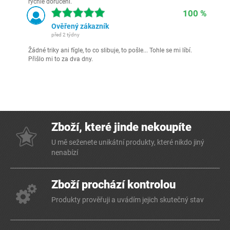
rychlé doručení.
100 %
Ověřený zákazník
před 2 týdny
Žádné triky ani fígle, to co slibuje, to pošle... Tohle se mi líbí.
Přišlo mi to za dva dny.
Zboží, které jinde nekoupíte
U mě seženete unikátní produkty, které nikdo jiný
nenabízí
Zboží prochází kontrolou
Produkty prověřuji a uvádím jejich skutečný stav