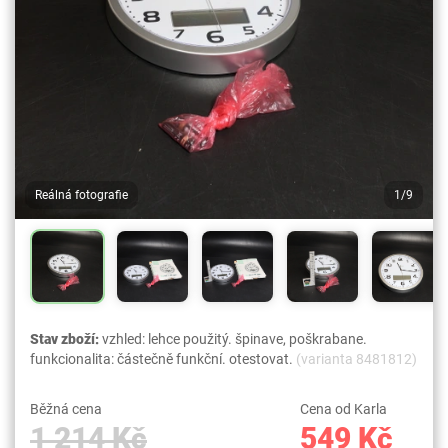
Reálná fotografie
1/9
Stav zboží:
vzhled: lehce použitý. špinave, poškrabane.
funkcionalita: částečně funkční. otestovat.
(varianta 8481812)
Běžná cena
Cena od Karla
1 214 Kč
549 Kč