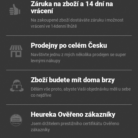
Záruka na zboží a 14 dní na
vrácení
Na zakoupené zboží dostáváte záruku i možnost
vrácení ve 14denní lhůtě
Prodejny po celém Česku
Navštivte jednu z mých několika prodejen se super
levnými nákupy
Zboží budete mít doma brzy
Dělám vše proto, abyste Vaši objednávku měli u sebe
co nejdříve
Heureka Ověřeno zákazníky
Jsem držitelem prestižního certifikátu Ověřeno
zákazníky