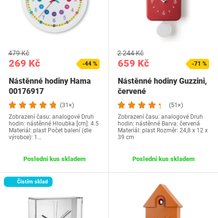
479 Kč
2 244 Kč
269 Kč
659 Kč
-44 %
-71 %
Nástěnné hodiny Hama
Nástěnné hodiny Guzzini,
00176917
červené
(31×)
(51×)
Zobrazení času: analogové Druh
Zobrazení času: analogové Druh
hodin: nástěnné Hloubka [cm]: 4.5
hodin: nástěnné Barva: červená
Materiál: plast Počet balení (dle
Materiál: plast Rozměr: 24,8 x 12 x
výrobce): 1…
39 cm
Poslední kus skladem
Poslední kus skladem
Čistím sklad