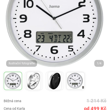
Ilustrační fotografie
1/4
1 214 Kč
Běžná cena
od 499 Kč
Cena od Karla