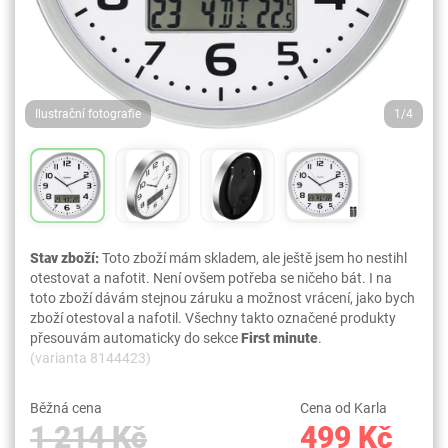
Ilustrační fotografie
1/4
Stav zboží:
Toto zboží mám skladem, ale ještě jsem ho nestihl
otestovat a nafotit. Není ovšem potřeba se ničeho bát. I na
toto zboží dávám stejnou záruku a možnost vrácení, jako bych
zboží otestoval a nafotil. Všechny takto označené produkty
přesouvám automaticky do sekce
First minute
.
(varianta 8144423)
Běžná cena
Cena od Karla
1 214 Kč
499 Kč