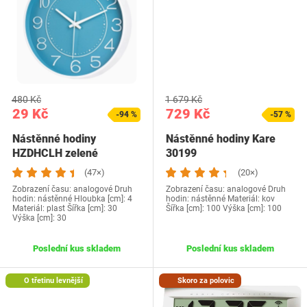
480 Kč
1 679 Kč
29 Kč
729 Kč
-94 %
-57 %
Nástěnné hodiny
Nástěnné hodiny Kare
HZDHCLH zelené
30199
(47×)
(20×)
Zobrazení času: analogové Druh
Zobrazení času: analogové Druh
hodin: nástěnné Hloubka [cm]: 4
hodin: nástěnné Materiál: kov
Materiál: plast Šířka [cm]: 30
Šířka [cm]: 100 Výška [cm]: 100
Výška [cm]: 30
Poslední kus skladem
Poslední kus skladem
O třetinu levnější
Skoro za polovic