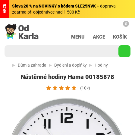
Sleva 20 % na NOVINKY s kódem SLE25NVK
+ doprava
AKCE
zdarma při objednávce nad 1 500 Kč
0
MENU
AKCE
KOŠÍK
Dům a zahrada
Bydlení a doplňky
Hodiny
Nástěnné hodiny Hama 00185878
(10×)