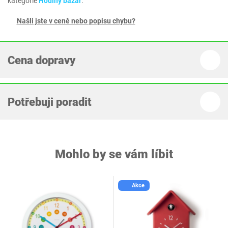
kategorie
Hodiny bazar
.
Našli jste v ceně nebo popisu chybu?
Cena dopravy
Potřebuji poradit
Mohlo by se vám líbit
Akce