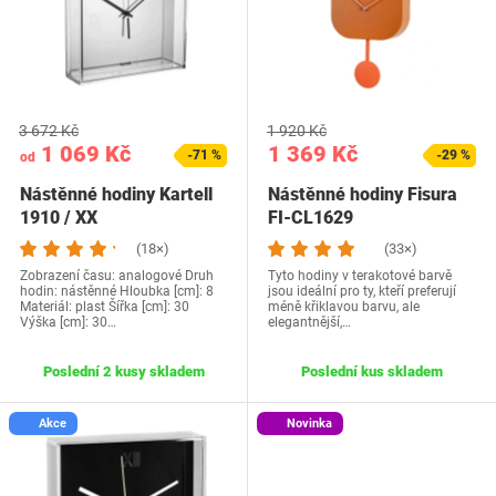
3 672 Kč
1 920 Kč
1 069 Kč
1 369 Kč
-71 %
-29 %
od
Nástěnné hodiny Kartell
Nástěnné hodiny Fisura
1910 / XX
FI-CL1629
(18×)
(33×)
Zobrazení času: analogové Druh
Tyto hodiny v terakotové barvě
hodin: nástěnné Hloubka [cm]: 8
jsou ideální pro ty, kteří preferují
Materiál: plast Šířka [cm]: 30
méně křiklavou barvu, ale
Výška [cm]: 30…
elegantnější,…
Poslední 2 kusy skladem
Poslední kus skladem
Akce
Novinka