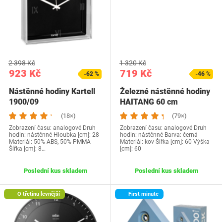
2 398 Kč
1 320 Kč
923 Kč
719 Kč
-62 %
-46 %
Nástěnné hodiny Kartell
Železné nástěnné hodiny
1900/09
HAITANG 60 cm
(18×)
(79×)
Zobrazení času: analogové Druh
Zobrazení času: analogové Druh
hodin: nástěnné Hloubka [cm]: 28
hodin: nástěnné Barva: černá
Materiál: 50% ABS, 50% PMMA
Materiál: kov Šířka [cm]: 60 Výška
Šířka [cm]: 8…
[cm]: 60
Poslední kus skladem
Poslední kus skladem
O třetinu levnější
First minute