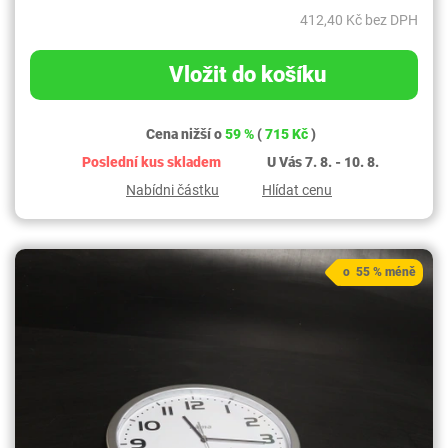
412,40 Kč bez DPH
Vložit do košíku
Cena nižší o
59 %
(
715 Kč
)
Poslední kus skladem
U Vás 7. 8. - 10. 8.
Nabídni částku
Hlídat cenu
o 55 % méně