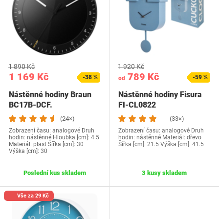
1 890 Kč
1 920 Kč
1 169 Kč
789 Kč
-38 %
-59 %
od
Nástěnné hodiny Braun
Nástěnné hodiny Fisura
BC17B-DCF.
FI-CL0822
(24×)
(33×)
Zobrazení času: analogové Druh
Zobrazení času: analogové Druh
hodin: nástěnné Hloubka [cm]: 4.5
hodin: nástěnné Materiál: dřevo
Materiál: plast Šířka [cm]: 30
Šířka [cm]: 21.5 Výška [cm]: 41.5
Výška [cm]: 30
Poslední kus skladem
3 kusy skladem
Vše za 29 Kč