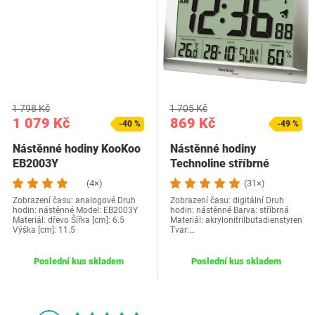
1 798 Kč
1 705 Kč
1 079 Kč
869 Kč
-40 %
-49 %
Nástěnné hodiny KooKoo
Nástěnné hodiny
EB2003Y
Technoline stříbrné
(4×)
(31×)
Zobrazení času: analogové Druh
Zobrazení času: digitální Druh
hodin: nástěnné Model: EB2003Y
hodin: nástěnné Barva: stříbrná
Materiál: dřevo Šířka [cm]: 6.5
Materiál: akrylonitrilbutadienstyren
Výška [cm]: 11.5
Tvar:…
Poslední kus skladem
Poslední kus skladem