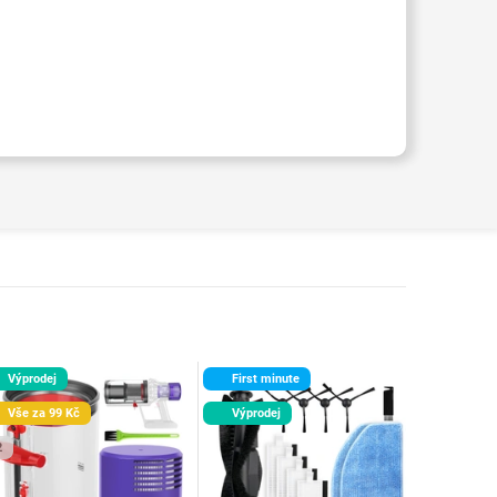
Výprodej
First minute
Vše za 99 Kč
Výprodej
2