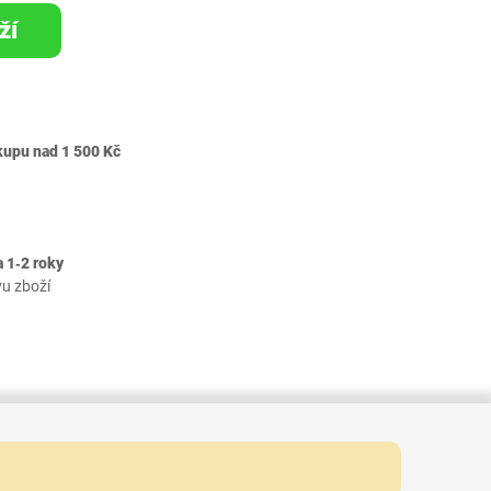
ží
kupu nad 1 500 Kč
 1‐2 roky
vu zboží