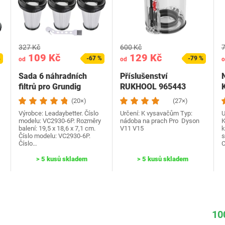
327 Kč
600 Kč
7
109 Kč
129 Kč
%
-67 %
-79 %
od
od
o
Sada 6 náhradních
Příslušenství
filtrů pro Grundig
RUKHOOL 965443
VCH9829 VCH9832…
nádoba na prach
M
(20×)
(27×)
Výrobce: Leadaybetter. Číslo
Určení: K vysavačům Typ:
U
modelu: VC2930-6P. Rozměry
nádoba na prach Pro Dyson
K
balení: 19,5 x 18,6 x 7,1 cm.
V11 V15
k
Číslo modelu: VC2930-6P.
s
Číslo…
C
> 5 kusů skladem
> 5 kusů skladem
10