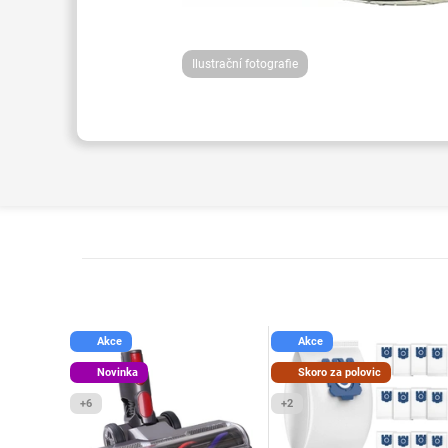
Ilustrační fotografie
Akce
Akce
Novinka
Skoro za polovic
+6
+2