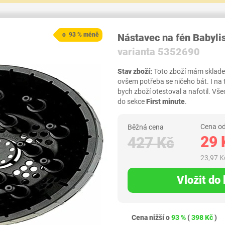
o 93 % méně
Nástavec na fén Babyl
varianta 5352690
Stav zboží:
Toto zboží mám skladem,
ovšem potřeba se ničeho bát. I na
bych zboží otestoval a nafotil. 
do sekce
First minute
.
Cena od
Běžná cena
29 
427 Kč
23,97 K
Vložit do
Cena nižší o
93 %
(
398 Kč
)