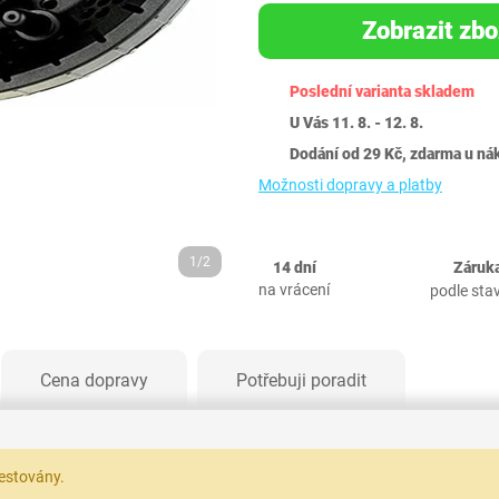
Zobrazit zbo
Poslední varianta skladem
U Vás 11. 8. - 12. 8.
Dodání od 29 Kč, zdarma u ná
Možnosti dopravy a platby
1/2
14 dní
Záruka
na vrácení
podle sta
Cena dopravy
Potřebuji poradit
testovány.