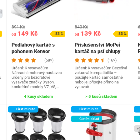
891 Kč
840 Kč
6
149 Kč
139 Kč
%
-83 %
-83 %
od
od
o
Podlahový kartáč s
Příslušenství MoPei
pohonem Kenvor
kartáč na psí chlupy
D950-1
(58×)
(16×)
Určení: K vysavačům
Určení: K vysavačům Bezešvá
M
Náhradní motorový nástavec
vakuová kompatibilita –
S
5
určený pro bezdrátové
použijte kartáč samostatně
o
vysavače značky Dyson,
nebo jej připojte přímo na
konkrétně modely V7, V8,…
vysavač
4 kusy skladem
> 5 kusů skladem
First minute
First minute
Čistím sklad
+