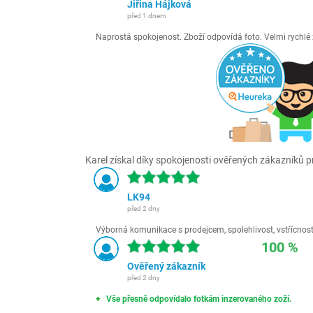
Jiřina Hájková
před 1 dnem
Naprostá spokojenost. Zboží odpovídá foto. Velmi rychl
Karel získal díky spokojenosti ověřených zákazníků pr
LK94
před 2 dny
Výborná komunikace s prodejcem, spolehlivost, vstřícnost,
100 %
Ověřený zákazník
před 2 dny
Vše přesně odpovídalo fotkám inzerovaného zoží.