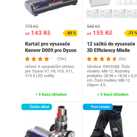
775 Kč
540 Kč
143 Kč
155 Kč
-82 %
-71 
od
od
Kartáč pro vysavače
12 sáčků do vysavače
Kenvor D009 pro Dyson
3D Efficiency Mielle
(70×)
(5×)
Určení: K vysavačům Určeno
Výrobce: ‎OWISUEE. Číslo
pro: Dyson V7, V8, V10, V11,
modelu: MB-12. Rozměry
V15 S LED světly
produktu: ‎28,96 × 18,54 × 0,2
cm. Číslo modelu: MB-12.
Objem: 4,5…
> 5 kusů skladem
> 5 kusů skladem
Čistím sklad
First minute