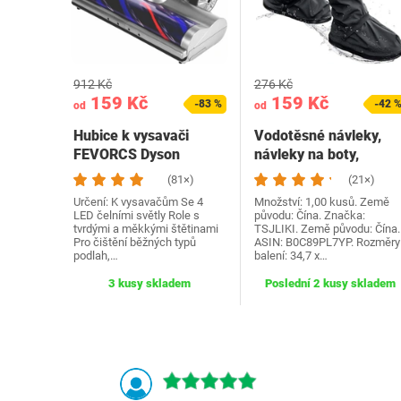
912 Kč
276 Kč
159 Kč
159 Kč
-83 %
-42 
od
od
Hubice k vysavači
Vodotěsné návleky,
FEVORCS Dyson
návleky na boty,
opakovaně použitelné
(81×)
(21×)
a…
Určení: K vysavačům Se 4
Množství: 1,00 kusů. Země
LED čelními světly Role s
původu: Čína. Značka:
tvrdými a měkkými štětinami
TSJLIKI. Země původu: Čína.
Pro čištění běžných typů
ASIN: B0C89PL7YP. Rozměry
podlah,…
balení: 34,7 x…
3 kusy skladem
Poslední 2 kusy skladem