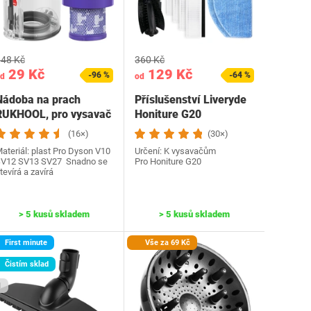
48 Kč
360 Kč
29 Kč
129 Kč
-96 %
-64 %
d
od
Nádoba na prach
Příslušenství Liveryde
RUKHOOL, pro vysavač
Honiture G20
(16×)
(30×)
ateriál: plast Pro Dyson V10
Určení: K vysavačům
V12 SV13 SV27 Snadno se
Pro Honiture G20
tevírá a zavírá
> 5 kusů skladem
> 5 kusů skladem
First minute
Vše za 69 Kč
Čistím sklad
1