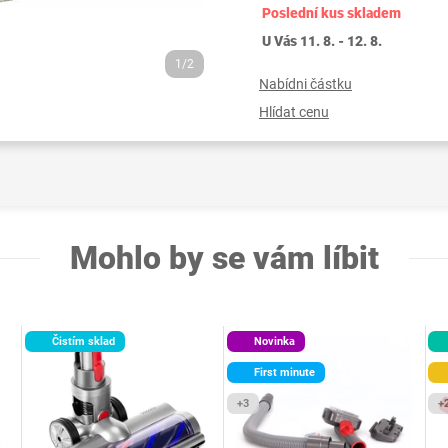
Poslední kus skladem
U Vás 11. 8. - 12. 8.
1/2
Nabídni částku
Hlídat cenu
Mohlo by se vám líbit
Čistím sklad
Novinka
First minute
+3
+