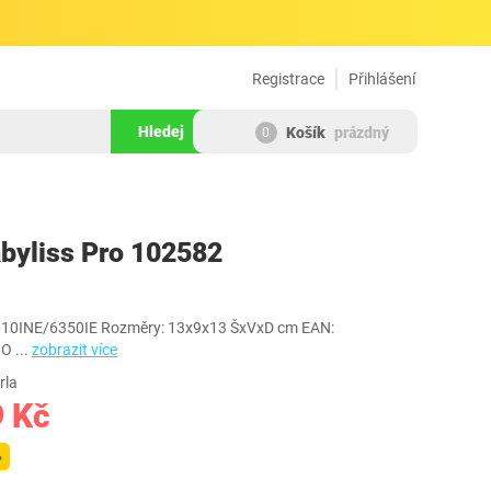
Registrace
Přihlášení
Hledej
Košík
prázdný
0
263411
byliss Pro 102582
610INE/6350IE Rozměry: 13x9x13 ŠxVxD cm EAN:
9O
...
zobrazit více
rla
9 Kč
%