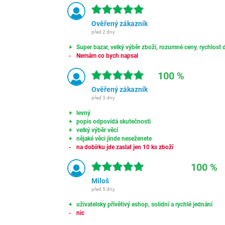
Ověřený zákazník
před 2 dny
Super bazar, velký výběr zboží, rozumné ceny, rychlost d
Nemám co bych napsal
100 %
Ověřený zákazník
před 3 dny
levný
popis odpovídá skutečnosti
velký výběr věcí
nějaké věci jinde neseženete
na dobírku jde zaslat jen 10 ks zboží
100 %
Miloš
před 5 dny
uživatelsky přívětivý eshop, solidní a rychlé jednání
nic