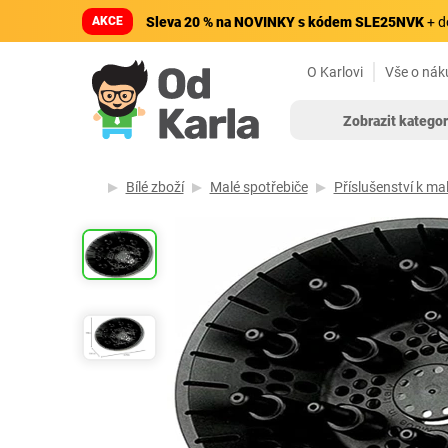
AKCE
Sleva 20 % na NOVINKY s kódem SLE25NVK
+ d
O Karlovi
Vše o nák
Zobrazit kategor
Bílé zboží
Malé spotřebiče
Příslušenství k m