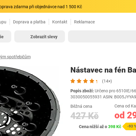
oprava zdarma při objednávce nad 1 500 Kč
upu
Doprava a platba
Kontakt
Reklamace
ie
Zobrazit slevy
alým spotřebičům
Nástavec na fén Ba
(14×)
Popis zboží:
Určeno pro 6510IE/6
3030050055931 ASIN: B005JYYA
Cena od Ka
Běžná cena
od 2
427 Kč
Cena nižší až o
398 Kč
-93 