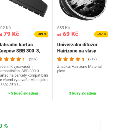
02 Kč
539 Kč
79 Kč
69 Kč
-89 %
-87 %
d
od
Náhradní kartáč
Univerzální difuzor
Keepow SBB 300-3,
Hairizone na vlasy
ielle
(25×)
(71×)
rčení: K vysavačům
Značka: Hairizone Materiál:
ompatibilita: SBB 300-3
plast
artáč na parkety kompatibilní
e všemi vysavače Miele jako
1 C2 C3 S1…
> 5 kusů skladem
3 kusy skladem
0 %