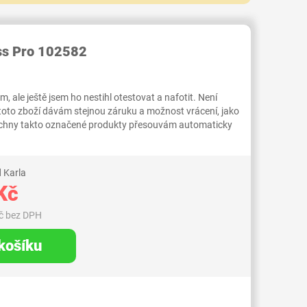
RID000004482337
iss Pro 102582
 ale ještě jsem ho nestihl otestovat a nafotit. Není
 toto zboží dávám stejnou záruku a možnost vrácení, jako
Všechny takto označené produkty přesouvám automaticky
 Karla
Kč
č bez DPH
 košíku