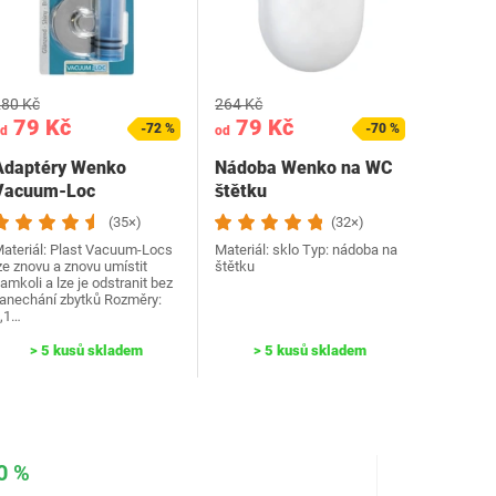
80 Kč
264 Kč
79 Kč
79 Kč
-72 %
-70 %
d
od
Adaptéry Wenko
Nádoba Wenko na WC
Vacuum-Loc
štětku
(35×)
(32×)
ateriál: Plast Vacuum-Locs
Materiál: sklo Typ: nádoba na
ze znovu a znovu umístit
štětku
amkoli a lze je odstranit bez
anechání zbytků Rozměry:
,1…
> 5 kusů skladem
> 5 kusů skladem
0 %