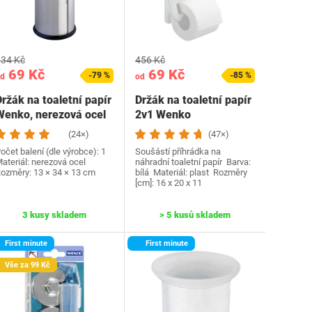
34 Kč
456 Kč
69 Kč
69 Kč
-79 %
-85 %
d
od
ržák na toaletní papír
Držák na toaletní papír
Wenko, nerezová ocel
2v1 Wenko
(24×)
(47×)
očet balení (dle výrobce): 1
Soušástí příhrádka na
ateriál: nerezová ocel
náhradní toaletní papír Barva:
ozměry: 13 × 34 × 13 cm
bílá Materiál: plast Rozměry
[cm]: 16 x 20 x 11
3 kusy skladem
> 5 kusů skladem
First minute
First minute
Vše za 99 Kč