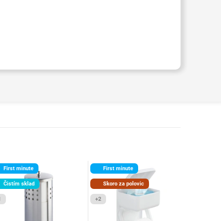
First minute
First minute
Čistím sklad
Skoro za polovic
1
+2