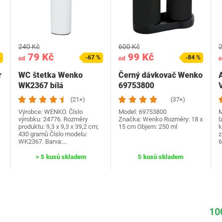
240 Kč
600 Kč
2
79 Kč
99 Kč
%
-67 %
-84 %
od
od
o
r
WC štetka Wenko
Černý dávkovač Wenko
WK2367 bílá
69753800
(21×)
(37×)
Výrobce: WENKO. Číslo
Model: ‎69753800
M
výrobku: 24776. Rozměry
Značka: Wenko Rozměry: 18 x
l
produktu: 9,3 x 9,3 x 39,2 cm;
15 cm Objem: 250 ml
k
430 gramů Číslo modelu:
z
WK2367. Barva:…
6
> 5 kusů skladem
5 kusů skladem
10