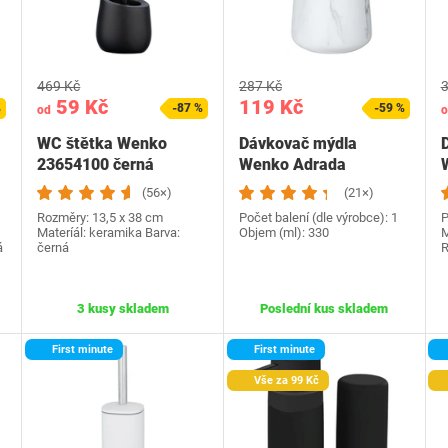
469 Kč
287 Kč
3
59 Kč
119 Kč
%
-87 %
-59 %
od
o
WC štětka Wenko
Dávkovač mýdla
D
23654100 černá
Wenko Adrada
(56×)
(21×)
Rozměry: 13,5 x 38 cm
Počet balení (dle výrobce): 1
P
Materíál: keramika Barva:
Objem (ml): 330
M
á
černá
R
3 kusy skladem
Poslední kus skladem
First minute
First minute
Vše za 99 Kč