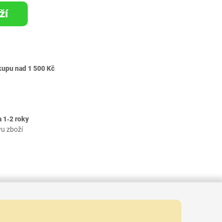
ží
kupu nad 1 500 Kč
 1‐2 roky
vu zboží