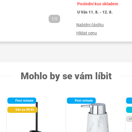
Poslední kus skladem
U Vás 11. 8. - 12. 8.
1/5
Nabídni částku
Hlídat cenu
Mohlo by se vám líbit
First minute
First minute
Vše za 99 Kč
+