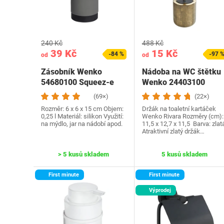
240 Kč
488 Kč
39 Kč
15 Kč
-84 %
-97 
od
od
Zásobník Wenko
Nádoba na WC štětku
54680100 Squeez-e
Wenko 24403100
(69×)
(22×)
Rozměr: 6 x 6 x 15 cm Objem:
Držák na toaletní kartáček
0,25 l Materiál: silikon Využití:
Wenko Rivara Rozměry (cm):
na mýdlo, jar na nádobí apod.
11,5 x 12,7 x 11,5 Barva: zlat
Atraktivní zlatý držák…
> 5 kusů skladem
5 kusů skladem
First minute
First minute
Výprodej