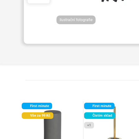
Ilustrační fotografie
First minute
First minute
Vše za 99 Kč
Čistím sklad
+1