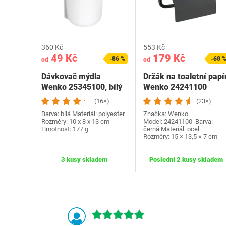
360 Kč
553 Kč
49 Kč
179 Kč
-86 %
-68 
od
od
Dávkovač mýdla
Držák na toaletní papí
Wenko 25345100, bílý
Wenko 24241100
(16×)
(23×)
Barva: bílá Materiál: polyester
Značka: Wenko
Rozměry: ‎10 x 8 x 13 cm
Model: 24241100 Barva:
Hmotnost: 177 g
černá Materiál: ocel
Rozměry: 15 × 13,5 × 7 cm
3 kusy skladem
Poslední 2 kusy skladem