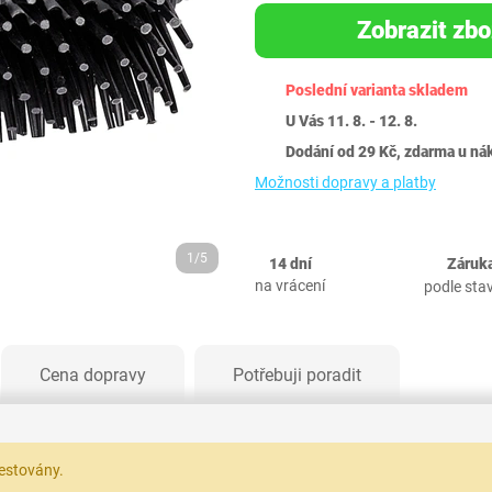
Zobrazit zbo
Poslední varianta skladem
U Vás 11. 8. - 12. 8.
Dodání od 29 Kč, zdarma u ná
Možnosti dopravy a platby
1/5
14 dní
Záruka
na vrácení
podle sta
Cena dopravy
Potřebuji poradit
testovány.