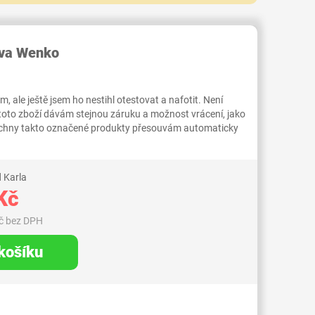
RID000007403688
ava Wenko
 ale ještě jsem ho nestihl otestovat a nafotit. Není
 toto zboží dávám stejnou záruku a možnost vrácení, jako
Všechny takto označené produkty přesouvám automaticky
 Karla
Kč
č bez DPH
 košíku