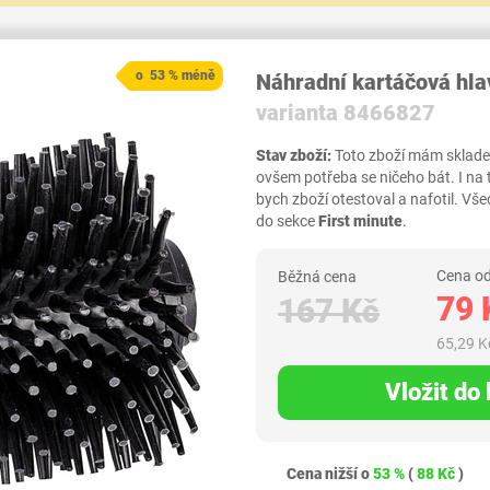
o 53 % méně
Náhradní kartáčová hl
varianta 8466827
Stav zboží:
Toto zboží mám skladem,
ovšem potřeba se ničeho bát. I na
bych zboží otestoval a nafotil. 
do sekce
First minute
.
Cena od
Běžná cena
79 
167 Kč
65,29 K
Vložit do
Cena nižší o
53 %
(
88 Kč
)