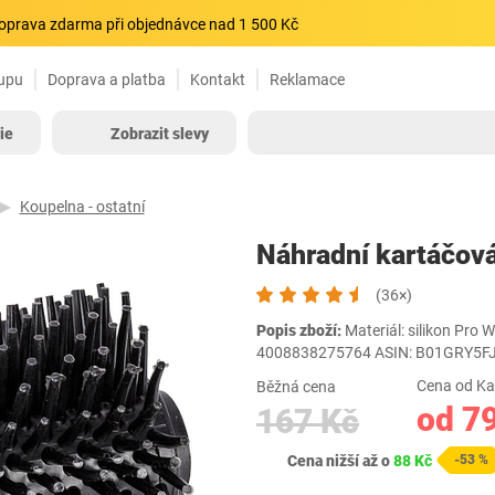
oprava zdarma při objednávce nad 1 500 Kč
upu
Doprava a platba
Kontakt
Reklamace
ie
Zobrazit slevy
Koupelna - ostatní
Náhradní kartáčov
(36×)
Popis zboží:
Materiál: silikon Pro 
4008838275764 ASIN: B01GRY5F
Cena od Ka
Běžná cena
od 7
167 Kč
Cena nižší až o
88 Kč
-53 %