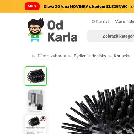
AKCE
Sleva 20 % na NOVINKY s kódem SLE25NVK
+ d
O Karlovi
Vše o nák
Zobrazit kategor
Dům a zahrada
Bydlení a doplňky
Koupelna