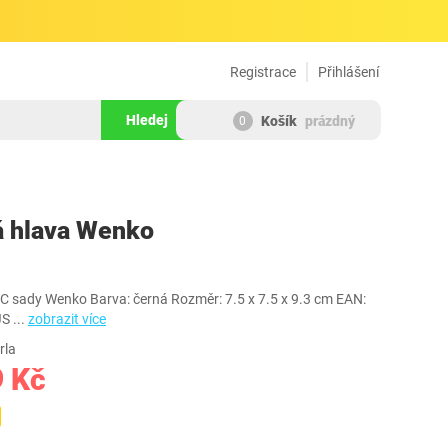
Registrace
Přihlášení
Hledej
Košík
prázdný
0
294512
á hlava Wenko
WC sady Wenko Barva: černá Rozměr: 7.5 x 7.5 x 9.3 cm EAN:
JS
...
zobrazit více
rla
9 Kč