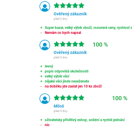
Ověřený zákazník
před 2 dny
Super bazar, velký výběr zboží, rozumné ceny, rychlost d
Nemám co bych napsal
100 %
Ověřený zákazník
před 3 dny
levný
popis odpovídá skutečnosti
velký výběr věcí
nějaké věci jinde neseženete
na dobírku jde zaslat jen 10 ks zboží
100 %
Miloš
před 5 dny
uživatelsky přívětivý eshop, solidní a rychlé jednání
nic