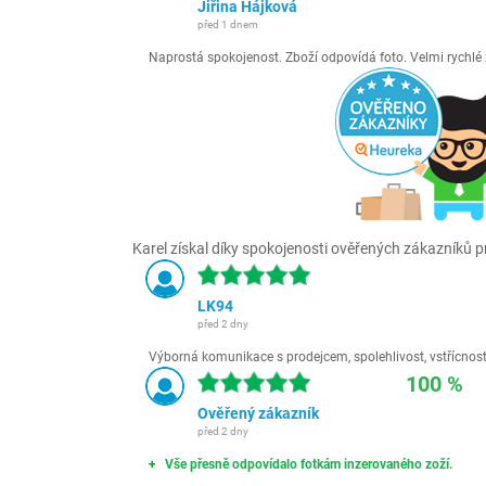
Jiřina Hájková
před 1 dnem
Naprostá spokojenost. Zboží odpovídá foto. Velmi rychl
Karel získal díky spokojenosti ověřených zákazníků pr
LK94
před 2 dny
Výborná komunikace s prodejcem, spolehlivost, vstřícnost,
100 %
Ověřený zákazník
před 2 dny
Vše přesně odpovídalo fotkám inzerovaného zoží.