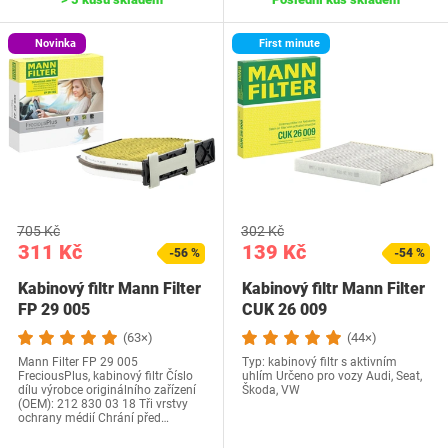
Novinka
First minute
705 Kč
302 Kč
311 Kč
139 Kč
-56 %
-54 %
Kabinový filtr Mann Filter
Kabinový filtr Mann Filter
FP 29 005
CUK 26 009
(63×)
(44×)
Mann Filter FP 29 005
Typ: kabinový filtr s aktivním
FreciousPlus, kabinový filtr Číslo
uhlím Určeno pro vozy Audi, Seat,
dílu výrobce originálního zařízení
Škoda, VW
(OEM): ‎212 830 03 18 Tři vrstvy
ochrany médií Chrání před…