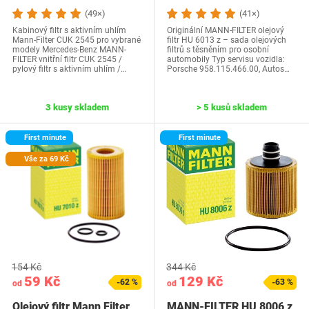
(49×)
(41×)
Kabinový filtr s aktivním uhlím
Originální MANN-FILTER olejový
Mann-Filter CUK 2545 pro vybrané
filtr HU 6013 z – sada olejových
modely Mercedes-Benz MANN-
filtrů s těsněním pro osobní
FILTER vnitřní filtr CUK 2545 /
automobily Typ servisu vozidla:
pylový filtr s aktivním uhlím /…
Porsche 958.115.466.00, Autos…
3 kusy skladem
> 5 kusů skladem
First minute
First minute
Vše za 69 Kč
154 Kč
344 Kč
59 Kč
129 Kč
-62 %
-63 %
od
od
Olejový filtr Mann Filter
MANN-FILTER HU 8006 z