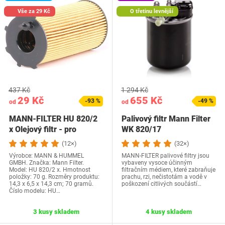
Vše za 29 Kč
O třetinu levnější
437 Kč
1 294 Kč
29 Kč
655 Kč
-93 %
-49 %
od
od
MANN-FILTER HU 820/2
Palivový filtr Mann Filter
x Olejový filtr - pro
WK 820/17
osobní…
(12×)
(32×)
Výrobce: MANN & HUMMEL
MANN-FILTER palivové filtry jsou
GMBH. Značka: Mann Filter.
vybaveny vysoce účinným
Model: HU 820/2 x. Hmotnost
filtračním médiem, které zabraňuje
položky: 70 g. Rozměry produktu:
prachu, rzi, nečistotám a vodě v
14,3 x 6,5 x 14,3 cm; 70 gramů.
poškození citlivých součástí…
Číslo modelu: HU…
3 kusy skladem
4 kusy skladem