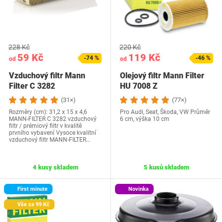
228 Kč
220 Kč
59 Kč
119 Kč
-74 %
-46 %
od
od
Vzduchový filtr Mann
Olejový filtr Mann Filter
Filter C 3282
HU 7008 Z
(31×)
(77×)
Rozměry (cm): 31,2 x 15 x 4,6
Pro Audi, Seat, Škoda, VW Průměr
MANN-FILTER C 3282 vzduchový
6 cm, výška 10 cm
filtr / prémiový filtr v kvalitě
prvního vybavení Vysoce kvalitní
vzduchový filtr MANN-FILTER…
4 kusy skladem
5 kusů skladem
First minute
Novinka
Vše za 99 Kč