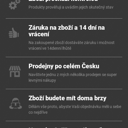
Produkty prověřuji a uvádím jejich skutečný stav
Záruka na zboží a 14 dní na
vrácení
Na zakoupené zboží dostáváte záruku i možnost
vrácení ve 14denní lhůtě
Prodejny po celém Česku
Navštivte jednu z mých několika prodejen se super
levnými nákupy
Zboží budete mít doma brzy
Dělám vše proto, abyste Vaši objednávku měli u sebe
co nejdříve