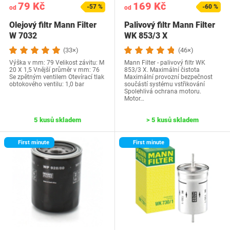
79 Kč
169 Kč
-57 %
-60 %
od
od
Olejový filtr Mann Filter
Palivový filtr Mann Filter
W 7032
WK 853/3 X
(33×)
(46×)
Výška v mm: 79 Velikost závitu: M
Mann Filter - palivový filtr WK
20 X 1,5 Vnější průměr v mm: 76
853/3 X. Maximální čistota
Se zpětným ventilem Otevírací tlak
Maximální provozní bezpečnost
obtokového ventilu: 1,0 bar
součástí systému vstřikování
Spolehlivá ochrana motoru.
Motor…
5 kusů skladem
> 5 kusů skladem
First minute
First minute