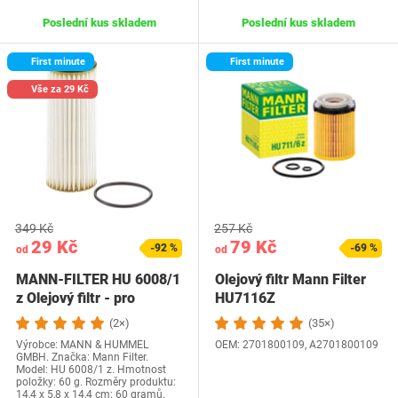
Poslední kus skladem
Poslední kus skladem
First minute
First minute
Vše za 29 Kč
349 Kč
257 Kč
29 Kč
79 Kč
-92 %
-69 %
od
od
MANN-FILTER HU 6008/1
Olejový filtr Mann Filter
z Olejový filtr - pro
HU7116Z
osobní…
(2×)
(35×)
Výrobce: MANN & HUMMEL
OEM: ‎2701800109, A2701800109
GMBH. Značka: Mann Filter.
Model: HU 6008/1 z. Hmotnost
položky: 60 g. Rozměry produktu:
14,4 x 5,8 x 14,4 cm; 60 gramů.