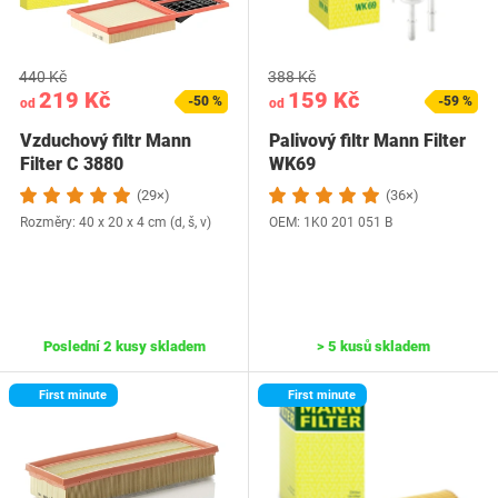
440 Kč
388 Kč
219 Kč
159 Kč
-50 %
-59 %
od
od
Vzduchový filtr Mann
Palivový filtr Mann Filter
Filter C 3880
WK69
(29×)
(36×)
Rozměry: 40 x 20 x 4 cm (d, š, v)
OEM: ‎1K0 201 051 B
Poslední 2 kusy skladem
> 5 kusů skladem
First minute
First minute