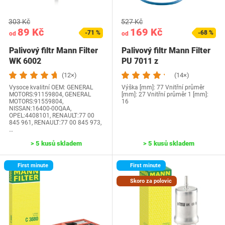
303 Kč
527 Kč
89 Kč
169 Kč
-71 %
-68 %
od
od
Palivový filtr Mann Filter
Palivový filtr Mann Filter
WK 6002
PU 7011 z
(12×)
(14×)
Vysoce kvalitní OEM: ‎GENERAL
Výška [mm]: 77 Vnitřní průměr
MOTORS:91159804, GENERAL
[mm]: 27 Vnitřní průměr 1 [mm]:
MOTORS:91559804,
16
NISSAN:16400-00QAA,
OPEL:4408101, RENAULT:77 00
845 961, RENAULT:77 00 845 973,
…
> 5 kusů skladem
> 5 kusů skladem
First minute
First minute
Skoro za polovic