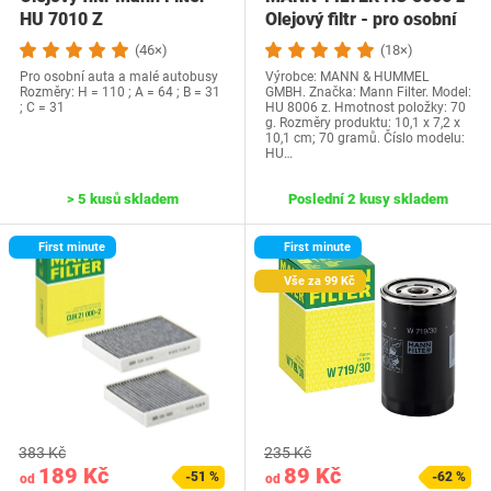
HU 7010 Z
Olejový filtr - pro osobní
automobily…
(46×)
(18×)
Pro osobní auta a malé autobusy
Výrobce: MANN & HUMMEL
Rozměry: H = 110 ; A = 64 ; B = 31
GMBH. Značka: Mann Filter. Model:
; C = 31
HU 8006 z. Hmotnost položky: 70
g. Rozměry produktu: 10,1 x 7,2 x
10,1 cm; 70 gramů. Číslo modelu:
HU…
> 5 kusů skladem
Poslední 2 kusy skladem
First minute
First minute
Vše za 99 Kč
383 Kč
235 Kč
189 Kč
89 Kč
-51 %
-62 %
od
od