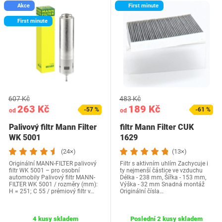
Akce
First minute
First minute
607 Kč
483 Kč
263 Kč
189 Kč
-57 %
-61 %
od
od
Palivový filtr Mann Filter
filtr Mann Filter CUK
WK 5001
1629
(24×)
(13×)
Originální MANN-FILTER palivový
Filtr s aktivním uhlím Zachycuje i
filtr WK 5001 – pro osobní
ty nejmenší částice ve vzduchu
automobily Palivový filtr MANN-
Délka - 238 mm, Šířka - 153 mm,
FILTER WK 5001 / rozměry (mm):
Výška - 32 mm Snadná montáž
H = 251; C 55 / prémiový filtr v…
Originální čísla…
4 kusy skladem
Poslední 2 kusy skladem