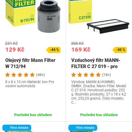
231 Kč
306 Kč
129 Kč
169 Kč
-44 %
-45 %
Olejový filtr Mann Filter
Vzduchový filtr MANN-
W 712/94
FILTER C 27 019 - pro
osobní…
(48×)
(18×)
8 x 8 x 10 cm Materiál: kov Pro
Výrobce: MANN & HUMMEL
osobní automobily
GMBH. Značka: Mann Filter. Model:
C 27 019. Hmotnost položky: 252
g. Rozměry produktu: 27 x 18 x 4,2
cm; 252,24 gramů. Číslo modelu:
C…
Poslední kus skladem
Poslední kus skladem
First minute
First minute