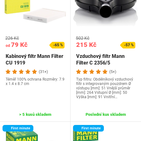
226 Kč
502 Kč
79 Kč
215 Kč
-65 %
-57 %
od
Kabinový filtr Mann Filter
Vzduchový filtr Mann
CU 1919
Filter C 2356/5
(31×)
(5×)
Téměř 100% ochrana Rozměry: 7.9
Typ filtru: Obdélníkový vzduchový
x 1.4 x 8.7 cm
filtr s integrovaným pouzdrem Ø
výstupu [mm]: 51 Vnější průměr
[mm]: 264 Vstupní Ø [mm]: 50
Výška [mm]: 91 Vnitřní…
> 5 kusů skladem
Poslední kus skladem
First minute
First minute