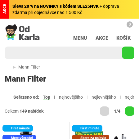
Sleva 20 % na NOVINKY s kódem SLE25NVK
+ doprava
AKCE
zdarma při objednávce nad 1 500 Kč
0
MENU
AKCE
KOŠÍK
Mann Filter
Mann Filter
Seřazeno od:
Top
nejnovějšího
nejlevnějšího
nejdraž
Celkem
149 nabídek
1/4
First minute
First minute
Megavýprodej
Skoro za polovic