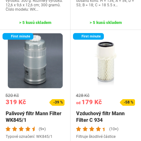
výrobku: 300 g. Rozměry výrobku:
obsahu kovů: H = 134; A = 54; D =
12,6 x 9,6 x 12,6 cm; 300 gramů.
53; B = 18; C = 18 5.5 x…
Číslo modelu: WK…
> 5 kusů skladem
> 5 kusů skladem
First minute
First minute
520 Kč
428 Kč
319 Kč
179 Kč
-39 %
-58 %
od
Palivový filtr Mann Filter
Vzduchový filtr Mann
WK845/1
Filter C 934
(9×)
(10×)
Typové označení: WK845/1
Filtruje škodlivé částice