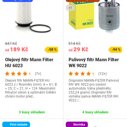
+1
447 Kč
514 Kč
189 Kč
29 Kč
-58 %
-94 %
od
od
Olejový filtr Mann Filter
Palivový filtr Mann Filter
HU 6023
WK 9022
(7×)
(12×)
Olejový filtr MANN-FILTER HU
Originální MANN-FILTER Palivový
6023 z / Rozměry (mm): A = 61; B
filtr WK 9022-pro osobní
= 25; C = 21; H = 124 Maximální
automobily Váha předmětu:
filtrační výkon a optimální čištění
252,24 gramů Originální filtr
chrání motor před…
výměny paliva MANK-FILTER WK
9022 /…
3 kusy skladem
4 kusy skladem
First minute
Novinka