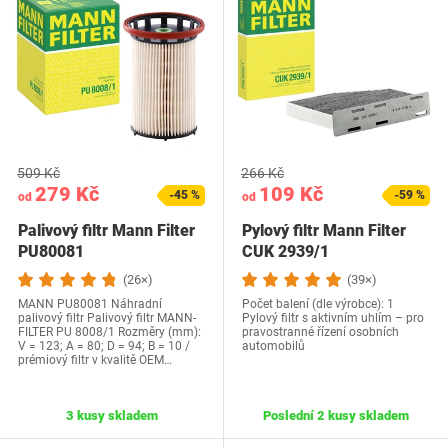
509 Kč
266 Kč
279 Kč
109 Kč
-45 %
-59 %
od
od
Palivový filtr Mann Filter
Pylový filtr Mann Filter
PU80081
CUK 2939/1
(26×)
(39×)
MANN PU80081 Náhradní
Počet balení (dle výrobce): 1
palivový filtr Palivový filtr MANN-
Pylový filtr s aktivním uhlím – pro
FILTER PU 8008/1 Rozměry (mm):
pravostranné řízení osobních
V = 123; A = 80; D = 94; B = 10 /
automobilů
prémiový filtr v kvalitě OEM…
3 kusy skladem
Poslední 2 kusy skladem