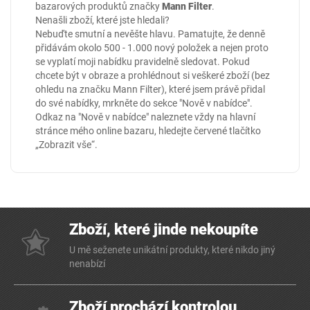
bazarových produktů značky
Mann Filter
.
Nenašli zboží, které jste hledali?
Nebuďte smutní a nevěšte hlavu. Pamatujte, že denně
přidávám okolo 500 - 1.000 nový položek a nejen proto
se vyplatí moji nabídku pravidelně sledovat. Pokud
chcete být v obraze a prohlédnout si veškeré zboží (bez
ohledu na značku Mann Filter), které jsem právě přidal
do své nabídky, mrkněte do sekce
"Nově v nabídce"
.
Odkaz na "Nově v nabídce" naleznete vždy na hlavní
stránce mého online
bazaru
, hledejte červené tlačítko
„Zobrazit vše“.
Zboží, které jinde nekoupíte
U mě seženete unikátní produkty, které nikdo jiný
nenabízí
Zboží prochází kontrolou