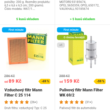
položky: 200 g. Rozměry produktu:
MOTORS:93185674,
6,5 x 6,6 x 6,5 cm; 200 gramů.
OPEL:5650359, OPEL:650172,
Číslo modelu: W67/1.…
VAUXHALL:93185674
5 kusů skladem
> 5 kusů skladem
First minute
First minute
O třetinu levnější
+1
286 Kč
388 Kč
89 Kč
159 Kč
-69 %
-59 %
od
od
Vzduchový filtr Mann
Palivový filtr Mann Filter
Filter C 25 114
WK 69/2
(26×)
(31×)
Druh filtru: vzduchový Typ: C 25
Palivový filtr do automobilu