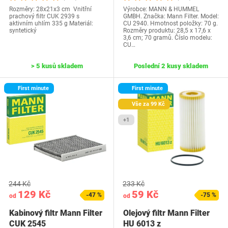
Rozměry: 28x21x3 cm Vnitřní
Výrobce: MANN & HUMMEL
prachový filtr CUK 2939 s
GMBH. Značka: Mann Filter. Model:
aktivním uhlím ‎335 g Materiál:
CU 2940. Hmotnost položky: 70 g.
syntetický
Rozměry produktu: 28,5 x 17,6 x
3,6 cm; 70 gramů. Číslo modelu:
CU…
> 5 kusů skladem
Poslední 2 kusy skladem
First minute
First minute
Vše za 99 Kč
+1
244 Kč
233 Kč
129 Kč
59 Kč
-47 %
-75 %
od
od
Kabinový filtr Mann Filter
Olejový filtr Mann Filter
CUK 2545
HU 6013 z