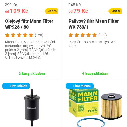
290 Kč
245 Kč
109 Kč
79 Kč
-62 %
-68 %
od
od
Olejový filtr Mann Filter
Palivový filtr Mann Filter
WP928 / 80
WK 730/1
(12×)
(35×)
Mann Filter WP928 / 80 - rotační
Rozměr: 18 x 9 x 9 cm Typ: WK
sekundární olejový filtr Vnitřní
730/1
průměr 2 [mm]: 72 Vnější průměr
2 [mm]: 80 Výška [mm ]:126
Velikost závitu :M 24 X…
3 kusy skladem
4 kusy skladem
First minute
First minute