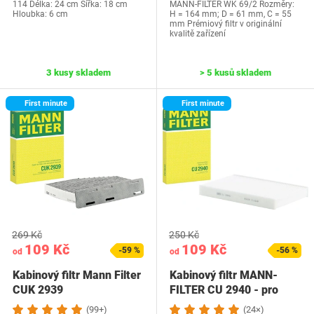
114 Délka: 24 cm Šířka: 18 cm
MANN-FILTER WK 69/2 Rozměry:
Hloubka: 6 cm
H = 164 mm; D = 61 mm, C = 55
mm Prémiový filtr v originální
kvalitě zařízení
3 kusy skladem
> 5 kusů skladem
First minute
First minute
269 Kč
250 Kč
109 Kč
109 Kč
-59 %
-56 %
od
od
Kabinový filtr Mann Filter
Kabinový filtr MANN-
CUK 2939
FILTER CU 2940 - pro
osobní automobily…
(99+)
(24×)