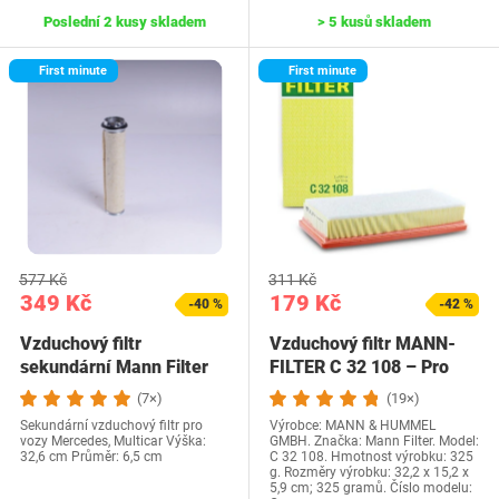
Poslední 2 kusy skladem
> 5 kusů skladem
First minute
First minute
577 Kč
311 Kč
349 Kč
179 Kč
-40 %
-42 %
Vzduchový filtr
Vzduchový filtr MANN-
sekundární Mann Filter
FILTER C 32 108 – Pro
CF700
automobily
(7×)
(19×)
Sekundární vzduchový filtr pro
Výrobce: MANN & HUMMEL
vozy Mercedes, Multicar Výška:
GMBH. Značka: Mann Filter. Model:
32,6 cm Průměr: 6,5 cm
C 32 108. Hmotnost výrobku: 325
g. Rozměry výrobku: 32,2 x 15,2 x
5,9 cm; 325 gramů. Číslo modelu: