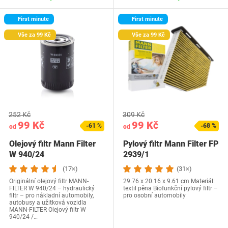
First minute
First minute
Vše za 99 Kč
Vše za 99 Kč
252 Kč
309 Kč
99 Kč
99 Kč
-61 %
-68 %
od
od
Olejový filtr Mann Filter
Pylový filtr Mann Filter FP
W 940/24
2939/1
(17×)
(31×)
Originální olejový filtr MANN-
29.76 x 20.16 x 9.61 cm Materiál:
FILTER W 940/24 – hydraulický
textil pěna Biofunkční pylový filtr –
filtr – pro nákladní automobily,
pro osobní automobily
autobusy a užitková vozidla
MANN-FILTER Olejový filtr W
940/24 /…