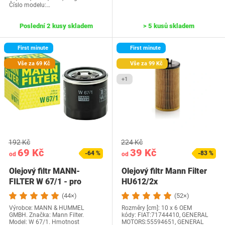
Číslo modelu:…
Poslední 2 kusy skladem
> 5 kusů skladem
First minute
First minute
Vše za 69 Kč
Vše za 99 Kč
+1
192 Kč
224 Kč
69 Kč
39 Kč
-64 %
-83 %
od
od
Olejový filtr MANN-
Olejový filtr Mann Filter
FILTER W 67/1 - pro
HU612/2x
osobní automobily a…
(44×)
(52×)
Výrobce: MANN & HUMMEL
Rozměry [cm]: 10 x 6 OEM
GMBH. Značka: Mann Filter.
kódy: FIAT:71744410, GENERAL
Model: W 67/1. Hmotnost
MOTORS:55594651, GENERAL