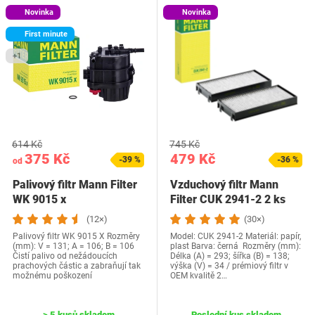
Novinka
Novinka
First minute
+1
614 Kč
745 Kč
375 Kč
479 Kč
-39 %
-36 %
od
Palivový filtr Mann Filter
Vzduchový filtr Mann
WK 9015 x
Filter CUK 2941-2 2 ks
(12×)
(30×)
Palivový filtr WK 9015 X Rozměry
Model: CUK 2941-2 Materiál: papír,
(mm): V = 131; A = 106; B = 106
plast Barva: černá Rozměry (mm):
Čistí palivo od nežádoucích
Délka (A) = 293; šířka (B) = 138;
prachových částic a zabraňují tak
výška (V) = 34 / prémiový filtr v
možnému poškození
OEM kvalitě 2…
> 5 kusů skladem
Poslední kus skladem