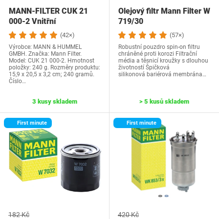
MANN-FILTER CUK 21
Olejový filtr Mann Filter W
000-2 Vnitřní
719/30
filtr/kabinový
(42×)
(57×)
vzduchový…
Výrobce: MANN & HUMMEL
Robustní pouzdro spin-on filtru
GMBH. Značka: Mann Filter.
chráněné proti korozi Filtrační
Model: CUK 21 000-2. Hmotnost
média a těsnicí kroužky s dlouhou
položky: 240 g. Rozměry produktu:
životností Špičková
15,9 x 20,5 x 3,2 cm; 240 gramů.
silikonová bariérová membrána…
Číslo…
3 kusy skladem
> 5 kusů skladem
First minute
First minute
182 Kč
420 Kč