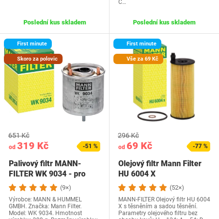
C…
Poslední kus skladem
Poslední kus skladem
First minute
First minute
Skoro za polovic
Vše za 69 Kč
651 Kč
296 Kč
319 Kč
69 Kč
-51 %
-77 %
od
od
Palivový filtr MANN-
Olejový filtr Mann Filter
FILTER WK 9034 - pro
HU 6004 X
osobní automobily…
(9×)
(52×)
Výrobce: MANN & HUMMEL
MANN-FILTER Olejový filtr HU 6004
GMBH. Značka: Mann Filter.
X s těsněním a sadou těsnění.
Model: WK 9034. Hmotnost
Parametry olejového filtru bez