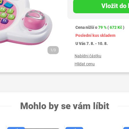
Vložit do
Cena nižší o
79 %
(
672 Kč
)
Poslední kus skladem
U Vás 7. 8. - 10. 8.
1/3
Nabídni částku
Hlídat cenu
Mohlo by se vám líbit