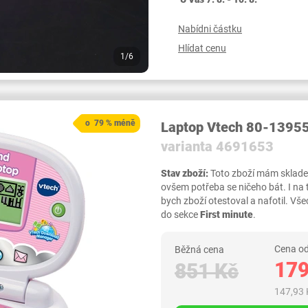
Nabídni částku
Hlídat cenu
1/6
o 79 % méně
Laptop Vtech 80-13955
varianta 4691653
Stav zboží:
Toto zboží mám skladem,
ovšem potřeba se ničeho bát. I na
bych zboží otestoval a nafotil. 
do sekce
First minute
.
Cena od
Běžná cena
179
851 Kč
147,93 