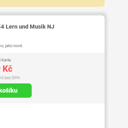
RID000007432743
4 Lern und Musik NJ
u, jako nové.
 Karla
 Kč
Kč bez DPH
 košíku