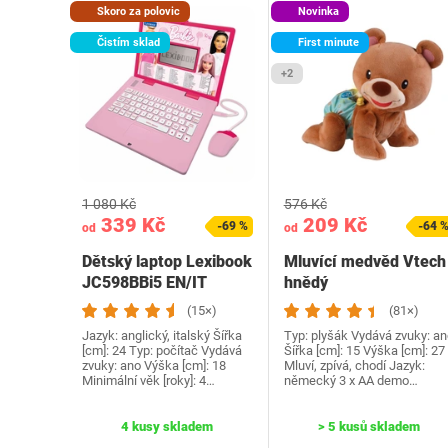
Skoro za polovic
Novinka
Čistím sklad
First minute
+2
1 080 Kč
576 Kč
339 Kč
209 Kč
-69 %
-64 
od
od
Dětský laptop Lexibook
Mluvící medvěd Vtech
JC598BBi5 EN/IT
hnědý
(15×)
(81×)
Jazyk: anglický, italský Šířka
Typ: plyšák Vydává zvuky: an
[cm]: 24 Typ: počítač Vydává
Šířka [cm]: 15 Výška [cm]: 27
zvuky: ano Výška [cm]: 18
Mluví, zpívá, chodí Jazyk:
Minimální věk [roky]: 4…
německý 3 x AA demo…
4 kusy skladem
> 5 kusů skladem