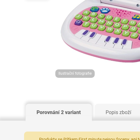
Ilustrační fotografie
Porovnání 2 variant
Popis zboží
Produkty se štítkem
First minute
nejsou foceny, ani 