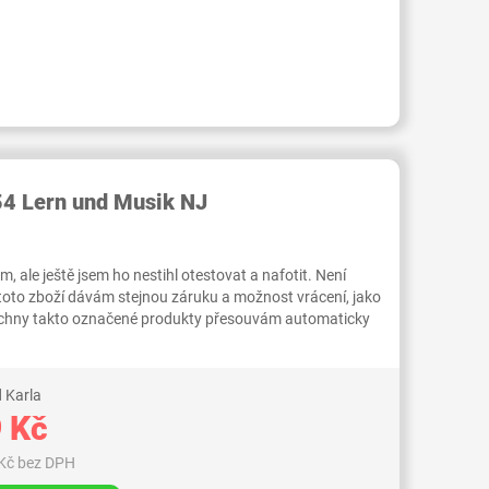
RID000003896863
4 Lern und Musik NJ
 ale ještě jsem ho nestihl otestovat a nafotit. Není
 toto zboží dávám stejnou záruku a možnost vrácení, jako
Všechny takto označené produkty přesouvám automaticky
 Karla
 Kč
Kč bez DPH