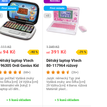
Akce
Novinka
First minute
First minute
4
+3
 111 Kč
1 349 Kč
94 Kč
391 Kč
-92 %
-71 %
d
od
Dětský laptop Vtech
Dětský laptop Vtech
196305 Ordi Genius Kid
80-117964 růžový
(68×)
(26×)
yp: počítač Vydává zvuky:
Jazyk: německý Typ: jiné
no Šířka [cm]: 24 Výška [cm]:
Vydává zvuky: ano Šířka [cm]:
 Minimální věk [roky]: 3
29 Výška [cm]: 4 Barva: růžová
aptop učí děti…
Materiál: plast…
> 5 kusů skladem
> 5 kusů skladem