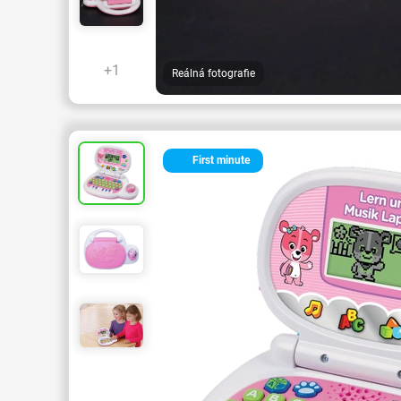
+1
Reálná fotografie
First minute