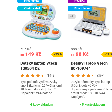
First minute
Novinka
Čistím sklad
First minute
+4
605 Kč
888 Kč
149 Kč
98 Kč
-75 %
-89 
od
od
Dětský laptop Vtech
Dětský laptop Vtech
139504 DE
80-109744
(39×)
(36×)
Typ: počítač Vydává zvuky:
Jazyk: německý Typ: laptop
ano Šířka [cm]: 26 Výška [cm]:
Určení: dětské Věk
18 Minimální věk [roky]: 2
doporučený výrobcem: 6 let a
Napájení: 2xAA baterie…
starší Model: 80-109744
Napájení…
4 kusy skladem
> 5 kusů skladem