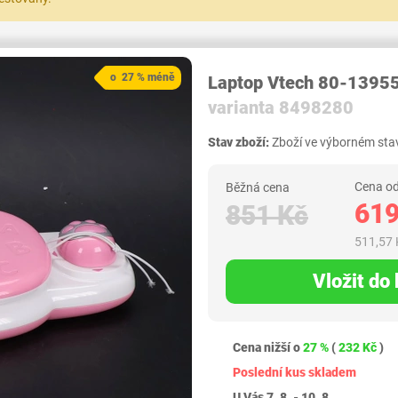
o 27 % méně
Laptop Vtech 80-13955
varianta 8498280
Stav zboží:
Zboží ve výborném stav
Cena od
Běžná cena
619
851 Kč
511,57 
Vložit do
Cena nižší o
27 %
(
232 Kč
)
Poslední kus skladem
U Vás 7. 8. - 10. 8.