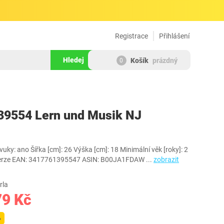
Registrace
Přihlášení
Hledej
Košík
prázdný
0
244933
39554 Lern und Musik NJ
uky: ano Šířka [cm]: 26 Výška [cm]: 18 Minimální věk [roky]: 2
 verze EAN: 3417761395547 ASIN: B00JA1FDAW
...
zobrazit
rla
79 Kč
%