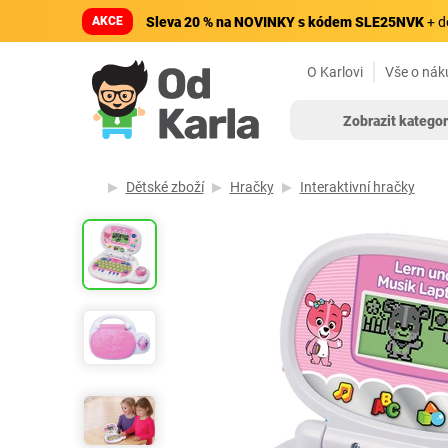
AKCE
Sleva 20 % na NOVINKY s kódem SLE25NVK
+ d
O Karlovi
Vše o nák
Zobrazit kategor
Dětské zboží
Hračky
Interaktivní hračky