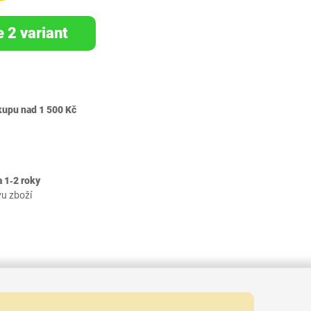
e 2 variant
kupu nad 1 500 Kč
 1‐2 roky
vu zboží