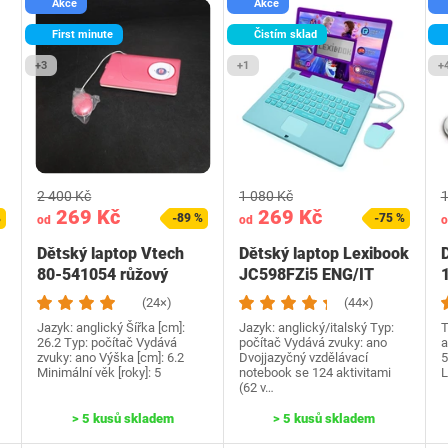
Akce
Akce
First minute
Čistím sklad
+3
+1
+
2 400 Kč
1 080 Kč
1
269 Kč
269 Kč
%
-89 %
-75 %
od
od
o
Dětský laptop Vtech
Dětský laptop Lexibook
80-541054 růžový
JC598FZi5 ENG/IT
(24×)
(44×)
Jazyk: anglický Šířka [cm]:
Jazyk: anglický/italský Typ:
T
26.2 Typ: počítač Vydává
počítač Vydává zvuky: ano
a
zvuky: ano Výška [cm]: 6.2
Dvojjazyčný vzdělávací
5
Minimální věk [roky]: 5
notebook se 124 aktivitami
L
(62 v…
> 5 kusů skladem
> 5 kusů skladem