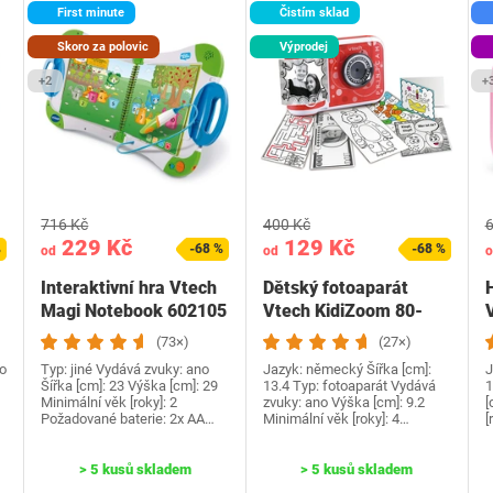
First minute
Čistím sklad
Skoro za polovic
Výprodej
+2
+
716 Kč
400 Kč
6
229 Kč
129 Kč
%
-68 %
-68 %
od
od
o
Interaktivní hra Vtech
Dětský fotoaparát
Magi Notebook 602105
Vtech KidiZoom 80-
549184
(73×)
(27×)
o
Typ: jiné Vydává zvuky: ano
Jazyk: německý Šířka [cm]:
J
Šířka [cm]: 23 Výška [cm]: 29
13.4 Typ: fotoaparát Vydává
1
Minimální věk [roky]: 2
zvuky: ano Výška [cm]: 9.2
[
Požadované baterie: 2x AA…
Minimální věk [roky]: 4…
[
> 5 kusů skladem
> 5 kusů skladem