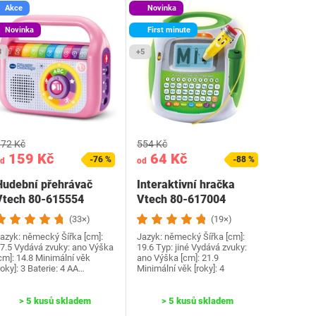
Akce
Novinka
Novinka
First minute
3
+5
72 Kč
554 Kč
159 Kč
64 Kč
-76 %
-88 %
d
od
Hudební přehrávač
Interaktivní hračka
Vtech 80-615554
Vtech 80-617004
(33×)
(19×)
azyk: německý Šířka [cm]:
Jazyk: německý Šířka [cm]:
7.5 Vydává zvuky: ano Výška
19.6 Typ: jiné Vydává zvuky:
cm]: 14.8 Minimální věk
ano Výška [cm]: 21.9
roky]: 3 Baterie‎: 4 AA…
Minimální věk [roky]: 4
> 5 kusů skladem
> 5 kusů skladem