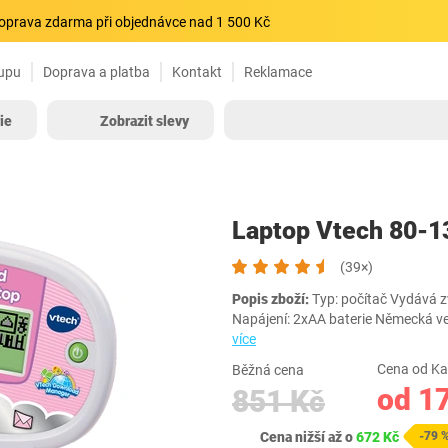
oprava zdarma při objednávce nad 1 500 Kč
upu
Doprava a platba
Kontakt
Reklamace
ie
Zobrazit slevy
Laptop Vtech 80-1
(39×)
Popis zboží:
Typ: počítač Vydává zv
Napájení: 2xAA baterie Německá
více
Cena od Ka
Běžná cena
od 1
851 Kč
Cena nižší až o
672 Kč
-79 