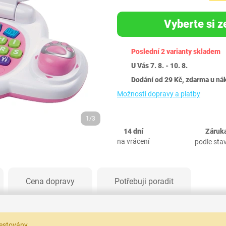
Vyberte si z
Poslední 2 varianty skladem
U Vás 7. 8. - 10. 8.
Dodání od 29 Kč, zdarma u ná
Možnosti dopravy a platby
1/3
14 dní
Záruka
na vrácení
podle sta
Cena dopravy
Potřebuji poradit
testovány.