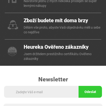
Navštivte jednu z mých několika prodejen se super
levnými nákupy
Zboží budete mít doma brzy
Dělám vše proto, abyste Vaši objednávku měli u sebe
co nejdříve
Heureka Ověřeno zákazníky
Jsem držitelem prestižního certifikátu Ověřeno
zákazníky
Newsletter
Odeslat