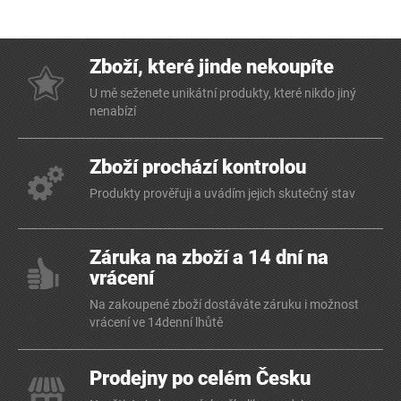
Zboží, které jinde nekoupíte
U mě seženete unikátní produkty, které nikdo jiný
nenabízí
Zboží prochází kontrolou
Produkty prověřuji a uvádím jejich skutečný stav
Záruka na zboží a 14 dní na
vrácení
Na zakoupené zboží dostáváte záruku i možnost
vrácení ve 14denní lhůtě
Prodejny po celém Česku