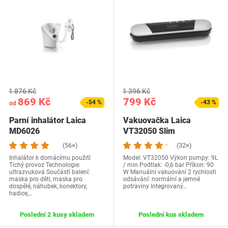
1 876 Kč
1 396 Kč
869 Kč
799 Kč
-54 %
-43 %
od
Parní inhalátor Laica
Vakuovačka Laica
MD6026
VT32050 Slim
(56×)
(32×)
Inhalátor k domácímu použití
Model: VT32050 Výkon pumpy: 9L
Tichý provoz Technologie:
/ min Podtlak: -0,6 bar Příkon: 90
ultrazvuková Součástí balení:
W Manuální vakuování 2 rychlosti
maska pro děti, maska pro
odsávání: normální a jemné
dospělé, náhubek, konektory,
potraviny Integrovaný…
hadice,…
Poslední 2 kusy skladem
Poslední kus skladem