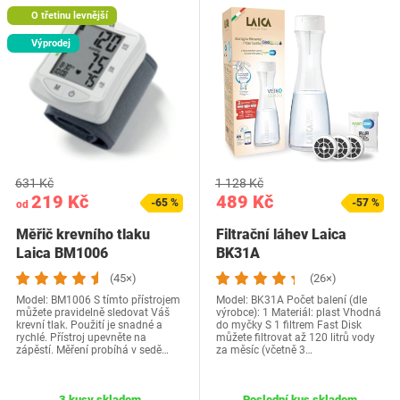
O třetinu levnější
Výprodej
631 Kč
1 128 Kč
219 Kč
489 Kč
-65 %
-57 %
od
Měřič krevního tlaku
Filtrační láhev Laica
Laica BM1006
BK31A
(45×)
(26×)
Model: BM1006 S tímto přístrojem
Model: BK31A Počet balení (dle
můžete pravidelně sledovat Váš
výrobce): 1 Materiál: plast Vhodná
krevní tlak. Použití je snadné a
do myčky S 1 filtrem Fast Disk
rychlé. Přístroj upevněte na
můžete filtrovat až 120 litrů vody
zápěstí. Měření probíhá v sedě…
za měsíc (včetně 3…
3 kusy skladem
Poslední kus skladem