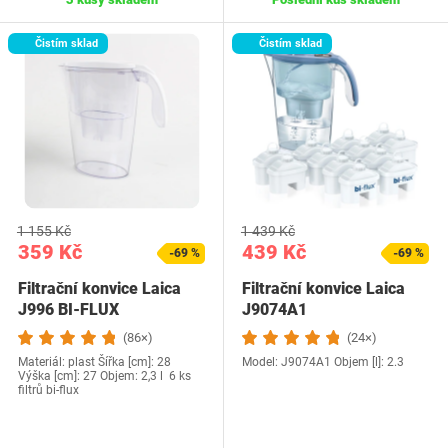
Čistím sklad
Čistím sklad
1 155 Kč
1 439 Kč
359 Kč
439 Kč
-69 %
-69 %
Filtrační konvice Laica
Filtrační konvice Laica
J996 BI-FLUX
J9074A1
(86×)
(24×)
Materiál: plast Šířka [cm]: 28
Model: ‎J9074A1 Objem [l]: 2.3
Výška [cm]: 27 Objem: 2,3 l 6 ks
filtrů bi-flux