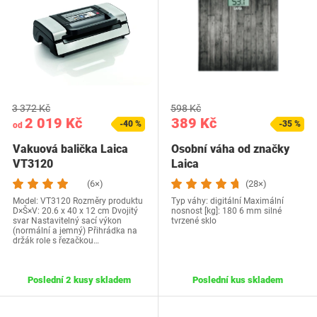
3 372 Kč
598 Kč
2 019 Kč
389 Kč
-40 %
-35 %
od
Vakuová balička Laica
Osobní váha od značky
VT3120
Laica
(6×)
(28×)
Model: VT3120 Rozměry produktu
Typ váhy: digitální Maximální
D×Š×V: 20.6 x 40 x 12 cm Dvojitý
nosnost [kg]: 180 6 mm silné
svar Nastavitelný sací výkon
tvrzené sklo
(normální a jemný) Přihrádka na
držák role s řezačkou…
Poslední 2 kusy skladem
Poslední kus skladem