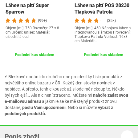
Láhev na pití Super
Láhev na pití POS 28230
Sparrow
Tlapková Patrola
(99+)
(35×)
Objem [ml]: 750 Rozměry: 27 x 8
Objem [ml]: 450 Nápojová láhev s
cm Určení: unisex Materiál:
integrovanou slámkou Provedení:
ušlechtilá ocel
Tlapková Patrola Velikost: 16x8
cm Materiál:…
Poslední kus skladem
Poslední kus skladem
⚡ Bleskové dodání do druhého dne pro desítky tisíc produktů z
největšího online bazaru v ČR. Každý den stovky novinek v
nabídce. A přesto, tenhle kousek už si ode mě nekoupíte. Někdo
byl rychlejší... Ale nic není ztraceno. Můžete mi
nahoře zadat svou
e-mailovou adresu
a jakmile se ke mě stejný produkt znovu
dostane,
pošlu Vám upozornění
. Nebo si můžete
vybrat z
podobných produktů.
Popis zboží