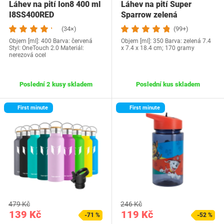
Láhev na pití Ion8 400 ml
Láhev na pití Super
I8SS400RED
Sparrow zelená
(34×)
(99+)
Objem [ml]: 400 Barva: červená
Objem [ml]: 350 Barva: zelená 7.4
Styl: OneTouch 2.0 Materiál:
x 7.4 x 18.4 cm; 170 gramy
nerezová ocel
Poslední 2 kusy skladem
Poslední kus skladem
First minute
First minute
479 Kč
246 Kč
139 Kč
119 Kč
-71 %
-52 %