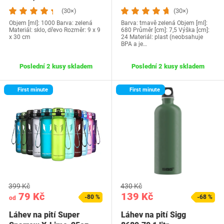
(30×)
(30×)
Objem [ml]: 1000 Barva: zelená
Barva: tmavě zelená Objem [ml]:
Materiál: sklo, dřevo Rozměr: ‎9 x 9
680 Průměr [cm]: 7,5 Výška [cm]:
x 30 cm
24 Materiál: plast (neobsahuje
BPA a je…
Poslední 2 kusy skladem
Poslední 2 kusy skladem
First minute
First minute
399 Kč
430 Kč
79 Kč
139 Kč
-80 %
-68 %
od
Láhev na pití Super
Láhev na pití Sigg