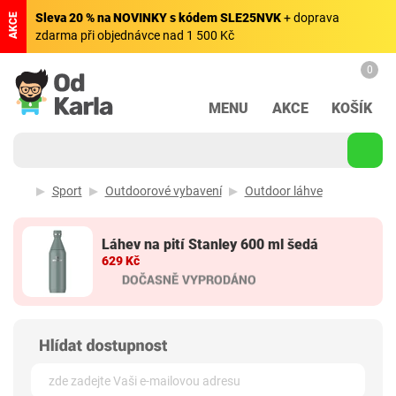
Sleva 20 % na NOVINKY s kódem SLE25NVK
+ doprava
AKCE
zdarma při objednávce nad 1 500 Kč
0
MENU
AKCE
KOŠÍK
Sport
Outdoorové vybavení
Outdoor láhve
Láhev na pití Stanley 600 ml šedá
629 Kč