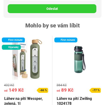
Odeslat
Mohlo by se vám líbit
First minute
First minute
Výprodej
432 Kč
384 Kč
149 Kč
89 Kč
-66 %
-77 %
od
od
Láhev na pití Wessper,
Láhev na pití Zwiling
zelená, 1l
1024178