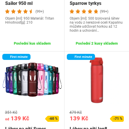
Sailor 950 ml
Sparrow tyrkys
(99+)
(99+)
Objem [ml]: 950 Materiál: Tritan
Objem [ml]: 500 Izolovaná láhev
Hmotnost[g]: 210
na vodu z nerezové oceli Kapalinu
můžete udržovat horkou až 12
hodin a uchování…
Poslední kus skladem
Poslední 2 kusy skladem
First minute
First minute
351 Kč
479 Kč
139 Kč
139 Kč
-60 %
-71 %
od
Láhev na pití Super
Láhev na pití Ion8