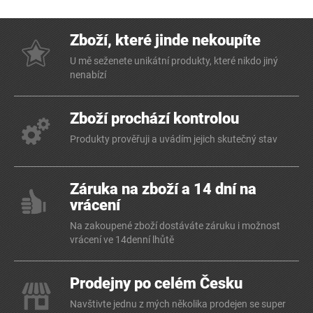
Zboží, které jinde nekoupíte
U mě seženete unikátní produkty, které nikdo jiný
nenabízí
Zboží prochází kontrolou
Produkty prověřuji a uvádím jejich skutečný stav
Záruka na zboží a 14 dní na
vrácení
Na zakoupené zboží dostáváte záruku i možnost
vrácení ve 14denní lhůtě
Prodejny po celém Česku
Navštivte jednu z mých několika prodejen se super