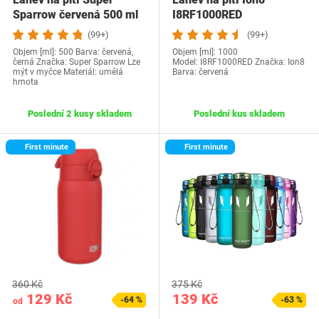
Sparrow červená 500 ml
I8RF1000RED
(99+)
(99+)
Objem [ml]: 500 Barva: červená,
Objem [ml]: 1000
černá Značka: Super Sparrow Lze
Model: ‎I8RF1000RED Značka: Ion8
mýt v myčce Materiál: umělá
Barva: červená
hmota
Poslední 2 kusy skladem
Poslední kus skladem
First minute
First minute
360 Kč
375 Kč
129 Kč
139 Kč
-64 %
-63 %
od