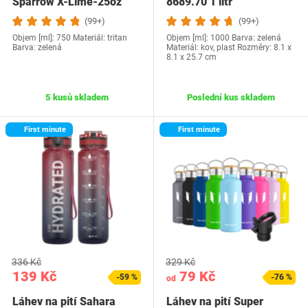
Sparrow X-Lime-25oz
8689.70 1 litr
(99+)
(99+)
Objem [ml]: 750 Materiál: tritan
Objem [ml]: 1000 Barva: zelená
Barva: zelená
Materiál: kov, plast Rozměry: 8.1 x
8.1 x 25.7 cm
5 kusů skladem
Poslední kus skladem
First minute
First minute
336 Kč
329 Kč
139 Kč
79 Kč
-59 %
-76 %
od
Láhev na pití Sahara
Láhev na pití Super