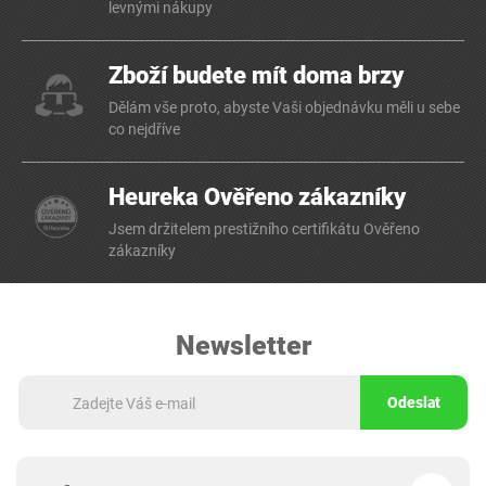
levnými nákupy
Zboží budete mít doma brzy
Dělám vše proto, abyste Vaši objednávku měli u sebe
co nejdříve
Heureka Ověřeno zákazníky
Jsem držitelem prestižního certifikátu Ověřeno
zákazníky
Newsletter
Odeslat