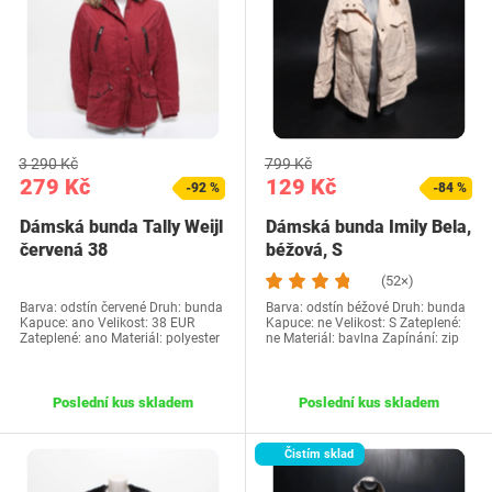
3 290 Kč
799 Kč
279 Kč
129 Kč
-92 %
-84 %
Dámská bunda Tally Weijl
Dámská bunda Imily Bela,
červená 38
béžová, S
(52×)
Barva: odstín červené Druh: bunda
Barva: odstín béžové Druh: bunda
Kapuce: ano Velikost: 38 EUR
Kapuce: ne Velikost: S Zateplené:
Zateplené: ano Materiál: polyester
ne Materiál: bavlna Zapínání: zip
Poslední kus skladem
Poslední kus skladem
Čistím sklad