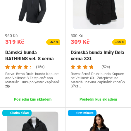
960 Kč
500 Kč
319 Kč
309 Kč
-67 %
-38 %
Dámská bunda
Dámská bunda Imily Bela
BATHRINS vel. S černá
černá XXL
na zip
(15×)
(52×)
Barva: černá Druh: bunda Kapuce:
Barva: černá Druh: bunda Kapuce:
ano Velikost: S Zateplené: ano
ne Velikost: XXL Zateplené: ne
Materiál: 100% polyester Zapínání:
Materiál: bavlna Zapínání: knoflíky
zip
Šířka…
Poslední kus skladem
Poslední kus skladem
Čistím sklad
First minute