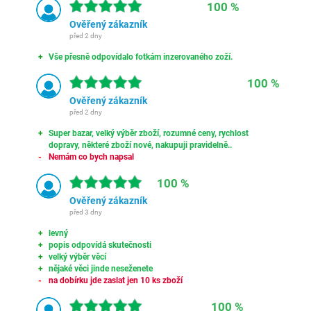
100 %
Ověřený zákazník
před 2 dny
Vše přesně odpovídalo fotkám inzerovaného zoží.
100 %
Ověřený zákazník
před 2 dny
Super bazar, velký výběr zboží, rozumné ceny, rychlost
dopravy, některé zboží nové, nakupuji pravidelně..
Nemám co bych napsal
100 %
Ověřený zákazník
před 3 dny
levný
popis odpovídá skutečnosti
velký výběr věcí
nějaké věci jinde neseženete
na dobírku jde zaslat jen 10 ks zboží
100 %