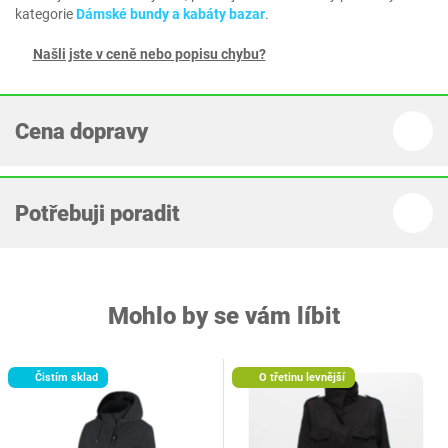
kategorie
Dámské bundy a kabáty bazar
.
Našli jste v ceně nebo popisu chybu?
Cena dopravy
Potřebuji poradit
Mohlo by se vám líbit
Čistím sklad
O třetinu levnější