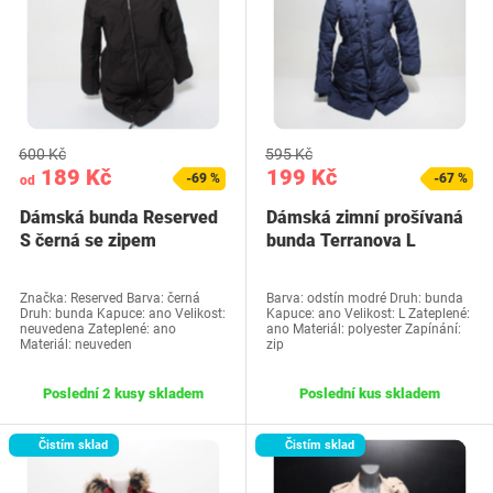
600 Kč
595 Kč
189 Kč
199 Kč
-69 %
-67 %
od
Dámská bunda Reserved
Dámská zimní prošívaná
S černá se zipem
bunda Terranova L
Značka: Reserved Barva: černá
Barva: odstín modré Druh: bunda
Druh: bunda Kapuce: ano Velikost:
Kapuce: ano Velikost: L Zateplené:
neuvedena Zateplené: ano
ano Materiál: polyester Zapínání:
Materiál: neuveden
zip
Poslední 2 kusy skladem
Poslední kus skladem
Čistím sklad
Čistím sklad