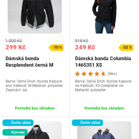
1 000 Kč
518 Kč
299 Kč
249 Kč
-70 %
-52 %
Dámská bunda
Dámská bunda Columbia
Resplendent černá M
1465351 XS
(96×)
Barva: černá Druh: bunda Kapuce:
Barva: černá Druh: bunda Kapuce:
ano Velikost: M Materiál: polyester
ne Velikost: XS Zateplené: ne
Zapínání: zip
Materiál: polyester
Poslední kus skladem
Poslední kus skladem
Čistím sklad
Čistím sklad
Výprodej