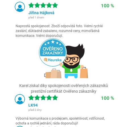
100 %
Jiřina Hájková
před 1 dnem
Naprostá spokojenost. Zboží odpovídá foto. Velmi rychlé
zaslání, důkladně zabaleno, rozumné ceny, mimořádná
komunikace. Velmi doporučuji.
Karel získal díky spokojenosti ověřených zákazníků
prestižní certifikát Ověřeno zákazníky
100 %
LK94
před 2 dny
Výborná komunikace s prodejcem, spolehlivost, vstřícnost,
ochota a rychlé jednání, ráda doporučuji!