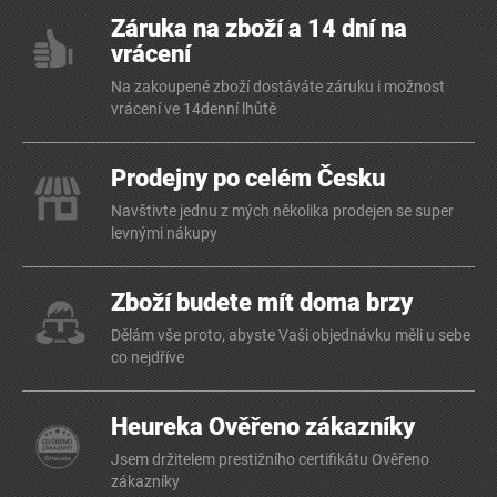
Záruka na zboží a 14 dní na
vrácení
Na zakoupené zboží dostáváte záruku i možnost
vrácení ve 14denní lhůtě
Prodejny po celém Česku
Navštivte jednu z mých několika prodejen se super
levnými nákupy
Zboží budete mít doma brzy
Dělám vše proto, abyste Vaši objednávku měli u sebe
co nejdříve
Heureka Ověřeno zákazníky
Jsem držitelem prestižního certifikátu Ověřeno
zákazníky