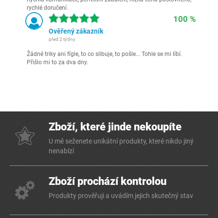
rychlé doručení.
100 %
Ověřený zákazník
před 2 týdny
Žádné triky ani fígle, to co slibuje, to pošle... Tohle se mi líbí.
Přišlo mi to za dva dny.
Zboží, které jinde nekoupíte
U mě seženete unikátní produkty, které nikdo jiný
nenabízí
Zboží prochází kontrolou
Produkty prověřuji a uvádím jejich skutečný stav