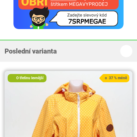
Poslední varianta
O třetinu levnější
o 37 % méně