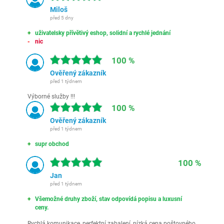
Miloš
před 5 dny
uživatelsky přívětivý eshop, solidní a rychlé jednání
nic
100 %
Ověřený zákazník
před 1 týdnem
Výborné služby !!!
100 %
Ověřený zákazník
před 1 týdnem
supr obchod
100 %
Jan
před 1 týdnem
Všemožné druhy zboží, stav odpovídá popisu a luxusní
ceny.
Rychlá komunikace, perfektní zabalení, nízká cena poštovného,