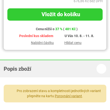
676,86 Kč bez DPH
Vložit do košíku
Cena nižší o
37 %
(
481 Kč
)
Poslední kus skladem
U Vás 10. 8. - 11. 8.
Nabídni částku
Hlídat cenu
Popis zboží
Pro zobrazení stavu a kompletnosti jednotlivých variant
přepněte na kartu
Porovnání variant
.