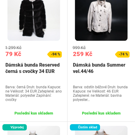
1 299 Kč
999 Kč
79 Kč
259 Kč
-94 %
-74 %
Dámská bunda Reserved
Dámská bunda Summer
černá s cvočky 34 EUR
vel.44/46
Barva: černá Druh: bunda Kapuce:
Barva: odstín béžové Druh: bunda
ne Velikost: 34 EUR Zateplené: ano
Kapuce: ne Velikost: 46 EUR
Materiál: polyester Zapínání:
Zateplené: ne Materiál: bavlna
cvočky
polyester…
Poslední kus skladem
Poslední kus skladem
Výprodej
Čistím sklad