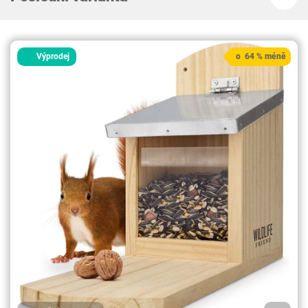
Výprodej
o 64 % méně