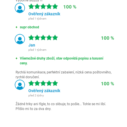
Výborné služby !!!
100 %
Ověřený zákazník
před 1 týdnem
supr obchod
100 %
Jan
před 1 týdnem
Všemožné druhy zboží, stav odpovídá popisu a luxusní
ceny.
Rychlá komunikace, perfektní zabalení, nízká cena poštovného,
rychlé doručení.
100 %
Ověřený zákazník
před 2 týdny
Žádné triky ani fígle, to co slibuje, to pošle... Tohle se mi líbí.
Přišlo mi to za dva dny.