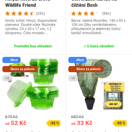
Wildlife Friend
čištění Bosh
(25×)
(95×)
Druhy zvířat: Hmyz. Doporučené
Barva: zelená Rozměry: 140 x 45 x
plemeno: Divoké včely. Rozměry
100 cm Díky vyměnitelnému
výrobku: 23 x 20 x 17 cm; 1,2
příslušenství je elektrický čisticí
kilogramu. Číslo modelu:…
kartáč mimořádně…
Poslední kus skladem
> 5 kusů skladem
Akce
Akce
Skoro za polovic
Skoro za polovic
+3
+5
675 Kč
682 Kč
52 Kč
33 Kč
-92 %
-95 %
od
od