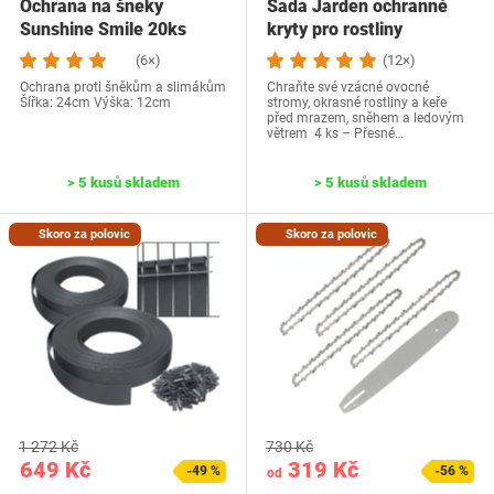
Ochrana na šneky
Sada Jarden ochranné
Sunshine Smile 20ks
kryty pro rostliny
(6×)
(12×)
Ochrana proti šněkům a slimákům
Chraňte své vzácné ovocné
Šířka: 24cm Výška: 12cm
stromy, okrasné rostliny a keře
před mrazem, sněhem a ledovým
větrem 4 ks – Přesné…
> 5 kusů skladem
> 5 kusů skladem
Skoro za polovic
Skoro za polovic
1 272 Kč
730 Kč
649 Kč
319 Kč
-49 %
-56 %
od