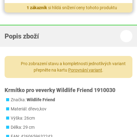
1 zákazník
si hlídá snížení ceny tohoto produktu
Popis zboží
Pro zobrazení stavu a kompletnosti jednotlivých variant
přepněte na kartu
Porovnání variant
.
Krmítko pro veverky Wildlife Friend 1910030
Značka:
Wildlife Friend
Materiál: dřevo,kov
Výška: 26cm
Délka: 29 cm
EAN: 4260659632243