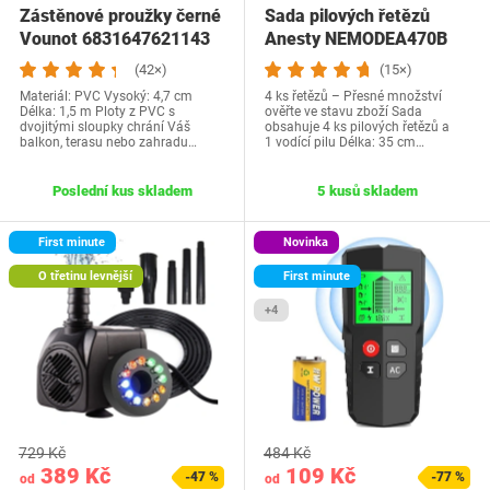
Zástěnové proužky černé
Sada pilových řetězů
Vounot 6831647621143
Anesty NEMODEA470B
(42×)
(15×)
Materiál: PVC Vysoký: 4,7 cm
4 ks řetězů – Přesné množství
Délka: 1,5 m Ploty z PVC s
ověřte ve stavu zboží Sada
dvojitými sloupky chrání Váš
obsahuje 4 ks pilových řetězů a
balkon, terasu nebo zahradu…
1 vodící pilu Délka: 35 cm…
Poslední kus skladem
5 kusů skladem
First minute
Novinka
O třetinu levnější
First minute
+4
729 Kč
484 Kč
389 Kč
109 Kč
-47 %
-77 %
od
od