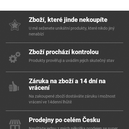
Zboží, které jinde nekoupíte
U mě seženete unikátní produkty, které nikdo jiný
nenabízí
Zboží prochází kontrolou
Produkty prověřuji a uvádím jejich skutečný stav
Záruka na zboží a 14 dní na
vrácení
Na zakoupené zboží dostáváte záruku i možnost
vrácení ve 14denní lhůtě
Prodejny po celém Česku
Navštivte jednu z mých několika prodejen se super