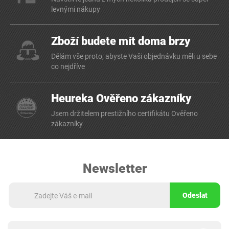
levnými nákupy
Zboží budete mít doma brzy
Dělám vše proto, abyste Vaši objednávku měli u sebe
co nejdříve
Heureka Ověřeno zákazníky
Jsem držitelem prestižního certifikátu Ověřeno
zákazníky
Newsletter
Odeslat