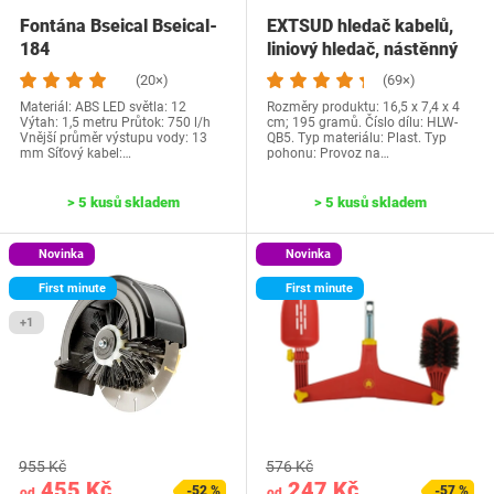
Fontána Bseical Bseical-
EXTSUD hledač kabelů,
184
liniový hledač, nástěnný
hledač…
(20×)
(69×)
Materiál: ABS LED světla: 12
Rozměry produktu: 16,5 x 7,4 x 4
Výtah: 1,5 metru Průtok: 750 l/h
cm; 195 gramů. Číslo dílu: HLW-
Vnější průměr výstupu vody: 13
QB5. Typ materiálu: Plast. Typ
mm Síťový kabel:…
pohonu: Provoz na…
> 5 kusů skladem
> 5 kusů skladem
Novinka
Novinka
First minute
First minute
+1
955 Kč
576 Kč
455 Kč
247 Kč
-52 %
-57 %
od
od