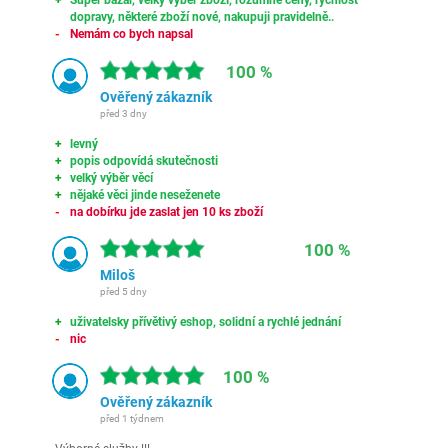
Super bazar, velký výběr zboží, rozumné ceny, rychlost
dopravy, některé zboží nové, nakupuji pravidelně..
Nemám co bych napsal
100 %
Ověřený zákazník
před 3 dny
levný
popis odpovídá skutečnosti
velký výběr věcí
nějaké věci jinde neseženete
na dobírku jde zaslat jen 10 ks zboží
100 %
Miloš
před 5 dny
uživatelsky přívětivý eshop, solidní a rychlé jednání
nic
100 %
Ověřený zákazník
před 1 týdnem