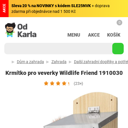
Sleva 20 % na NOVINKY s kódem SLE25NVK
+ doprava
AKCE
zdarma při objednávce nad 1 500 Kč
0
MENU
AKCE
KOŠÍK
Dům a zahrada
Zahrada
Další zahradní doplňky a potře
Krmítko pro veverky Wildlife Friend 1910030
(23×)