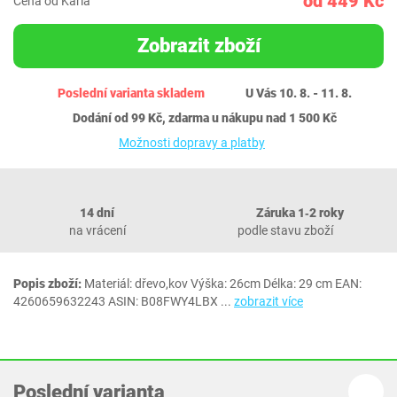
od 449 Kč
Cena od Karla
Zobrazit zboží
Poslední varianta skladem
U Vás 10. 8. - 11. 8.
Dodání od 99 Kč, zdarma u nákupu nad 1 500 Kč
Možnosti dopravy a platby
14 dní
Záruka 1‐2 roky
na vrácení
podle stavu zboží
Popis zboží:
Materiál: dřevo,kov Výška: 26cm Délka: 29 cm EAN:
4260659632243 ASIN: B08FWY4LBX
...
zobrazit více
Poslední varianta