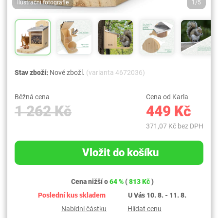
Ilustrační fotografie
1/5
Stav zboží:
Nové zboží.
(varianta 4672036)
Běžná cena
Cena od Karla
1 262 Kč
449 Kč
371,07 Kč bez DPH
Vložit do košíku
Cena nižší o
64 %
(
813 Kč
)
Poslední kus skladem
U Vás 10. 8. - 11. 8.
Nabídni částku
Hlídat cenu