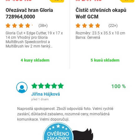
Ořezávač hran Gloria
Čistič střešních okapů
728964,0000
Wolf GCM
(38×)
(22×)
Gloria Cut + Edge Cutter, 19 x 17 x
Rozměry: ‎23.5 x 35.5 x 10 cm
14 cm Vhodný pro Gloria
Barva: červená
MultiBrush Speedcontrol a
MultiBrush lev 2 mm tenký…
4 kusy skladem
5 kusů skladem
100 %
Jiřina Hájková
před 1 dnem
Naprostá spokojenost. Zboží odpovídá foto. Velmi rychlé
zaslání, důkladně zabaleno, rozumné ceny, mimořádná
komunikace. Velmi doporučuji.