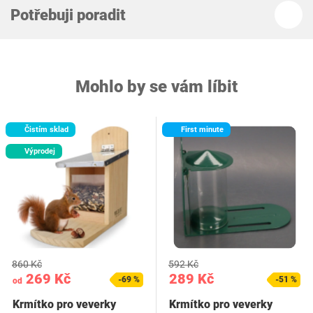
Potřebuji poradit
Mohlo by se vám líbit
Čistím sklad
First minute
Výprodej
860 Kč
592 Kč
269 Kč
289 Kč
-69 %
-51 %
od
Krmítko pro veverky
Krmítko pro veverky