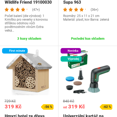
Wildlife Friend 19100030
Supa 963
(47×)
(36×)
Počet balení (dle výrobce): 1
Rozměry: 25 x 11 x 21 cm
Krmítko pro veverky s kovovou
Materiál: plast, kov Barva: zelená
stříškou odolnou vůči
povětrnostním vlivům Extra
velká…
3 kusy skladem
Poslední kus skladem
First minute
Novinka
Výprodej
729 Kč
840 Kč
319 Kč
319 Kč
-56 %
-62 %
od
Hmyzí hotel ze dřeva
Univerzální kartáč na