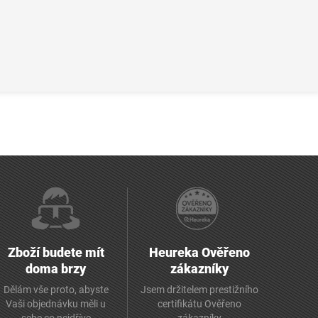
Zboží budete mít
Heureka Ověřeno
doma brzy
zákazníky
Dělám vše proto, abyste
Jsem držitelem prestižního
Vaši objednávku měli u
certifikátu Ověřeno