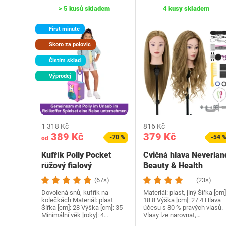
> 5 kusů skladem
4 kusy skladem
First minute
Skoro za polovic
Čistím sklad
Výprodej
1 318 Kč
816 Kč
389 Kč
379 Kč
-70 %
-54 
od
Kufřík Polly Pocket
Cvičná hlava Neverlan
růžový fialový
Beauty & Health
(67×)
(23×)
Dovolená snů, kufřík na
Materiál: plast, jiný Šířka [cm]
kolečkách Materiál: plast
18.8 Výška [cm]: 27.4 Hlava
Šířka [cm]: 28 Výška [cm]: 35
účesu s 80 % pravých vlasů.
Minimální věk [roky]: 4…
Vlasy lze narovnat,…