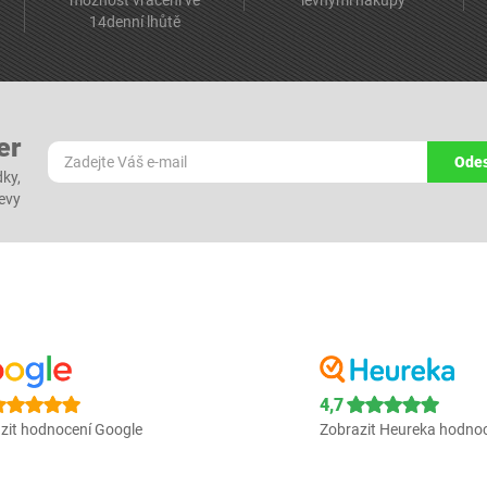
možnost vrácení ve
levnými nákupy
14denní lhůtě
er
Odes
dky,
levy
4,7
zit hodnocení Google
Zobrazit Heureka hodno