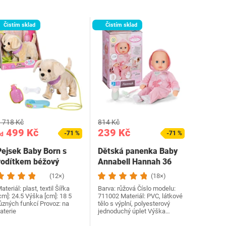
Čistím sklad
Čistím sklad
 718 Kč
814 Kč
499 Kč
239 Kč
-71 %
-71 %
d
Pejsek Baby Born s
Dětská panenka Baby
vodítkem béžový
Annabell Hannah 36
cm
(12×)
(18×)
ateriál: plast, textil Šířka
Barva: růžová Číslo modelu:
cm]: 24.5 Výška [cm]: 18 5
‎711002 Materiál: PVC, látkové
ůzných funkcí Provoz: na
tělo s výplní, polyesterový
aterie
jednoduchý úplet Výška…