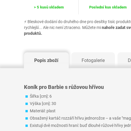
> 5 kusů skladem
Poslední kus skladem
⚡ Bleskové dodání do druhého dne pro desítky tisíc produkt
rychlejší... Ale nic není ztraceno. Můžete mi
nahoře zadat s
produktů.
Popis zboží
Fotogalerie
D
Koník pro Barbie s růžovou hřívou
Šířka [cm]: 6
Výška [cm]: 30
Materiál: plast
Obsažený kartáč rozzáří hřívu jednorožce – a vaše "magic
Existují dvě možnosti hraní: buď dlouhé růžové hřívy je