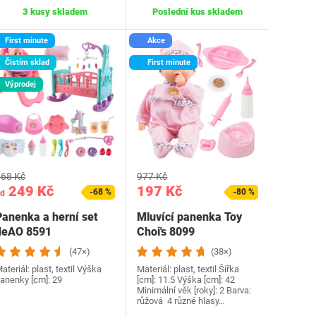
3 kusy skladem
Poslední kus skladem
First minute
Akce
Čistím sklad
First minute
Výprodej
68 Kč
977 Kč
249 Kč
197 Kč
-68 %
-80 %
d
Panenka a herní set
Mluvící panenka Toy
deAO 8591
Choi's 8099
(47×)
(38×)
ateriál: plast, textil Výška
Materiál: plast, textil Šířka
anenky [cm]: 29
[cm]: 11.5 Výška [cm]: 42
Minimální věk [roky]: 2 Barva:
růžová 4 různé hlasy…