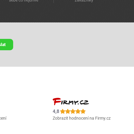
sebe co nejdříve
zákazníky
lat
4,8
cení
Zobrazit hodnocení na Firmy.cz