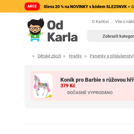
AKCE
Sleva 20 % na NOVINKY s kódem SLE25NVK
+ d
O Karlovi
Vše o nák
Zobrazit kategor
Dětské zboží
Hračky
Panenky a příslušenství
Koník pro Barbie s růžovou hř
379 Kč