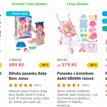
Poslední 2 kusy skladem
3 kusy skladem
Čistím sklad
1 560 Kč
862 Kč
7
489 Kč
379 Kč
%
-69 %
-56 %
od
o
d
Dětská panenka Baby
Panenka s kočárkem
Born Jonas
deAO KB6006 růžová
(20×)
(23×)
:
Materiál: plast Značka: Baby
Barva: růžová, multikolor
M
Born Model: 836415 Výška
Materiál: plast Hmotnost: 1,34
p
[cm]: 43 Panenka Jonas může
kg Panenka se dodává s
pít, plakat, jíst, spát a jít…
dalšími 15 doplňky -
skutečný…