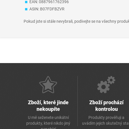
EAN: 0887961762396
ASIN: B07FDFBZVR
Pokud jste si stále nevybrali, podívejte se na všechny produ
Zboží, které jinde
Zboží prochází
nekoupíte
kontrolou
U mě seženete unikátní
Produkty prověřuji a
produkty, které nikdo jiný
uvádím jejich skutečný st