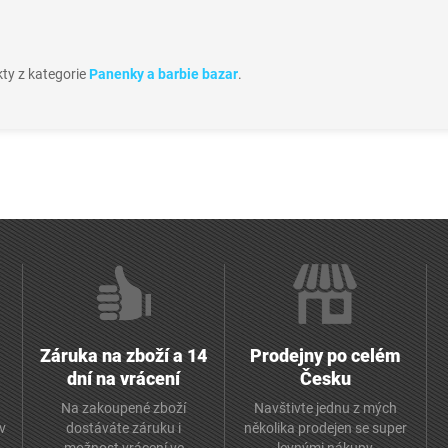
kty z kategorie
Panenky a barbie bazar
.
Záruka na zboží a 14
Prodejny po celém
dní na vrácení
Česku
Na zakoupené zboží
Navštivte jednu z mých
av
dostáváte záruku i
několika prodejen se super