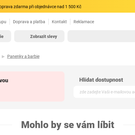
oprava zdarma při objednávce nad 1 500 Kč
upu
Doprava a platba
Kontakt
Reklamace
ie
Zobrazit slevy
Panenky a barbie
ívou
Mohlo by se vám líbit