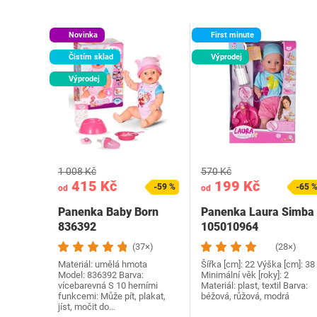
Novinka
First minute
Čistím sklad
Výprodej
Výprodej
1 008 Kč
570 Kč
415 Kč
199 Kč
-59 %
-65 
od
od
Panenka Baby Born
Panenka Laura Simba
836392
105010964
(37×)
(28×)
Materiál: umělá hmota
Šířka [cm]: 22 Výška [cm]: 38
Model: ‎836392 Barva:
Minimální věk [roky]: 2
vícebarevná S 10 herními
Materiál: plast, textil Barva:
funkcemi: Může pít, plakat,
béžová, růžová, modrá
jíst, močit do…