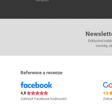
nenabízí
Newslett
Exkluzivní nabí
novinky, s
Reference a recenze
4,8
4,8
Zobrazit Facebook hodnocení
Zobra