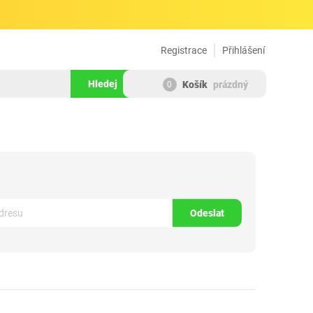
Registrace
Přihlášení
Hledej
Košík
prázdný
0
198923
Odeslat