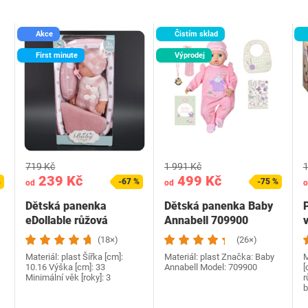
Akce
Čistím sklad
First minute
Výprodej
719 Kč
1 991 Kč
1
239 Kč
499 Kč
%
-67 %
-75 %
od
od
o
Dětská panenka
Dětská panenka Baby
eDollable růžová
Annabell 709900
(18×)
(26×)
Materiál: plast Šířka [cm]:
Materiál: plast Značka: Baby
M
10.16 Výška [cm]: 33
Annabell Model: 709900
[
Minimální věk [roky]: 3
r
b