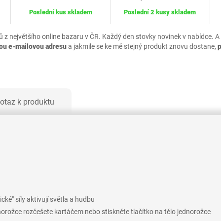
Poslední kus skladem
Poslední 2 kusy skladem
ů z největšího online bazaru v ČR. Každý den stovky novinek v nabídce. A
vou e-mailovou adresu
a jakmile se ke mě stejný produkt znovu dostane,
otaz k produktu
ké" síly aktivují světla a hudbu
dnorožce rozčešete kartáčem nebo stiskněte tlačítko na tělo jednorožce