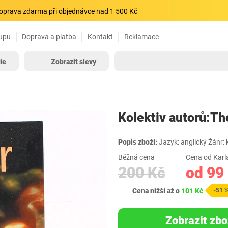
oprava zdarma při objednávce nad 1 500 Kč
upu
Doprava a platba
Kontakt
Reklamace
ie
Zobrazit slevy
Kolektiv autorů:Th
Popis zboží:
Jazyk: anglický Žánr: 
Běžná cena
Cena od Karl
200 Kč
od 99
Cena nižší až o
101 Kč
-51 
Zobrazit zbo