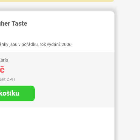
103000000446381
gher Taste
ánky jsou v pořádku, rok vydání: 2006
arla
č
 bez DPH
 košíku