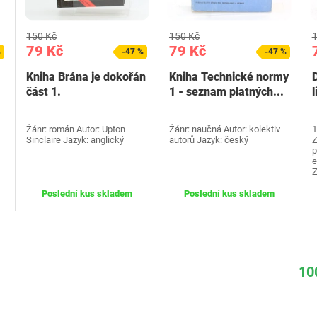
150 Kč
150 Kč
1
79 Kč
79 Kč
%
-47 %
-47 %
Kniha Brána je dokořán
Kniha Technické normy
část 1.
1 - seznam platných...
l
Žánr: román Autor: Upton
Žánr: naučná Autor: kolektiv
1
Sinclaire Jazyk: anglický
autorů Jazyk: český
Z
p
e
Poslední kus skladem
Poslední kus skladem
10