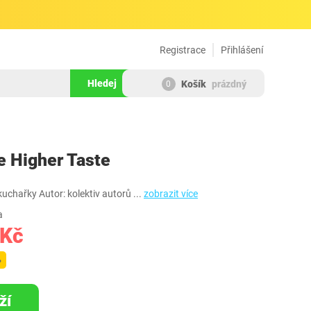
Registrace
Přihlášení
Hledej
Košík
prázdný
0
190247
e Higher Taste
kuchařky Autor: kolektiv autorů
...
zobrazit více
a
 Kč
%
ží