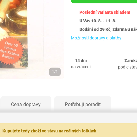
Poslední varianta skladem
U Vás 10. 8. - 11. 8.
Dodání od 29 Kč, zdarma u ná
Možnosti dopravy a platby
14 dní
Záruka
na vrácení
podle sta
1/1
Cena dopravy
Potřebuji poradit
t.
Kupujete tedy zboží ve stavu na reálných fotkách.