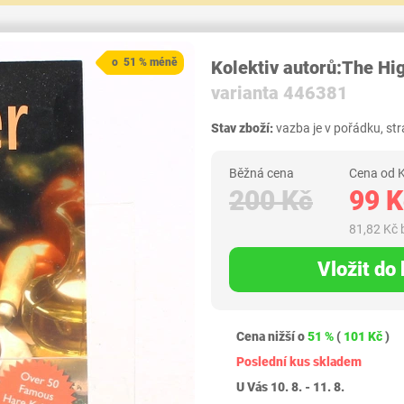
o 51 % méně
Kolektiv autorů:The Hi
varianta 446381
Stav zboží:
vazba je v pořádku, str
Běžná cena
Cena od K
200 Kč
99 K
81,82 Kč
Vložit do
Cena nižší o
51 %
(
101 Kč
)
Poslední kus skladem
U Vás 10. 8. - 11. 8.