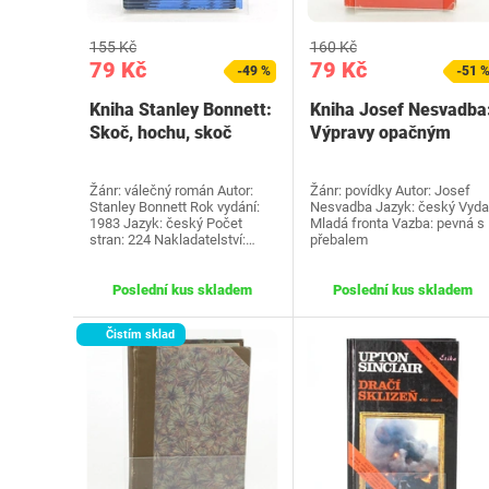
155 Kč
160 Kč
79 Kč
79 Kč
-49 %
-51 
Kniha Stanley Bonnett:
Kniha Josef Nesvadba
Skoč, hochu, skoč
Výpravy opačným
směrem
Žánr: válečný román Autor:
Žánr: povídky Autor: Josef
Stanley Bonnett Rok vydání:
Nesvadba Jazyk: český Vydal
1983 Jazyk: český Počet
Mladá fronta Vazba: pevná s
stran: 224 Nakladatelství:…
přebalem
Poslední kus skladem
Poslední kus skladem
Čistím sklad