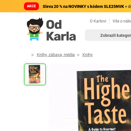
AKCE
Sleva 20 % na NOVINKY s kódem SLE25NVK
+ d
O Karlovi
Vše o nák
Zobrazit kategor
Knihy, zábava, média
Knihy