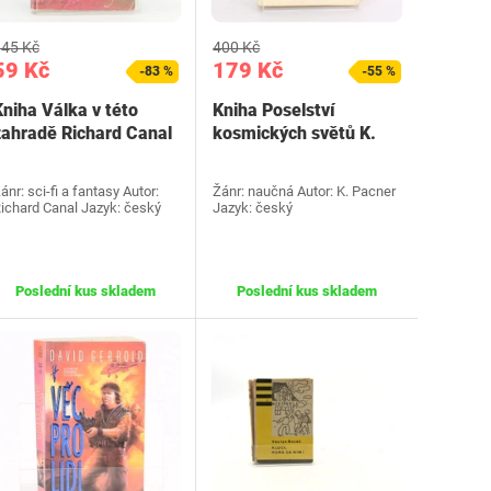
45 Kč
400 Kč
59 Kč
179 Kč
-83 %
-55 %
Kniha Válka v této
Kniha Poselství
zahradě Richard Canal
kosmických světů K.
Pacner
ánr: sci-fi a fantasy Autor:
Žánr: naučná Autor: K. Pacner
ichard Canal Jazyk: český
Jazyk: český
Poslední kus skladem
Poslední kus skladem