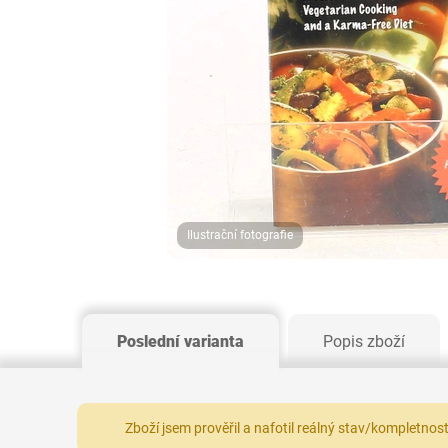
Ilustrační fotografie
Poslední varianta
Popis zboží
Zboží jsem prověřil a nafotil reálný stav/kompletnos