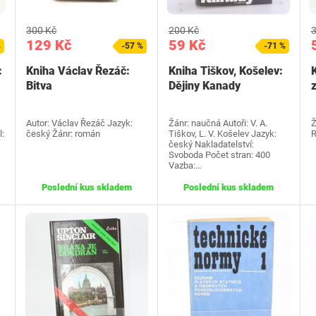
300 Kč
200 Kč
3
129 Kč
59 Kč
%
-57 %
-71 %
:
Kniha Václav Řezáč:
Kniha Tiškov, Košelev:
Bitva
Dějiny Kanady
Autor: Václav Řezáč Jazyk:
Žánr: naučná Autoři: V. A.
Ž
:
český Žánr: román
Tiškov, L. V. Košelev Jazyk:
R
český Nakladatelství:
Svoboda Počet stran: 400
Vazba:…
Poslední kus skladem
Poslední kus skladem