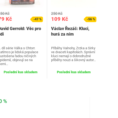
50 Kč
250 Kč
79 Kč
109 Kč
-47 %
-56 %
David Gerrold: Věc pro
Václav Řezáč: Kluci,
idi
hurá za ním
. díl série Válka s Chtorr.
Příběhy Valnohy, Zrzka a Sirky
atímco je lidská populace
ve dvaceti kapitolách. Správní
ustošena řadou ničivých
kluci nemají o dobrodružné
pidemií, objevují se na
příběhy nouzi a šikovný autor…
Zemi…
Poslední kus skladem
Poslední kus skladem
0 %