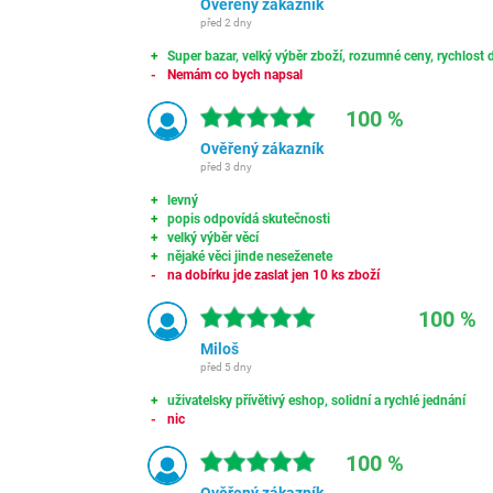
Ověřený zákazník
před 2 dny
Super bazar, velký výběr zboží, rozumné ceny, rychlost d
Nemám co bych napsal
100 %
Ověřený zákazník
před 3 dny
levný
popis odpovídá skutečnosti
velký výběr věcí
nějaké věci jinde neseženete
na dobírku jde zaslat jen 10 ks zboží
100 %
Miloš
před 5 dny
uživatelsky přívětivý eshop, solidní a rychlé jednání
nic
100 %