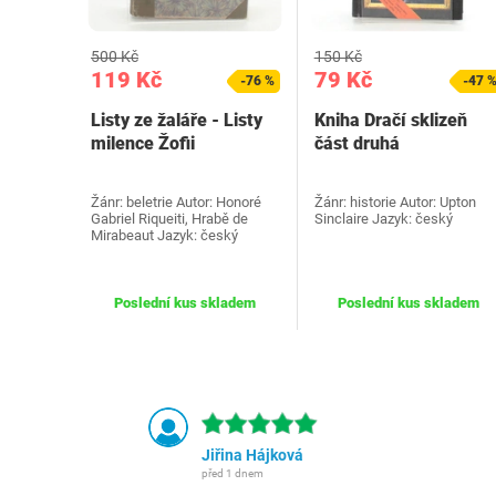
500 Kč
150 Kč
119 Kč
79 Kč
-76 %
-47 
Listy ze žaláře - Listy
Kniha Dračí sklizeň
milence Žofii
část druhá
Žánr: beletrie Autor: Honoré
Žánr: historie Autor: Upton
Gabriel Riqueiti, Hrabě de
Sinclaire Jazyk: český
Mirabeaut Jazyk: český
Poslední kus skladem
Poslední kus skladem
Jiřina Hájková
před 1 dnem