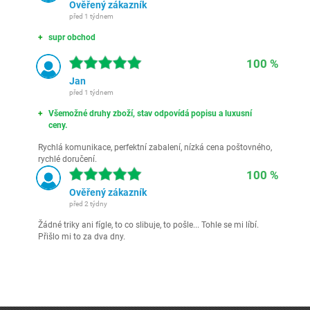
Ověřený zákazník
před 1 týdnem
supr obchod
100 %
Jan
před 1 týdnem
Všemožné druhy zboží, stav odpovídá popisu a luxusní
ceny.
Rychlá komunikace, perfektní zabalení, nízká cena poštovného,
rychlé doručení.
100 %
Ověřený zákazník
před 2 týdny
Žádné triky ani fígle, to co slibuje, to pošle... Tohle se mi líbí.
Přišlo mi to za dva dny.