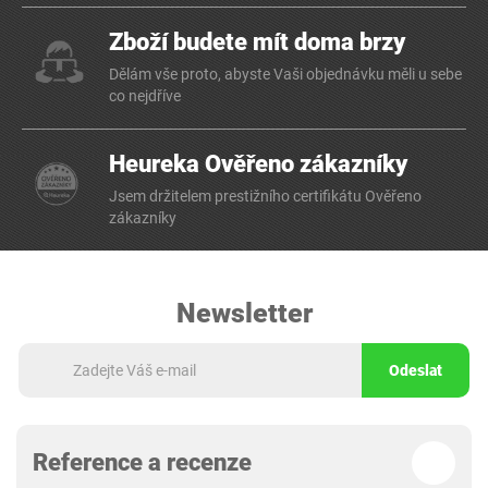
Zboží budete mít doma brzy
Dělám vše proto, abyste Vaši objednávku měli u sebe
co nejdříve
Heureka Ověřeno zákazníky
Jsem držitelem prestižního certifikátu Ověřeno
zákazníky
Newsletter
Odeslat
Reference a recenze