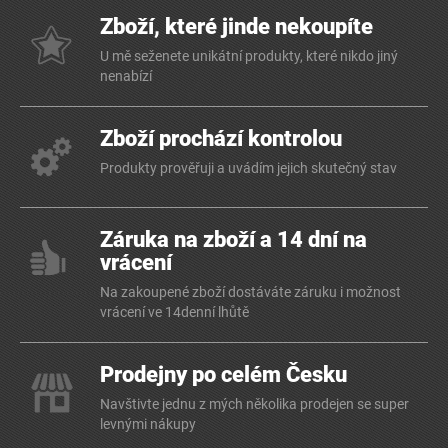
Zboží, které jinde nekoupíte
U mě seženete unikátní produkty, které nikdo jiný
nenabízí
Zboží prochází kontrolou
Produkty prověřuji a uvádím jejich skutečný stav
Záruka na zboží a 14 dní na
vrácení
Na zakoupené zboží dostáváte záruku i možnost
vrácení ve 14denní lhůtě
Prodejny po celém Česku
Navštivte jednu z mých několika prodejen se super
levnými nákupy