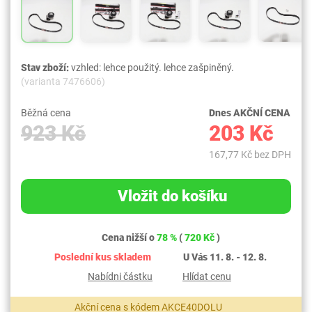
Stav zboží:
vzhled: lehce použitý. lehce zašpiněný.
(varianta 7476606)
Běžná cena
Dnes AKČNÍ CENA
923 Kč
203 Kč
167,77 Kč bez DPH
Vložit do košíku
Cena nižší o
78 %
(
720 Kč
)
Poslední kus skladem
U Vás 11. 8. - 12. 8.
Nabídni částku
Hlídat cenu
Akční cena s kódem AKCE40DOLU