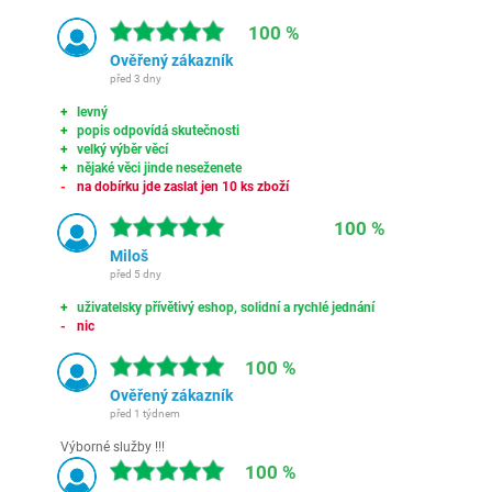
100 %
Ověřený zákazník
před 3 dny
levný
popis odpovídá skutečnosti
velký výběr věcí
nějaké věci jinde neseženete
na dobírku jde zaslat jen 10 ks zboží
100 %
Miloš
před 5 dny
uživatelsky přívětivý eshop, solidní a rychlé jednání
nic
100 %
Ověřený zákazník
před 1 týdnem
Výborné služby !!!
100 %