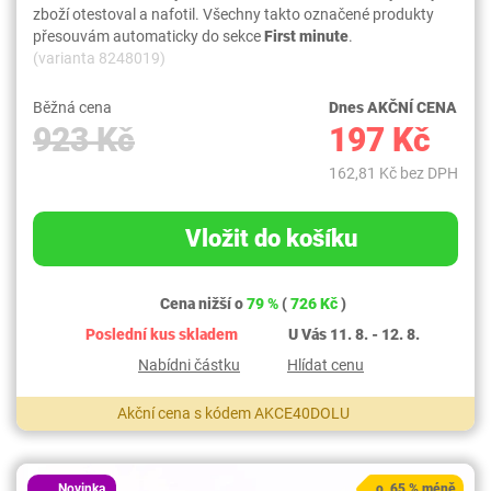
zboží otestoval a nafotil. Všechny takto označené produkty
přesouvám automaticky do sekce
First minute
.
(varianta 8248019)
Běžná cena
Dnes AKČNÍ CENA
923 Kč
197 Kč
162,81 Kč bez DPH
Vložit do košíku
Cena nižší o
79 %
(
726 Kč
)
Poslední kus skladem
U Vás 11. 8. - 12. 8.
Nabídni částku
Hlídat cenu
Akční cena s kódem AKCE40DOLU
Novinka
o 65 % méně