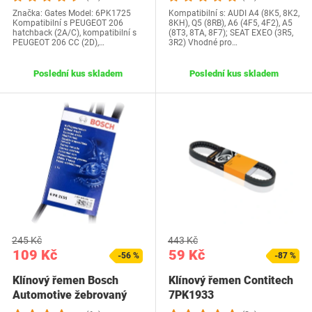
Značka: Gates Model: 6PK1725
Kompatibilní s: AUDI A4 (8K5, 8K2,
Kompatibilní s PEUGEOT 206
8KH), Q5 (8RB), A6 (4F5, 4F2), A5
hatchback (2A/C), kompatibilní s
(8T3, 8TA, 8F7); SEAT EXEO (3R5,
PEUGEOT 206 CC (2D),…
3R2) Vhodné pro…
Poslední kus skladem
Poslední kus skladem
245 Kč
443 Kč
109 Kč
59 Kč
-56 %
-87 %
Klínový řemen Bosch
Klínový řemen Contitech
Automotive žebrovaný
7PK1933