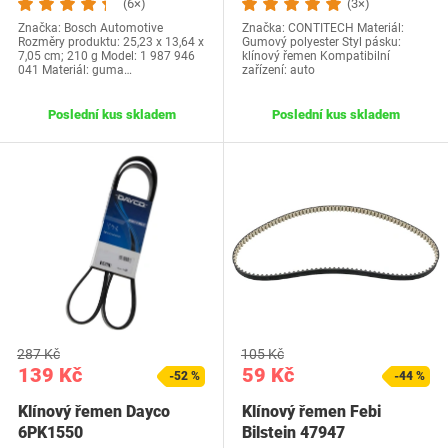
(6×)
(3×)
Značka: Bosch Automotive
Značka: CONTITECH Materiál:
Rozměry produktu: ‎25,23 x 13,64 x
Gumový polyester Styl pásku:
7,05 cm; 210 g Model: 1 987 946
klínový řemen Kompatibilní
041 Materiál: guma…
zařízení: auto
Poslední kus skladem
Poslední kus skladem
287 Kč
105 Kč
139 Kč
59 Kč
-52 %
-44 %
Klínový řemen Dayco
Klínový řemen Febi
6PK1550
Bilstein 47947