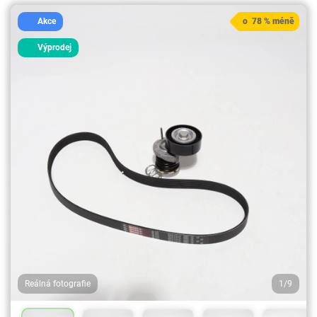
Akce
o 78 % méně
Výprodej
Reálná fotografie
1/9