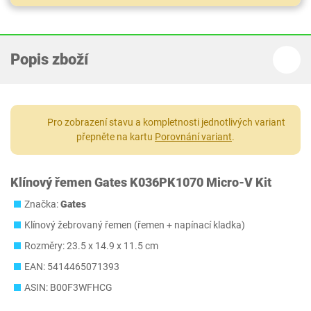
Popis zboží
Pro zobrazení stavu a kompletnosti jednotlivých variant
přepněte na kartu
Porovnání variant
.
Klínový řemen Gates K036PK1070 Micro-V Kit
Značka:
Gates
Klínový žebrovaný řemen (řemen + napínací kladka)
Rozměry: 23.5 x 14.9 x 11.5 cm
EAN: 5414465071393
ASIN: B00F3WFHCG