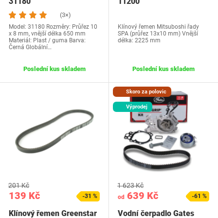
31180
11200
(3×)
Model: 31180 Rozměry: Průřez 10
Klínový řemen Mitsuboshi řady
x 8 mm, vnější délka 650 mm
SPA (průřez 13x10 mm) Vnější
Materiál: Plast / guma Barva:
délka: 2225 mm
Černá Globální…
Poslední kus skladem
Poslední kus skladem
Skoro za polovic
Výprodej
201 Kč
1 623 Kč
139 Kč
639 Kč
-31 %
-61 %
od
Klínový řemen Greenstar
Vodní čerpadlo Gates