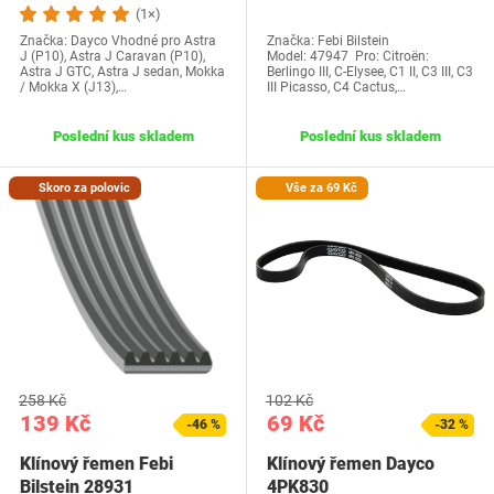
(1×)
Značka: Dayco Vhodné pro Astra
Značka: Febi Bilstein
J (P10), Astra J Caravan (P10),
Model: 47947 Pro: Citroën:
Astra J GTC, Astra J sedan, Mokka
Berlingo III, C-Elysee, C1 II, C3 III, C3
/ Mokka X (J13),…
III Picasso, C4 Cactus,…
Poslední kus skladem
Poslední kus skladem
Skoro za polovic
Vše za 69 Kč
258 Kč
102 Kč
139 Kč
69 Kč
-46 %
-32 %
Klínový řemen Febi
Klínový řemen Dayco
Bilstein 28931
4PK830