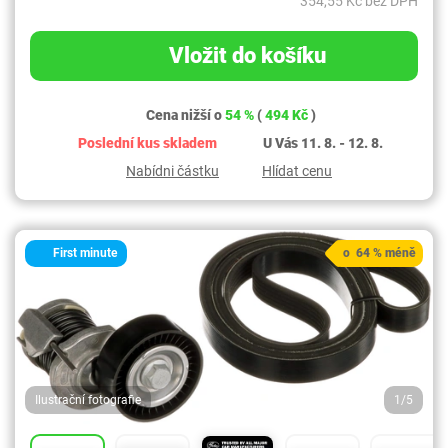
354,55 Kč bez DPH
Vložit do košíku
Cena nižší o
54 %
(
494 Kč
)
Poslední kus skladem
U Vás 11. 8. - 12. 8.
Nabídni částku
Hlídat cenu
First minute
o 64 % méně
Ilustrační fotografie
1/5