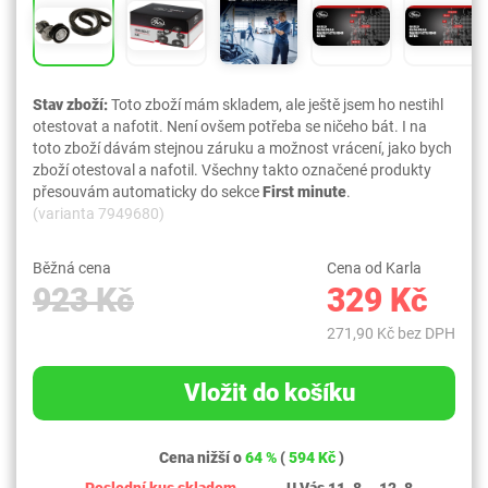
Stav zboží:
Toto zboží mám skladem, ale ještě jsem ho nestihl
otestovat a nafotit. Není ovšem potřeba se ničeho bát. I na
toto zboží dávám stejnou záruku a možnost vrácení, jako bych
zboží otestoval a nafotil. Všechny takto označené produkty
přesouvám automaticky do sekce
First minute
.
(varianta 7949680)
Běžná cena
Cena od Karla
923 Kč
329 Kč
271,90 Kč bez DPH
Vložit do košíku
Cena nižší o
64 %
(
594 Kč
)
Poslední kus skladem
U Vás 11. 8. - 12. 8.