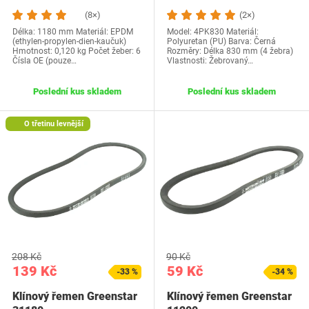
(8×)
(2×)
Délka: 1180 mm Materiál: EPDM
Model: 4PK830 Materiál:
(ethylen-propylen-dien-kaučuk)
Polyuretan (PU) Barva: Černá
Hmotnost: 0,120 kg Počet žeber: 6
Rozměry: Délka 830 mm (4 žebra)
Čísla OE (pouze…
Vlastnosti: Žebrovaný…
Poslední kus skladem
Poslední kus skladem
O třetinu levnější
208 Kč
90 Kč
139 Kč
59 Kč
-33 %
-34 %
Klínový řemen Greenstar
Klínový řemen Greenstar