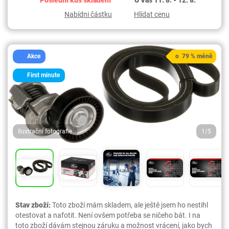
Nabídni částku
Hlídat cenu
Akce
o 79 % méně
First minute
Ilustrační fotografie
1/5
Stav zboží:
Toto zboží mám skladem, ale ještě jsem ho nestihl
otestovat a nafotit. Není ovšem potřeba se ničeho bát. I na
toto zboží dávám stejnou záruku a možnost vrácení, jako bych