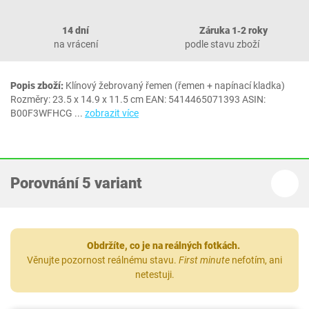
14 dní
Záruka 1‐2 roky
na vrácení
podle stavu zboží
Popis zboží:
Klínový žebrovaný řemen (řemen + napínací kladka)
Rozměry: 23.5 x 14.9 x 11.5 cm EAN: 5414465071393 ASIN:
B00F3WFHCG
...
zobrazit více
Porovnání 5 variant
Obdržíte, co je na reálných fotkách.
Věnujte pozornost reálnému stavu.
First minute
nefotím, ani
netestuji.