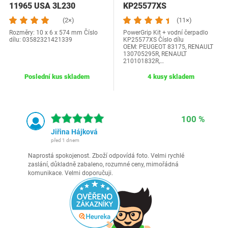
11965 USA 3L230
KP25577XS
(2×)
(11×)
Rozměry: 10 x 6 x 574 mm Číslo
PowerGrip Kit + vodní čerpadlo
dílu: 03582321421339
KP25577XS Číslo dílu
OEM: PEUGEOT 83175, RENAULT
130705295R, RENAULT
210101832R,…
Poslední kus skladem
4 kusy skladem
100 %
Jiřina Hájková
před 1 dnem
Naprostá spokojenost. Zboží odpovídá foto. Velmi rychlé
zaslání, důkladně zabaleno, rozumné ceny, mimořádná
komunikace. Velmi doporučuji.