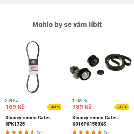
Mohlo by se vám líbit
359 Kč
1 369 Kč
169 Kč
789 Kč
-53 %
-42 %
Klínový řemen Gates
Klínový řemen Gates
6PK1725
K016PK1580XS
(5×)
(5×)