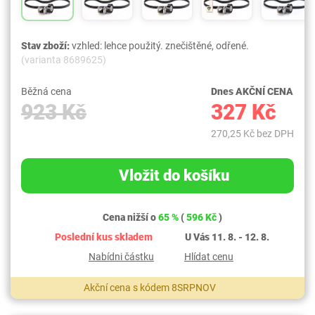
Stav zboží:
vzhled: lehce použitý. znečištěné, odřené.
(varianta 8689625)
Běžná cena
Dnes AKČNÍ CENA
923 Kč
327 Kč
270,25 Kč bez DPH
Vložit do košíku
Cena nižší o
65 %
(
596 Kč
)
Poslední kus skladem
U Vás 11. 8. - 12. 8.
Nabídni částku
Hlídat cenu
Akční cena s kódem 8SRPNOV