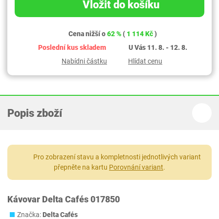
Vložit do košíku
Cena nižší o
62 %
(
1 114 Kč
)
Poslední kus skladem
U Vás 11. 8. - 12. 8.
Nabídni částku
Hlídat cenu
Popis zboží
Pro zobrazení stavu a kompletnosti jednotlivých variant
přepněte na kartu
Porovnání variant
.
Kávovar Delta Cafés 017850
Značka:
Delta Cafés