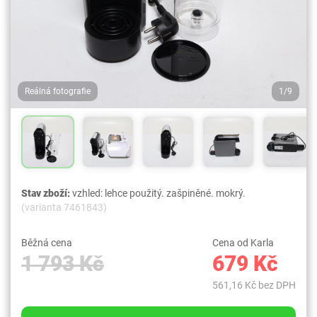
Reálná fotografie
1/9
Stav zboží:
vzhled: lehce použitý. zašpiněné. mokrý.
(varianta 7461843)
Běžná cena
Cena od Karla
1 793 Kč
679 Kč
561,16 Kč bez DPH