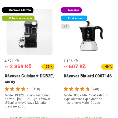
Doprava zdarma
Novinka
O třetinu levnější
First minute
+2
4 671 Kč
1 186 Kč
2 859 Kč
607 Kč
-39 %
-49 %
od
od
Kávovar Cuisinart DGB2E,
Kávovar Bialetti 0007146
černý
(12×)
(74×)
Model: DGB2E Objem zásobníku
Model: ‎0007146 Počet šálků: 4
na vodu [ml]: 1350 Typ: kávovar
Typ: kávovar Typ ovládání:
Určení: zrnková káva Materiál:
mechanické Materiál: ocel
plast, nerez 3…