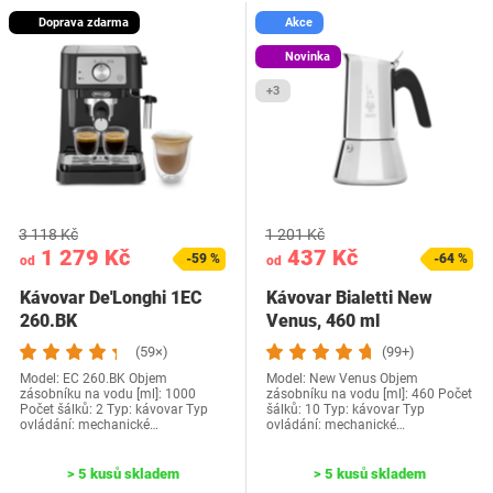
Doprava zdarma
Akce
Novinka
+3
3 118 Kč
1 201 Kč
1 279 Kč
437 Kč
-59 %
-64 %
od
od
Kávovar De'Longhi 1EC
Kávovar Bialetti New
260.BK
Venus, 460 ml
(59×)
(99+)
Model: EC 260.BK Objem
Model: New Venus Objem
zásobníku na vodu [ml]: 1000
zásobníku na vodu [ml]: 460 Počet
Počet šálků: 2 Typ: kávovar Typ
šálků: 10 Typ: kávovar Typ
ovládání: mechanické…
ovládání: mechanické…
> 5 kusů skladem
> 5 kusů skladem