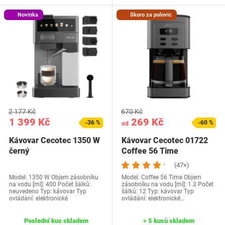
Novinka
Skoro za polovic
2 177 Kč
670 Kč
1 399 Kč
269 Kč
-36 %
-60 %
od
Kávovar Cecotec 1350 W
Kávovar Cecotec 01722
černý
Coffee 56 Time
(47×)
Model: 1350 W Objem zásobníku
Model: Coffee 56 Time Objem
na vodu [ml]: 400 Počet šálků:
zásobníku na vodu [ml]: 1.3 Počet
neuvedeno Typ: kávovar Typ
šálků: 12 Typ: kávovar Typ
ovládání: elektronické
ovládání: elektronické…
Poslední kus skladem
> 5 kusů skladem