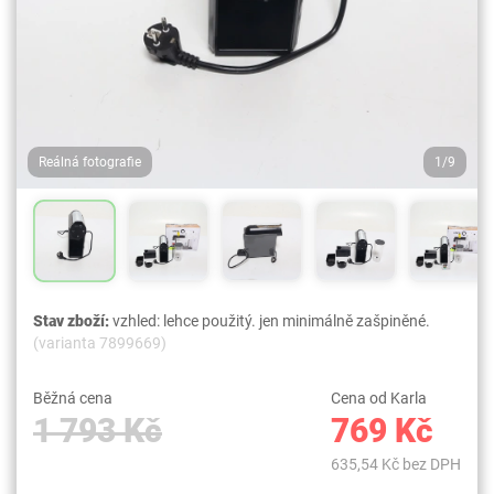
Reálná fotografie
1/9
Stav zboží:
vzhled: lehce použitý. jen minimálně zašpiněné.
(varianta 7899669)
Běžná cena
Cena od Karla
1 793 Kč
769 Kč
635,54 Kč bez DPH