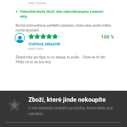
před 1 týdnem
Všemožné druhy zboží, stav odpovídá popisu a luxusní
ceny.
Rychlá komunikace, perfektní zabalení, nízká cena poštovného,
rychlé doručení.
100 %
Ověřený zákazník
před 2 týdny
Žádné triky ani fígle, to co slibuje, to pošle... Tohle se mi líbí.
Přišlo mi to za dva dny.
Zboží, které jinde nekoupíte
U mě seženete unikátní produkty, které nikdo jiný
nenabízí