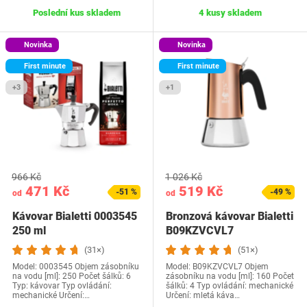
Poslední kus skladem
4 kusy skladem
Novinka
Novinka
First minute
First minute
+3
+1
966 Kč
1 026 Kč
471 Kč
519 Kč
-51 %
-49 %
od
od
Kávovar Bialetti 0003545
Bronzová kávovar Bialetti
250 ml
B09KZVCVL7
(31×)
(51×)
Model: 0003545 Objem zásobníku
Model: B09KZVCVL7 Objem
na vodu [ml]: 250 Počet šálků: 6
zásobníku na vodu [ml]: 160 Počet
Typ: kávovar Typ ovládání:
šálků: 4 Typ ovládání: mechanické
mechanické Určení:…
Určení: mletá káva…