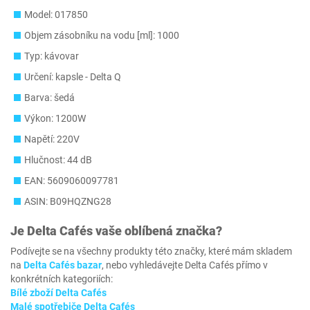
Model: 017850
Objem zásobníku na vodu [ml]: 1000
Typ: kávovar
Určení: kapsle - Delta Q
Barva: šedá
Výkon: 1200W
Napětí: 220V
Hlučnost: 44 dB
EAN: 5609060097781
ASIN: B09HQZNG28
Je
Delta Cafés
vaše oblíbená značka?
Podívejte se na všechny produkty této značky, které mám skladem
na
Delta Cafés bazar
, nebo vyhledávejte Delta Cafés přímo v
konkrétních kategoriích:
Bílé zboží Delta Cafés
Malé spotřebiče Delta Cafés