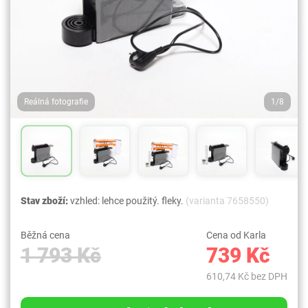
Reálná fotografie
1/8
Stav zboží:
vzhled: lehce použitý. fleky.
(varianta 7658550)
Běžná cena
Cena od Karla
1 793 Kč
739 Kč
610,74 Kč bez DPH