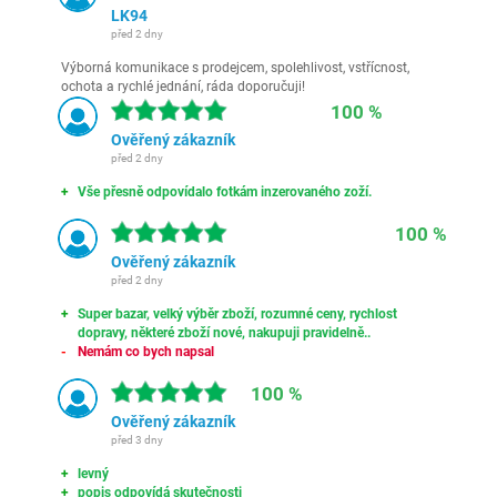
LK94
před 2 dny
Výborná komunikace s prodejcem, spolehlivost, vstřícnost,
ochota a rychlé jednání, ráda doporučuji!
100 %
Ověřený zákazník
před 2 dny
Vše přesně odpovídalo fotkám inzerovaného zoží.
100 %
Ověřený zákazník
před 2 dny
Super bazar, velký výběr zboží, rozumné ceny, rychlost
dopravy, některé zboží nové, nakupuji pravidelně..
Nemám co bych napsal
100 %
Ověřený zákazník
před 3 dny
levný
popis odpovídá skutečnosti