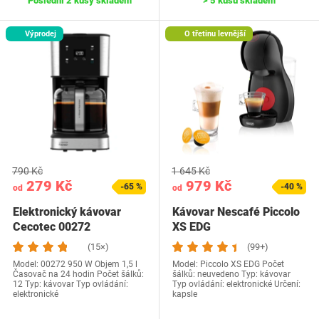
Poslední 2 kusy skladem
> 5 kusů skladem
Výprodej
O třetinu levnější
790 Kč
1 645 Kč
279 Kč
979 Kč
-65 %
-40 %
od
od
Elektronický kávovar
Kávovar Nescafé Piccolo
Cecotec 00272
XS EDG
(15×)
(99+)
Model: ‎00272 950 W Objem 1,5 l
Model: Piccolo XS EDG Počet
Časovač na 24 hodin Počet šálků:
šálků: neuvedeno Typ: kávovar
12 Typ: kávovar Typ ovládání:
Typ ovládání: elektronické Určení:
elektronické
kapsle