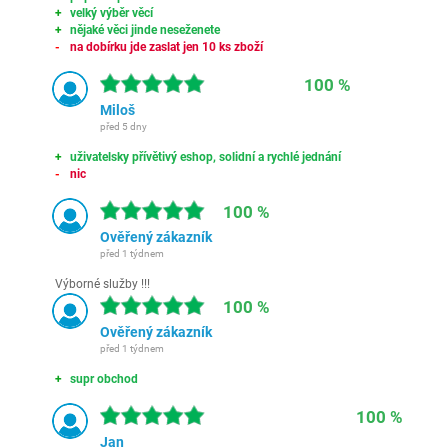
velký výběr věcí
nějaké věci jinde neseženete
na dobírku jde zaslat jen 10 ks zboží
100 %
Miloš
před 5 dny
uživatelsky přívětivý eshop, solidní a rychlé jednání
nic
100 %
Ověřený zákazník
před 1 týdnem
Výborné služby !!!
100 %
Ověřený zákazník
před 1 týdnem
supr obchod
100 %
Jan