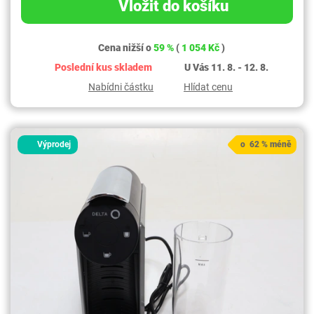
Vložit do košíku
Cena nižší o
59 %
(
1 054 Kč
)
Poslední kus skladem
U Vás 11. 8. - 12. 8.
Nabídni částku
Hlídat cenu
Výprodej
o 62 % méně