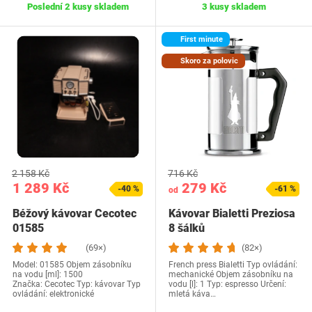
Poslední 2 kusy skladem
3 kusy skladem
First minute
Skoro za polovic
2 158 Kč
716 Kč
1 289 Kč
279 Kč
-40 %
-61 %
od
Béžový kávovar Cecotec
Kávovar Bialetti Preziosa
01585
8 šálků
(69×)
(82×)
Model: ‎01585 Objem zásobníku
French press Bialetti Typ ovládání:
na vodu [ml]: 1500
mechanické Objem zásobníku na
Značka: Cecotec Typ: kávovar Typ
vodu [l]: 1 Typ: espresso Určení:
ovládání: elektronické
mletá káva…