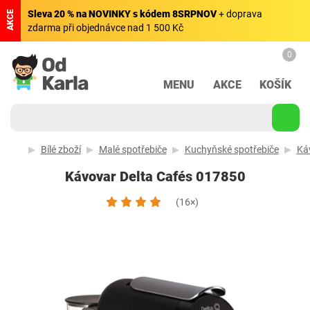
Sleva 20 % na NOVINKY s kódem 8SRPNOV
+ doprava
AKCE
zdarma při objednávce nad 1 500 Kč
0
MENU
AKCE
KOŠÍK
Bílé zboží
Malé spotřebiče
Kuchyňské spotřebiče
Káv
Kávovar Delta Cafés 017850
(16×)