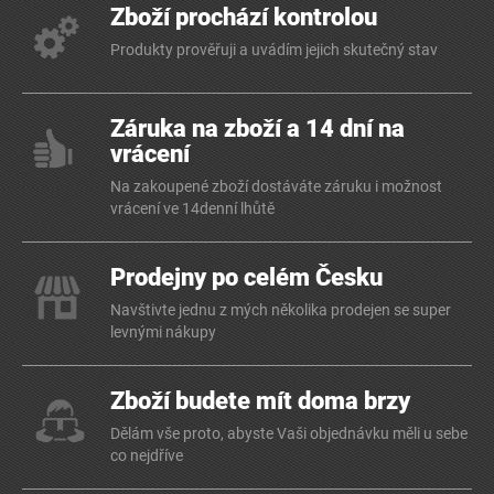
Zboží prochází kontrolou
Produkty prověřuji a uvádím jejich skutečný stav
Záruka na zboží a 14 dní na
vrácení
Na zakoupené zboží dostáváte záruku i možnost
vrácení ve 14denní lhůtě
Prodejny po celém Česku
Navštivte jednu z mých několika prodejen se super
levnými nákupy
Zboží budete mít doma brzy
Dělám vše proto, abyste Vaši objednávku měli u sebe
co nejdříve