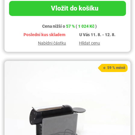
Vložit do košíku
Cena nižší o
57 %
(
1 024 Kč
)
Poslední kus skladem
U Vás 11. 8. - 12. 8.
Nabídni částku
Hlídat cenu
o 59 % méně