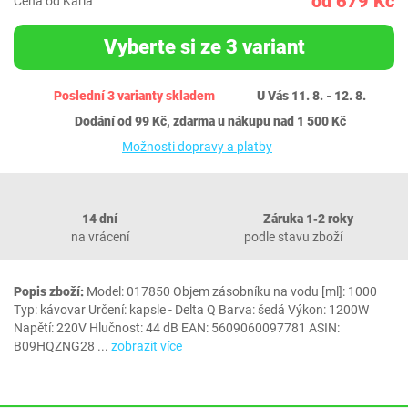
od 679 Kč
Cena od Karla
Vyberte si ze 3 variant
Poslední 3 varianty skladem
U Vás 11. 8. - 12. 8.
Dodání od 99 Kč, zdarma u nákupu nad 1 500 Kč
Možnosti dopravy a platby
14 dní
Záruka 1‐2 roky
na vrácení
podle stavu zboží
Popis zboží:
Model: 017850 Objem zásobníku na vodu [ml]: 1000
Typ: kávovar Určení: kapsle - Delta Q Barva: šedá Výkon: 1200W
Napětí: 220V Hlučnost: 44 dB EAN: 5609060097781 ASIN:
B09HQZNG28
...
zobrazit více