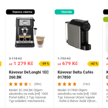
Doprava zdarma
Výprodej
3 118 Kč
1 793 Kč
4
1 279 Kč
679 Kč
%
-59 %
-62 %
od
od
o
Kávovar De'Longhi 1EC
Kávovar Delta Cafés
260.BK
017850
(59×)
(16×)
Model: EC 260.BK Objem
Model: 017850 Objem
M
zásobníku na vodu [ml]: 1000
zásobníku na vodu [ml]: 1000
z
Počet šálků: 2 Typ: kávovar
Typ: kávovar Určení: kapsle
T
…
Typ ovládání: mechanické…
- Delta Q Barva: šedá Výkon:…
k