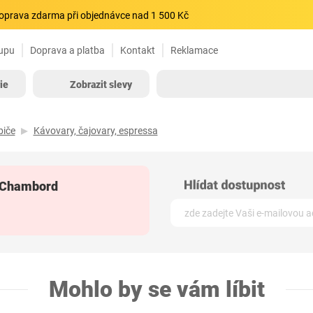
oprava zdarma při objednávce nad 1 500 Kč
upu
Doprava a platba
Kontakt
Reklamace
ie
Zobrazit slevy
biče
Kávovary, čajovary, espressa
 Chambord
Mohlo by se vám líbit