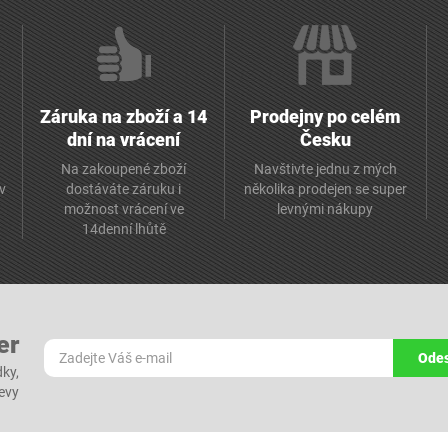
Záruka na zboží a 14
Prodejny po celém
dní na vrácení
Česku
Na zakoupené zboží
Navštivte jednu z mých
av
dostáváte záruku i
několika prodejen se super
možnost vrácení ve
levnými nákupy
14denní lhůtě
er
Odes
dky,
levy