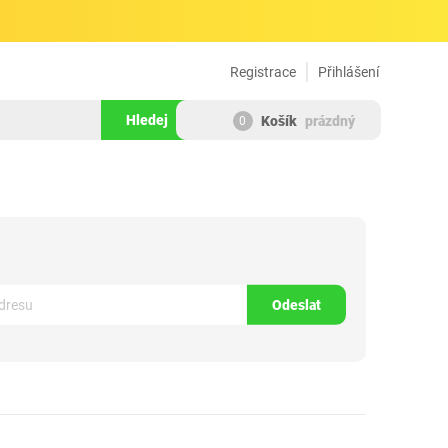
Registrace
Přihlášení
Hledej
Košík
prázdný
0
194424
Odeslat