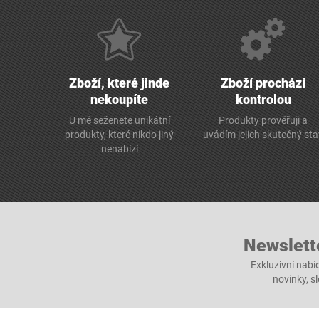
Zboží, které jinde
Zboží prochází
nekoupíte
kontrolou
U mě seženete unikátní
Produkty prověřuji a
produkty, které nikdo jiný
uvádím jejich skutečný st
nenabízí
Newslett
Exkluzivní nabí
novinky, s