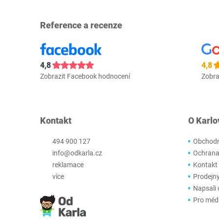
Reference a recenze
4,8
4,8
Zobrazit Facebook hodnocení
Zobra
Kontakt
O Karlo
494 900 127
Obchodn
info@odkarla.cz
Ochrana
reklamace
Kontakt
více
Prodejn
Napsali 
Pro méd