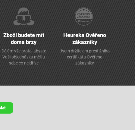
Zboží budete mít
Heureka Ověřeno
doma brzy
zákazníky
Dělám vše proto, abyste
Jsem držitelem prestižního
Vaši objednávku měli u
certifikátu Ověřeno
sebe co nejdříve
zákazníky
lat