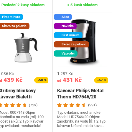
Poslední 2 kusy skladem
> 5 kusů skladem
First minute
Akce
Skoro za polovic
Novinka
First minute
Skoro za polovic
Výprodej
 036 Kč
1 287 Kč
439 Kč
431 Kč
-58 %
-67 %
d
od
tříbrný hliníkový
Kávovar Philips Metal
ávovar Bialetti
Therm HD7546/20
(72×)
(99+)
odel: 0007148 Objem
Typ ovládání: mechanické
ásobníku na vodu [ml]: 100
Model: HD7546/20 Objem
očet šálků: 2 Typ: kávovar
zásobníku na vodu [l]: 1.2 Typ:
yp ovládání: mechanické
kávovar Určení: mletá káva…