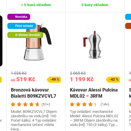
> 5 kusů skladem
3 kusy skladem
Novinka
First minute
O třetinu levnější
1 026 Kč
2 065 Kč
1
519 Kč
1 199 Kč
%
-49 %
-42 %
od
o
Bronzová kávovar
Kávovar Alessi Pulcina
S
Bialetti B09KZVCVL7
MDL02 – 3RFM
k
(51×)
(14×)
Model: B09KZVCVL7 Objem
Typ ovládání: mechanické
M
zásobníku na vodu [ml]: 160
Model: Alessi Pulcina MDL02
z
r
Počet šálků: 4 Typ ovládání:
– 3RFM Objem zásobníku na
P
mechanické Určení: mletá
vodu [ml]: 150 (3 šálky) Typ:…
T
káva…