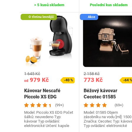
> 5 kusů skladem
Poslední kus skladem
O třetinu levnější
Akce
1 645 Kč
2 158 Kč
979 Kč
773 Kč
-40 %
-64 
od
Kávovar Nescafé
Béžový kávovar
Piccolo XS EDG
Cecotec 01585
(99+)
(69×)
Model: Piccolo XS EDG Počet
Model: ‎01585 Objem
šálků: neuvedeno Typ:
zásobníku na vodu [ml]: 1500
kávovar Typ ovládání:
Značka: Cecotec Typ: kávova
elektronické Určení: kapsle
Typ ovládání: elektronické