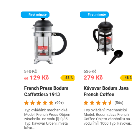
First minute
First minute
310 Kč
536 Kč
129 Kč
279 Kč
-58 %
-48 
od
French Press Bodum
Kávovar Bodum Java
Caffettiera 1913
French Coffee
(99+)
(56×)
Typ ovládání: mechanické
Typ ovládání: mechanické
Model: French Press Objem
Model: Bodum Java French
zásobníku na vodu [l]: 0,35
Coffee Objem zásobníku na
Typ: kávovar Určení: mletá
vodu [ml]: 1000 Typ: kávovar
káva…