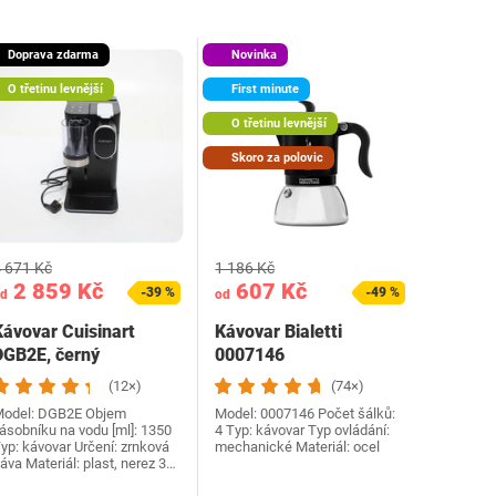
Doprava zdarma
Novinka
O třetinu levnější
First minute
O třetinu levnější
Skoro za polovic
 671 Kč
1 186 Kč
2 859 Kč
607 Kč
-39 %
-49 %
d
od
Kávovar Cuisinart
Kávovar Bialetti
DGB2E, černý
0007146
(12×)
(74×)
odel: DGB2E Objem
Model: ‎0007146 Počet šálků:
ásobníku na vodu [ml]: 1350
4 Typ: kávovar Typ ovládání:
yp: kávovar Určení: zrnková
mechanické Materiál: ocel
áva Materiál: plast, nerez 3…