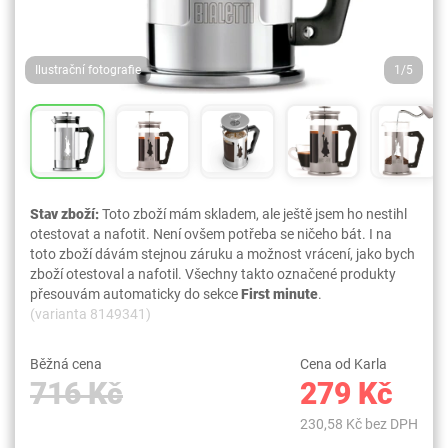
Ilustrační fotografie
1/5
Stav zboží:
Toto zboží mám skladem, ale ještě jsem ho nestihl
otestovat a nafotit. Není ovšem potřeba se ničeho bát. I na
toto zboží dávám stejnou záruku a možnost vrácení, jako bych
zboží otestoval a nafotil. Všechny takto označené produkty
přesouvám automaticky do sekce
First minute
.
(varianta 8149341)
Běžná cena
Cena od Karla
716 Kč
279 Kč
230,58 Kč bez DPH