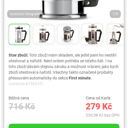
Ilustrační fotografie
1/5
Stav zboží:
Toto zboží mám skladem, ale ještě jsem ho nestihl
otestovat a nafotit. Není ovšem potřeba se ničeho bát. I na
toto zboží dávám stejnou záruku a možnost vrácení, jako bych
zboží otestoval a nafotil. Všechny takto označené produkty
přesouvám automaticky do sekce
First minute
.
(varianta 8150247)
Běžná cena
Cena od Karla
716 Kč
279 Kč
230,58 Kč bez DPH