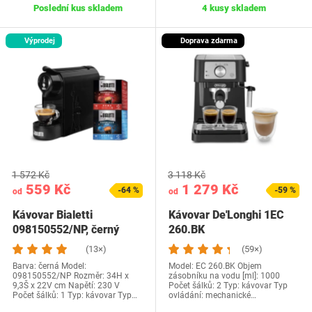
Poslední kus skladem
4 kusy skladem
Výprodej
Doprava zdarma
1 572 Kč
3 118 Kč
559 Kč
1 279 Kč
-64 %
-59 %
od
od
Kávovar Bialetti
Kávovar De'Longhi 1EC
098150552/NP, černý
260.BK
(13×)
(59×)
Barva: černá Model:
Model: EC 260.BK Objem
098150552/NP Rozměr: 34H x
zásobníku na vodu [ml]: 1000
9,3Š x 22V cm Napětí: 230 V
Počet šálků: 2 Typ: kávovar Typ
Počet šálků: 1 Typ: kávovar Typ…
ovládání: mechanické…