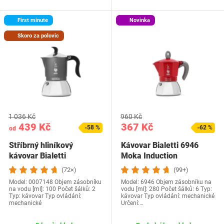
First minute
Novinka
Skoro za polovic
1 036 Kč
960 Kč
439 Kč
367 Kč
-58 %
-62 %
od
Stříbrný hliníkový
Kávovar Bialetti 6946
kávovar Bialetti
Moka Induction
(72×)
(99+)
Model: 0007148 Objem zásobníku
Model: 6946 Objem zásobníku na
na vodu [ml]: 100 Počet šálků: 2
vodu [ml]: 280 Počet šálků: 6 Typ:
Typ: kávovar Typ ovládání:
kávovar Typ ovládání: mechanické
mechanické
Určení:…