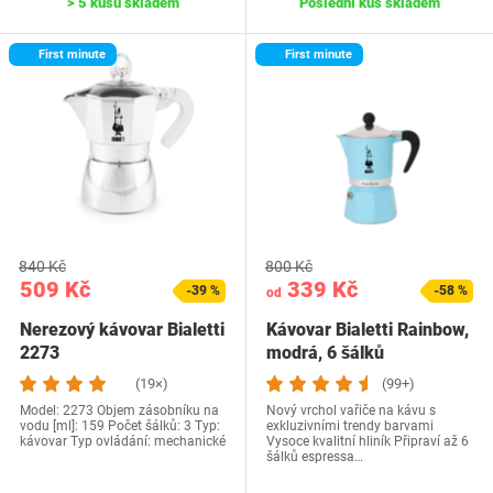
> 5 kusů skladem
Poslední kus skladem
First minute
First minute
840 Kč
800 Kč
509 Kč
339 Kč
-39 %
-58 %
od
Nerezový kávovar Bialetti
Kávovar Bialetti Rainbow,
2273
modrá, 6 šálků
(19×)
(99+)
Model: ‎2273 Objem zásobníku na
Nový vrchol vařiče na kávu s
vodu [ml]: 159 Počet šálků: 3 Typ:
exkluzivními trendy barvami
kávovar Typ ovládání: mechanické
Vysoce kvalitní hliník Připraví až 6
šálků espressa…