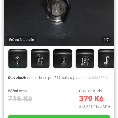
Reálná fotografie
1/7
Stav zboží:
vzhled: lehce použitý. špinavý.
(varianta 8330351)
Běžná cena
Cena od Karla
716 Kč
379 Kč
313,22 Kč bez DPH