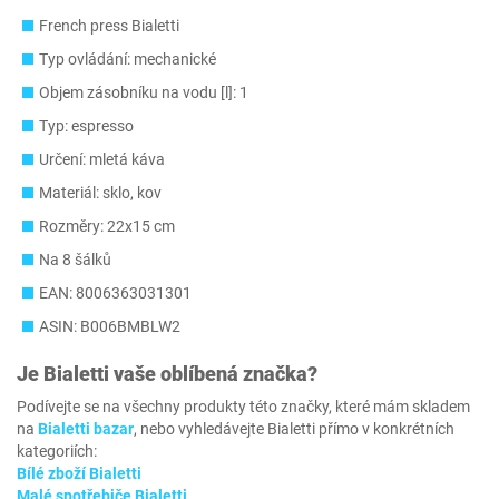
French press Bialetti
Typ ovládání: mechanické
Objem zásobníku na vodu [l]: 1
Typ: espresso
Určení: mletá káva
Materiál: sklo, kov
Rozměry: 22x15 cm
Na 8 šálků
EAN: 8006363031301
ASIN: B006BMBLW2
Je
Bialetti
vaše oblíbená značka?
Podívejte se na všechny produkty této značky, které mám skladem
na
Bialetti bazar
, nebo vyhledávejte Bialetti přímo v konkrétních
kategoriích:
Bílé zboží Bialetti
Malé spotřebiče Bialetti