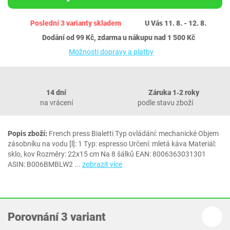
Poslední 3 varianty skladem
U Vás 11. 8. - 12. 8.
Dodání od 99 Kč, zdarma u nákupu nad 1 500 Kč
Možnosti dopravy a platby
14 dní
Záruka 1‐2 roky
na vrácení
podle stavu zboží
Popis zboží:
French press Bialetti Typ ovládání: mechanické Objem
zásobníku na vodu [l]: 1 Typ: espresso Určení: mletá káva Materiál:
sklo, kov Rozměry: 22x15 cm Na 8 šálků EAN: 8006363031301
ASIN: B006BMBLW2
...
zobrazit více
Porovnání 3 variant