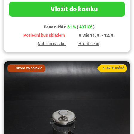
Vložit do košíku
Cena nižší o
61 %
(
437 Kč
)
Poslední kus skladem
U Vás 11. 8. - 12. 8.
Nabídni částku
Hlídat cenu
Skoro za polovic
o 47 % méně