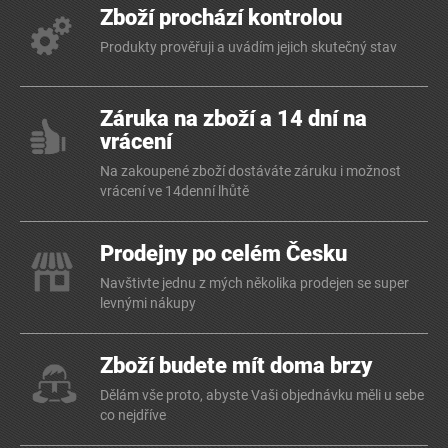
Zboží prochází kontrolou
Produkty prověřuji a uvádím jejich skutečný stav
Záruka na zboží a 14 dní na
vrácení
Na zakoupené zboží dostáváte záruku i možnost
vrácení ve 14denní lhůtě
Prodejny po celém Česku
Navštivte jednu z mých několika prodejen se super
levnými nákupy
Zboží budete mít doma brzy
Dělám vše proto, abyste Vaši objednávku měli u sebe
co nejdříve