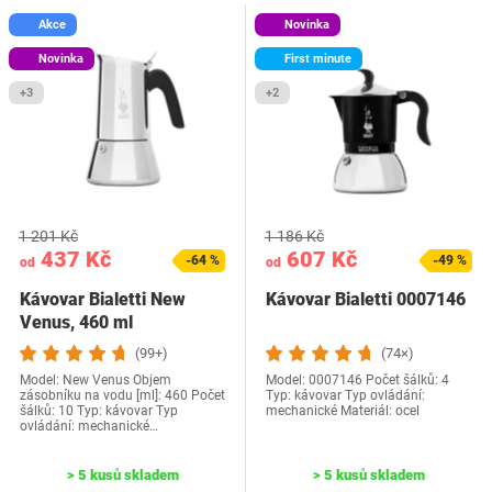
Akce
Novinka
Novinka
First minute
+3
+2
1 201 Kč
1 186 Kč
437 Kč
607 Kč
-64 %
-49 %
od
od
Kávovar Bialetti New
Kávovar Bialetti 0007146
Venus, 460 ml
(99+)
(74×)
Model: New Venus Objem
Model: ‎0007146 Počet šálků: 4
zásobníku na vodu [ml]: 460 Počet
Typ: kávovar Typ ovládání:
šálků: 10 Typ: kávovar Typ
mechanické Materiál: ocel
ovládání: mechanické…
> 5 kusů skladem
> 5 kusů skladem