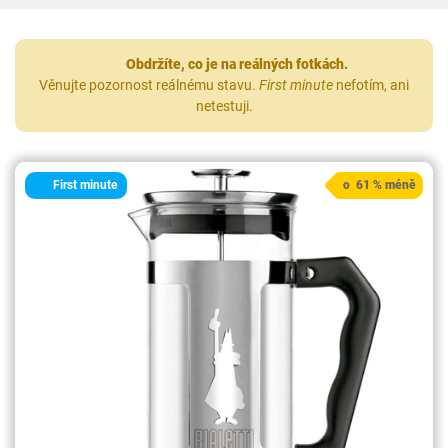
Obdržíte, co je na reálných fotkách.
Věnujte pozornost reálnému stavu.
First minute
nefotím, ani
netestuji.
First minute
o 61 % méně