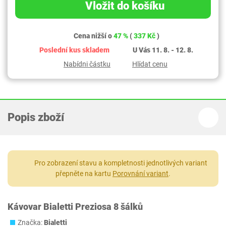
Vložit do košíku
Cena nižší o
47 %
(
337 Kč
)
Poslední kus skladem
U Vás 11. 8. - 12. 8.
Nabídni částku
Hlídat cenu
Popis zboží
Pro zobrazení stavu a kompletnosti jednotlivých variant
přepněte na kartu
Porovnání variant
.
Kávovar Bialetti Preziosa 8 šálků
Značka:
Bialetti