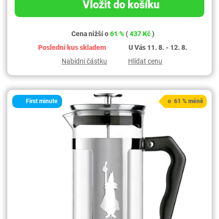
Vložit do košíku
Cena nižší o
61 %
(
437 Kč
)
Poslední kus skladem
U Vás 11. 8. - 12. 8.
Nabídni částku
Hlídat cenu
First minute
o 61 % méně