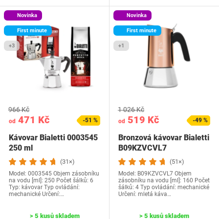
Novinka
Novinka
First minute
First minute
+3
+1
966 Kč
1 026 Kč
471 Kč
519 Kč
-51 %
-49 %
od
od
Kávovar Bialetti 0003545
Bronzová kávovar Bialetti
250 ml
B09KZVCVL7
(31×)
(51×)
Model: 0003545 Objem zásobníku
Model: B09KZVCVL7 Objem
na vodu [ml]: 250 Počet šálků: 6
zásobníku na vodu [ml]: 160 Počet
Typ: kávovar Typ ovládání:
šálků: 4 Typ ovládání: mechanické
mechanické Určení:…
Určení: mletá káva…
> 5 kusů skladem
> 5 kusů skladem