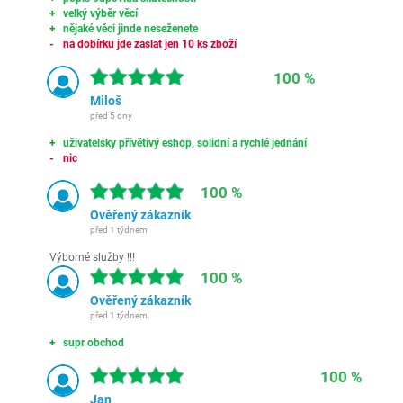
velký výběr věcí
nějaké věci jinde neseženete
na dobírku jde zaslat jen 10 ks zboží
100 %
Miloš
před 5 dny
uživatelsky přívětivý eshop, solidní a rychlé jednání
nic
100 %
Ověřený zákazník
před 1 týdnem
Výborné služby !!!
100 %
Ověřený zákazník
před 1 týdnem
supr obchod
100 %
Jan