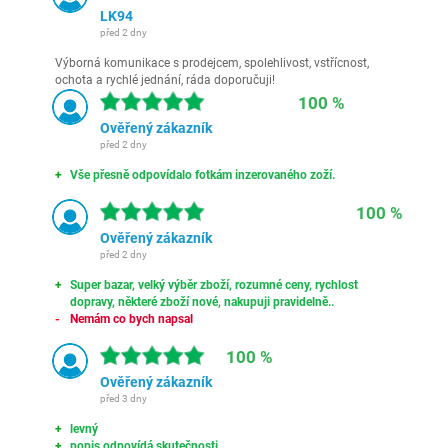
LK94
před 2 dny
Výborná komunikace s prodejcem, spolehlivost, vstřícnost,
ochota a rychlé jednání, ráda doporučuji!
100 %
Ověřený zákazník
před 2 dny
Vše přesně odpovídalo fotkám inzerovaného zoží.
100 %
Ověřený zákazník
před 2 dny
Super bazar, velký výběr zboží, rozumné ceny, rychlost
dopravy, některé zboží nové, nakupuji pravidelně..
Nemám co bych napsal
100 %
Ověřený zákazník
před 3 dny
levný
popis odpovídá skutečnosti