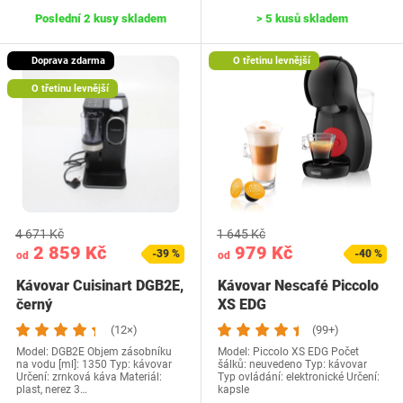
Poslední 2 kusy skladem
> 5 kusů skladem
Doprava zdarma
O třetinu levnější
O třetinu levnější
4 671 Kč
1 645 Kč
2 859 Kč
979 Kč
-39 %
-40 %
od
od
Kávovar Cuisinart DGB2E,
Kávovar Nescafé Piccolo
černý
XS EDG
(12×)
(99+)
Model: DGB2E Objem zásobníku
Model: Piccolo XS EDG Počet
na vodu [ml]: 1350 Typ: kávovar
šálků: neuvedeno Typ: kávovar
Určení: zrnková káva Materiál:
Typ ovládání: elektronické Určení:
plast, nerez 3…
kapsle