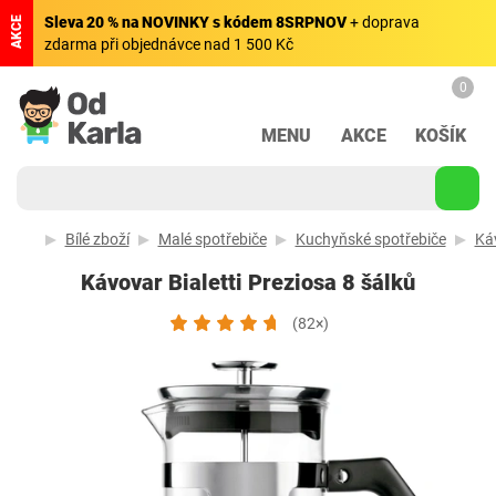
Sleva 20 % na NOVINKY s kódem 8SRPNOV
+ doprava
AKCE
zdarma při objednávce nad 1 500 Kč
0
MENU
AKCE
KOŠÍK
Bílé zboží
Malé spotřebiče
Kuchyňské spotřebiče
Káv
Kávovar Bialetti Preziosa 8 šálků
(82×)