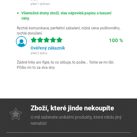
před 1 týdnem
Všemožné druhy zboží, stav odpovídá popisu a luxusní
ceny.
Rychlá komunikace, perfektní zabalení, nízká cena poštovného,
rychlé doručení.
100 %
Ověřený zákazník
před 2 týdny
Žádné triky ani fígle, to co slibuje, to pošle... Tohle se mi líbí.
Přišlo mi to za dva dny.
Zboží, které jinde nekoupíte
U mě seženete unikátní produkty, které nikdo jiný
nenabízí