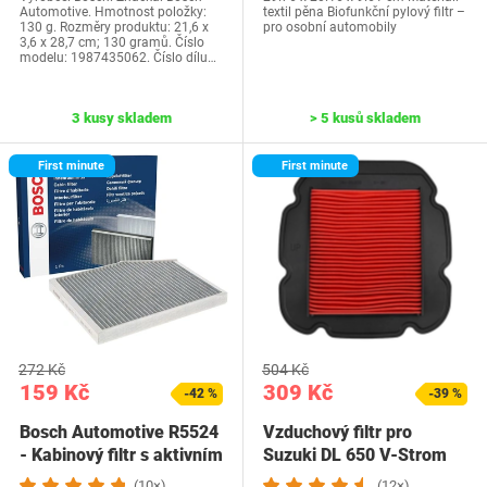
Automotive. Hmotnost položky:
textil pěna Biofunkční pylový filtr –
130 g. Rozměry produktu: 21,6 x
pro osobní automobily
3,6 x 28,7 cm; 130 gramů. Číslo
modelu: 1987435062. Číslo dílu…
3 kusy skladem
> 5 kusů skladem
First minute
First minute
272 Kč
504 Kč
159 Kč
309 Kč
-42 %
-39 %
Bosch Automotive R5524
Vzduchový filtr pro
- Kabinový filtr s aktivním
Suzuki DL 650 V-Strom
uhlím
2004-2020 / DL…
(10×)
(12×)