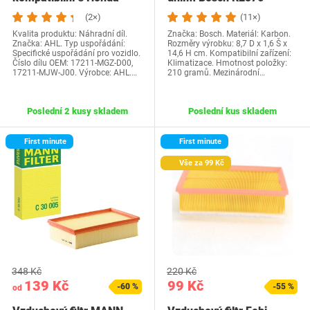
CB500F CB500X…
filtruje…
(2×)
(11×)
Kvalita produktu: Náhradní díl.
Značka: Bosch. Materiál: Karbon.
Značka: AHL. Typ uspořádání:
Rozměry výrobku: 8,7 D x 1,6 Š x
Specifické uspořádání pro vozidlo.
14,6 H cm. Kompatibilní zařízení:
Číslo dílu OEM: 17211-MGZ-D00,
Klimatizace. Hmotnost položky:
17211-MJW-J00. Výrobce: AHL.…
210 gramů. Mezinárodní…
Poslední 2 kusy skladem
Poslední kus skladem
First minute
First minute
Vše za 99 Kč
348 Kč
220 Kč
139 Kč
99 Kč
-60 %
-55 %
od