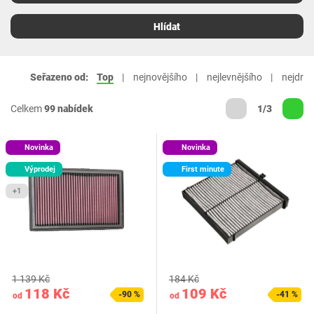
Hlídat
Seřazeno od:
Top
nejnovějšího
nejlevnějšího
nejdraž
Celkem
99 nabídek
1/3
Novinka
Novinka
Výprodej
First minute
+1
1 139 Kč
184 Kč
118 Kč
109 Kč
-90 %
-41 %
od
od