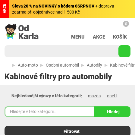
Sleva 20 % na NOVINKY s kódem 8SRPNOV
+ doprava
AKCE
zdarma při objednávce nad 1 500 Kč
0
MENU
AKCE
KOŠÍK
Auto-moto
Osobní automobil
Autodíly
Kabinové filt
Kabinové filtry pro automobily
Nejhledanější výrazy v této kategorii:
mazda
opel l
Hledej
Filtrovat