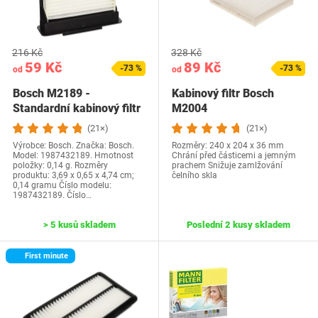
216 Kč
328 Kč
59 Kč
89 Kč
-73 %
-73 %
od
od
Bosch M2189 -
Kabinový filtr Bosch
Standardní kabinový filtr
M2004
(21×)
(21×)
Výrobce: Bosch. Značka: Bosch.
Rozměry: 240 x 204 x 36 mm
Model: 1987432189. Hmotnost
Chrání před částicemi a jemným
položky: 0,14 g. Rozměry
prachem Snižuje zamlžování
produktu: 3,69 x 0,65 x 4,74 cm;
čelního skla
0,14 gramu Číslo modelu:
1987432189. Číslo…
> 5 kusů skladem
Poslední 2 kusy skladem
First minute