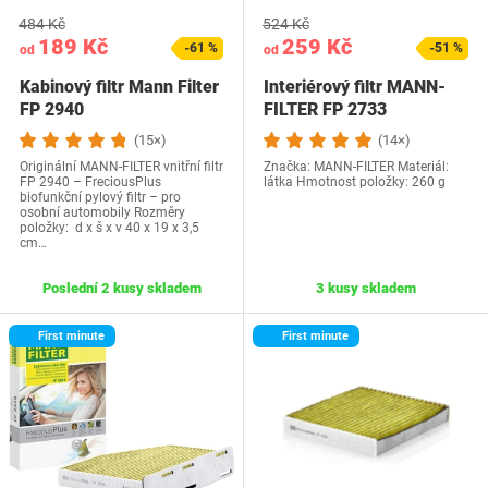
484 Kč
524 Kč
189 Kč
259 Kč
-61 %
-51 %
od
od
Kabinový filtr Mann Filter
Interiérový filtr MANN-
FP 2940
FILTER FP 2733
(15×)
(14×)
Originální MANN-FILTER vnitřní filtr
Značka: MANN-FILTER Materiál:
FP 2940 – FreciousPlus
látka Hmotnost položky: ‎260 g
biofunkční pylový filtr – pro
osobní automobily Rozměry
položky: d x š x v 40 x 19 x 3,5
cm…
Poslední 2 kusy skladem
3 kusy skladem
First minute
First minute