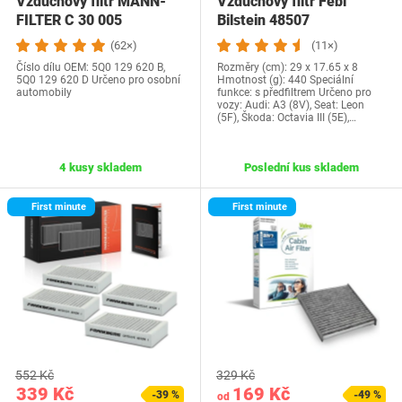
Vzduchový filtr MANN-
Vzduchový filtr Febi
FILTER C 30 005
Bilstein 48507
(62×)
(11×)
Číslo dílu OEM: ‎5Q0 129 620 B,
Rozměry (cm): 29 x 17.65 x 8
5Q0 129 620 D Určeno pro osobní
Hmotnost (g): 440 Speciální
automobily
funkce: s předfiltrem Určeno pro
vozy: Audi: A3 (8V), Seat: Leon
(5F), Škoda: Octavia III (5E),…
4 kusy skladem
Poslední kus skladem
First minute
First minute
552 Kč
329 Kč
339 Kč
169 Kč
-39 %
-49 %
od