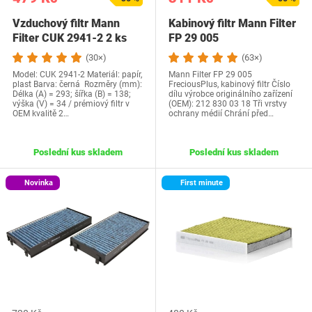
Vzduchový filtr Mann
Kabinový filtr Mann Filter
Filter CUK 2941-2 2 ks
FP 29 005
(30×)
(63×)
Model: CUK 2941-2 Materiál: papír,
Mann Filter FP 29 005
plast Barva: černá Rozměry (mm):
FreciousPlus, kabinový filtr Číslo
Délka (A) = 293; šířka (B) = 138;
dílu výrobce originálního zařízení
výška (V) = 34 / prémiový filtr v
(OEM): ‎212 830 03 18 Tři vrstvy
OEM kvalitě 2…
ochrany médií Chrání před…
Poslední kus skladem
Poslední kus skladem
Novinka
First minute