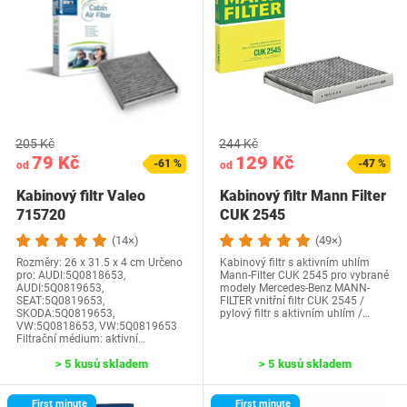
205 Kč
244 Kč
79 Kč
129 Kč
-61 %
-47 %
od
od
Kabinový filtr Valeo
Kabinový filtr Mann Filter
715720
CUK 2545
(14×)
(49×)
Rozměry: 26 x 31.5 x 4 cm Určeno
Kabinový filtr s aktivním uhlím
pro: AUDI:5Q0818653,
Mann-Filter CUK 2545 pro vybrané
AUDI:5Q0819653,
modely Mercedes-Benz MANN-
SEAT:5Q0819653,
FILTER vnitřní filtr CUK 2545 /
SKODA:5Q0819653,
pylový filtr s aktivním uhlím /…
VW:5Q0818653, VW:5Q0819653
Filtrační médium: aktivní…
> 5 kusů skladem
> 5 kusů skladem
First minute
First minute