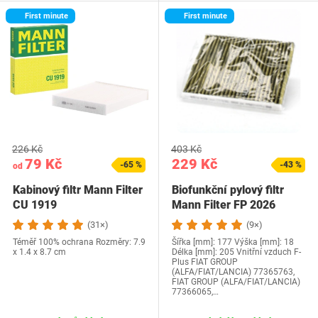
First minute
First minute
226 Kč
403 Kč
79 Kč
229 Kč
-65 %
-43 %
od
Kabinový filtr Mann Filter
Biofunkční pylový filtr
CU 1919
Mann Filter FP 2026
(31×)
(9×)
Téměř 100% ochrana Rozměry: 7.9
Šířka [mm]: 177 Výška [mm]: 18
x 1.4 x 8.7 cm
Délka [mm]: 205 Vnitřní vzduch F-
Plus FIAT GROUP
(ALFA/FIAT/LANCIA) 77365763,
FIAT GROUP (ALFA/FIAT/LANCIA)
77366065,…