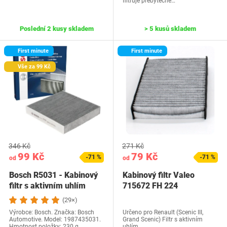
filtruje přebytečné…
Poslední 2 kusy skladem
> 5 kusů skladem
First minute
First minute
Vše za 99 Kč
346 Kč
271 Kč
99 Kč
79 Kč
-71 %
-71 %
od
od
Bosch R5031 - Kabinový
Kabinový filtr Valeo
filtr s aktivním uhlím
715672 FH 224
(29×)
Výrobce: Bosch. Značka: Bosch
Určeno pro Renault (Scenic III,
Automotive. Model: 1987435031.
Grand Scenic) Filtr s aktivním
Hmotnost položky: 230 g.
uhlím