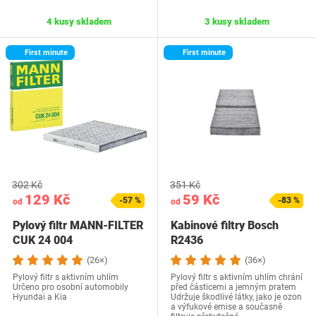
4 kusy skladem
3 kusy skladem
First minute
First minute
302 Kč
351 Kč
129 Kč
59 Kč
-57 %
-83 %
od
od
Pylový filtr MANN-FILTER
Kabinové filtry Bosch
CUK 24 004
R2436
(26×)
(36×)
Pylový filtr s aktivním uhlím
Pylový filtr s aktivním uhlím chrání
Určeno pro osobní automobily
před částicemi a jemným pratem
Hyundai a Kia
Udržuje škodlivé látky, jako je ozon
a výfukové emise a současně