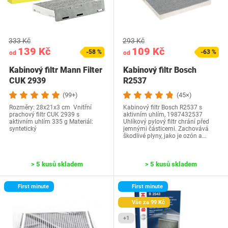
333 Kč
293 Kč
139 Kč
109 Kč
-58 %
-63 %
od
od
Kabinový filtr Mann Filter
Kabinový filtr Bosch
CUK 2939
R2537
(99+)
(45×)
Rozměry: 28x21x3 cm Vnitřní
Kabinový filtr Bosch R2537 s
prachový filtr CUK 2939 s
aktivním uhlím, 1987432537
aktivním uhlím ‎335 g Materiál:
Uhlíkový pylový filtr chrání před
syntetický
jemnými částicemi. Zachovává
škodlivé plyny, jako je ozón a…
> 5 kusů skladem
> 5 kusů skladem
First minute
First minute
Vše za 99 Kč
+1