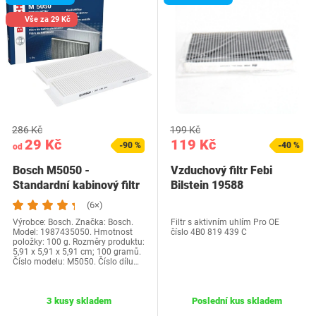
Vše za 29 Kč
286 Kč
199 Kč
29 Kč
119 Kč
-90 %
-40 %
od
Bosch M5050 -
Vzduchový filtr Febi
Standardní kabinový filtr
Bilstein 19588
(6×)
Výrobce: Bosch. Značka: Bosch.
Filtr s aktivním uhlím Pro OE
Model: 1987435050. Hmotnost
číslo 4B0 819 439 C
položky: 100 g. Rozměry produktu:
5,91 x 5,91 x 5,91 cm; 100 gramů.
Číslo modelu: M5050. Číslo dílu…
3 kusy skladem
Poslední kus skladem