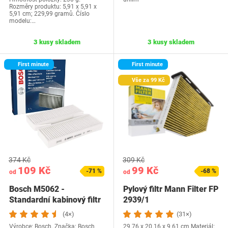
Rozměry produktu: 5,91 x 5,91 x
5,91 cm; 229,99 gramů. Číslo
modelu:…
3 kusy skladem
3 kusy skladem
First minute
First minute
Vše za 99 Kč
374 Kč
309 Kč
109 Kč
99 Kč
-71 %
-68 %
od
od
Bosch M5062 -
Pylový filtr Mann Filter FP
Standardní kabinový filtr
2939/1
(4×)
(31×)
Výrobce: Bosch. Značka: Bosch
29.76 x 20.16 x 9.61 cm Materiál: