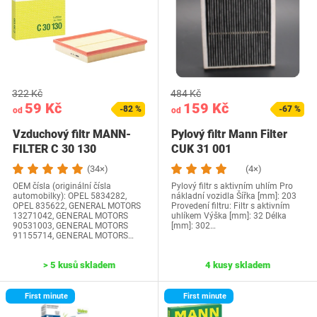
322 Kč
484 Kč
59 Kč
159 Kč
-82 %
-67 %
od
od
Vzduchový filtr MANN-
Pylový filtr Mann Filter
FILTER C 30 130
CUK 31 001
(34×)
(4×)
OEM čísla (originální čísla
Pylový filtr s aktivním uhlím Pro
automobilky): OPEL 5834282,
nákladní vozidla Šířka [mm]: 203
OPEL 835622, GENERAL MOTORS
Provedení filtru: Filtr s aktivním
13271042, GENERAL MOTORS
uhlíkem Výška [mm]: 32 Délka
90531003, GENERAL MOTORS
[mm]: 302…
91155714, GENERAL MOTORS…
> 5 kusů skladem
4 kusy skladem
First minute
First minute