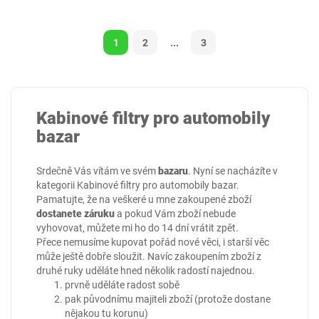
1
2
...
3
Kabinové filtry pro automobily
bazar
Srdečně Vás vítám ve svém
bazaru
. Nyní se nacházíte v
kategorii
Kabinové filtry pro automobily bazar
.
Pamatujte, že na veškeré u mne zakoupené zboží
dostanete záruku
a pokud Vám zboží nebude
vyhovovat, můžete mi ho do 14 dní vrátit zpět.
Přece nemusíme kupovat pořád nové věci, i starší věc
může ještě dobře sloužit. Navíc zakoupením zboží z
druhé ruky uděláte hned několik radostí najednou.
prvně uděláte radost sobě
pak původnímu majiteli zboží (protože dostane
nějakou tu korunu)