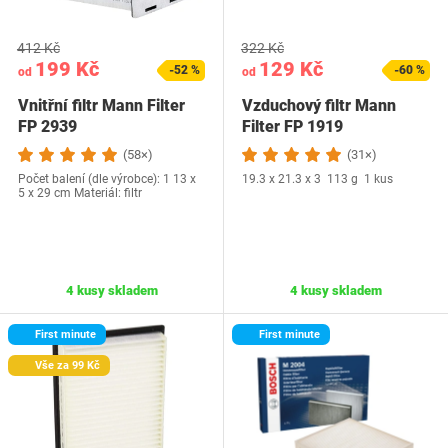
412 Kč
322 Kč
199 Kč
129 Kč
-52 %
-60 %
od
od
Vnitřní filtr Mann Filter
Vzduchový filtr Mann
FP 2939
Filter FP 1919
(58×)
(31×)
Počet balení (dle výrobce): 1 13 x
19.3 x 21.3 x 3 113 g 1 kus
5 x 29 cm Materiál: filtr
4 kusy skladem
4 kusy skladem
First minute
First minute
Vše za 99 Kč