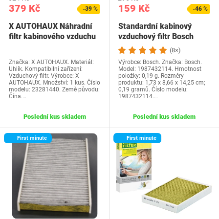
379 Kč
159 Kč
-39 %
-46 %
X AUTOHAUX Náhradní
Standardní kabinový
filtr kabinového vzduchu
vzduchový filtr Bosch
do auta…
M2114 - filtruje…
(8×)
Značka: X AUTOHAUX. Materiál:
Výrobce: Bosch. Značka: Bosch.
Uhlík. Kompatibilní zařízení:
Model: 1987432114. Hmotnost
Vzduchový filtr. Výrobce: X
položky: 0,19 g. Rozměry
AUTOHAUX. Množství: 1 kus. Číslo
produktu: 1,73 x 8,66 x 14,25 cm;
modelu: 23281440. Země původu:
0,19 gramů. Číslo modelu:
Čína.…
1987432114.…
Poslední kus skladem
Poslední kus skladem
First minute
First minute