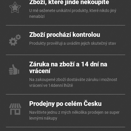
Zboží, které jinde nekoupíte
U mě seženete unikátní produkty, které nikdo jiný
nenabízí
Zboží prochází kontrolou
Produkty prověřuji a uvádím jejich skutečný stav
Záruka na zboží a 14 dní na
vrácení
Na zakoupené zboží dostáváte záruku i možnost
vrácení ve 14denní lhůtě
Prodejny po celém Česku
Navštivte jednu z mých několika prodejen se super
levnými nákupy