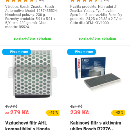
Výrobce: Bosch. Značka: Bosch
Kvalita produktu: Náhradní díl.
Automotive. Model: 1987435524.
Značka: Yerbay. Typ fitování:
Hmotnost položky: 230 g.
Speciální fit pro vozidlo. Rozměry
Rozměry produktu: 5,91 x 5,91 x
produktu: 24,2D x 23,3Š x 2,2V cm.
5,91 cm; 230 gramů. Číslo
Číslo dílu OEM: KLV1000,…
modelu: R5524.…
Poslední kus skladem
Poslední kus skladem
First minute
First minute
490 Kč
421 Kč
279 Kč
239 Kč
-43 %
-43 %
od
Vzduchový filtr AHL
Kabinový filtr s aktivním
kompatibilní s Honda
uhlím Bosch R2376 -