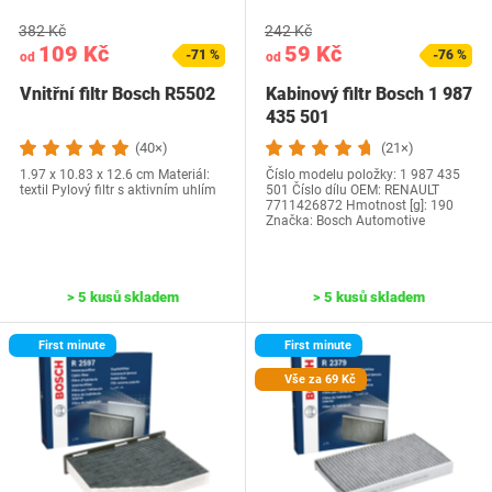
382 Kč
242 Kč
109 Kč
59 Kč
-71 %
-76 %
od
od
Vnitřní filtr Bosch R5502
Kabinový filtr Bosch 1 987
435 501
(40×)
(21×)
1.97 x 10.83 x 12.6 cm Materiál:
Číslo modelu položky: 1 987 435
textil Pylový filtr s aktivním uhlím
501 Číslo dílu OEM: ‎RENAULT
7711426872 Hmotnost [g]: 190
Značka: Bosch Automotive
> 5 kusů skladem
> 5 kusů skladem
First minute
First minute
Vše za 69 Kč