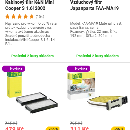
Kabinový filtr K&N Mini
Vzduchový filtr
Cooper S 1.6l 2002
Japanparts FAA-MA19
(15×)
Navrženo pro výkon: O 50 % větší
Model: FAA-MA19 Materiál: plast,
průtok vzduchu generuje vyšší
papír Barva: černá
výkon a zvýšenou akceleraci
Rozměry: Výška: 22 mm, Šířka:
Snadné použití: Jednoduchá
192 mm, Šířka 2: 204 mm
instalace MINI Cooper S 1.6L L4
F/I…
Poslední 2 kusy skladem
Poslední 2 kusy skladem
Novinka
Novinka
745 Kč
705 Kč
479 Kč
311 Kč
-36 %
-56 %