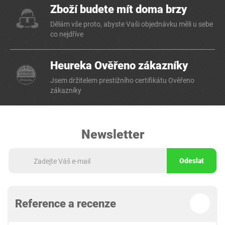
Zboží budete mít doma brzy
Dělám vše proto, abyste Vaši objednávku měli u sebe
co nejdříve
Heureka Ověřeno zákazníky
Jsem držitelem prestižního certifikátu Ověřeno
zákazníky
Newsletter
Odeslat
Reference a recenze