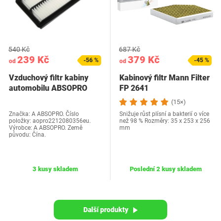
540 Kč
687 Kč
239 Kč
379 Kč
-56 %
-45 %
od
od
Vzduchový filtr kabiny
Kabinový filtr Mann Filter
automobilu ABSOPRO
FP 2641
17220-5J6-A10…
(15×)
Značka: A ABSOPRO. Číslo
Snižuje růst plísní a bakterií o více
položky: aopro2212080356eu.
než 98 % Rozměry: 35 x 253 x 256
Výrobce: A ABSOPRO. Země
mm
původu: Čína.
3 kusy skladem
Poslední 2 kusy skladem
Další produkty