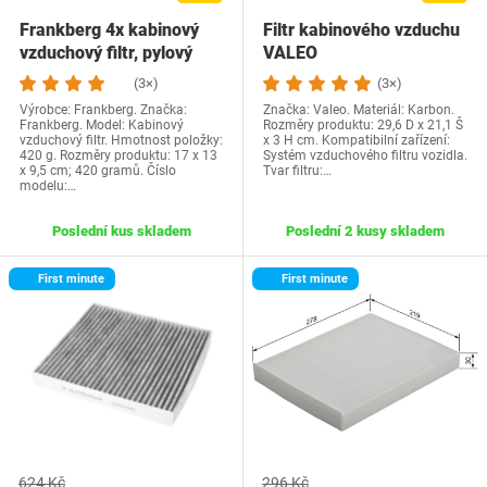
Frankberg 4x kabinový
Filtr kabinového vzduchu
vzduchový filtr, pylový
VALEO
filtr s…
(3×)
(3×)
Výrobce: Frankberg. Značka:
Značka: Valeo. Materiál: Karbon.
Frankberg. Model: Kabinový
Rozměry produktu: 29,6 D x 21,1 Š
vzduchový filtr. Hmotnost položky:
x 3 H cm. Kompatibilní zařízení:
420 g. Rozměry produktu: 17 x 13
Systém vzduchového filtru vozidla.
x 9,5 cm; 420 gramů. Číslo
Tvar filtru:…
modelu:…
Poslední kus skladem
Poslední 2 kusy skladem
First minute
First minute
624 Kč
296 Kč