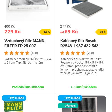
400 Kč
277 Kč
229 Kč
69 Kč
-43 %
-75 %
od
Vzduchový filtr MANN-
Kabinový filtr Bosch
FILTER FP 25 007
R2543 1 987 432 543
(18×)
(72×)
Rozměry produktu D×Š×V: 26.5 x 4
Kabinový filtr s aktivním uhlím
x 21 cm Typ: filtr do interiéru
Rozměry výrobku: 5,9 x 5,9 x 5,9
cm Chrání před částicemi a
jemným prachem, zadržuje látky
znečišťující ovzduší jako je…
Poslední kus skladem
> 5 kusů skladem
First minute
First minute
Výprodej