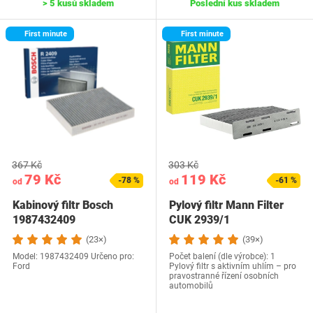
> 5 kusů skladem
Poslední kus skladem
First minute
First minute
367 Kč
303 Kč
79 Kč
119 Kč
-78 %
-61 %
od
od
Kabinový filtr Bosch
Pylový filtr Mann Filter
1987432409
CUK 2939/1
(23×)
(39×)
Model: 1987432409 Určeno pro:
Počet balení (dle výrobce): 1
Ford
Pylový filtr s aktivním uhlím – pro
pravostranné řízení osobních
automobilů