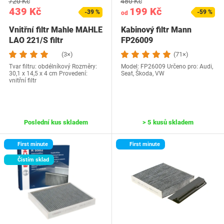
720 Kč
480 Kč
439 Kč
199 Kč
-39 %
-59 %
od
Vnitřní filtr Mahle MAHLE
Kabinový filtr Mann
LAO 221/S filtr
FP26009
(3×)
(71×)
Tvar filtru: obdélníkový Rozměry:
Model: FP26009 Určeno pro: Audi,
30,1 x 14,5 x 4 cm Provedení:
Seat, Škoda, VW
vnitřní filtr
Poslední kus skladem
> 5 kusů skladem
First minute
First minute
Čistím sklad