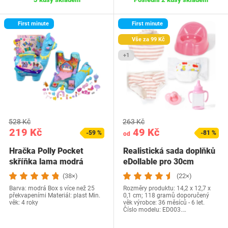
First minute
First minute
Vše za 99 Kč
+1
528 Kč
263 Kč
219 Kč
49 Kč
-59 %
-81 %
od
Hračka Polly Pocket
Realistická sada doplňků
skříňka lama modrá
eDollable pro 30cm
panenky…
(38×)
(22×)
Barva: modrá Box s více než 25
Rozměry produktu: 14,2 x 12,7 x
překvapeními Materiál: plast Min.
0,1 cm; 118 gramů doporučený
věk: 4 roky
věk výrobce: 36 měsíců - 6 let.
Číslo modelu: ED003.…