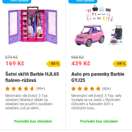
First minute
First minute
379 Kč
960 Kč
169 Kč
439 Kč
-55 %
-54 %
Šatní skříň Barbie HJL65
Auto pro panenky Barbie
fialovo-růžová
GYJ25
(99+)
(60×)
Minimální věk [roky]: 3 Typ:
Minimální věk [roky]: 3 Typ: sety
oblečení Skládací věšák na
Vydejte se na cestu v třpytivém
oblečení lze použít k zavěšení
růžovém a fialovém SUV s
oblečení, což je velmi…
otočnými koly,…
Poslední kus skladem
Poslední kus skladem