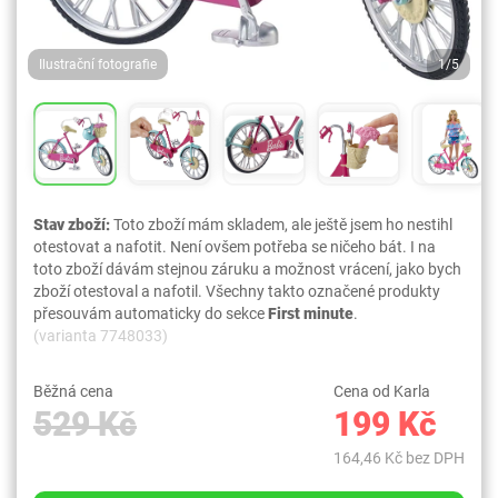
Ilustrační fotografie
1/5
Stav zboží:
Toto zboží mám skladem, ale ještě jsem ho nestihl
otestovat a nafotit. Není ovšem potřeba se ničeho bát. I na
toto zboží dávám stejnou záruku a možnost vrácení, jako bych
zboží otestoval a nafotil. Všechny takto označené produkty
přesouvám automaticky do sekce
First minute
.
(varianta 7748033)
Běžná cena
Cena od Karla
529 Kč
199 Kč
164,46 Kč bez DPH