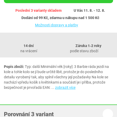
Poslední 3 varianty skladem
U Vás 11. 8. - 12. 8.
Dodání od 99 Kč, zdarma u nákupu nad 1 500 Kč
Možnosti dopravy a platby
14 dní
Záruka 1‐2 roky
na vrácení
podle stavu zboží
Popis zboží:
Typ: další Minimální věk [roky]: 3 Barbie ráda jezdí na
kole a tohle kolo se jí bude určitě líbit, protože je do posledního
detailu vyrobený tak, aby splnil všechny její požadavky Na kole se
nachází vpředu košík s květinkami a součástí je i přilba, protože
bezpečnost je prvořadá EAN:
...
zobrazit více
Porovnání 3 variant