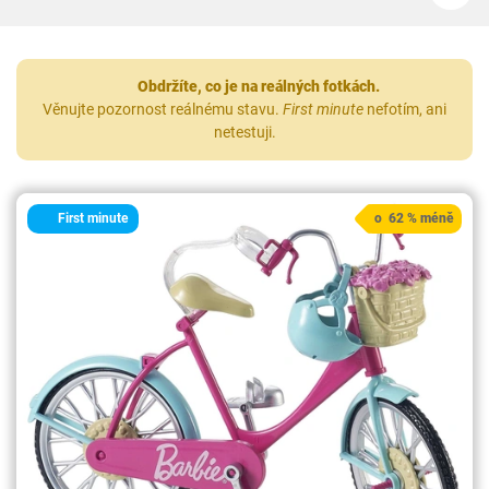
Obdržíte, co je na reálných fotkách.
Věnujte pozornost reálnému stavu.
First minute
nefotím, ani
netestuji.
First minute
o 62 % méně