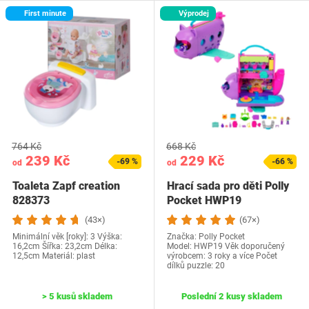
First minute
Výprodej
764 Kč
668 Kč
239 Kč
229 Kč
-69 %
-66 %
od
od
Toaleta Zapf creation
Hrací sada pro děti Polly
828373
Pocket HWP19
(43×)
(67×)
Minimální věk [roky]: 3 Výška:
Značka: Polly Pocket
16,2cm Šířka: 23,2cm Délka:
Model: HWP19 Věk doporučený
12,5cm Materiál: plast
výrobcem‎: 3 roky a více Počet
dílků puzzle‎: 20
> 5 kusů skladem
Poslední 2 kusy skladem