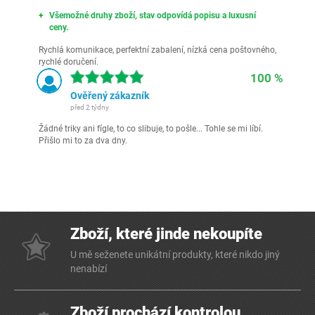
Všemožné druhy zboží, stav odpovídá popisu a luxusní
ceny.
Rychlá komunikace, perfektní zabalení, nízká cena poštovného,
rychlé doručení.
100 %
Ověřený zákazník
před 2 týdny
Žádné triky ani fígle, to co slibuje, to pošle... Tohle se mi líbí.
Přišlo mi to za dva dny.
Zboží, které jinde nekoupíte
U mě seženete unikátní produkty, které nikdo jiný
nenabízí
Zboží prochází kontrolou