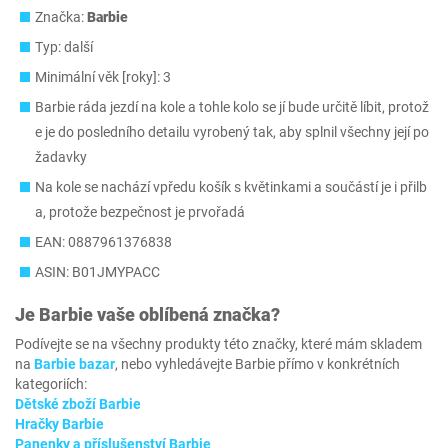
Značka:
Barbie
Typ: další
Minimální věk [roky]: 3
Barbie ráda jezdí na kole a tohle kolo se jí bude určitě líbit, protož
e je do posledního detailu vyrobený tak, aby splnil všechny její po
žadavky
Na kole se nachází vpředu košík s květinkami a součástí je i přilb
a, protože bezpečnost je prvořadá
EAN: 0887961376838
ASIN: B01JMYPACC
Je
Barbie
vaše oblíbená značka?
Podívejte se na všechny produkty této značky, které mám skladem
na
Barbie bazar
, nebo vyhledávejte Barbie přímo v konkrétních
kategoriích:
Dětské zboží Barbie
Hračky Barbie
Panenky a příslušenství Barbie