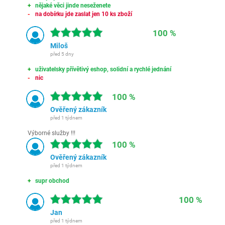
nějaké věci jinde neseženete
na dobírku jde zaslat jen 10 ks zboží
100 %
Miloš
před 5 dny
uživatelsky přívětivý eshop, solidní a rychlé jednání
nic
100 %
Ověřený zákazník
před 1 týdnem
Výborné služby !!!
100 %
Ověřený zákazník
před 1 týdnem
supr obchod
100 %
Jan
před 1 týdnem