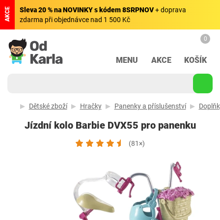
Sleva 20 % na NOVINKY s kódem 8SRPNOV
+ doprava
AKCE
zdarma při objednávce nad 1 500 Kč
0
MENU
AKCE
KOŠÍK
Dětské zboží
Hračky
Panenky a příslušenství
Doplňk
Jízdní kolo Barbie DVX55 pro panenku
(81×)