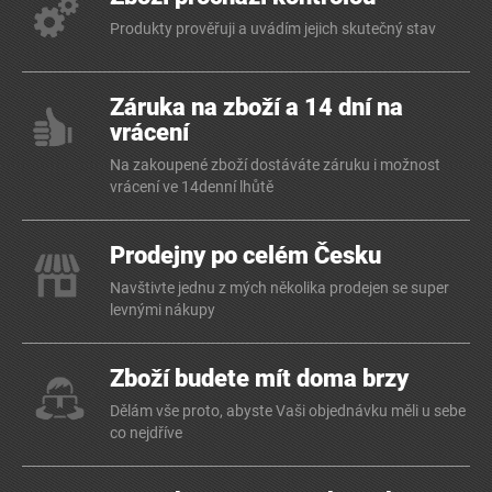
Produkty prověřuji a uvádím jejich skutečný stav
Záruka na zboží a 14 dní na
vrácení
Na zakoupené zboží dostáváte záruku i možnost
vrácení ve 14denní lhůtě
Prodejny po celém Česku
Navštivte jednu z mých několika prodejen se super
levnými nákupy
Zboží budete mít doma brzy
Dělám vše proto, abyste Vaši objednávku měli u sebe
co nejdříve