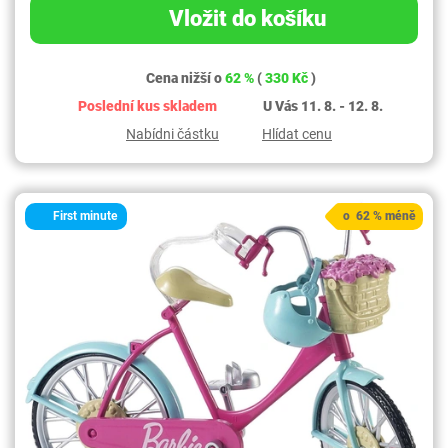
Vložit do košíku
Cena nižší o
62 %
(
330 Kč
)
Poslední kus skladem
U Vás 11. 8. - 12. 8.
Nabídni částku
Hlídat cenu
First minute
o 62 % méně