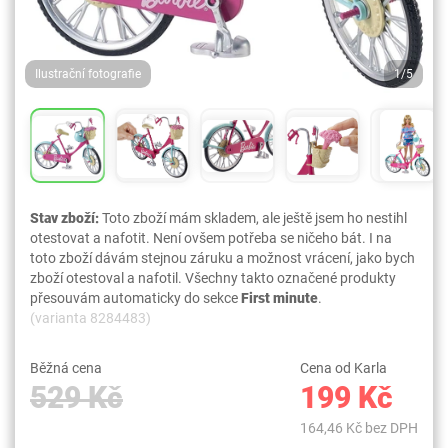
Ilustrační fotografie
1/5
Stav zboží:
Toto zboží mám skladem, ale ještě jsem ho nestihl
otestovat a nafotit. Není ovšem potřeba se ničeho bát. I na
toto zboží dávám stejnou záruku a možnost vrácení, jako bych
zboží otestoval a nafotil. Všechny takto označené produkty
přesouvám automaticky do sekce
First minute
.
(varianta 8284483)
Běžná cena
Cena od Karla
529 Kč
199 Kč
164,46 Kč bez DPH