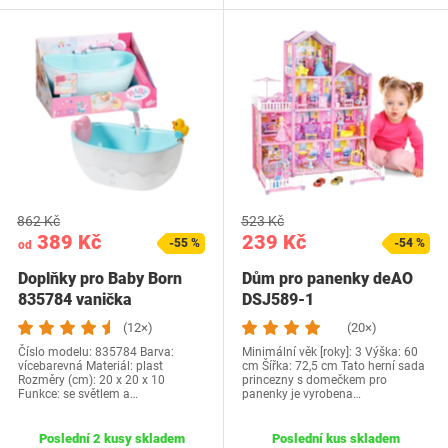
862 Kč
523 Kč
389 Kč
239 Kč
-55 %
-54 %
od
Doplňky pro Baby Born
Dům pro panenky deAO
835784 vanička
DSJ589-1
(12×)
(20×)
Číslo modelu: ‎835784 Barva:
Minimální věk [roky]: 3 Výška: 60
vícebarevná Materiál: plast
cm Šířka: 72,5 cm Tato herní sada
Rozměry (cm): ‎20 x 20 x 10
princezny s domečkem pro
Funkce: se světlem a…
panenky je vyrobena…
Poslední 2 kusy skladem
Poslední kus skladem