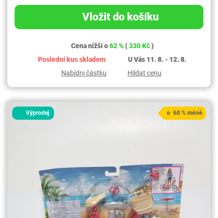
Vložit do košíku
Cena nižší o
62 %
(
330 Kč
)
Poslední kus skladem
U Vás 11. 8. - 12. 8.
Nabídni částku
Hlídat cenu
Výprodej
o 60 % méně