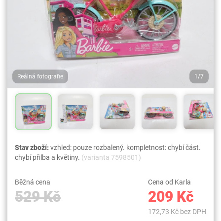
Reálná fotografie
1/7
Stav zboží:
vzhled: pouze rozbalený. kompletnost: chybí část.
chybí přilba a květiny.
(varianta 7598501)
Běžná cena
Cena od Karla
529 Kč
209 Kč
172,73 Kč bez DPH