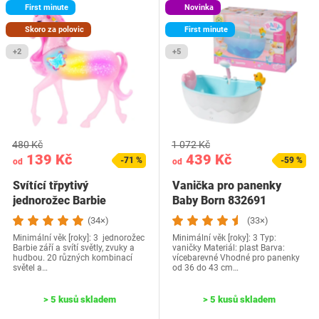
First minute
Novinka
Skoro za polovic
First minute
+2
+5
480 Kč
1 072 Kč
139 Kč
439 Kč
-71 %
-59 %
od
od
Svítící třpytivý
Vanička pro panenky
jednorožec Barbie
Baby Born 832691
(34×)
(33×)
Minimální věk [roky]: 3 jednorožec
Minimální věk [roky]: 3 Typ:
Barbie září a svítí světly, zvuky a
vaničky Materiál: plast Barva:
hudbou. 20 různých kombinací
vícebarevné Vhodné pro panenky
světel a…
od 36 do 43 cm…
> 5 kusů skladem
> 5 kusů skladem