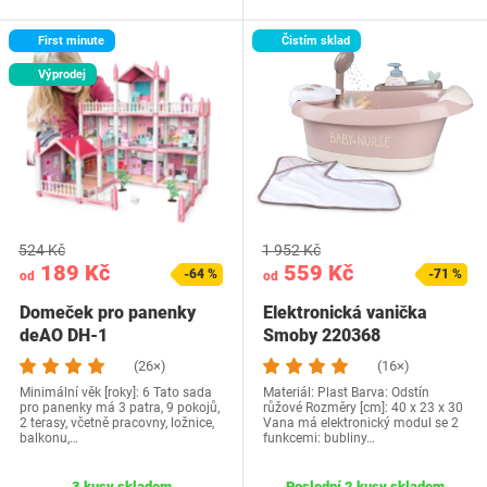
First minute
Čistím sklad
Výprodej
524 Kč
1 952 Kč
189 Kč
559 Kč
-64 %
-71 %
od
od
Domeček pro panenky
Elektronická vanička
deAO DH-1
Smoby 220368
(26×)
(16×)
Minimální věk [roky]: 6 Tato sada
Materiál: Plast Barva: Odstín
pro panenky má 3 patra, 9 pokojů,
růžové Rozměry [cm]: 40 x 23 x 30
2 terasy, včetně pracovny, ložnice,
Vana má elektronický modul se 2
balkonu,…
funkcemi: bubliny…
3 kusy skladem
Poslední 2 kusy skladem