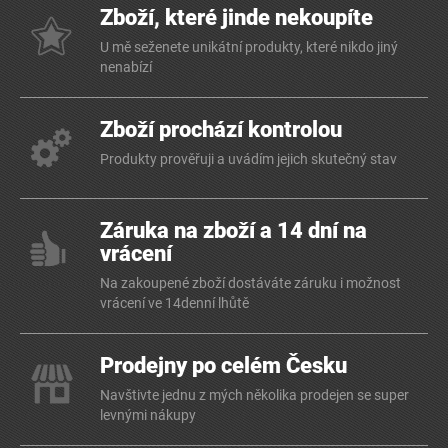
Zboží, které jinde nekoupíte
U mě seženete unikátní produkty, které nikdo jiný
nenabízí
Zboží prochází kontrolou
Produkty prověřuji a uvádím jejich skutečný stav
Záruka na zboží a 14 dní na
vrácení
Na zakoupené zboží dostáváte záruku i možnost
vrácení ve 14denní lhůtě
Prodejny po celém Česku
Navštivte jednu z mých několika prodejen se super
levnými nákupy