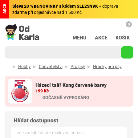
Sleva 20 % na NOVINKY s kódem SLE25NVK
+ doprava
AKCE
zdarma při objednávce nad 1 500 Kč
0
MENU
AKCE
KOŠÍK
Hobby
Chovatelství
Pro psy
Hračky pro psy
Házecí talíř Kong červené barvy
199 Kč