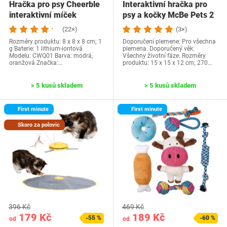
Hračka pro psy Cheerble
Interaktivní hračka pro
interaktivní míček
psy a kočky McBe Pets 2
v 1 –…
(22×)
(3×)
Rozměry produktu: 8 x 8 x 8 cm; 1
Doporučení plemene: Pro všechna
g Baterie: 1 lithium-iontová
plemena. Doporučený věk:
Modelu: CWQ01 Barva: modrá,
Všechny životní fáze. Rozměry
oranžová Značka:…
produktu: 15 x 15 x 12 cm; 270…
> 5 kusů skladem
> 5 kusů skladem
First minute
First minute
Skoro za polovic
396 Kč
469 Kč
179 Kč
189 Kč
-55 %
-60 %
od
od