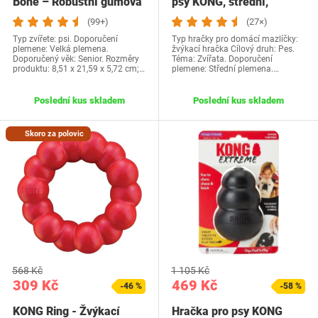
Bone – Robustní gumová
psy KONG, střední,
kost pro silné…
fialová od KONG
(99+)
(27×)
Typ zvířete: psi. Doporučení
Typ hračky pro domácí mazlíčky:
plemene: Velká plemena.
žvýkací hračka Cílový druh: Pes.
Doporučený věk: Senior. Rozměry
Téma: Zvířata. Doporučení
produktu: 8,51 x 21,59 x 5,72 cm;…
plemene: Střední plemena.…
Poslední kus skladem
Poslední kus skladem
Skoro za polovic
568 Kč
1 105 Kč
309 Kč
469 Kč
-46 %
-58 %
KONG Ring - Žvýkací
Hračka pro psy KONG