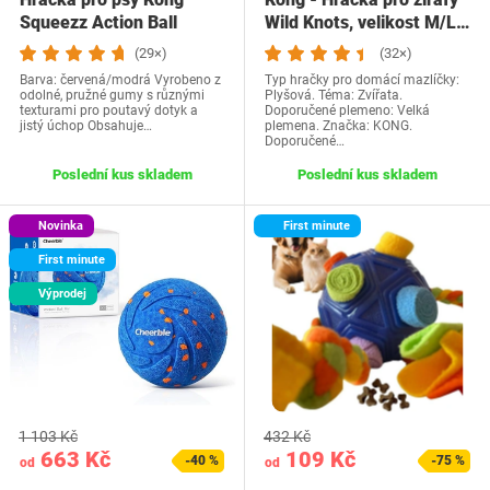
Squeezz Action Ball
Wild Knots, velikost M/L…
(29×)
(32×)
Barva: červená/modrá Vyrobeno z
Typ hračky pro domácí mazlíčky:
odolné, pružné gumy s různými
Plyšová. Téma: Zvířata.
texturami pro poutavý dotyk a
Doporučené plemeno: Velká
jistý úchop Obsahuje…
plemena. Značka: KONG.
Doporučené…
Poslední kus skladem
Poslední kus skladem
Novinka
First minute
First minute
Výprodej
1 103 Kč
432 Kč
663 Kč
109 Kč
-40 %
-75 %
od
od