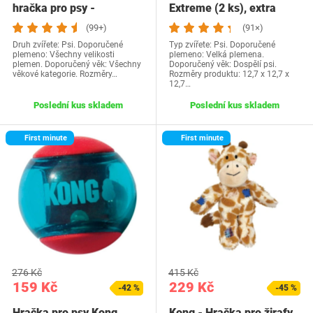
hračka pro psy -
Extreme (2 ks), extra
Podporuje zdraví zubů…
velká, černá, XL
(99+)
(91×)
Druh zvířete: Psi. Doporučené
Typ zvířete: Psi. Doporučené
plemeno: Všechny velikosti
plemeno: Velká plemena.
plemen. Doporučený věk: Všechny
Doporučený věk: Dospělí psi.
věkové kategorie. Rozměry…
Rozměry produktu: 12,7 x 12,7 x
12,7…
Poslední kus skladem
Poslední kus skladem
First minute
First minute
276 Kč
415 Kč
159 Kč
229 Kč
-42 %
-45 %
Hračka pro psy Kong
Kong - Hračka pro žirafy