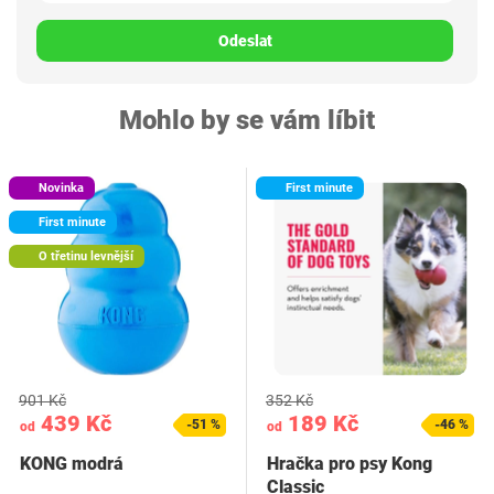
Odeslat
Mohlo by se vám líbit
Novinka
First minute
First minute
O třetinu levnější
901 Kč
352 Kč
439 Kč
189 Kč
-51 %
-46 %
od
od
KONG modrá
Hračka pro psy Kong
Classic