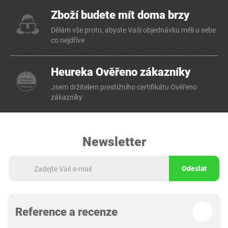
Zboží budete mít doma brzy
Dělám vše proto, abyste Vaši objednávku měli u sebe
co nejdříve
Heureka Ověřeno zákazníky
Jsem držitelem prestižního certifikátu Ověřeno
zákazníky
Newsletter
Odeslat
Reference a recenze