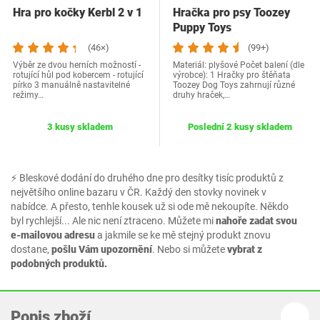
Hra pro kočky Kerbl 2 v 1
Hračka pro psy Toozey
Puppy Toys
(46×)
(99+)
Výběr ze dvou herních možností -
Materiál: plyšové Počet balení (dle
rotující hůl pod kobercem - rotující
výrobce): 1 Hračky pro štěňata
pírko 3 manuálně nastavitelné
Toozey Dog Toys zahrnují různé
režimy…
druhy hraček,…
3 kusy skladem
Poslední 2 kusy skladem
⚡ Bleskové dodání do druhého dne pro desítky tisíc produktů z
největšího online bazaru v ČR. Každý den stovky novinek v
nabídce. A přesto, tenhle kousek už si ode mě nekoupíte. Někdo
byl rychlejší... Ale nic není ztraceno. Můžete mi
nahoře zadat svou
e-mailovou adresu
a jakmile se ke mě stejný produkt znovu
dostane,
pošlu Vám upozornění
. Nebo si můžete
vybrat z
podobných produktů.
Popis zboží