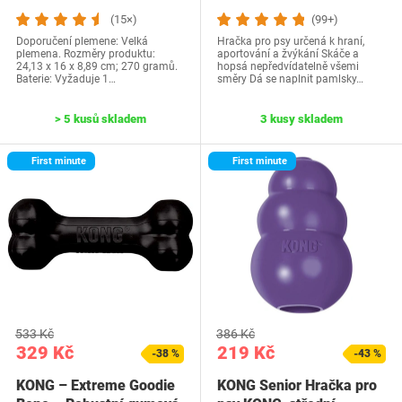
(15×)
(99+)
Doporučení plemene: Velká
Hračka pro psy určená k hraní,
plemena. Rozměry produktu:
aportování a žvýkání Skáče a
24,13 x 16 x 8,89 cm; 270 gramů.
hopsá nepředvídatelně všemi
Baterie: Vyžaduje 1…
směry Dá se naplnit pamlsky…
> 5 kusů skladem
3 kusy skladem
First minute
First minute
533 Kč
386 Kč
329 Kč
219 Kč
-38 %
-43 %
KONG – Extreme Goodie
KONG Senior Hračka pro