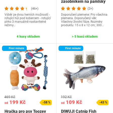
zásobníkem na pamlsky
McBe Pets s…
(46×)
(2×)
Výběr ze dvou herních možností -
Doporučení plemene: Pro všechna
rotující hůl pod kobercem - rotující
plemena. Doporučený věk:
pírko 3 manuálně nastavitelné
Všechny životní fáze. Rozměry
režimy…
produktu: 15 x 8 x 12 cm; 300…
4 kusy skladem
> 5 kusů skladem
First minute
First minute
469 Kč
192 Kč
199 Kč
109 Kč
-58 %
-43 %
od
od
Hračka pro psy Toozey
DIWUJI Catnip Fish