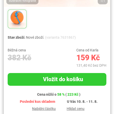
Ilustrační fotografie
1/1
Stav zboží:
Nové zboží.
(varianta 7631867)
Běžná cena
Cena od Karla
382 Kč
159 Kč
131,40 Kč bez DPH
Vložit do košíku
Cena nižší o
58 %
(
223 Kč
)
Poslední kus skladem
U Vás 10. 8. - 11. 8.
Nabídni částku
Hlídat cenu