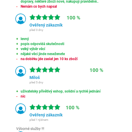
dopravy, některé zboží nové, nakupuji pravidelně..
Nemám co bych napsal
100 %
Ověřený zákazník
před 3 dny
levný
popis odpovídá skutečnosti
velký výběr věcí
nějaké věci jinde neseženete
na dobírku jde zaslat jen 10 ks zboží
100 %
Miloš
před 5 dny
uživatelsky přívětivý eshop, solidní a rychlé jednání
nic
100 %
Ověřený zákazník
před 1 týdnem
Výborné služby !!!