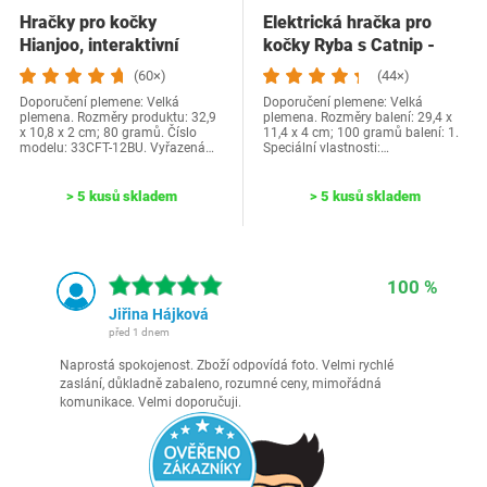
Hračky pro kočky
Elektrická hračka pro
Hianjoo, interaktivní
kočky Ryba s Catnip -
pírko pro kočky se 2…
Interaktivní…
(60×)
(44×)
Doporučení plemene: Velká
Doporučení plemene: Velká
plemena. Rozměry produktu: 32,9
plemena. Rozměry balení: 29,4 x
x 10,8 x 2 cm; 80 gramů. Číslo
11,4 x 4 cm; 100 gramů balení: 1.
modelu: 33CFT-12BU. Vyřazená…
Speciální vlastnosti:…
> 5 kusů skladem
> 5 kusů skladem
100 %
Jiřina Hájková
před 1 dnem
Naprostá spokojenost. Zboží odpovídá foto. Velmi rychlé
zaslání, důkladně zabaleno, rozumné ceny, mimořádná
komunikace. Velmi doporučuji.