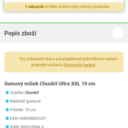
1 zákazník
si hlídá snížení ceny tohoto produktu
Popis zboží
Pro zobrazení stavu a kompletnosti jednotlivých variant
přepněte na kartu
Porovnání variant
.
Gumový míček Chuckit Ultra XXL 10 cm
Značka:
Chuckit
Materiál: gumové
Průměr: 10 cm
EAN: 660048002291
ASIN: B00CI50NLG