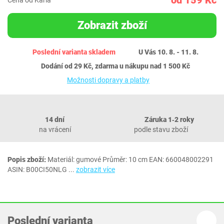
od 159 Kč
Cena od Karla
Zobrazit zboží
Poslední varianta skladem
U Vás 10. 8. - 11. 8.
Dodání od 29 Kč, zdarma u nákupu nad 1 500 Kč
Možnosti dopravy a platby
14 dní
Záruka 1‐2 roky
na vrácení
podle stavu zboží
Popis zboží:
Materiál: gumové Průměr: 10 cm EAN: 660048002291
ASIN: B00CI50NLG
...
zobrazit více
Poslední varianta