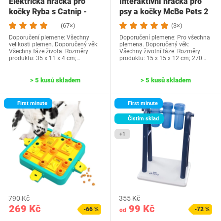
Elektrická hračka pro
Interaktivní hračka pro
kočky Ryba s Catnip -
psy a kočky McBe Pets 2
Interaktivní…
v 1 –…
(67×)
(3×)
Doporučení plemene: Všechny
Doporučení plemene: Pro všechna
velikosti plemen. Doporučený věk:
plemena. Doporučený věk:
Všechny fáze života. Rozměry
Všechny životní fáze. Rozměry
produktu: 35 x 11 x 4 cm;…
produktu: 15 x 15 x 12 cm; 270…
> 5 kusů skladem
> 5 kusů skladem
First minute
First minute
Čistím sklad
+1
790 Kč
355 Kč
269 Kč
99 Kč
-66 %
-72 %
od