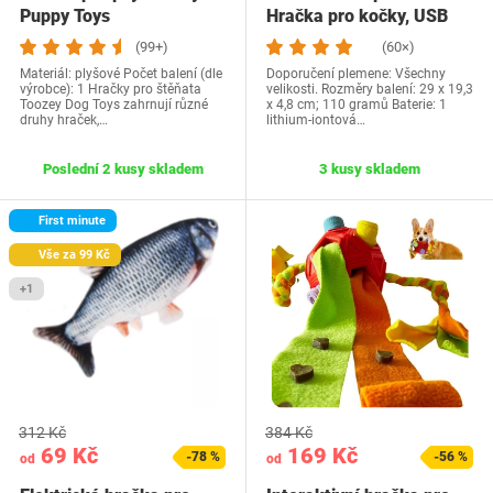
Puppy Toys
Hračka pro kočky, USB
Elektrické vrtění…
(99+)
(60×)
Materiál: plyšové Počet balení (dle
Doporučení plemene: Všechny
výrobce): 1 Hračky pro štěňata
velikosti. Rozměry balení: 29 x 19,3
Toozey Dog Toys zahrnují různé
x 4,8 cm; 110 gramů Baterie: 1
druhy hraček,…
lithium-iontová…
Poslední 2 kusy skladem
3 kusy skladem
First minute
Vše za 99 Kč
+1
312 Kč
384 Kč
69 Kč
169 Kč
-78 %
-56 %
od
od