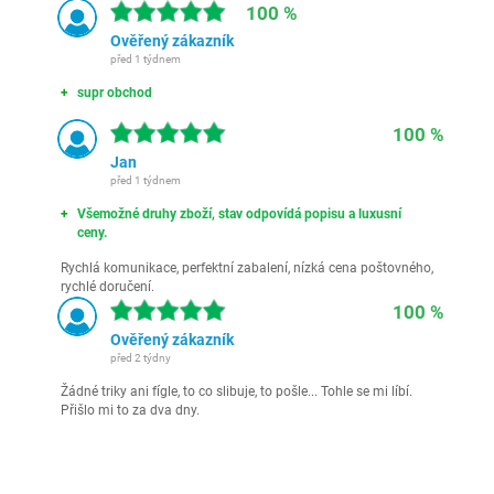
100 %
Ověřený zákazník
před 1 týdnem
supr obchod
100 %
Jan
před 1 týdnem
Všemožné druhy zboží, stav odpovídá popisu a luxusní
ceny.
Rychlá komunikace, perfektní zabalení, nízká cena poštovného,
rychlé doručení.
100 %
Ověřený zákazník
před 2 týdny
Žádné triky ani fígle, to co slibuje, to pošle... Tohle se mi líbí.
Přišlo mi to za dva dny.