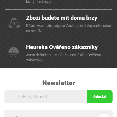
levnými nákupy
Zboží budete mít doma brzy
Dělám vše proto, abyste Vaši objednávku měli u sebe
co nejdříve
Heureka Ověřeno zákazníky
Jsem držitelem prestižního certifikátu Ověřeno
zákazníky
Newsletter
Odeslat