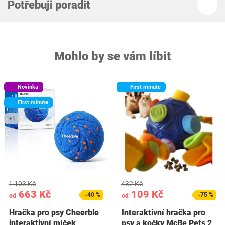
Potřebuji poradit
Mohlo by se vám líbit
Novinka
First minute
First minute
+1
1 103 Kč
432 Kč
663 Kč
109 Kč
-40 %
-75 %
od
od
Hračka pro psy Cheerble
Interaktivní hračka pro
interaktivní míček
psy a kočky McBe Pets 2