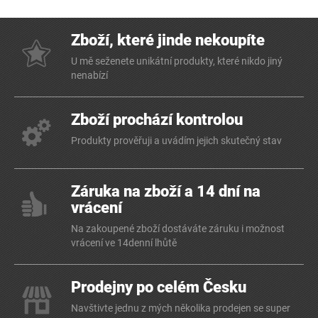
Zboží, které jinde nekoupíte
U mě seženete unikátní produkty, které nikdo jiný
nenabízí
Zboží prochází kontrolou
Produkty prověřuji a uvádím jejich skutečný stav
Záruka na zboží a 14 dní na
vrácení
Na zakoupené zboží dostáváte záruku i možnost
vrácení ve 14denní lhůtě
Prodejny po celém Česku
Navštivte jednu z mých několika prodejen se super