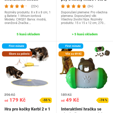
v 1 –…
(22×)
(3×)
Rozměry produktu: 8 x 8 x 8 cm; 1
Doporučení plemene: Pro všechna
g Baterie: 1 lithium-iontová
plemena. Doporučený věk:
Modelu: CWQ01 Barva: modrá,
Všechny životní fáze. Rozměry
oranžová Značka:…
produktu: 15 x 15 x 12 cm; 270…
5 kusů skladem
> 5 kusů skladem
First minute
First minute
Skoro za polovic
Vše za 69 Kč
396 Kč
189 Kč
179 Kč
49 Kč
-55 %
-74 %
od
od
Hra pro kočky Kerbl 2 v 1
Interaktivní hračka se