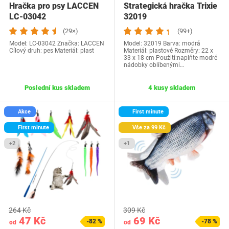
Hračka pro psy LACCEN
Strategická hračka Trixie
LC-03042
32019
(29×)
(99+)
Model: ‎LC-03042 Značka: LACCEN
Model: 32019 Barva: modrá
Cílový druh: pes Materiál: plast
Materiál: plastové Rozměry: 22 x
33 x 18 cm Použití:naplňte modré
nádobky oblíbenými…
Poslední kus skladem
4 kusy skladem
Akce
First minute
First minute
Vše za 99 Kč
+2
+1
264 Kč
309 Kč
47 Kč
69 Kč
-82 %
-78 %
od
od