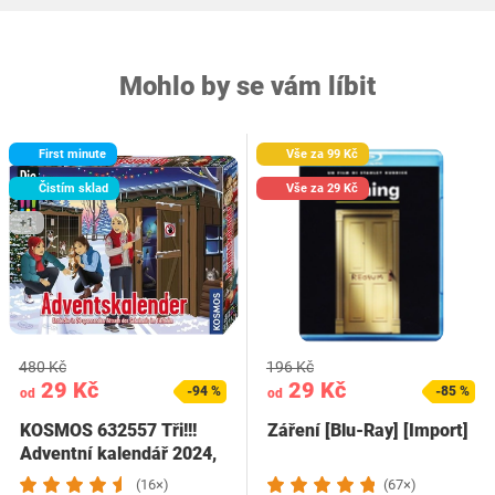
Mohlo by se vám líbit
First minute
Vše za 99 Kč
Čistím sklad
Vše za 29 Kč
+1
480 Kč
196 Kč
29 Kč
29 Kč
-94 %
-85 %
od
od
KOSMOS 632557 Tři!!!
Záření [Blu-Ray] [Import]
Adventní kalendář 2024,
objevte…
(16×)
(67×)