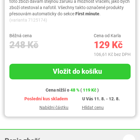
toto zboží dávám stejnou záruku a možnost vrácení, jako bych
zboží otestoval a nafotil. Všechny takto označené produkty
přesouvám automaticky do sekce
First minute
.
(varianta 7125174)
Běžná cena
Cena od Karla
248 Kč
129 Kč
106,61 Kč bez DPH
Vložit do košíku
Cena nižší o
48 %
(
119 Kč
)
Poslední kus skladem
U Vás 11. 8. - 12. 8.
Nabídni částku
Hlídat cenu