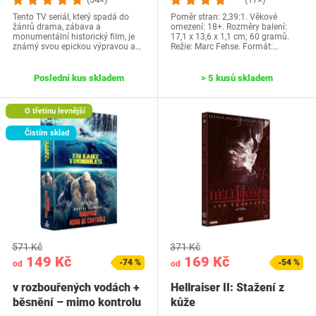
Tento TV seriál, který spadá do
Poměr stran: 2,39:1. Věkové
žánrů drama, zábava a
omezení: 18+. Rozměry balení:
monumentální historický film, je
17,1 x 13,6 x 1,1 cm; 60 gramů.
známý svou epickou výpravou a…
Režie: Marc Fehse. Formát:…
Poslední kus skladem
> 5 kusů skladem
O třetinu levnější
Čistím sklad
571 Kč
371 Kč
149 Kč
169 Kč
-74 %
-54 %
od
od
v rozbouřených vodách +
Hellraiser II: Stažení z
běsnění – mimo kontrolu
kůže