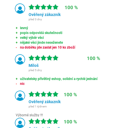
100 %
Ověřený zákazník
před 3 dny
levný
popis odpovídá skutečnosti
velký výběr věcí
nějaké věci jinde neseženete
na dobírku jde zaslat jen 10 ks zboží
100 %
Miloš
před 5 dny
uživatelsky přívětivý eshop, solidní a rychlé jednání
nic
100 %
Ověřený zákazník
před 1 týdnem
Výborné služby !!!
100 %