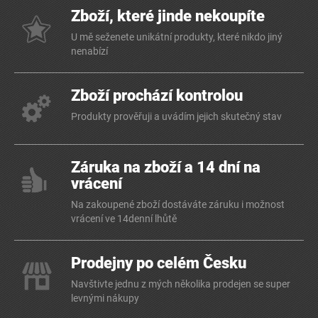
Zboží, které jinde nekoupíte
U mě seženete unikátní produkty, které nikdo jiný
nenabízí
Zboží prochází kontrolou
Produkty prověřuji a uvádím jejich skutečný stav
Záruka na zboží a 14 dní na
vrácení
Na zakoupené zboží dostáváte záruku i možnost
vrácení ve 14denní lhůtě
Prodejny po celém Česku
Navštivte jednu z mých několika prodejen se super
levnými nákupy