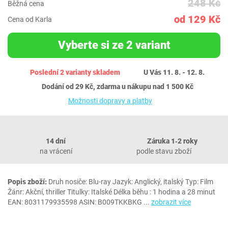
248 Kč
Běžná cena
od 129 Kč
Cena od Karla
Vyberte si ze 2 variant
Poslední 2 varianty skladem
U Vás 11. 8. - 12. 8.
Dodání od 29 Kč, zdarma u nákupu nad 1 500 Kč
Možnosti dopravy a platby
14 dní
Záruka 1‐2 roky
na vrácení
podle stavu zboží
Popis zboží:
Druh nosiče: Blu-ray Jazyk: Anglický, italský Typ: Film
Žánr: Akční, thriller Titulky: Italské Délka běhu : 1 hodina a 28 minut
EAN: 8031179935598 ASIN: B009TKKBKG
...
zobrazit více