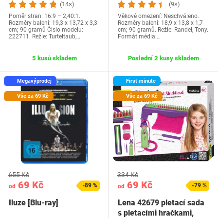
(14×)
(9×)
Poměr stran: 16:9 – 2,40:1.
Věkové omezení: Neschváleno.
Rozměry balení: 19,3 x 13,72 x 3,3
Rozměry balení: 18,9 x 13,8 x 1,7
cm; 90 gramů Číslo modelu:
cm; 90 gramů. Režie: Randel, Tony.
222711. Režie: Turteltaub,…
Formát média:…
5 kusů skladem
Poslední 2 kusy skladem
Megavýprodej
First minute
Vše za 69 Kč
Vše za 69 Kč
655 Kč
334 Kč
69 Kč
69 Kč
-89 %
-79 %
od
od
Iluze [Blu-ray]
Lena 42679 pletací sada
s pletacími hračkami,