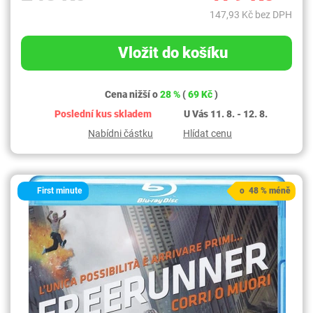
147,93 Kč bez DPH
Vložit do košíku
Cena nižší o
28 %
(
69 Kč
)
Poslední kus skladem
U Vás 11. 8. - 12. 8.
Nabídni částku
Hlídat cenu
First minute
o 48 % méně