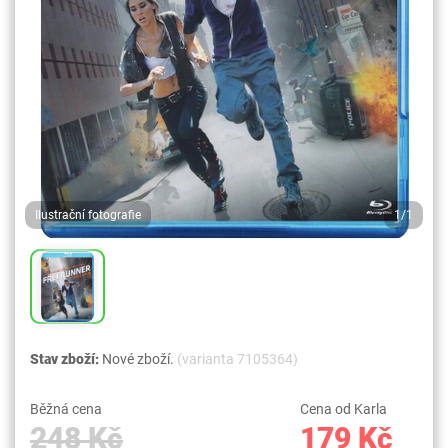
Ilustrační fotografie
1/1
Stav zboží:
Nové zboží.
(varianta 7105364)
Běžná cena
Cena od Karla
248 Kč
179 Kč