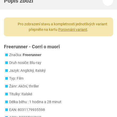
Popis zboží
Pro zobrazení stavu a kompletnosti jednotlivých variant
přepněte na kartu
Porovnání variant
.
Freerunner - Corri o muori
Značka:
Freerunner
Druh nosiče: Blu-ray
Jazyk: Anglický, italský
Typ: Film
Žánr: Akční, thriller
Titulky: Italské
Délka běhu : 1 hodina a 28 minut
EAN: 8031179935598