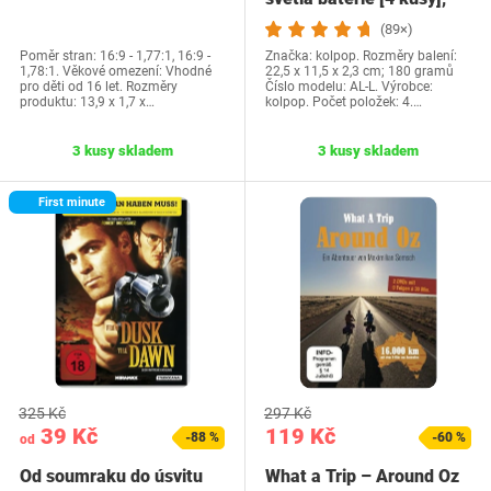
pohádková…
(89×)
Poměr stran: 16:9 - 1,77:1, 16:9 -
Značka: kolpop. Rozměry balení:
1,78:1. Věkové omezení: Vhodné
22,5 x 11,5 x 2,3 cm; 180 gramů
pro děti od 16 let. Rozměry
Číslo modelu: AL-L. Výrobce:
produktu: 13,9 x 1,7 x…
kolpop. Počet položek: 4.…
3 kusy skladem
3 kusy skladem
First minute
325 Kč
297 Kč
39 Kč
119 Kč
-88 %
-60 %
od
Od soumraku do úsvitu
What a Trip – Around Oz