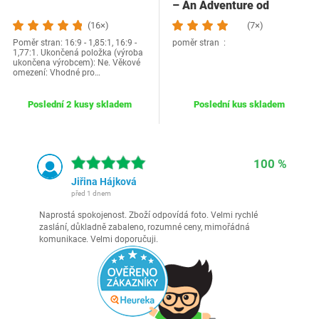
– An Adventure od
Maximiliana…
(16×)
(7×)
Poměr stran: 16:9 - 1,85:1, 16:9 -
poměr stran ‏ :
1,77:1. Ukončená položka (výroba
ukončena výrobcem): Ne. Věkové
omezení: Vhodné pro…
Poslední 2 kusy skladem
Poslední kus skladem
100 %
Jiřina Hájková
před 1 dnem
Naprostá spokojenost. Zboží odpovídá foto. Velmi rychlé
zaslání, důkladně zabaleno, rozumné ceny, mimořádná
komunikace. Velmi doporučuji.