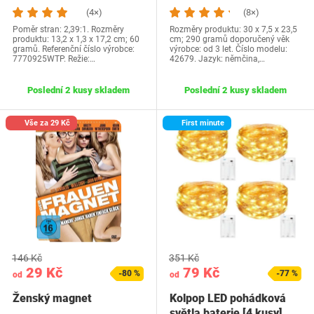
skládací…
(4×)
(8×)
Poměr stran: 2,39:1. Rozměry
Rozměry produktu: 30 x 7,5 x 23,5
produktu: 13,2 x 1,3 x 17,2 cm; 60
cm; 290 gramů doporučený věk
gramů. Referenční číslo výrobce:
výrobce: od 3 let. Číslo modelu:
7770925WTP. Režie:…
42679. Jazyk: němčina,…
Poslední 2 kusy skladem
Poslední 2 kusy skladem
Vše za 29 Kč
First minute
146 Kč
351 Kč
29 Kč
79 Kč
-80 %
-77 %
od
od
Ženský magnet
Kolpop LED pohádková
světla baterie [4 kusy],