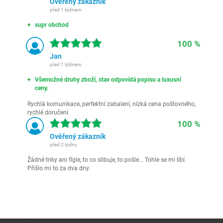
Ověřený zákazník
před 1 týdnem
supr obchod
100 %
Jan
před 1 týdnem
Všemožné druhy zboží, stav odpovídá popisu a luxusní
ceny.
Rychlá komunikace, perfektní zabalení, nízká cena poštovného,
rychlé doručení.
100 %
Ověřený zákazník
před 2 týdny
Žádné triky ani fígle, to co slibuje, to pošle... Tohle se mi líbí.
Přišlo mi to za dva dny.