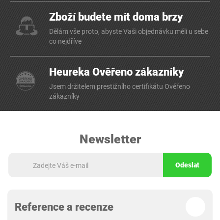
Zboží budete mít doma brzy
Dělám vše proto, abyste Vaši objednávku měli u sebe
co nejdříve
Heureka Ověřeno zákazníky
Jsem držitelem prestižního certifikátu Ověřeno
zákazníky
Newsletter
Odeslat
Reference a recenze