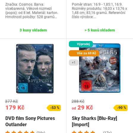
Značka: Cosmos. Barva:
Poměr stran: 16:9 - 1,85:1, 16:9.
vícebarevná. Věkové rozmezí
Rozměry produktu: 18,03 x 13,76 x
(popis): od 8 let. Materiál: karton.
1,48 cm; 83,16 gramů. Referenční
Hmotnost položky: 528 gramů…
číslo výrobce:…
3 kusy skladem
> 5 kusů skladem
Výprodej
Vše za 69 Kč
+1
377 Kč
288 Kč
179 Kč
29 Kč
-53 %
-90 %
od
DVD film Sony Pictures
Sky Sharks [Blu-Ray]
Outlander
[Import]
(34×)
(17×)