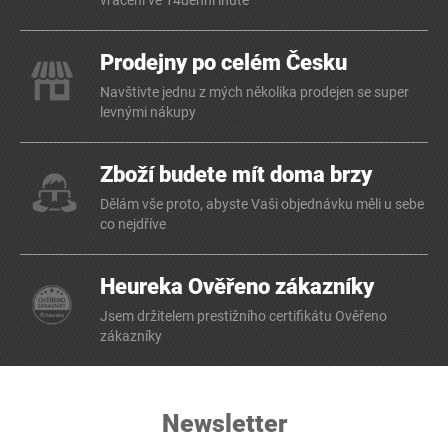
vrácení ve 14denní lhůtě
Prodejny po celém Česku
Navštivte jednu z mých několika prodejen se super
levnými nákupy
Zboží budete mít doma brzy
Dělám vše proto, abyste Vaši objednávku měli u sebe
co nejdříve
Heureka Ověřeno zákazníky
Jsem držitelem prestižního certifikátu Ověřeno
zákazníky
Newsletter