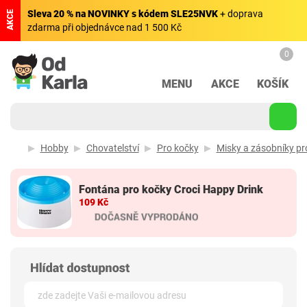
Sleva 20 % na NOVINKY s kódem SLE25NVK
+ doprava
AKCE
zdarma při objednávce nad 1 500 Kč
0
MENU
AKCE
KOŠÍK
Hobby
Chovatelství
Pro kočky
Misky a zásobníky pr
Fontána pro kočky Croci Happy Drink
109 Kč