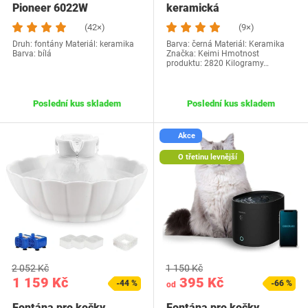
Pioneer 6022W
keramická
(42×)
(9×)
Druh: fontány Materiál: keramika
Barva: černá Materiál: Keramika
Barva: bílá
Značka: Keimi Hmotnost
produktu: 2820 Kilogramy…
Poslední kus skladem
Poslední kus skladem
Akce
O třetinu levnější
2 052 Kč
1 150 Kč
1 159 Kč
395 Kč
-44 %
-66 %
od
Fontána pro kočky
Fontána pro kočky