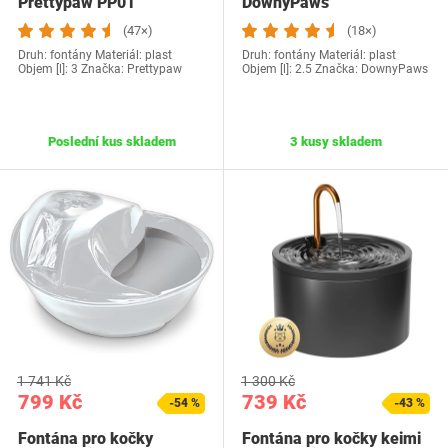
Prettypaw PP01
DownyPaws
(47×)
(18×)
Druh: fontány Materiál: plast
Druh: fontány Materiál: plast
Objem [l]: 3 Značka: Prettypaw
Objem [l]: 2.5 Značka: DownyPaws
Poslední kus skladem
3 kusy skladem
1 741 Kč
1 300 Kč
799 Kč
739 Kč
-54 %
-43 %
Fontána pro kočky
Fontána pro kočky keimi