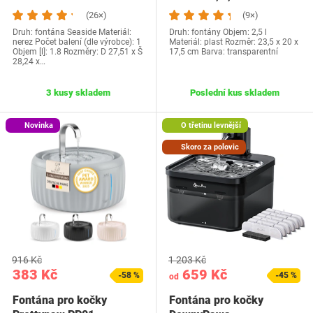
(26×)
(9×)
Druh: fontána Seaside Materiál:
Druh: fontány Objem: 2,5 l
nerez Počet balení (dle výrobce): 1
Materiál: plast Rozměr: ‎23,5 x 20 x
Objem [l]: 1.8 Rozměry: D 27,51 x Š
17,5 cm Barva: transparentní
28,24 x…
3 kusy skladem
Poslední kus skladem
Novinka
O třetinu levnější
Skoro za polovic
916 Kč
1 203 Kč
383 Kč
659 Kč
-58 %
-45 %
od
Fontána pro kočky
Fontána pro kočky