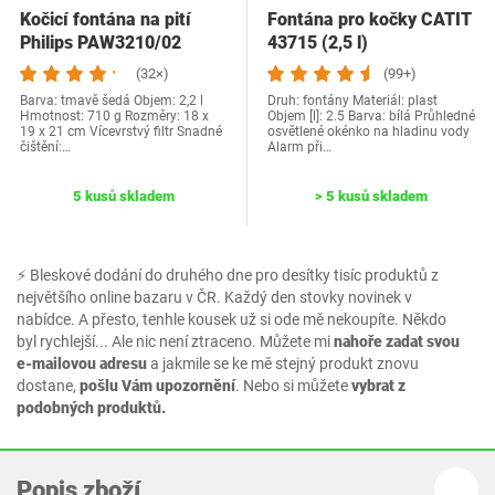
Kočicí fontána na pití
Fontána pro kočky CATIT
Philips PAW3210/02
43715 (2,5 l)
(32×)
(99+)
Barva: tmavě šedá Objem: 2,2 l
Druh: fontány Materiál: plast
Hmotnost: 710 g Rozměry: 18 x
Objem [l]: 2.5 Barva: bílá Průhledné
19 x 21 cm Vícevrstvý filtr Snadné
osvětlené okénko na hladinu vody
čištění:…
Alarm při…
5 kusů skladem
> 5 kusů skladem
⚡ Bleskové dodání do druhého dne pro desítky tisíc produktů z
největšího online bazaru v ČR. Každý den stovky novinek v
nabídce. A přesto, tenhle kousek už si ode mě nekoupíte. Někdo
byl rychlejší... Ale nic není ztraceno. Můžete mi
nahoře zadat svou
e-mailovou adresu
a jakmile se ke mě stejný produkt znovu
dostane,
pošlu Vám upozornění
. Nebo si můžete
vybrat z
podobných produktů.
Popis zboží