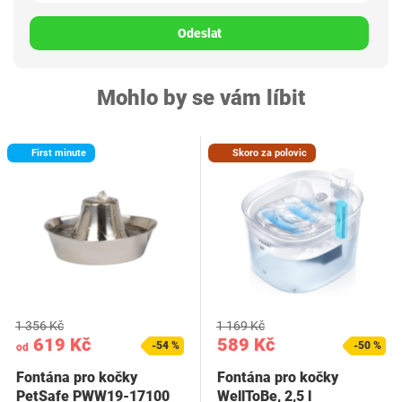
Odeslat
Mohlo by se vám líbit
First minute
Skoro za polovic
1 356 Kč
1 169 Kč
619 Kč
589 Kč
-54 %
-50 %
od
Fontána pro kočky
Fontána pro kočky
PetSafe PWW19-17100
WellToBe, 2,5 l