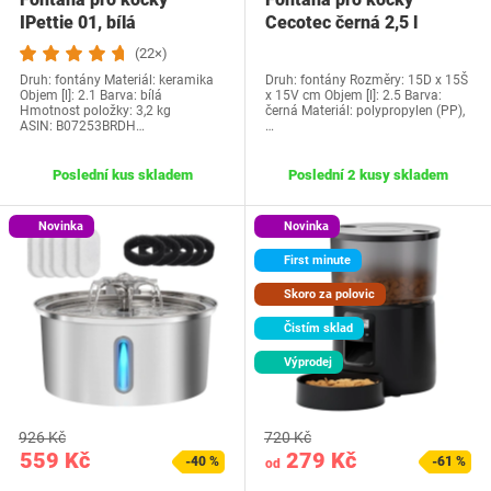
IPettie 01, bílá
Cecotec černá 2,5 l
(22×)
Druh: fontány Materiál: keramika
Druh: fontány Rozměry: 15D x 15Š
Objem [l]: 2.1 Barva: bílá
x 15V cm Objem [l]: 2.5 Barva:
Hmotnost položky: 3,2 kg
černá Materiál: polypropylen (PP),
ASIN: B07253BRDH…
…
Poslední kus skladem
Poslední 2 kusy skladem
Novinka
Novinka
First minute
Skoro za polovic
Čistím sklad
Výprodej
926 Kč
720 Kč
559 Kč
279 Kč
-40 %
-61 %
od