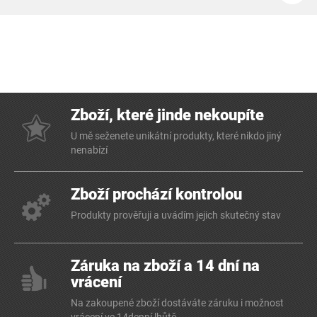
Zboží, které jinde nekoupíte
U mě seženete unikátní produkty, které nikdo jiný
nenabízí
Zboží prochází kontrolou
Produkty prověřuji a uvádím jejich skutečný stav
Záruka na zboží a 14 dní na
vrácení
Na zakoupené zboží dostáváte záruku i možnost