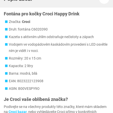
Fontána pro kočky Croci Happy Drink
Značka:
Croci
Druh: fontána C6020390
Kazeta s aktivním uhlím odstraňuje nečistoty a zápach
Vodojem ve vodopádovém kaskádovím provedení s LED osvětle
ním je vidět i v noci.
Rozměry: 20 x 15 cm
Kapacita: 2 litry
Barna: modrá, bílá
EAN: 8023222123908
ASIN: B00VESPY9O
Je
Croci
vaše oblíbená značka?
Podívejte se na všechny produkty této značky, které mám skladem
na
Croci bazar
, nebo vyhledávejte Croci přímo v konkrétních