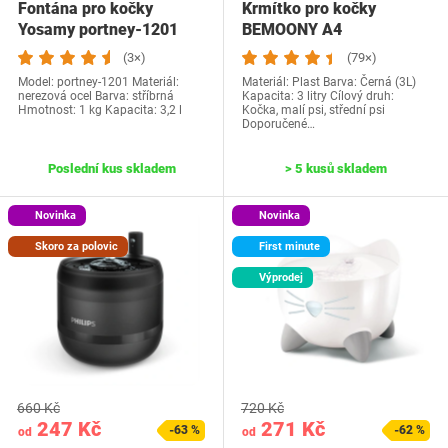
Fontána pro kočky
Krmítko pro kočky
Yosamy portney-1201
BEMOONY A4
(3×)
(79×)
Model: portney-1201 Materiál:
Materiál: Plast Barva: Černá (3L)
nerezová ocel Barva: stříbrná
Kapacita: 3 litry Cílový druh:
Hmotnost: 1 kg Kapacita: 3,2 l
Kočka, malí psi, střední psi
Doporučené…
Poslední kus skladem
> 5 kusů skladem
Novinka
Novinka
Skoro za polovic
First minute
Výprodej
660 Kč
720 Kč
247 Kč
271 Kč
-63 %
-62 %
od
od