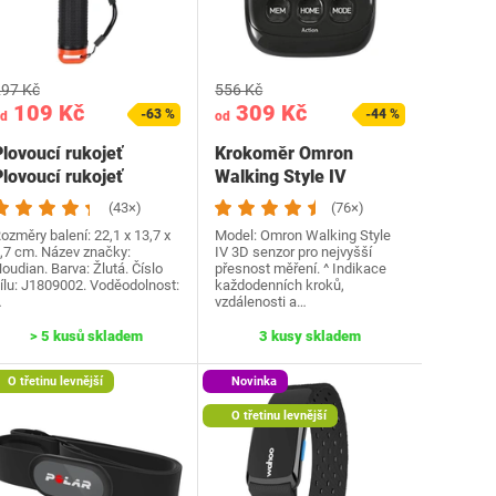
97 Kč
556 Kč
109 Kč
309 Kč
-63 %
-44 %
d
od
lovoucí rukojeť
Krokoměr Omron
lovoucí rukojeť
Walking Style IV
Podvodní tyč na ruce
(43×)
(76×)
pro…
ozměry balení: 22,1 x 13,7 x
Model: Omron Walking Style
,7 cm. Název značky:
IV 3D senzor pro nejvyšší
oudian. Barva: Žlutá. Číslo
přesnost měření. ^ Indikace
ílu: J1809002. Voděodolnost:
každodenních kroků,
…
vzdálenosti a…
> 5 kusů skladem
3 kusy skladem
O třetinu levnější
Novinka
O třetinu levnější