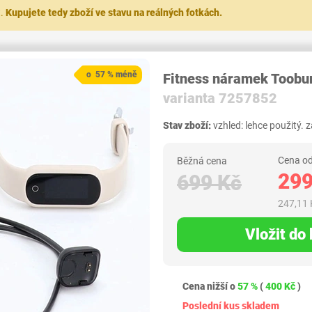
t.
Kupujete tedy zboží ve stavu na reálných fotkách.
o 57 % méně
Fitness náramek Toobu
varianta 7257852
Stav zboží:
vzhled: lehce použitý. 
Cena od
Běžná cena
299
699 Kč
247,11 
Vložit do
Cena nižší o
57 %
(
400 Kč
)
Poslední kus skladem