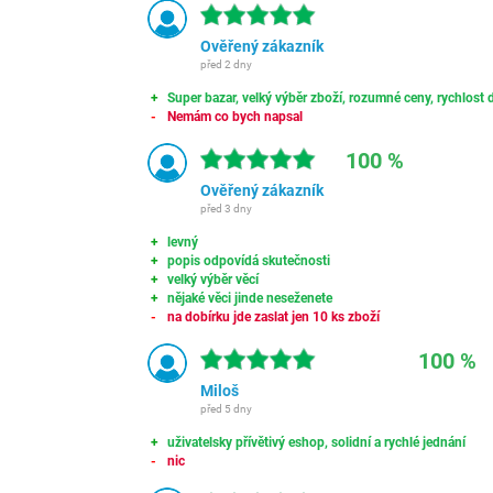
Ověřený zákazník
před 2 dny
Super bazar, velký výběr zboží, rozumné ceny, rychlost d
Nemám co bych napsal
100 %
Ověřený zákazník
před 3 dny
levný
popis odpovídá skutečnosti
velký výběr věcí
nějaké věci jinde neseženete
na dobírku jde zaslat jen 10 ks zboží
100 %
Miloš
před 5 dny
uživatelsky přívětivý eshop, solidní a rychlé jednání
nic