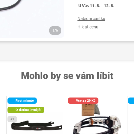
U Vás 11. 8. - 12. 8.
Nabídni částku
Hlídat cenu
1/6
Mohlo by se vám líbit
First minute
Vše za 29 Kč
O třetinu levnější
+1