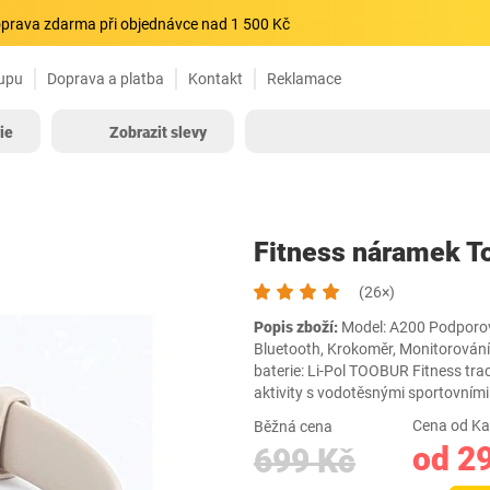
prava zdarma při objednávce nad 1 500 Kč
upu
Doprava a platba
Kontakt
Reklamace
ie
Zobrazit slevy
Fitness náramek T
(26×)
Popis zboží:
Model: ‎A200 Podporov
Bluetooth, Krokoměr, Monitorování
baterie: Li-Pol TOOBUR Fitness tra
aktivity s vodotěsnými sportovním
Cena od Ka
Běžná cena
od 2
699 Kč