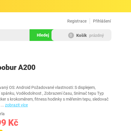
Registrace
Přihlášení
Hledej
Košík
prázdný
0
1896795
oobur A200
aný OS: Android Požadované vlastnosti: S displejem,
 spánku, Voděodolnost , Zobrazení času, Snímač tepu Typ
cker s krokoměrem, fitness hodinky s měřením tepu, sledovač
i
...
zobrazit více
rla
99 Kč