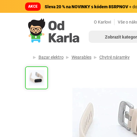
AKCE
Sleva 20 % na NOVINKY s kódem 8SRPNOV
+ do
O Karlovi
Vše o nák
Zobrazit kategor
Bazar elektro
Wearables
Chytré náramky