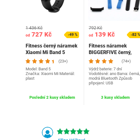
1 436 Kč
792 Kč
727 Kč
139 Kč
-49 %
-82 
od
od
Fitness černý náramek
Fitness náramek
Xiaomi Mi Band 5
BIGGERFIVE černý,
modrý
(23×)
(74×)
Model: Band 5
Výdrž baterie: 7 dní
Značka: Xiaomi Mi Materiál:
Vodotěsné: ano Barva: černá,
plast
modrá Bluetooth Způsob
připojení: USB
Poslední 2 kusy skladem
3 kusy skladem