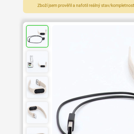
Zboží jsem prověřil a nafotil reálný stav/kompletnos