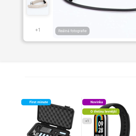
+1
Reálná fotografie
First minute
Novinka
O třetinu levnější
+1