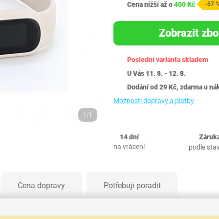
Cena nižší až o
400 Kč
-57 
Zobrazit zbo
Poslední varianta skladem
U Vás 11. 8. - 12. 8.
Dodání od 29 Kč, zdarma u ná
Možnosti dopravy a platby
1/1
14 dní
Záruka
na vrácení
podle sta
Cena dopravy
Potřebuji poradit