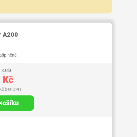
RID000006058517
r A200
zašpiněné.
 Karla
 Kč
Kč bez DPH
 košíku