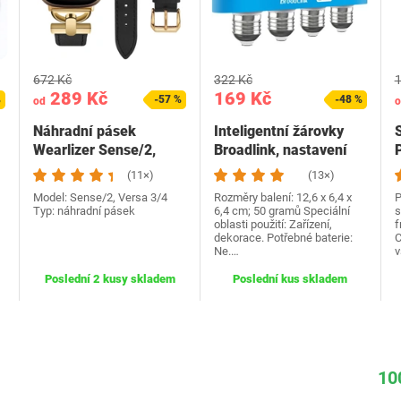
672 Kč
322 Kč
1
289 Kč
169 Kč
%
-57 %
-48 %
od
o
Náhradní pásek
Inteligentní žárovky
Wearlizer Sense/2,
Broadlink, nastavení
Versa 3/4
bez frustrace…
(11×)
(13×)
Model: Sense/2, Versa 3/4
Rozměry balení: 12,6 x 6,4 x
P
Typ: náhradní pásek
6,4 cm; 50 gramů Speciální
s
oblasti použití: Zařízení,
f
dekorace. Potřebné baterie:
C
Ne.…
v
Poslední 2 kusy skladem
Poslední kus skladem
10