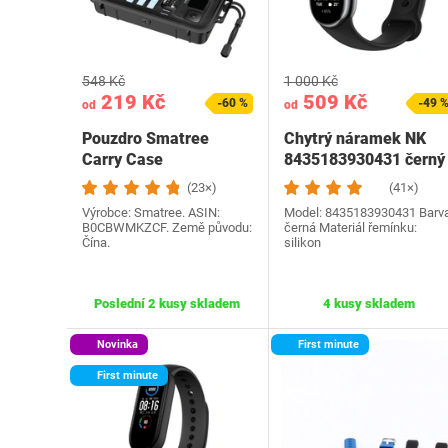
548 Kč
1 000 Kč
219 Kč
509 Kč
-60 %
-49 
od
od
Pouzdro Smatree
Chytrý náramek NK
Carry Case
8435183930431 černý
kompatibilní s GoPro,
(23×)
(41×)
SmaCase…
Výrobce: Smatree. ASIN:
Model: 8435183930431 Barva
B0CBWMKZCF. Země původu:
černá Materiál řemínku:
Čína.
silikon
Poslední 2 kusy skladem
4 kusy skladem
Novinka
First minute
First minute