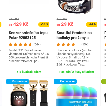
945 Kč
486 Kč
2
429 Kč
29 Kč
%
-55 %
-94 %
od
od
o
Senzor srdečního tepu
Smatiful řemínek na
P
Polar 92053125
hodinky pro ženy a
P
muže, nastavitelný…
(54×)
(15×)
:
Model: T31 Požadované
Ukončená položka (výroba
R
vlastnosti: Snímač tepu Až 2,5
ukončena výrobcem): Ne.
3
000 provozních hodin Přenáší
Výrobce: Smatiful. ASIN:
H
srdeční frekvenci i při…
B07JHNC73G. Typ kovu:
d
Žádný typ kovu. Typ…
> 5 kusů skladem
Poslední 2 kusy skladem
First minute
First minute