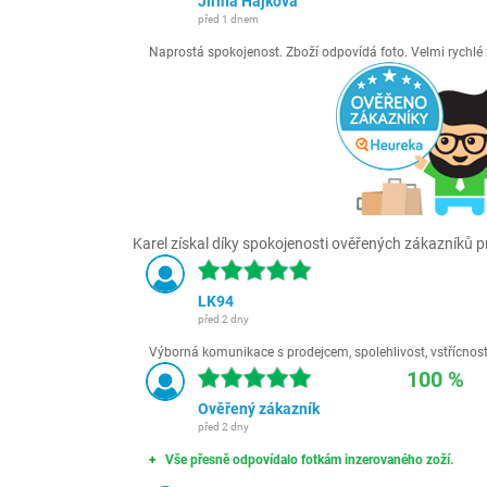
Jiřina Hájková
před 1 dnem
Naprostá spokojenost. Zboží odpovídá foto. Velmi rychl
Karel získal díky spokojenosti ověřených zákazníků pr
LK94
před 2 dny
Výborná komunikace s prodejcem, spolehlivost, vstřícnost,
100 %
Ověřený zákazník
před 2 dny
Vše přesně odpovídalo fotkám inzerovaného zoží.