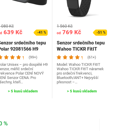
 080 Kč
1 560 Kč
639 Kč
769 Kč
-41 %
-51 %
d
od
Senzor srdečního tepu
Senzor srdečního tepu
Polar 92081566 H9
Wahoo TICKR FitIT
(99+)
(61×)
olar Unisex – pro dospělé H9
Model: Wahoo TICKR FitIT
enzor, měřič srdeční
Wahoo TICKR FitIT náramek
rekvence Polar CENÍ NOVÝ
pro srdeční frekvenci,
ENÍ Senzor CENA: Pro
Bluetooth/ANT+ Nejvyšší
šechny, kteří…
přesnost –…
> 5 kusů skladem
> 5 kusů skladem
0 %