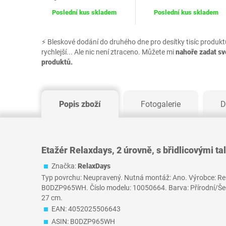
Poslední kus skladem
Poslední kus skladem
⚡ Bleskové dodání do druhého dne pro desítky tisíc produkt
rychlejší... Ale nic není ztraceno. Můžete mi
nahoře zadat s
produktů.
Popis zboží
Fotogalerie
D
Etažér Relaxdays, 2 úrovně, s břidlicovými talí
Značka:
RelaxDays
Typ povrchu: Neupravený. Nutná montáž: Ano. Výrobce: Rel
B0DZP965WH. Číslo modelu: 10050664. Barva: Přírodní/Šedá
27 cm.
EAN: 4052025506643
ASIN: B0DZP965WH