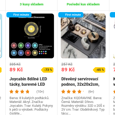
3 kusy skladem
Poslední kus skladem
First minute
First minute
335 Kč
257 Kč
2
89 Kč
89 Kč
%
-73 %
-65 %
Joycabin 8dílné LED
Dřevěný servírovací
tácky, barevné LED
podnos, 32x20x2cm,
tácky se 7…
obdélníkový dřevěný…
z
(10×)
(6×)
2
Barva: 8 kulatých podtácků.
Značka: KQDRAVINE. Barva:
Z
Materiál: Akryl. Značka:
Černá. Materiál: Dřevo.
M
Joycabin. Tvar: Kulatý. Pokyny
Rozměry výrobku: 32D x 20Š x
m
k péči o výrobek: Podtácky
2V cm. Tvar: Obdélníkový. Typ
b
čistěte…
tácu:…
s