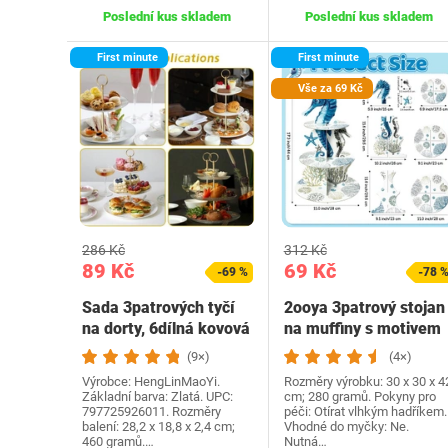
Poslední kus skladem
Poslední kus skladem
First minute
First minute
Vše za 69 Kč
286 Kč
312 Kč
89 Kč
69 Kč
-69 %
-78 
Sada 3patrových tyčí
2ooya 3patrový stojan
na dorty, 6dílná kovová
na muffiny s motivem
tyč, zlatý…
oceánského…
(9×)
(4×)
Výrobce: HengLinMaoYi.
Rozměry výrobku: 30 x 30 x 4
Základní barva: Zlatá. UPC:
cm; 280 gramů. Pokyny pro
797725926011. Rozměry
péči: Otírat vlhkým hadříkem.
balení: 28,2 x 18,8 x 2,4 cm;
Vhodné do myčky: Ne.
460 gramů.…
Nutná…