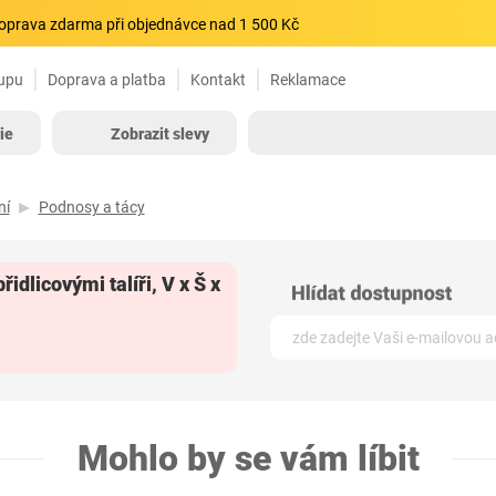
oprava zdarma při objednávce nad 1 500 Kč
upu
Doprava a platba
Kontakt
Reklamace
ie
Zobrazit slevy
ní
Podnosy a tácy
idlicovými talíři, V x Š x
Mohlo by se vám líbit