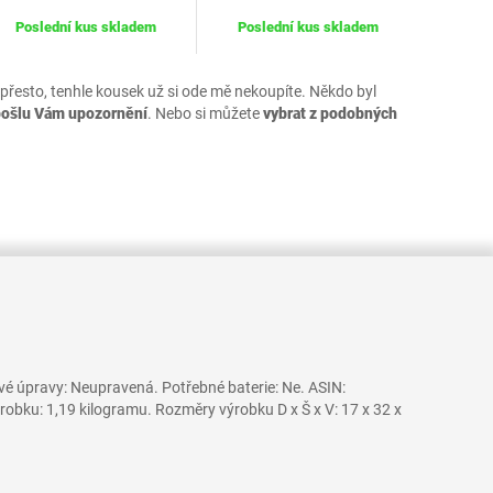
Poslední kus skladem
Poslední kus skladem
 přesto, tenhle kousek už si ode mě nekoupíte. Někdo byl
pošlu Vám upozornění
. Nebo si můžete
vybrat z podobných
é úpravy: Neupravená. Potřebné baterie: Ne. ASIN:
bku: 1,19 kilogramu. Rozměry výrobku D x Š x V: 17 x 32 x