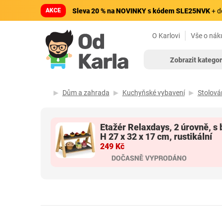
AKCE
Sleva 20 % na NOVINKY s kódem SLE25NVK
+ d
O Karlovi
Vše o nák
Zobrazit kategor
Dům a zahrada
Kuchyňské vybavení
Stolová
Etažér Relaxdays, 2 úrovně, s bř
H 27 x 32 x 17 cm, rustikální
249 Kč