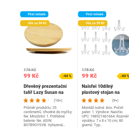
First minute
First minute
Vše za 99 Kč
Vše za 99 Kč
176 Kč
178 Kč
99 Kč
99 Kč
-44 %
-44 
Dřevěný prezentační
Naisfei 10dílný
talíř Lazy Susan na
plastový stojan na
podávání koláčů a…
talíře, plastové
(18×)
(9×)
stojany…
Průměr produktu: 25
Montáž nutná: Ano. Počet
centimetrů. Vhodné do myčky:
pater: 1. Výrobce: Naisfei.
Ne. Množství: 1. Potřebné
UPC: 748521461664. Rozměr
baterie: Ne. ASIN:
výrobku: 7 x 8 x 10 cm; 80
B07B9GYSVB. Vyřazená…
gramů. Typ…