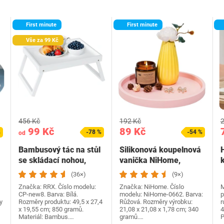
First minute
First minute
Vše za 99 Kč
456 Kč
192 Kč
2
99 Kč
89 Kč
%
-78 %
-54 %
od
Bambusový tác na stůl
Silikonová koupelnová
se skládací nohou,
vanička NiHome,
k
snídaňový tác na…
dekorativní vanička…
(36×)
(9×)
Značka: RRX. Číslo modelu:
Značka: NiHome. Číslo
M
CP-new8. Barva: Bílá.
modelu: NiHome-0662. Barva:
p
y
Rozměry produktu: 49,5 x 27,4
Růžová. Rozměry výrobku:
r
x 19,55 cm; 850 gramů.
21,08 x 21,08 x 1,78 cm; 340
4
Materiál: Bambus.…
gramů.…
P