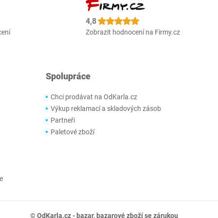
4,8
cení
Zobrazit hodnocení na Firmy.cz
Spolupráce
Chci prodávat na OdKarla.cz
Výkup reklamací a skladových zásob
Partneři
Paletové zboží
e
© OdKarla.cz -
bazar
, bazarové zboží se zárukou