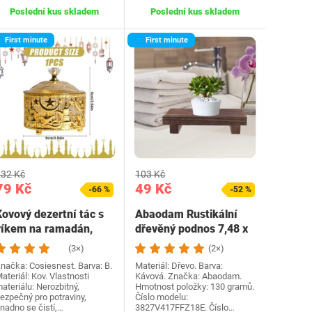
Poslední kus skladem
Poslední kus skladem
First minute
First minute
32 Kč
103 Kč
79 Kč
49 Kč
-66 %
-52 %
Kovový dezertní tác s
Abaodam Rustikální
víkem na ramadán,
dřevěný podnos 7,48 x
latý servírovací…
3,54 x 1,57 palce…
(3×)
(2×)
načka: Cosiesnest. Barva: B.
Materiál: Dřevo. Barva:
ateriál: Kov. Vlastnosti
Kávová. Značka: Abaodam.
ateriálu: Nerozbitný,
Hmotnost položky: 130 gramů.
ezpečný pro potraviny,
Číslo modelu:
nadno se čistí,…
3827V417FFZ18E. Číslo…