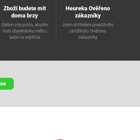
Zboží budete mít
Heureka Ověřeno
doma brzy
zákazníky
Dělám vše proto, abyste
Jsem držitelem prestižního
Vaši objednávku měli u
certifikátu Ověřeno
sebe co nejdříve
zákazníky
lat