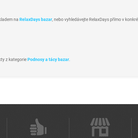
skladem na
RelaxDays bazar
, nebo vyhledávejte RelaxDays přímo v konkré
kty z kategorie
Podnosy a tácy bazar
.