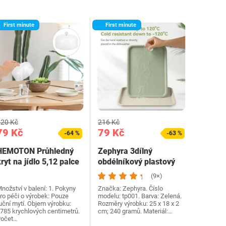
First minute
First minute
20 Kč
216 Kč
79 Kč
79 Kč
-64 %
-63 %
HEMOTON Průhledný
Zephyra 3dílný
ryt na jídlo 5,12 palce
obdélníkový plastový
Akrylový dort…
servírovací podnos,…
(9×)
nožství v balení: 1. Pokyny
Značka: Zephyra. Číslo
ro péči o výrobek: Pouze
modelu: tp001. Barva: Zelená.
uční mytí. Objem výrobku:
Rozměry výrobku: 25 x 18 x 2
785 krychlových centimetrů.
cm; 240 gramů. Materiál:…
očet…