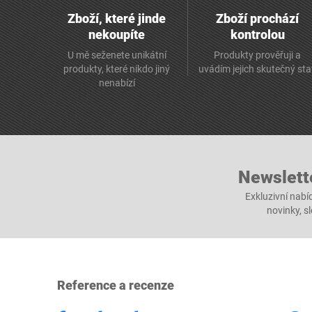
Zboží, které jinde
Zboží prochází
nekoupíte
kontrolou
U mě seženete unikátní
Produkty prověřuji a
produkty, které nikdo jiný
uvádím jejich skutečný st
nenabízí
Newslett
Exkluzivní nabí
novinky, s
Reference a recenze