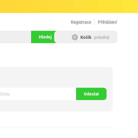
Registrace
Přihlášení
Hledej
Košík
prázdný
0
1714369
Odeslat