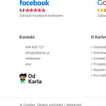
4,8
4,8
Zobrazit Facebook hodnocení
Zobra
Kontakt
O Karlo
494 900 127
Obchodn
info@odkarla.cz
Ochrana
reklamace
Kontakt
více
Prodejn
Napsali 
Pro méd
🍪 Cookies:
Zásady používání
|
Nastavení