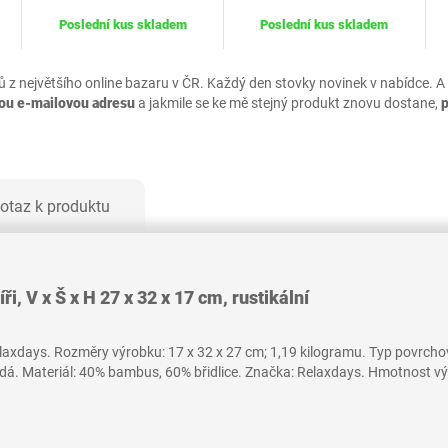
Poslední kus skladem
Poslední kus skladem
ů z největšího online bazaru v ČR. Každý den stovky novinek v nabídce. A
vou e-mailovou adresu
a jakmile se ke mě stejný produkt znovu dostane,
otaz k produktu
ři, V x Š x H 27 x 32 x 17 cm, rustikální
axdays. Rozměry výrobku: 17 x 32 x 27 cm; 1,19 kilogramu. Typ povrchov
. Materiál: 40% bambus, 60% břidlice. Značka: Relaxdays. Hmotnost výro