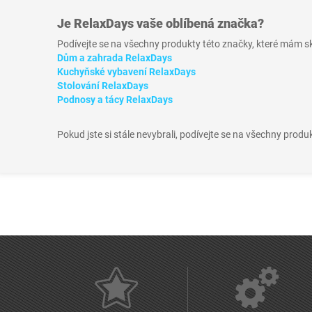
Je
RelaxDays
vaše oblíbená značka?
Podívejte se na všechny produkty této značky, které mám 
Dům a zahrada RelaxDays
Kuchyňské vybavení RelaxDays
Stolování RelaxDays
Podnosy a tácy RelaxDays
Pokud jste si stále nevybrali, podívejte se na všechny produ