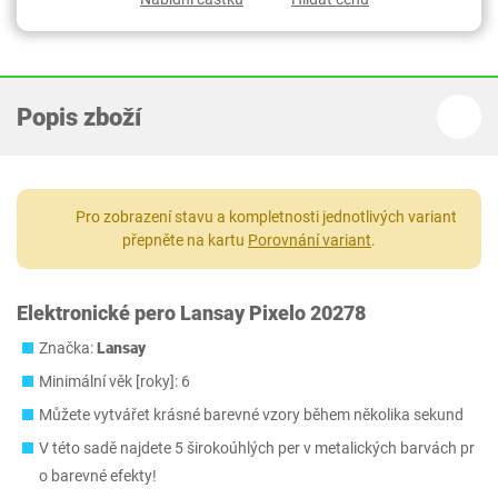
Popis zboží
Pro zobrazení stavu a kompletnosti jednotlivých variant
přepněte na kartu
Porovnání variant
.
Elektronické pero Lansay Pixelo 20278
Značka:
Lansay
Minimální věk [roky]: 6
Můžete vytvářet krásné barevné vzory během několika sekund
V této sadě najdete 5 širokoúhlých per v metalických barvách pr
o barevné efekty!