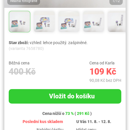
Reálná fotografie
1/12
Stav zboží:
vzhled: lehce použitý. zašpiněné.
(varianta 7658780)
Běžná cena
Cena od Karla
400 Kč
109 Kč
90,08 Kč bez DPH
Vložit do košíku
Cena nižší o
73 %
(
291 Kč
)
Poslední kus skladem
U Vás 11. 8. - 12. 8.
Nabídni částku
Hlídat cenu