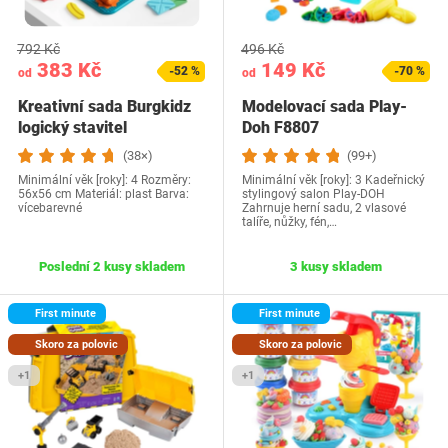
792 Kč
496 Kč
383 Kč
149 Kč
-52 %
-70 %
od
od
Kreativní sada Burgkidz
Modelovací sada Play-
logický stavitel
Doh F8807
(38×)
(99+)
Minimální věk [roky]: 4 Rozměry:
Minimální věk [roky]: 3 Kadeřnický
56x56 cm Materiál: plast Barva:
stylingový salon Play-DOH
vícebarevné
Zahrnuje herní sadu, 2 vlasové
talíře, nůžky, fén,…
Poslední 2 kusy skladem
3 kusy skladem
First minute
First minute
Skoro za polovic
Skoro za polovic
+1
+1