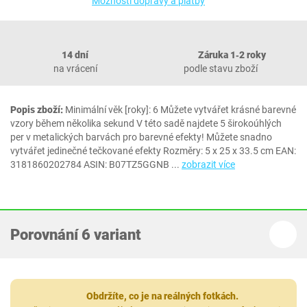
Možnosti dopravy a platby
14 dní
Záruka 1‐2 roky
na vrácení
podle stavu zboží
Popis zboží:
Minimální věk [roky]: 6 Můžete vytvářet krásné barevné
vzory během několika sekund V této sadě najdete 5 širokoúhlých
per v metalických barvách pro barevné efekty! Můžete snadno
vytvářet jedinečné tečkované efekty Rozměry: 5 x 25 x 33.5 cm EAN:
3181860202784 ASIN: B07TZ5GGNB
...
zobrazit více
Porovnání 6 variant
Obdržíte, co je na reálných fotkách.