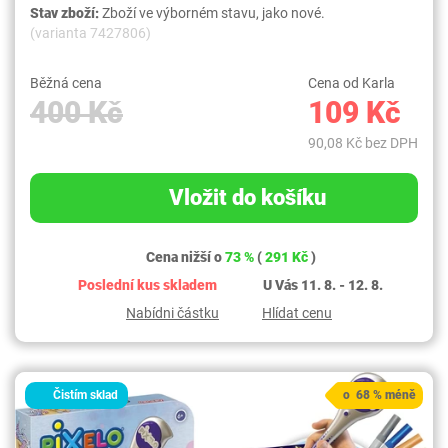
Stav zboží:
Zboží ve výborném stavu, jako nové.
(varianta 7427806)
Běžná cena
Cena od Karla
400 Kč
109 Kč
90,08 Kč bez DPH
Vložit do košíku
Cena nižší o
73 %
(
291 Kč
)
Poslední kus skladem
U Vás 11. 8. - 12. 8.
Nabídni částku
Hlídat cenu
Čistím sklad
o 68 % méně