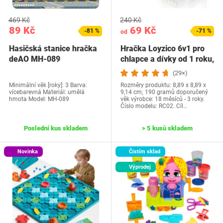
469 Kč
240 Kč
89 Kč
69 Kč
-81 %
-71 %
od
Hasičská stanice hračka
Hračka Loyzico 6v1 pro
deAO MH-089
chlapce a dívky od 1 roku,
…
(29×)
Minimální věk [roky]: 3 Barva:
Rozměry produktu: 8,89 x 8,89 x
vícebarevná Materiál: umělá
9,14 cm; 190 gramů doporučený
hmota Model: ‎MH-089
věk výrobce: 18 měsíců - 3 roky.
Číslo modelu: RC02. Cíl…
Poslední kus skladem
> 5 kusů skladem
Novinka
Čistím sklad
Výprodej