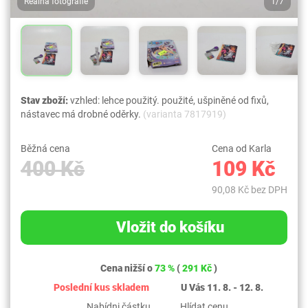
Reálná fotografie
1/7
Stav zboží:
vzhled: lehce použitý. použité, ušpiněné od fixů,
nástavec má drobné oděrky.
(varianta 7817919)
Běžná cena
Cena od Karla
400 Kč
109 Kč
90,08 Kč bez DPH
Vložit do košíku
Cena nižší o
73 %
(
291 Kč
)
Poslední kus skladem
U Vás 11. 8. - 12. 8.
Nabídni částku
Hlídat cenu