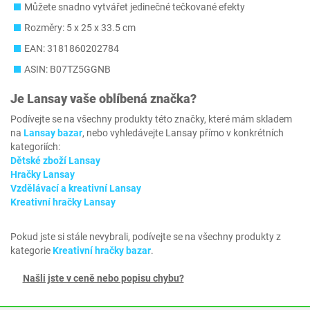
Můžete snadno vytvářet jedinečné tečkované efekty
Rozměry: 5 x 25 x 33.5 cm
EAN: 3181860202784
ASIN: B07TZ5GGNB
Je
Lansay
vaše oblíbená značka?
Podívejte se na všechny produkty této značky, které mám skladem
na
Lansay bazar
, nebo vyhledávejte Lansay přímo v konkrétních
kategoriích:
Dětské zboží Lansay
Hračky Lansay
Vzdělávací a kreativní Lansay
Kreativní hračky Lansay
Pokud jste si stále nevybrali, podívejte se na všechny produkty z
kategorie
Kreativní hračky bazar
.
Našli jste v ceně nebo popisu chybu?