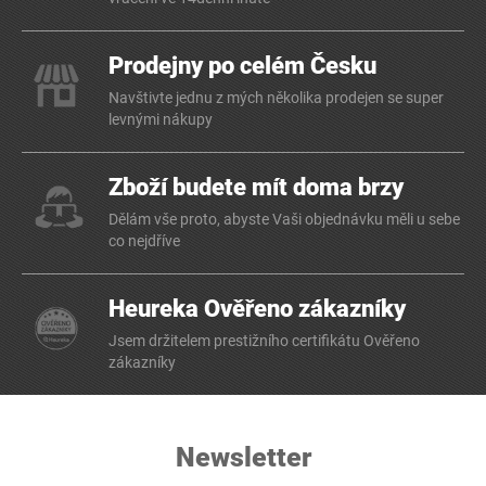
Prodejny po celém Česku
Navštivte jednu z mých několika prodejen se super
levnými nákupy
Zboží budete mít doma brzy
Dělám vše proto, abyste Vaši objednávku měli u sebe
co nejdříve
Heureka Ověřeno zákazníky
Jsem držitelem prestižního certifikátu Ověřeno
zákazníky
Newsletter