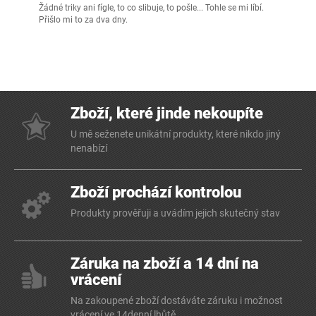
Žádné triky ani fígle, to co slibuje, to pošle... Tohle se mi líbí.
Přišlo mi to za dva dny.
Zboží, které jinde nekoupíte
U mě seženete unikátní produkty, které nikdo jiný
nenabízí
Zboží prochází kontrolou
Produkty prověřuji a uvádím jejich skutečný stav
Záruka na zboží a 14 dní na
vrácení
Na zakoupené zboží dostáváte záruku i možnost
vrácení ve 14denní lhůtě