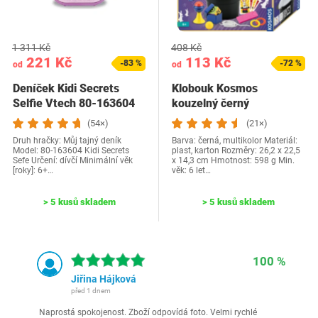
1 311 Kč
408 Kč
221 Kč
113 Kč
-83 %
-72 %
od
od
Deníček Kidi Secrets
Klobouk Kosmos
Selfie Vtech 80-163604
kouzelný černý
(54×)
(21×)
Druh hračky: Můj tajný deník
Barva: černá, multikolor Materiál:
Model: 80-163604 Kidi Secrets
plast, karton Rozměry: 26,2 x 22,5
Sefe Určení: dívčí Minimální věk
x 14,3 cm Hmotnost: 598 g Min.
[roky]: 6+…
věk: 6 let…
> 5 kusů skladem
> 5 kusů skladem
100 %
Jiřina Hájková
před 1 dnem
Naprostá spokojenost. Zboží odpovídá foto. Velmi rychlé