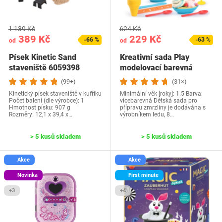
1 139 Kč
624 Kč
389 Kč
229 Kč
-66 %
-63 %
od
od
Písek Kinetic Sand
Kreativní sada Play
staveniště 6059398
modelovací barevná
(99+)
(31×)
Kinetický písek staveniště v kufříku
Minimální věk [roky]: 1.5 Barva:
Počet balení (dle výrobce): 1
vícebarevná Dětská sada pro
Hmotnost písku: 907 g
přípravu zmrzliny je dodávána s
Rozměry: 12,1 x 39,4 x…
výrobníkem ledu, 8…
> 5 kusů skladem
> 5 kusů skladem
Akce
Akce
Novinka
First minute
+3
+4