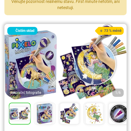
Věnujte pozornost reálnému stavu.
First minute
nefotím, ani
netestuji.
Čistím sklad
o 73 % méně
Ilustrační fotografie
1/6