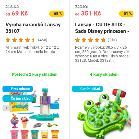
216 Kč
720 Kč
69 Kč
351 Kč
-68 %
-51 %
od
od
Výroba náramků Lansay
Lansay - CUTIE STIX -
33107
Sada Disney princezen -
Sada na…
(46×)
(11×)
Minimální věk [roky]: 6 12 x 12 x
Rozměry výrobku: 30,5 x 7 x 26
24 cm Materiál: umělá hmota
cm; 580 gramů. Doporučený věk
výrobce: 6 let a více. Číslo modelu:
33128. Model: 33128.…
Poslední 2 kusy skladem
4 kusy skladem
First minute
Čistím sklad
Čistím sklad
+3