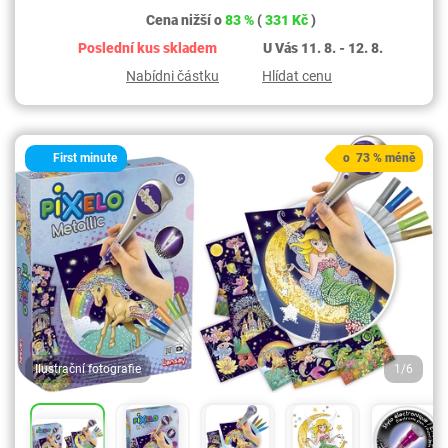
Cena nižší o
83 %
(
331 Kč
)
Poslední kus skladem
U Vás 11. 8. - 12. 8.
Nabídni částku
Hlídat cenu
First minute
o 73 % méně
Ilustrační fotografie
1/6