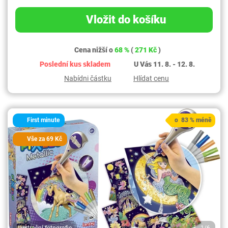
Vložit do košíku
Cena nižší o
68 %
(
271 Kč
)
Poslední kus skladem
U Vás 11. 8. - 12. 8.
Nabídni částku
Hlídat cenu
First minute
o 83 % méně
Vše za 69 Kč
Ilustrační fotografie
1/6