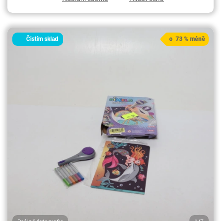
Čistím sklad
o 73 % méně