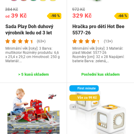
384 Kč
972 Kč
39 Kč
329 Kč
-90 %
-66 %
od
Sada Play Doh duhový
Hračka pro děti Hot Bee
výrobník ledu od 3 let
5577-26
(63×)
(13×)
Minimální věk [roky]: 3 Barva:
Minimální věk [roky]: 3 Materiál:
multikolor Rozměry produktu: 6,6
plast Model: 5577-26
x 25,4 x 29,2 cm Hmotnost: 250 g
Rozměry [cm]: 32 x 28 Napájení:
Materiál:…
baterie Barva: zelená,…
> 5 kusů skladem
Poslední kus skladem
First minute
Vše za 99 Kč
+1