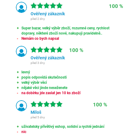
100 %
Ověřený zákazník
před 2 dny
Super bazar, velký výběr zboží, rozumné ceny, rychlost
dopravy, některé zboží nové, nakupuji pravidelně..
Nemám co bych napsal
100 %
Ověřený zákazník
před 3 dny
levný
popis odpovídá skutečnosti
velký výběr věcí
nějaké věci jinde neseženete
na dobírku jde zaslat jen 10 ks zboží
100 %
Miloš
před 5 dny
uživatelsky přívětivý eshop, solidní a rychlé jednání
nic