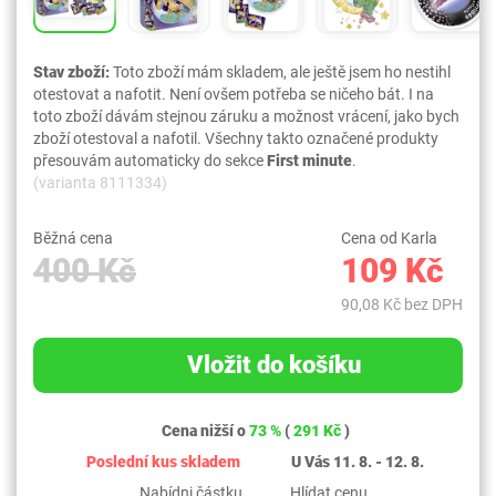
Stav zboží:
Toto zboží mám skladem, ale ještě jsem ho nestihl
otestovat a nafotit. Není ovšem potřeba se ničeho bát. I na
toto zboží dávám stejnou záruku a možnost vrácení, jako bych
zboží otestoval a nafotil. Všechny takto označené produkty
přesouvám automaticky do sekce
First minute
.
(varianta 8111334)
Běžná cena
Cena od Karla
400 Kč
109 Kč
90,08 Kč bez DPH
Vložit do košíku
Cena nižší o
73 %
(
291 Kč
)
Poslední kus skladem
U Vás 11. 8. - 12. 8.
Nabídni částku
Hlídat cenu