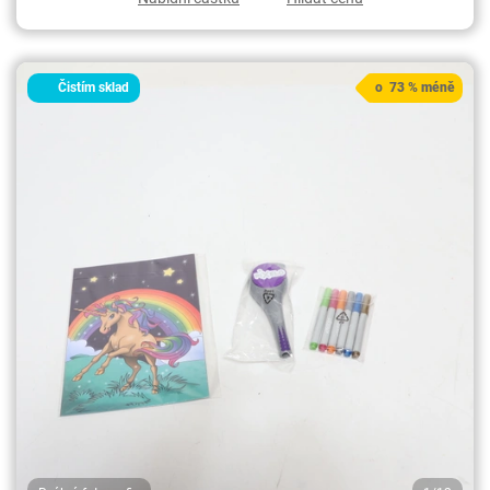
Čistím sklad
o 73 % méně