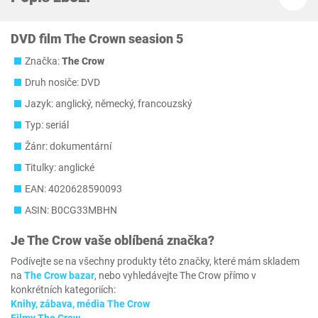
DVD film The Crown seasion 5
Značka:
The Crow
Druh nosiče: DVD
Jazyk: anglický, německý, francouzský
Typ: seriál
Žánr: dokumentární
Titulky: anglické
EAN: 4020628590093
ASIN: B0CG33MBHN
Je
The Crow
vaše oblíbená značka?
Podívejte se na všechny produkty této značky, které mám skladem
na
The Crow bazar
, nebo vyhledávejte The Crow přímo v
konkrétních kategoriích:
Knihy, zábava, média The Crow