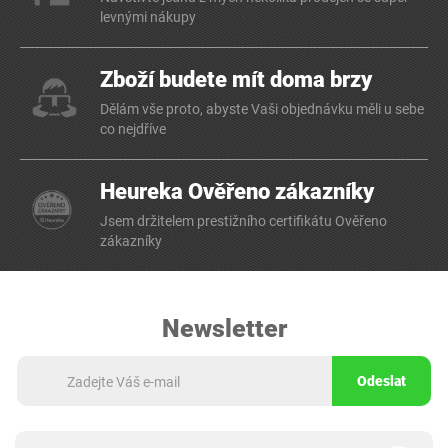
levnými nákupy
Zboží budete mít doma brzy
Dělám vše proto, abyste Vaši objednávku měli u sebe
co nejdříve
Heureka Ověřeno zákazníky
Jsem držitelem prestižního certifikátu Ověřeno
zákazníky
Newsletter
Odeslat