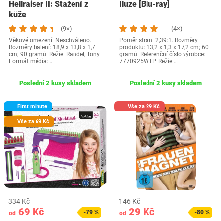
Hellraiser II: Stažení z
Iluze [Blu-ray]
kůže
(9×)
(4×)
Věkové omezení: Neschváleno.
Poměr stran: 2,39:1. Rozměry
Rozměry balení: 18,9 x 13,8 x 1,7
produktu: 13,2 x 1,3 x 17,2 cm; 60
cm; 90 gramů. Režie: Randel, Tony.
gramů. Referenční číslo výrobce:
Formát média:…
7770925WTP. Režie:…
Poslední 2 kusy skladem
Poslední 2 kusy skladem
First minute
Vše za 29 Kč
Vše za 69 Kč
334 Kč
146 Kč
69 Kč
29 Kč
-79 %
-80 %
od
od