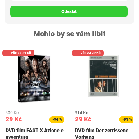
Odeslat
Mohlo by se vám líbit
Vše za 29 Kč
Vše za 29 Kč
500 Kč
314 Kč
29 Kč
29 Kč
-94 %
-91 %
DVD film FAST X Azione e
DVD film Der zerrissene
avventura
Vorhang