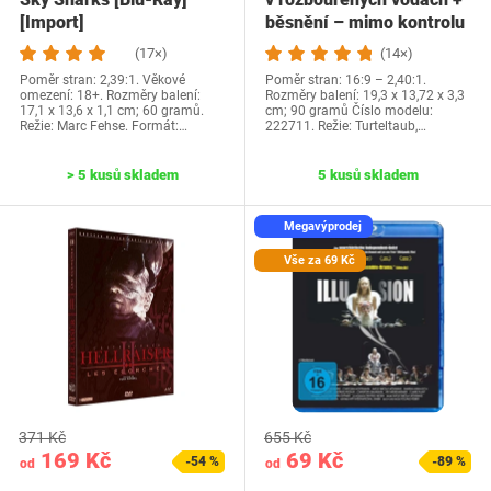
[Import]
běsnění – mimo kontrolu
(17×)
(14×)
Poměr stran: 2,39:1. Věkové
Poměr stran: 16:9 – 2,40:1.
omezení: 18+. Rozměry balení:
Rozměry balení: 19,3 x 13,72 x 3,3
17,1 x 13,6 x 1,1 cm; 60 gramů.
cm; 90 gramů Číslo modelu:
Režie: Marc Fehse. Formát:…
222711. Režie: Turteltaub,…
> 5 kusů skladem
5 kusů skladem
Megavýprodej
Vše za 69 Kč
371 Kč
655 Kč
169 Kč
69 Kč
-54 %
-89 %
od
od