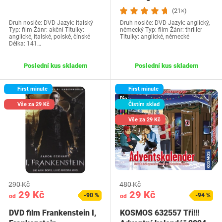
(21×)
Druh nosiče: DVD Jazyk: italský
Druh nosiče: DVD Jazyk: anglický,
Typ: film Žánr: akční Titulky:
německý Typ: film Žánr: thriller
anglické, italské, polské, čínské
Titulky: anglické, německé
Délka: 141…
Poslední kus skladem
Poslední kus skladem
First minute
First minute
Vše za 29 Kč
Čistím sklad
Vše za 29 Kč
290 Kč
480 Kč
29 Kč
29 Kč
-90 %
-94 %
od
od
DVD film Frankenstein I,
KOSMOS 632557 Tři!!!