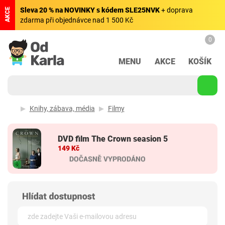
Sleva 20 % na NOVINKY s kódem SLE25NVK
+ doprava
AKCE
zdarma při objednávce nad 1 500 Kč
0
MENU
AKCE
KOŠÍK
Knihy, zábava, média
Filmy
DVD film The Crown seasion 5
149 Kč