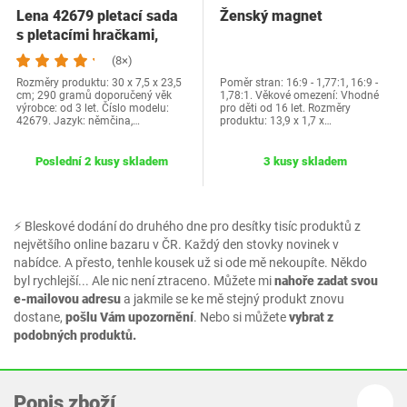
Lena 42679 pletací sada
Ženský magnet
s pletacími hračkami,
skládací…
(8×)
Rozměry produktu: 30 x 7,5 x 23,5
Poměr stran: 16:9 - 1,77:1, 16:9 -
cm; 290 gramů doporučený věk
1,78:1. Věkové omezení: Vhodné
výrobce: od 3 let. Číslo modelu:
pro děti od 16 let. Rozměry
42679. Jazyk: němčina,…
produktu: 13,9 x 1,7 x…
Poslední 2 kusy skladem
3 kusy skladem
⚡ Bleskové dodání do druhého dne pro desítky tisíc produktů z
největšího online bazaru v ČR. Každý den stovky novinek v
nabídce. A přesto, tenhle kousek už si ode mě nekoupíte. Někdo
byl rychlejší... Ale nic není ztraceno. Můžete mi
nahoře zadat svou
e-mailovou adresu
a jakmile se ke mě stejný produkt znovu
dostane,
pošlu Vám upozornění
. Nebo si můžete
vybrat z
podobných produktů.
Popis zboží