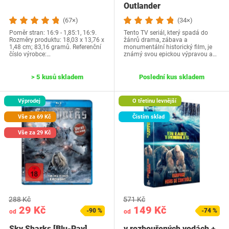
Outlander
(67×)
(34×)
Poměr stran: 16:9 - 1,85:1, 16:9.
Tento TV seriál, který spadá do
Rozměry produktu: 18,03 x 13,76 x
žánrů drama, zábava a
1,48 cm; 83,16 gramů. Referenční
monumentální historický film, je
číslo výrobce:…
známý svou epickou výpravou a…
> 5 kusů skladem
Poslední kus skladem
Výprodej
O třetinu levnější
Vše za 69 Kč
Čistím sklad
Vše za 29 Kč
288 Kč
571 Kč
29 Kč
149 Kč
-90 %
-74 %
od
od
Sky Sharks [Blu-Ray]
v rozbouřených vodách +