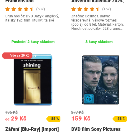
Frankenstein
Adventní kalendář 2024,
objevte…
(53×)
(16×)
Druh nosiče: DVD Jazyk: anglický,
Značka: Cosmos. Barva:
italský Typ: film Titulky: italské
vícebarevná. Věkové rozmezí
(popis): od 8 let. Materiál: karton.
Hmotnost položky: 528 gramů…
Poslední 2 kusy skladem
3 kusy skladem
Vše za 29 Kč
196 Kč
377 Kč
29 Kč
159 Kč
-85 %
-58 %
od
Záření [Blu-Ray] [Import]
DVD film Sony Pictures