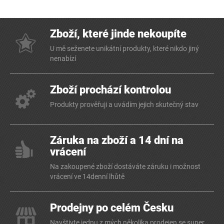
Zboží, které jinde nekoupíte
U mě seženete unikátní produkty, které nikdo jiný
nenabízí
Zboží prochází kontrolou
Produkty prověřuji a uvádím jejich skutečný stav
Záruka na zboží a 14 dní na
vrácení
Na zakoupené zboží dostáváte záruku i možnost
vrácení ve 14denní lhůtě
Prodejny po celém Česku
Navštivte jednu z mých několika prodejen se super