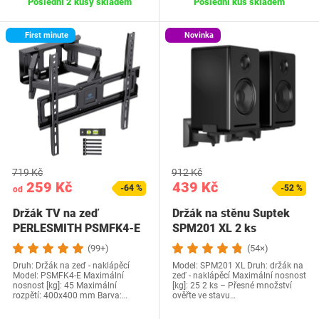
Poslední 2 kusy skladem
Poslední kus skladem
First minute
Novinka
719 Kč
912 Kč
259 Kč
439 Kč
-64 %
-52 %
od
Držák TV na zeď
Držák na stěnu Suptek
PERLESMITH PSMFK4-E
SPM201 XL 2 ks
(99+)
(54×)
Druh: Držák na zeď - naklápěcí
Model: SPM201 XL Druh: držák na
Model: PSMFK4-E Maximální
zeď - naklápěcí Maximální nosnost
nosnost [kg]: 45 Maximální
[kg]: 25 2 ks – Přesné množství
rozpětí: 400x400 mm Barva:…
ověřte ve stavu…