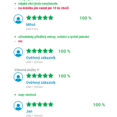
nějaké věci jinde neseženete
na dobírku jde zaslat jen 10 ks zboží
100 %
Miloš
před 5 dny
uživatelsky přívětivý eshop, solidní a rychlé jednání
nic
100 %
Ověřený zákazník
před 1 týdnem
Výborné služby !!!
100 %
Ověřený zákazník
před 1 týdnem
supr obchod
100 %
Jan
před 1 týdnem