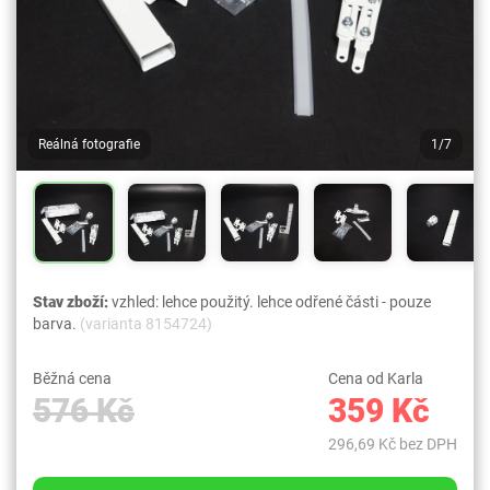
Reálná fotografie
1/7
Stav zboží:
vzhled: lehce použitý. lehce odřené části - pouze
barva.
(varianta 8154724)
Běžná cena
Cena od Karla
576 Kč
359 Kč
296,69 Kč bez DPH