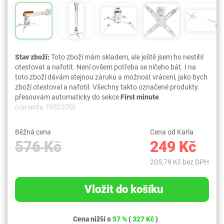
Stav zboží:
Toto zboží mám skladem, ale ještě jsem ho nestihl
otestovat a nafotit. Není ovšem potřeba se ničeho bát. I na
toto zboží dávám stejnou záruku a možnost vrácení, jako bych
zboží otestoval a nafotil. Všechny takto označené produkty
přesouvám automaticky do sekce
First minute
.
(varianta 7852370)
Běžná cena
Cena od Karla
576 Kč
249 Kč
205,79 Kč bez DPH
Vložit do košíku
Cena nižší o
57 %
(
327 Kč
)