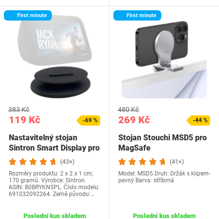
First minute
First minute
383 Kč
480 Kč
119 Kč
269 Kč
-69 %
-44 %
Nastavitelný stojan
Stojan Stouchi MSD5 pro
Sintron Smart Display pro
MagSafe
Shá´w 5 a…
(43×)
(41×)
Rozměry produktu: 2 x 2 x 1 cm;
Model: MSD5 Druh: Držák s klipem-
170 gramů. Výrobce: Sintron.
pevný Barva: stříbrná
ASIN: B0BRYKNSPL. Číslo modelu:
691032092264. Země původu:…
Poslední kus skladem
Poslední kus skladem