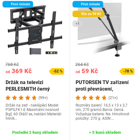
First minute
First minute
Vše za 99 Kč
+1
768 Kč
264 Kč
369 Kč
59 Kč
-52 %
-78 %
od
od
Držák na televizi
PUTORSEN TV zařízení
PERLESMITH černý
proti převrácení,
nábytkové popruhy…
(99+)
(21×)
Držák na zeď - naklápěcí Model:
Rozměry balení: 16,5 x 13 x 3,7
PSPILFK1-E Maximální nosnost
cm; 270 gramů Barva: černá.
[kg]: 60 Otáčí se, naklání Materiál:
Vyžaduje baterie: Ne. Hmotnost
hliník…
položky: 270 g. ASIN:…
Poslední 2 kusy skladem
> 5 kusů skladem