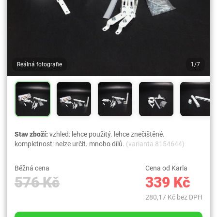
Reálná fotografie
1/7
Stav zboží:
vzhled: lehce použitý. lehce znečištěné.
kompletnost: nelze určit. mnoho dílů.
(varianta 8154644)
Běžná cena
Cena od Karla
576 Kč
339 Kč
280,17 Kč bez DPH