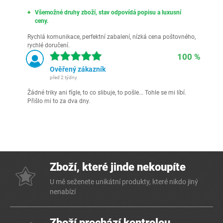
Všemožné druhy zboží, stav odpovídá popisu a luxusní
ceny.
Rychlá komunikace, perfektní zabalení, nízká cena poštovného,
rychlé doručení.
100 %
Ověřený zákazník
před 2 týdny
Žádné triky ani fígle, to co slibuje, to pošle... Tohle se mi líbí.
Přišlo mi to za dva dny.
Zboží, které jinde nekoupíte
U mě seženete unikátní produkty, které nikdo jiný
nenabízí
Zboží prochází kontrolou