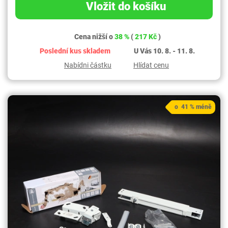
Vložit do košíku
Cena nižší o
38 %
(
217 Kč
)
Poslední kus skladem
U Vás 10. 8. - 11. 8.
Nabídni částku
Hlídat cenu
o 41 % méně