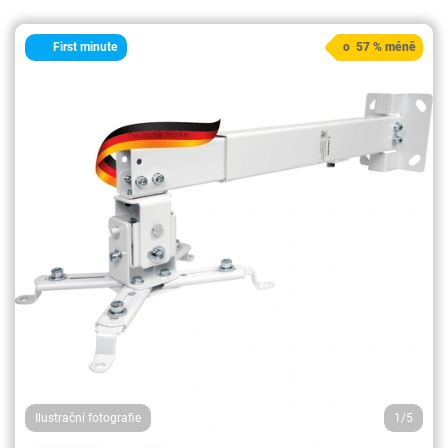
First minute
o 57 % méně
Ilustrační fotografie
1/5