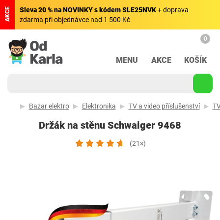
Sleva 20 % na NOVINKY s kódem SLE25NVK
+ doprava
AKCE
zdarma při objednávce nad 1 500 Kč
0
MENU
AKCE
KOŠÍK
Bazar elektro
Elektronika
TV a video příslušenství
TV
Držák na stěnu Schwaiger 9468
(21×)