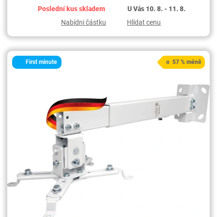
Poslední kus skladem
U Vás 10. 8. - 11. 8.
Nabídni částku
Hlídat cenu
First minute
o 57 % méně