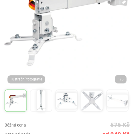
Ilustrační fotografie
1/5
576 Kč
Běžná cena