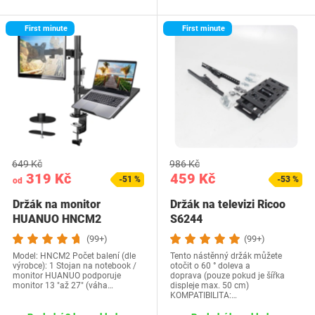
First minute
First minute
649 Kč
986 Kč
319 Kč
459 Kč
-51 %
-53 %
od
Držák na monitor
Držák na televizi Ricoo
HUANUO HNCM2
S6244
(99+)
(99+)
Model: HNCM2 Počet balení (dle
Tento nástěnný držák můžete
výrobce): 1 Stojan na notebook /
otočit o 60 ° doleva a
monitor HUANUO podporuje
doprava (pouze pokud je šířka
monitor 13 "až 27" (váha…
displeje max. 50 cm)
KOMPATIBILITA:…