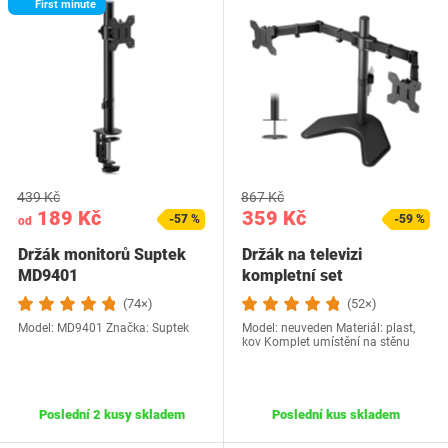
First minute
439 Kč
867 Kč
189 Kč
359 Kč
-57 %
-59 %
od
Držák monitorů Suptek
Držák na televizi
MD9401
kompletní set
(74×)
(52×)
Model: MD9401 Značka: Suptek
Model: neuveden Materiál: plast,
kov Komplet umístění na stěnu
Poslední 2 kusy skladem
Poslední kus skladem