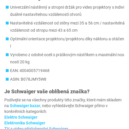
Univerzální nástěnný a stropní držák pro video projektory s indivi
duálně nastavitelnou vzdáleností otvorů
Nastavitelná vzdálenost od stěny mezi 35 a 56 cm / nastavitelná
vzdálenost od stropu mezi 43 a 65 cm
Optimální orientace projektoru/projektoru díky náklonu a otáčen
í
Vyrobeno z odolné oceli s práškovým nástřikem s maximální nos
ností 20 kg
EAN: 4004005719468
ASIN: B078JMY5W8
Je
Schwaiger
vaše oblíbená značka?
Podívejte se na všechny produkty této značky, které mám skladem
na
Schwaiger bazar
, nebo vyhledávejte Schwaiger přímo v
konkrétních kategoriích:
Elektro Schwaiger
Elektronika Schwaiger
TV a video příslušenství Schwaiger