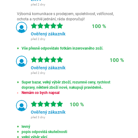
před 2 dny
Výborná komunikace s prodejcem, spolehlivost, vstřícnost,
ochota a rychlé jednání, ráda doporučuji!
100 %
Ověřený zákazník
před 2 dny
Vše přesně odpovídalo fotkám inzerovaného zoží.
100 %
Ověřený zákazník
před 2 dny
Super bazar, velký výběr zboží, rozumné ceny, rychlost
dopravy, některé zboží nové, nakupuji pravidelně..
Nemám co bych napsal
100 %
Ověřený zákazník
před 3 dny
levný
popis odpovídá skutečnosti
velký výběr věcí