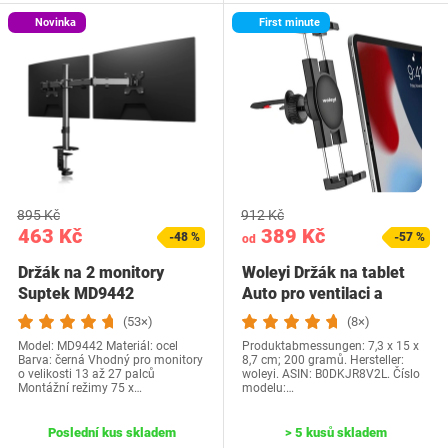
Novinka
First minute
895 Kč
912 Kč
463 Kč
389 Kč
-48 %
-57 %
od
Držák na 2 monitory
Woleyi Držák na tablet
Suptek MD9442
Auto pro ventilaci a
kokpit - Otočný…
(53×)
(8×)
Model: MD9442 Materiál: ocel
Produktabmessungen: 7,3 x 15 x
Barva: černá Vhodný pro monitory
8,7 cm; 200 gramů. Hersteller:
o velikosti 13 až 27 palců
woleyi. ASIN: B0DKJR8V2L. Číslo
Montážní režimy 75 x…
modelu:…
Poslední kus skladem
> 5 kusů skladem