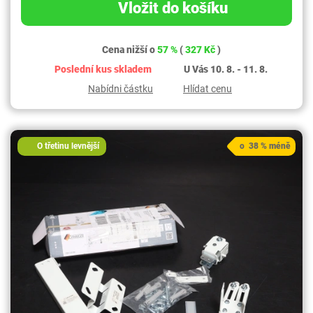
Vložit do košíku
Cena nižší o
57 %
(
327 Kč
)
Poslední kus skladem
U Vás 10. 8. - 11. 8.
Nabídni částku
Hlídat cenu
O třetinu levnější
o 38 % méně