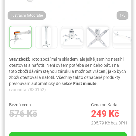
Ilustrační fotografie
1/5
Stav zboží:
Toto zboží mám skladem, ale ještě jsem ho nestihl
otestovat a nafotit. Není ovšem potřeba se ničeho bát. I na
toto zboží dávám stejnou záruku a možnost vrácení, jako bych
zboží otestoval a nafotil. Všechny takto označené produkty
přesouvám automaticky do sekce
First minute
.
(varianta 7830152)
Běžná cena
Cena od Karla
576 Kč
249 Kč
205,79 Kč bez DPH