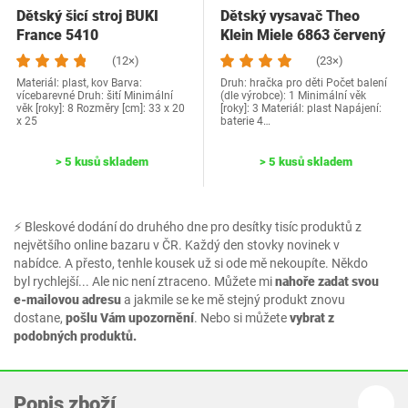
Dětský šicí stroj BUKI
Dětský vysavač Theo
France 5410
Klein Miele 6863 červený
(12×)
(23×)
Materiál: plast, kov Barva:
Druh: hračka pro děti Počet balení
vícebarevné Druh: šití Minimální
(dle výrobce): 1 Minimální věk
věk [roky]: 8 Rozměry [cm]: ‎33 x 20
[roky]: 3 Materiál: plast Napájení:
x 25
baterie 4…
> 5 kusů skladem
> 5 kusů skladem
⚡ Bleskové dodání do druhého dne pro desítky tisíc produktů z
největšího online bazaru v ČR. Každý den stovky novinek v
nabídce. A přesto, tenhle kousek už si ode mě nekoupíte. Někdo
byl rychlejší... Ale nic není ztraceno. Můžete mi
nahoře zadat svou
e-mailovou adresu
a jakmile se ke mě stejný produkt znovu
dostane,
pošlu Vám upozornění
. Nebo si můžete
vybrat z
podobných produktů.
Popis zboží