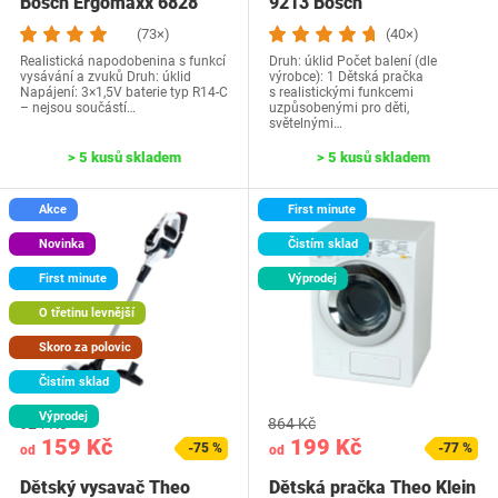
Bosch Ergomaxx 6828
9213 Bosch
(73×)
(40×)
Realistická napodobenina s funkcí
Druh: úklid Počet balení (dle
vysávání a zvuků Druh: úklid
výrobce): 1 Dětská pračka
Napájení: 3×1,5V baterie typ R14-C
s realistickými funkcemi
– nejsou součástí…
uzpůsobenými pro děti,
světelnými…
> 5 kusů skladem
> 5 kusů skladem
Akce
First minute
Novinka
Čistím sklad
First minute
Výprodej
O třetinu levnější
Skoro za polovic
Čistím sklad
Výprodej
624 Kč
864 Kč
159 Kč
199 Kč
-75 %
-77 %
od
od
Dětský vysavač Theo
Dětská pračka Theo Klein