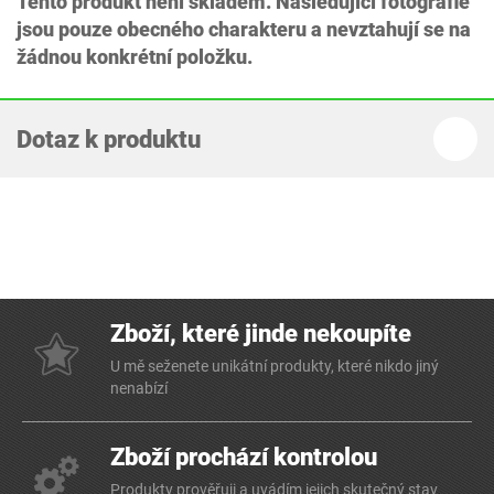
Tento produkt není skladem. Následující fotografie
jsou pouze obecného charakteru a nevztahují se na
žádnou konkrétní položku.
Dotaz k produktu
Zboží, které jinde nekoupíte
U mě seženete unikátní produkty, které nikdo jiný
nenabízí
Zboží prochází kontrolou
Produkty prověřuji a uvádím jejich skutečný stav