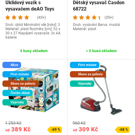
Úklidový vozík s
Dětský vysavač Casdon
vysavačem deAO Toys
68722
PHLC
(43×)
(35×)
Druh: úklid Minimální věk [roky]: 3
Druh: vysávání Barva: modrá
Materiál: plast Rozměry [cm]: 52 x
Materiál: plast
30 x 27 Napájení vysavače: 3x AA
baterie
4 kusy skladem
> 5 kusů skladem
Akce
First minute
First minute
Skoro za polovic
Skoro za polovic
Výprodej
Čistím sklad
Výprodej
1 253 Kč
960 Kč
389 Kč
309 Kč
-69 %
-68 %
od
od