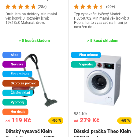
(28×)
(99+)
Druh: hra na doktory Minimální
Typ vysavače: tyčový Model:
věk [roky]: 3 Rozměry [cm]:
PLC68702 Minimální věk [roky]: 3
19x13x8 Materiál: dřevo
Popis: tento vysavač na hraní je
navržen do…
> 5 kusů skladem
> 5 kusů skladem
Akce
First minute
Novinka
Výprodej
First minute
Skoro za polovic
Čistím sklad
Výprodej
Hot deals
593 Kč
881 Kč
119 Kč
279 Kč
-80 %
-68 %
od
od
Dětský vysavač Klein
Dětská pračka Theo Klein