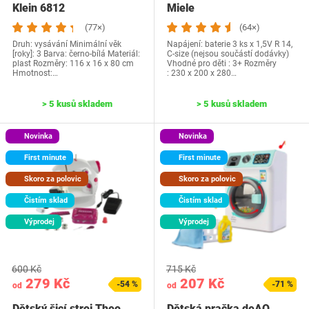
Klein 6812
Miele
(77×)
(64×)
Druh: vysávání Minimální věk
Napájení: baterie 3 ks x 1,5V R 14,
[roky]: 3 Barva: černo-bílá Materiál:
C-size (nejsou součástí dodávky)
plast Rozměry: 116 x 16 x 80 cm
Vhodné pro děti : 3+ Rozměry
Hmotnost:…
: 230 x 200 x 280…
> 5 kusů skladem
> 5 kusů skladem
Novinka
Novinka
First minute
First minute
Skoro za polovic
Skoro za polovic
Čistím sklad
Čistím sklad
Výprodej
Výprodej
600 Kč
715 Kč
279 Kč
207 Kč
-54 %
-71 %
od
od
Dětský šicí stroj Theo
Dětská pračka deAO