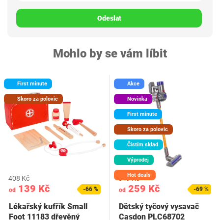
Odeslat
Mohlo by se vám líbit
First minute
Akce
Skoro za polovic
Novinka
First minute
Skoro za polovic
Čistím sklad
Výprodej
Hot deals
408 Kč
849 Kč
139 Kč
259 Kč
-66 %
-69 %
od
od
Lékařský kufřík Small
Dětský tyčový vysavač
Foot 11183 dřevěný
Casdon PLC68702