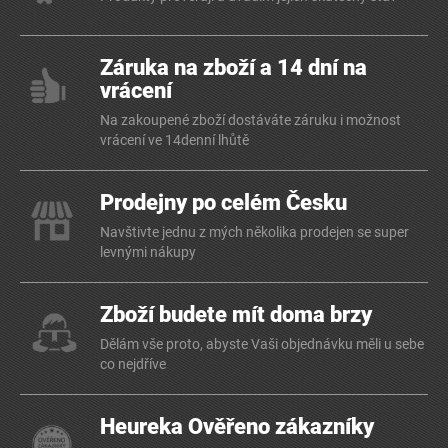
Záruka na zboží a 14 dní na
vrácení
Na zakoupené zboží dostáváte záruku i možnost
vrácení ve 14denní lhůtě
Prodejny po celém Česku
Navštivte jednu z mých několika prodejen se super
levnými nákupy
Zboží budete mít doma brzy
Dělám vše proto, abyste Vaši objednávku měli u sebe
co nejdříve
Heureka Ověřeno zákazníky