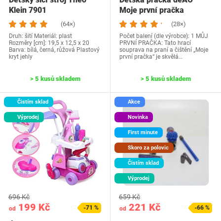
Klein 7901
Moje první pračka
(64×)
(28×)
Druh: šití Materiál: plast
Počet balení (dle výrobce): 1 MŮJ
Rozměry [cm]: 19,5 x 12,5 x 20
PRVNÍ PRAČKA: Tato hrací
Barva: bílá, černá, růžová Plastový
souprava na praní a čištění „Moje
kryt jehly
první pračka“ je skvělá…
> 5 kusů skladem
> 5 kusů skladem
Čistím sklad
Akce
Výprodej
Novinka
First minute
Skoro za polovic
Čistím sklad
Výprodej
696 Kč
659 Kč
199 Kč
221 Kč
-71 %
-66 %
od
od