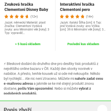
Zvuková hračka
Interaktivní hračka
Clementoni Disney Baby
Clementoni pero
bílá
(12×)
(14×)
Jazyk: německý Materiál: plast
Jazyk: italský Šířka [cm]: 6 Typ:
Značka: Clementoni Vydává
jiné Vydává zvuky: ano Výška
zvuky: ano Minimální věk [roky]: 3
[cm]: 39.6 Minimální věk [roky]: 3…
Typ: vypravěč…
> 5 kusů skladem
Poslední kus skladem
⚡ Bleskové dodání do druhého dne pro desítky tisíc produktů z
největšího online bazaru v ČR. Každý den stovky novinek v
nabídce. A přesto, tenhle kousek už si ode mě nekoupíte. Někdo
byl rychlejší... Ale nic není ztraceno. Můžete mi
nahoře zadat svou
e-mailovou adresu
a jakmile se ke mě stejný produkt znovu
dostane,
pošlu Vám upozornění
. Nebo si můžete
vybrat z
podobných produktů.
Popis zboží