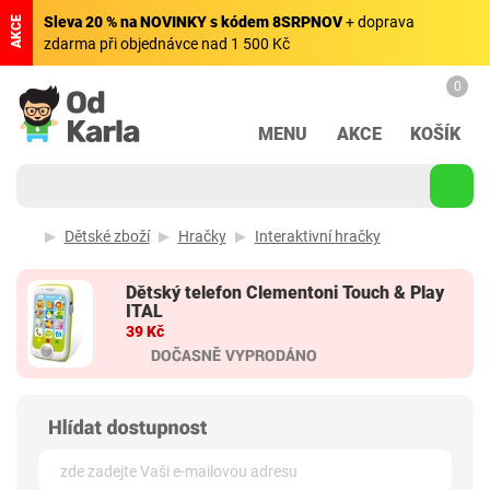
Sleva 20 % na NOVINKY s kódem 8SRPNOV
+ doprava
AKCE
zdarma při objednávce nad 1 500 Kč
0
MENU
AKCE
KOŠÍK
Dětské zboží
Hračky
Interaktivní hračky
Dětský telefon Clementoni Touch & Play
ITAL
39 Kč