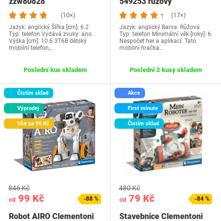
zzw80828
549253 růžový
(10×)
(17×)
Jazyk: anglický Šířka [cm]: 6.2
Jazyk: anglický Barva: Růžová
Typ: telefon Vydává zvuky: ano
Typ: telefon Minimální věk [roky]: 6
Výška [cm]: 10.6 3T6B dětský
Nespočet her a aplikací: Tato
mobilní telefon,…
mobilní hračka…
Poslední kus skladem
Poslední 2 kusy skladem
Čistím sklad
Akce
Výprodej
First minute
Vše za 99 Kč
Čistím sklad
846 Kč
480 Kč
99 Kč
79 Kč
-88 %
-84 %
od
od
Robot AIRO Clementoni
Stavebnice Clementoni