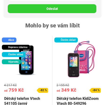
Odeslat
Mohlo by se vám líbit
Akce
Čistím sklad
Doprava zdarma
Čistím sklad
Výprodej
4 217 Kč
2 155 Kč
759 Kč
349 Kč
-82 %
-84 %
od
od
Dětský telefon Vtech
Dětský telefon KidiZoom
541105 černý
Vtech 80-549296