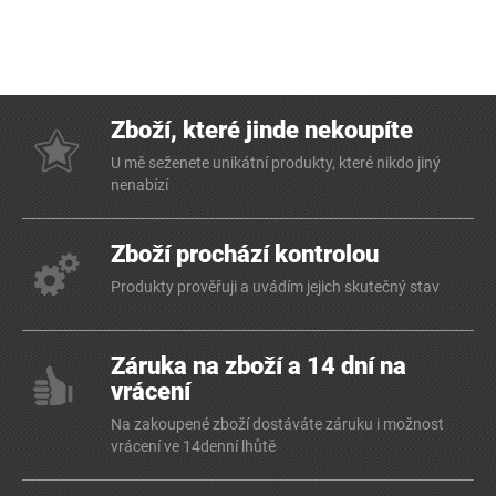
Zboží, které jinde nekoupíte
U mě seženete unikátní produkty, které nikdo jiný
nenabízí
Zboží prochází kontrolou
Produkty prověřuji a uvádím jejich skutečný stav
Záruka na zboží a 14 dní na
vrácení
Na zakoupené zboží dostáváte záruku i možnost
vrácení ve 14denní lhůtě