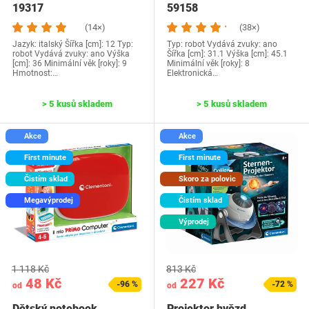
19317
59158
(14×)
(38×)
Jazyk: italský Šířka [cm]: 12 Typ:
Typ: robot Vydává zvuky: ano
robot Vydává zvuky: ano Výška
Šířka [cm]: 31.1 Výška [cm]: 45.1
[cm]: 36 Minimální věk [roky]: 9
Minimální věk [roky]: 8
Hmotnost:…
Elektronická…
> 5 kusů skladem
> 5 kusů skladem
Akce
Akce
First minute
First minute
Čistím sklad
Skoro za polovic
Megavýprodej
Čistím sklad
Výprodej
1 118 Kč
813 Kč
48 Kč
227 Kč
-96 %
-72 %
od
od
Dětský notebook
Projektor hvězd