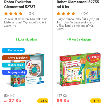
Robot Evolution
Robot Clementoni 52755
Clementoni 52737
od 8 let
(9×)
(10×)
Značka: Clementoni Min. věk: 8 let
Jazyk: francouzský Šířka [cm]: 28
Materiál: plast Typ: robot Vydává
Typ: robot Vydává zvuky: ano
zvuky: ne
Výška [cm]: 35 Minimální věk
[roky]: 8
4 kusy skladem
> 5 kusů skladem
First minute
Skoro za polovic
Čistím sklad
Megavýprodej
504 Kč
457 Kč
37 Kč
89 Kč
-93 %
-81 %
od