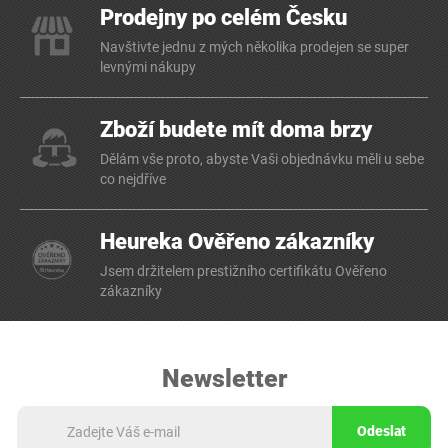
Prodejny po celém Česku
Navštivte jednu z mých několika prodejen se super
levnými nákupy
Zboží budete mít doma brzy
Dělám vše proto, abyste Vaši objednávku měli u sebe
co nejdříve
Heureka Ověřeno zákazníky
Jsem držitelem prestižního certifikátu Ověřeno
zákazníky
Newsletter
Odeslat