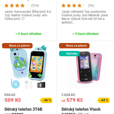
(17×)
(7×)
Jazyk: francouzský Šířka [cm]: 8.6
Jazyk: německý Typ: postavička
Typ: telefon Vydává zvuky: ano
Vydává zvuky: ano Materiál: plast
Výška [cm]: 17
Barva: růžová Více než 30 her a
aplikací…
> 5 kusů skladem
> 5 kusů skladem
Skoro za polovic
Skoro za polovic
Výprodej
936 Kč
1 628 Kč
509 Kč
579 Kč
-46 %
-64 %
od
Dětský telefon 3T6B
Dětský telefon Vtech