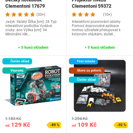
Clementoni 17679
Clementoni 59372
(33×)
(10×)
Jazyk: italský Šířka [cm]: 26 Typ:
Interaktivní pozorování oblohy
interaktivní podložka Vydává
Pomocí doprovodné aplikace
zvuky: ano Výška [cm]: 34
mohou uživatelé přistupovat k
Minimální věk…
kvízovým otázkám, slyšet…
> 5 kusů skladem
> 5 kusů skladem
Čistím sklad
First minute
Výprodej
Skoro za polovic
Čistím sklad
1 183 Kč
1 294 Kč
129 Kč
109 Kč
-89 %
-92 %
od
od