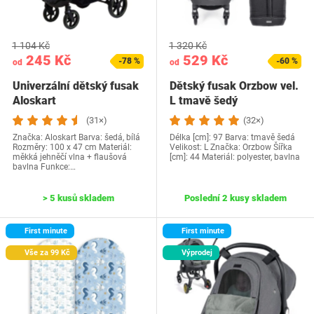
1 104 Kč
1 320 Kč
245 Kč
529 Kč
-78 %
-60 %
od
od
Univerzální dětský fusak
Dětský fusak Orzbow vel.
Aloskart
L tmavě šedý
(31×)
(32×)
Značka: Aloskart Barva: šedá, bílá
Délka [cm]: 97 Barva: tmavě šedá
Rozměry: 100 x 47 cm Materiál:
Velikost: L Značka: Orzbow Šířka
měkká jehněčí vlna + flaušová
[cm]: 44 Materiál: polyester, bavlna
bavlna Funkce:…
> 5 kusů skladem
Poslední 2 kusy skladem
First minute
First minute
Vše za 99 Kč
Výprodej