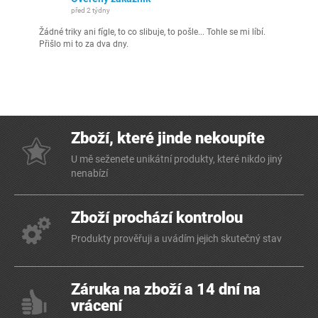
před 2 týdny
Žádné triky ani fígle, to co slibuje, to pošle... Tohle se mi líbí.
Přišlo mi to za dva dny.
Zboží, které jinde nekoupíte
U mě seženete unikátní produkty, které nikdo jiný
nenabízí
Zboží prochází kontrolou
Produkty prověřuji a uvádím jejich skutečný stav
Záruka na zboží a 14 dní na
vrácení