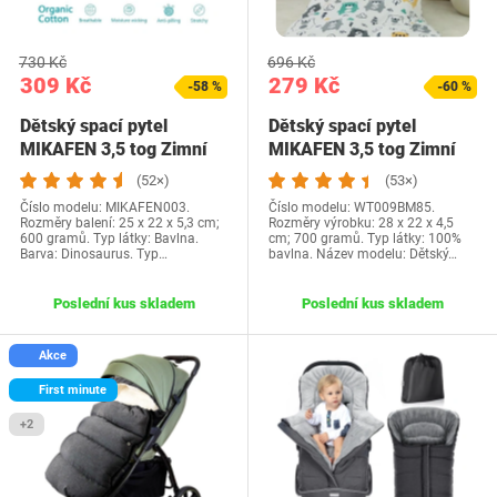
730 Kč
696 Kč
309 Kč
279 Kč
-58 %
-60 %
Dětský spací pytel
Dětský spací pytel
MIKAFEN 3,5 tog Zimní
MIKAFEN 3,5 tog Zimní
spací pytel Dětské…
spací pytel Dětské…
(52×)
(53×)
Číslo modelu: MIKAFEN003.
Číslo modelu: WT009BM85.
Rozměry balení: 25 x 22 x 5,3 cm;
Rozměry výrobku: 28 x 22 x 4,5
600 gramů. Typ látky: Bavlna.
cm; 700 gramů. Typ látky: 100%
Barva: Dinosaurus. Typ…
bavlna. Název modelu: Dětský…
Poslední kus skladem
Poslední kus skladem
Akce
First minute
+2