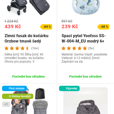
1 224 Kč
597 Kč
439 Kč
239 Kč
-64 %
-60 %
Zimní fusak do kočárku
Spací pytel Yoofoss SS-
Orzbow tmavě šedý
W-004-M_EU modrý 6+
(16×)
(5×)
Délka [cm]: 95 Šířka [cm]: 40
Materiál: bavlna Výplň: polyetster
Umístění fusaku: do kočárku
Velikost: 6-12 měsíců Zimní
Otvory pro popruhy: 5
Zapínání na zip
Poslední kus skladem
Poslední kus skladem
First minute
Výprodej
O třetinu levnější
+1