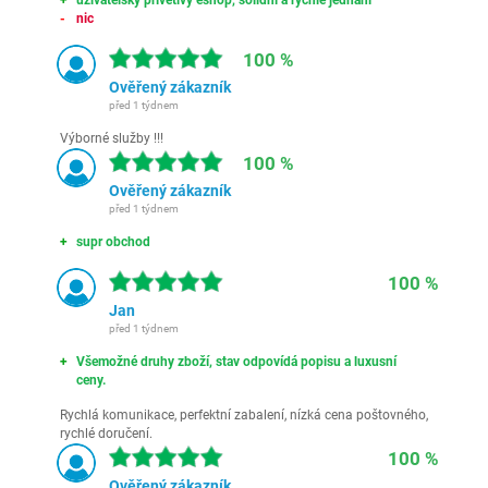
uživatelsky přívětivý eshop, solidní a rychlé jednání
nic
100 %
Ověřený zákazník
před 1 týdnem
Výborné služby !!!
100 %
Ověřený zákazník
před 1 týdnem
supr obchod
100 %
Jan
před 1 týdnem
Všemožné druhy zboží, stav odpovídá popisu a luxusní
ceny.
Rychlá komunikace, perfektní zabalení, nízká cena poštovného,
rychlé doručení.
100 %
Ověřený zákazník