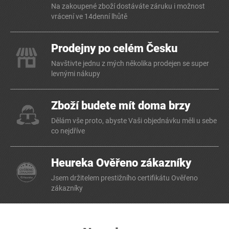
Na zakoupené zboží dostáváte záruku i možnost
vrácení ve 14denní lhůtě
Prodejny po celém Česku
Navštivte jednu z mých několika prodejen se super
levnými nákupy
Zboží budete mít doma brzy
Dělám vše proto, abyste Vaši objednávku měli u sebe
co nejdříve
Heureka Ověřeno zákazníky
Jsem držitelem prestižního certifikátu Ověřeno
zákazníky