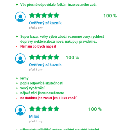
Vše přesně odpovídalo fotkám inzerovaného zoží.
100 %
Ověřený zákazník
před 2 dny
Super bazar, velký výběr zboží, rozumné ceny, rychlost
dopravy, některé zboží nové, nakupuji pravidelně..
Nemám co bych napsal
100 %
Ověřený zákazník
před 3 dny
levný
popis odpovídá skutečnosti
velký výběr věcí
nějaké věci jinde neseženete
na dobírku jde zaslat jen 10 ks zboží
100 %
Miloš
před 5 dny