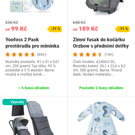
336 Kč
648 Kč
99 Kč
189 Kč
-71 %
-71 %
od
od
Yoofoss 2 Pack
Zimní fusak do kočárku
prostěradla pro miminka
Orzbow s předními dvířky
Přiléhavé…
na zip,…
(65×)
(14×)
Rozměry produktu: 81 x 41 x 0,01
Číslo modelu: A240621EL.
cm; 200 gramů Typ látky: 95 %
Rozměry balení: 36,1 x 23,6 x 8,2
polyester a 5 % elastan. Barva:
cm; 580 gramů. Barva: Tmavě
modrá a mořský koník.…
šedá. Složení materiálu:…
> 5 kusů skladem
Poslední 2 kusy skladem
Výprodej