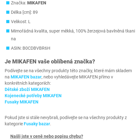
Značka:
MIKAFEN
Délka [cm]: 89
Velikost: L
Mimořádná kvalita, super měkká, 100% žerzejová bavlněná tkani
na
ASIN: B0CDBVBR6H
Je
MIKAFEN
vaše oblíbená značka?
Podívejte se na všechny produkty této značky, které mám skladem
na
MIKAFEN bazar
, nebo vyhledávejte MIKAFEN přímo v
konkrétních kategoriích:
Dětské zboží MIKAFEN
Kojenecké potřeby MIKAFEN
Fusaky MIKAFEN
Pokud jste si stále nevybrali, podívejte se na všechny produkty z
kategorie
Fusaky bazar
.
Našli jste v ceně nebo popisu chybu?