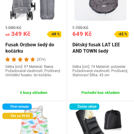
1 080 Kč
1 700 Kč
349 Kč
649 Kč
-68 %
-62 %
od
Fusak Orzbow šedý do
Dětský fusak LAT LEE
kočárku
AND TOWN šedý
(37×)
Délka [cm]: 97 Materiál: fleece
Délka [cm]: 74 Materiál: polyester
Požadované vlastnosti: Prošívaný
Požadované vlastnosti: Prošívaný,
Umístění fusaku: do kočárku
Stahovací Šířka: 45 cm
4 kusy skladem
Poslední kus skladem
First minute
Čistím sklad
Vše za 99 Kč