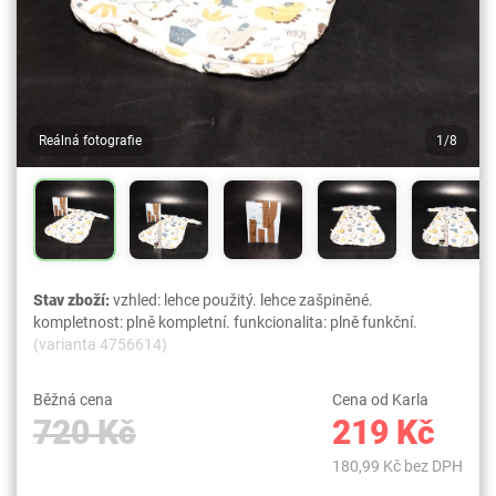
Reálná fotografie
1/8
Stav zboží:
vzhled: lehce použitý. lehce zašpiněné.
kompletnost: plně kompletní. funkcionalita: plně funkční.
(varianta 4756614)
Běžná cena
Cena od Karla
720 Kč
219 Kč
180,99 Kč bez DPH