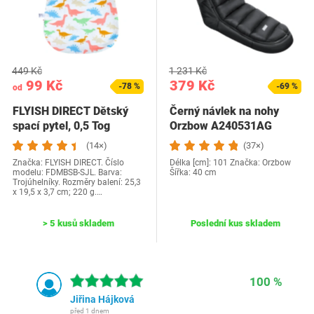
449 Kč
1 231 Kč
99 Kč
379 Kč
-78 %
-69 %
od
FLYISH DIRECT Dětský
Černý návlek na nohy
spací pytel, 0,5 Tog
Orzbow A240531AG
Dětský mušelínový…
(14×)
(37×)
Značka: FLYISH DIRECT. Číslo
Délka [cm]: 101 Značka: Orzbow
modelu: FDMBSB-SJL. Barva:
Šířka: 40 cm
Trojúhelníky. Rozměry balení: 25,3
x 19,5 x 3,7 cm; 220 g.…
> 5 kusů skladem
Poslední kus skladem
100 %
Jiřina Hájková
před 1 dnem