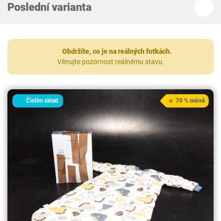
Poslední varianta
Obdržíte, co je na reálných fotkách.
Věnujte pozornost reálnému stavu.
Čistím sklad
o 70 % méně