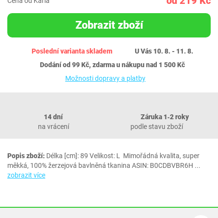
od 219 Kč
Cena od Karla
Zobrazit zboží
Poslední varianta skladem
U Vás 10. 8. - 11. 8.
Dodání od 99 Kč, zdarma u nákupu nad 1 500 Kč
Možnosti dopravy a platby
14 dní
Záruka 1‐2 roky
na vrácení
podle stavu zboží
Popis zboží:
Délka [cm]: 89 Velikost: L Mimořádná kvalita, super
měkká, 100% žerzejová bavlněná tkanina ASIN: B0CDBVBR6H
...
zobrazit více