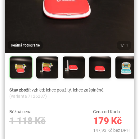
Reálná fotografie
1/11
Stav zboží:
vzhled: lehce použitý. lehce zašpiněné.
(varianta 7126287)
Běžná cena
Cena od Karla
1 118 Kč
179 Kč
147,93 Kč bez DPH