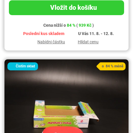
Vložit do košíku
Cena nižší o
84 %
(
939 Kč
)
Poslední kus skladem
U Vás 11. 8. - 12. 8.
Nabídni částku
Hlídat cenu
Čistím sklad
o 84 % méně