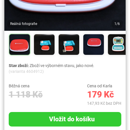
Reálná fotografie
1/6
Stav zboží:
Zboží ve výborném stavu, jako nové.
(varianta 4604912)
Běžná cena
Cena od Karla
1 118 Kč
179 Kč
147,93 Kč bez DPH
Vložit do košíku