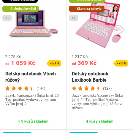
O třetinu levnější
Skoro za polovic
+1
+1
2 275 Kč
1 217 Kč
1 059 Kč
369 Kč
-53 %
-70 %
od
od
Dětský notebook Vtech
Dětský notebook
růžový
Lexibook Barbie
(14×)
(12×)
Jazyk: francouzský Šířka [cm]: 20
Jazyk: anglický/španělský Šířka
Typ: počítač Vydává zvuky: ano
[cm]: 24 Typ: počítač Vydává
Výška [cm]: 2
zvuky: ano Výška [cm]: 18 Barva:
růžová
> 5 kusů skladem
4 kusy skladem