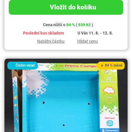
Vložit do košíku
Cena nižší o
84 %
(
939 Kč
)
Poslední kus skladem
U Vás 11. 8. - 12. 8.
Nabídni částku
Hlídat cenu
Čistím sklad
o 84 % méně