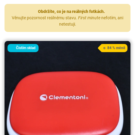
Obdržíte, co je na reálných fotkách.
Věnujte pozornost reálnému stavu.
First minute
nefotím, ani
netestuji.
Čistím sklad
o 84 % méně