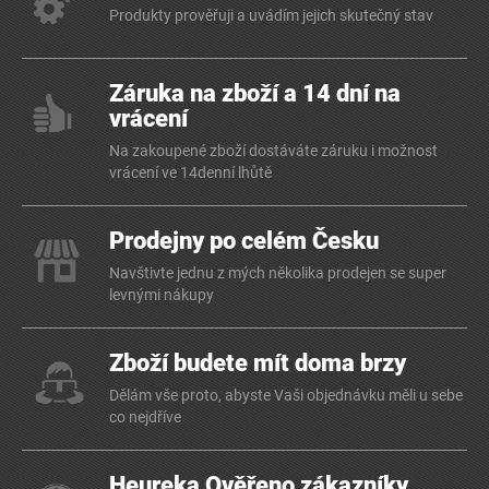
Produkty prověřuji a uvádím jejich skutečný stav
Záruka na zboží a 14 dní na
vrácení
Na zakoupené zboží dostáváte záruku i možnost
vrácení ve 14denní lhůtě
Prodejny po celém Česku
Navštivte jednu z mých několika prodejen se super
levnými nákupy
Zboží budete mít doma brzy
Dělám vše proto, abyste Vaši objednávku měli u sebe
co nejdříve
Heureka Ověřeno zákazníky