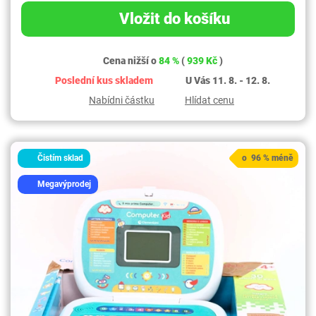
Vložit do košíku
Cena nižší o
84 %
(
939 Kč
)
Poslední kus skladem
U Vás 11. 8. - 12. 8.
Nabídni částku
Hlídat cenu
Čistím sklad
o 96 % méně
Megavýprodej