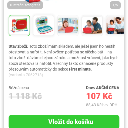
Ilustrační fotografie
1/5
Stav zboží:
Toto zboží mám skladem, ale ještě jsem ho nestihl
otestovat a nafotit. Není ovšem potřeba se ničeho bát. I na
toto zboží dávám stejnou záruku a možnost vrácení, jako bych
zboží otestoval a nafotil. Všechny takto označené produkty
přesouvám automaticky do sekce
First minute
.
(varianta 7062713)
Běžná cena
Dnes AKČNÍ CENA
1 118 Kč
107 Kč
88,43 Kč bez DPH
Vložit do košíku