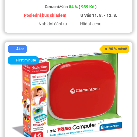
Cena nižší o
84 %
(
939 Kč
)
Poslední kus skladem
U Vás 11. 8. - 12. 8.
Nabídni částku
Hlídat cenu
Akce
o 90 % méně
First minute