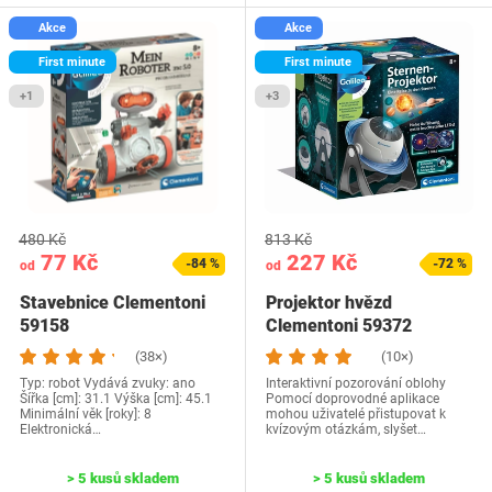
Akce
Akce
First minute
First minute
+1
+3
480 Kč
813 Kč
77 Kč
227 Kč
-84 %
-72 %
od
od
Stavebnice Clementoni
Projektor hvězd
59158
Clementoni 59372
(38×)
(10×)
Typ: robot Vydává zvuky: ano
Interaktivní pozorování oblohy
Šířka [cm]: 31.1 Výška [cm]: 45.1
Pomocí doprovodné aplikace
Minimální věk [roky]: 8
mohou uživatelé přistupovat k
Elektronická…
kvízovým otázkám, slyšet…
> 5 kusů skladem
> 5 kusů skladem