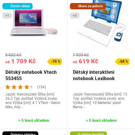
Čistím sklad
Skoro za polovic
+1
+2
5 632 Kč
1 920 Kč
1 709 Kč
619 Kč
-70 %
-68 %
od
od
Dětský notebook Vtech
Dětský interaktivní
553455
notebook Lexibook
(15×)
Jazyk: francouzský Šířka [cm]:
Jazyk: francouzský Šířka [cm]: 15
26.2 Typ: počítač Vydává zvuky:
Typ: počítač Vydává zvuky: ano
ano Výška [cm]: 4.1 VTech - Genio
Výška [cm]: 10 Materiál: plast
Max, můj…
Barva:…
> 5 kusů skladem
> 5 kusů skladem
Doprava zdarma
O třetinu levnější