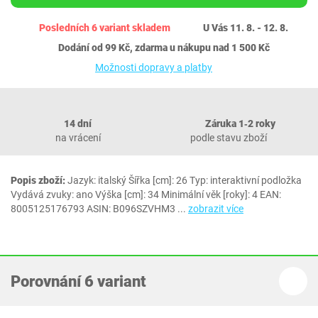
Posledních 6 variant skladem
U Vás 11. 8. - 12. 8.
Dodání od 99 Kč, zdarma u nákupu nad 1 500 Kč
Možnosti dopravy a platby
14 dní
Záruka 1‐2 roky
na vrácení
podle stavu zboží
Popis zboží:
Jazyk: italský Šířka [cm]: 26 Typ: interaktivní podložka
Vydává zvuky: ano Výška [cm]: 34 Minimální věk [roky]: 4 EAN:
8005125176793 ASIN: B096SZVHM3
...
zobrazit více
Porovnání 6 variant