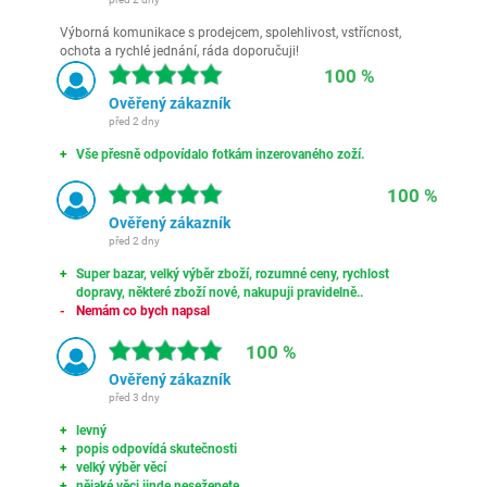
Výborná komunikace s prodejcem, spolehlivost, vstřícnost,
ochota a rychlé jednání, ráda doporučuji!
100 %
Ověřený zákazník
před 2 dny
Vše přesně odpovídalo fotkám inzerovaného zoží.
100 %
Ověřený zákazník
před 2 dny
Super bazar, velký výběr zboží, rozumné ceny, rychlost
dopravy, některé zboží nové, nakupuji pravidelně..
Nemám co bych napsal
100 %
Ověřený zákazník
před 3 dny
levný
popis odpovídá skutečnosti
velký výběr věcí
nějaké věci jinde neseženete