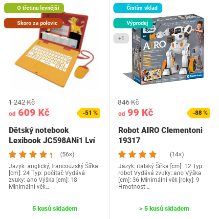
O třetinu levnější
Čistím sklad
Skoro za polovic
Výprodej
+1
1 242 Kč
846 Kč
609 Kč
99 Kč
-51 %
-88 %
od
od
Dětský notebook
Robot AIRO Clementoni
Lexibook JC598ANi1 Lví
19317
král
(56×)
(14×)
Jazyk: anglický, francouzský Šířka
Jazyk: italský Šířka [cm]: 12 Typ:
[cm]: 24 Typ: počítač Vydává
robot Vydává zvuky: ano Výška
zvuky: ano Výška [cm]: 18
[cm]: 36 Minimální věk [roky]: 9
Minimální věk…
Hmotnost:…
5 kusů skladem
> 5 kusů skladem