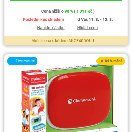
Cena nižší o
90 %
(
1 011 Kč
)
Poslední kus skladem
U Vás 11. 8. - 12. 8.
Nabídni částku
Hlídat cenu
Akční cena s kódem AKCE40DOLU
First minute
o 84 % méně