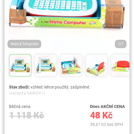
Reálná fotografie
1/7
Stav zboží:
vzhled: lehce použitý. zašpiněné.
(varianta 6440061)
Běžná cena
Dnes AKČNÍ CENA
1 118 Kč
48 Kč
39,67 Kč bez DPH