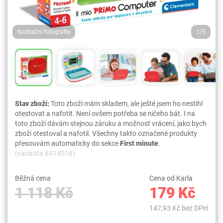
Ilustrační fotografie
1/5
Stav zboží:
Toto zboží mám skladem, ale ještě jsem ho nestihl
otestovat a nafotit. Není ovšem potřeba se ničeho bát. I na
toto zboží dávám stejnou záruku a možnost vrácení, jako bych
zboží otestoval a nafotil. Všechny takto označené produkty
přesouvám automaticky do sekce
First minute
.
(varianta 8414018)
Běžná cena
Cena od Karla
1 118 Kč
179 Kč
147,93 Kč bez DPH