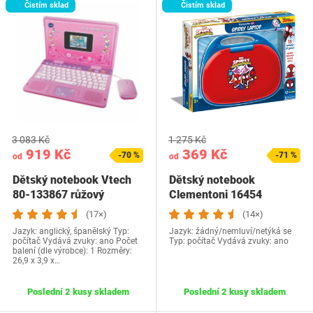
Čistím sklad
Čistím sklad
3 083 Kč
1 275 Kč
919 Kč
369 Kč
-70 %
-71 %
od
od
Dětský notebook Vtech
Dětský notebook
80-133867 růžový
Clementoni 16454
Spiderman
(17×)
(14×)
Jazyk: anglický, španělský Typ:
Jazyk: žádný/nemluví/netýká se
počítač Vydává zvuky: ano Počet
Typ: počítač Vydává zvuky: ano
balení (dle výrobce): 1 Rozměry:
‎26,9 x 3,9 x…
Poslední 2 kusy skladem
Poslední 2 kusy skladem