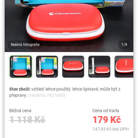
Reálná fotografie
1/9
Stav zboží:
vzhled: lehce použitý. lehce špinavé, může být z
přepravy.
(varianta 7421685)
Běžná cena
Cena od Karla
1 118 Kč
179 Kč
147,93 Kč bez DPH