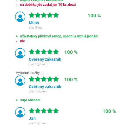
na dobírku jde zaslat jen 10 ks zboží
100 %
Miloš
před 5 dny
uživatelsky přívětivý eshop, solidní a rychlé jednání
nic
100 %
Ověřený zákazník
před 1 týdnem
Výborné služby !!!
100 %
Ověřený zákazník
před 1 týdnem
supr obchod
100 %
Jan
před 1 týdnem