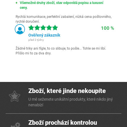
Všemožné druhy zboží, stav odpovídá popisu a luxusní
ceny.
Rychlá komunikace, perfektní zabalení, nízká cena poštovného,
rychlé doručení.
100 %
Ověřený zákazník
před 2 týdny
Žádné triky ani fígle, to co slibuje, to pošle... Tohle se mi líbí.
Přišlo mi to za dva dny.
Zboží, které jinde nekoupíte
U mě seženete unikátní produkty, které nikdo jiný
nenabízí
Zboží prochází kontrolou