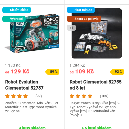
Čistím sklad
First minute
Výprodej
Skoro za polovic
+1
1 183 Kč
1 294 Kč
129 Kč
109 Kč
-89 %
-92 %
od
od
Robot Evolution
Robot Clementoni 52755
Clementoni 52737
od 8 let
(9×)
(10×)
Značka: Clementoni Min. věk: 8 let
Jazyk: francouzský Šířka [cm]: 28
Materiál: plast Typ: robot Vydává
Typ: robot Vydává zvuky: ano
zvuky: ne
Výška [cm]: 35 Minimální věk
[roky]: 8
4 kusy skladem
> 5 kusů skladem