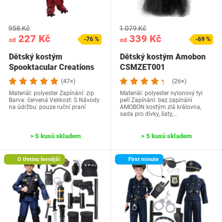
958 Kč
1 079 Kč
227 Kč
339 Kč
-76 %
-69 %
od
od
Dětský kostým
Dětský kostým Amobon
Spooktacular Creations
CSMZET001
drak
(47×)
(26×)
Materiál: polyester Zapínání: zip
Materiál: polyester nylonový tyl
Barva: červená Velikost: S Návody
peří Zapínání: bez zapínání
na údržbu: pouze ruční praní
AMOBON kostým zlá královna,
sada pro dívky, šaty,…
> 5 kusů skladem
> 5 kusů skladem
O třetinu levnější
First minute