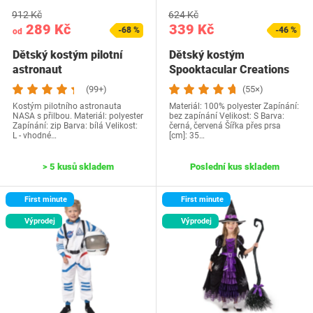
912 Kč
624 Kč
289 Kč
339 Kč
-68 %
-46 %
od
Dětský kostým pilotní
Dětský kostým
astronaut
Spooktacular Creations
20322-S
(99+)
(55×)
Kostým pilotního astronauta
Materiál: 100% polyester Zapínání:
NASA s přilbou. Materiál: polyester
bez zapínání Velikost: S Barva:
Zapínání: zip Barva: bílá Velikost:
černá, červená Šířka přes prsa
L - vhodné…
[cm]: 35…
> 5 kusů skladem
Poslední kus skladem
First minute
First minute
Výprodej
Výprodej