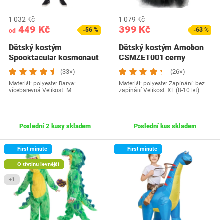
1 032 Kč
1 079 Kč
449 Kč
399 Kč
-56 %
-63 %
od
Dětský kostým
Dětský kostým Amobon
Spooktacular kosmonaut
CSMZET001 černý
vel. M
(33×)
(26×)
Materiál: polyester Barva:
Materiál: polyester Zapínání: bez
vícebarevná Velikost: M
zapínání Velikost: XL (8-10 let)
Poslední 2 kusy skladem
Poslední kus skladem
First minute
First minute
O třetinu levnější
+1