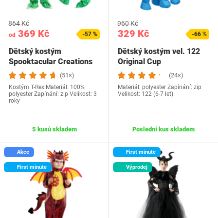
864 Kč
960 Kč
369 Kč
329 Kč
-57 %
-66 %
od
Dětský kostým
Dětský kostým vel. 122
Spooktacular Creations
Original Cup
20259
(51×)
(24×)
Kostým T-Rex Materiál: 100%
Materiál: polyester Zapínání: zip
polyester Zapínání: zip Velikost: 3
Velikost: 122 (6-7 let)
roky
5 kusů skladem
Poslední kus skladem
Akce
First minute
First minute
Výprodej