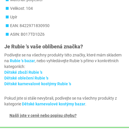
Velikost: 104
Upír
EAN: 8422971830950
ASIN: B017TD1DZ6
Je
Rubie 's
vaše oblíbená značka?
Podívejte se na všechny produkty této značky, které mám skladem
na
Rubie 's bazar
, nebo vyhledávejte Rubie 's přímo v konkrétních
kategoriích:
Dětské zboží Rubie 's
Dětské oblečení Rubie 's
Dětské karnevalové kostýmy Rubie 's
Pokud jste si stále nevybrali, podívejte se na všechny produkty z
kategorie
Dětské karnevalové kostýmy bazar
.
Našli jste v ceně nebo popisu chybu?