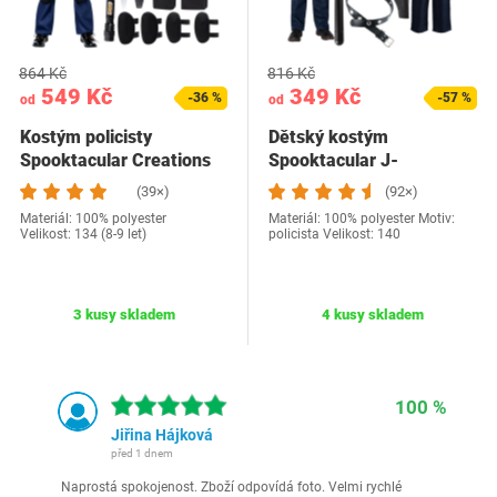
864 Kč
816 Kč
549 Kč
349 Kč
-36 %
-57 %
od
od
Kostým policisty
Dětský kostým
Spooktacular Creations
Spooktacular J-
134
PCTODDLER 140
(39×)
(92×)
Materiál: 100% polyester
Materiál: 100% polyester Motiv:
Velikost: 134 (8-9 let)
policista Velikost: 140
3 kusy skladem
4 kusy skladem
100 %
Jiřina Hájková
před 1 dnem
Naprostá spokojenost. Zboží odpovídá foto. Velmi rychlé