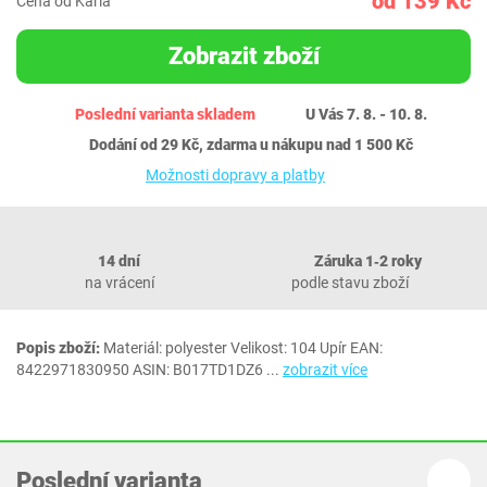
od 139 Kč
Cena od Karla
Zobrazit zboží
Poslední varianta skladem
U Vás 7. 8. - 10. 8.
Dodání od 29 Kč, zdarma u nákupu nad 1 500 Kč
Možnosti dopravy a platby
14 dní
Záruka 1‐2 roky
na vrácení
podle stavu zboží
Popis zboží:
Materiál: polyester Velikost: 104 Upír EAN:
8422971830950 ASIN: B017TD1DZ6
...
zobrazit více
Poslední varianta