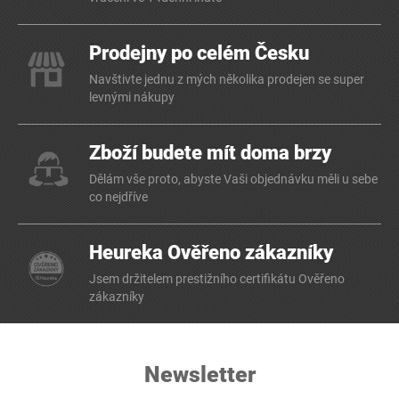
Prodejny po celém Česku
Navštivte jednu z mých několika prodejen se super
levnými nákupy
Zboží budete mít doma brzy
Dělám vše proto, abyste Vaši objednávku měli u sebe
co nejdříve
Heureka Ověřeno zákazníky
Jsem držitelem prestižního certifikátu Ověřeno
zákazníky
Newsletter