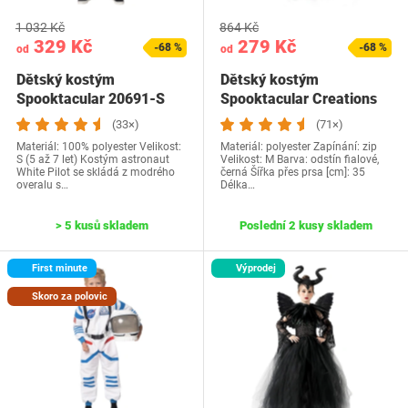
1 032 Kč
864 Kč
329 Kč
279 Kč
-68 %
-68 %
od
od
Dětský kostým
Dětský kostým
Spooktacular 20691-S
Spooktacular Creations
20154-M
(33×)
(71×)
Materiál: 100% polyester Velikost:
Materiál: polyester Zapínání: zip
S (5 až 7 let) Kostým astronaut
Velikost: M Barva: odstín fialové,
White Pilot se skládá z modrého
černá Šířka přes prsa [cm]: 35
overalu s…
Délka…
> 5 kusů skladem
Poslední 2 kusy skladem
First minute
Výprodej
Skoro za polovic