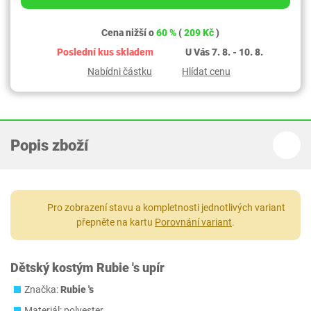
Cena nižší o
60 %
(
209 Kč
)
Poslední kus skladem
U Vás 7. 8. - 10. 8.
Nabídni částku
Hlídat cenu
Popis zboží
Pro zobrazení stavu a kompletnosti jednotlivých variant
přepněte na kartu
Porovnání variant
.
Dětský kostým Rubie 's upír
Značka:
Rubie 's
Materiál: polyester