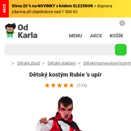
Sleva 20 % na NOVINKY s kódem SLE25NVK
+ doprava
AKCE
zdarma při objednávce nad 1 500 Kč
0
MENU
AKCE
KOŠÍK
Dětské zboží
Dětské oblečení
Dětské karnevalové kostý
Dětský kostým Rubie 's upír
(17×)