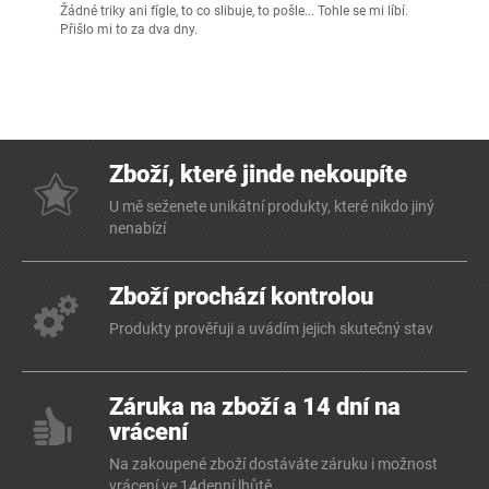
Žádné triky ani fígle, to co slibuje, to pošle... Tohle se mi líbí.
Přišlo mi to za dva dny.
Zboží, které jinde nekoupíte
U mě seženete unikátní produkty, které nikdo jiný
nenabízí
Zboží prochází kontrolou
Produkty prověřuji a uvádím jejich skutečný stav
Záruka na zboží a 14 dní na
vrácení
Na zakoupené zboží dostáváte záruku i možnost
vrácení ve 14denní lhůtě