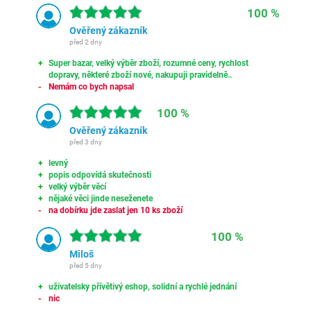
100 %
Ověřený zákazník
před 2 dny
Super bazar, velký výběr zboží, rozumné ceny, rychlost
dopravy, některé zboží nové, nakupuji pravidelně..
Nemám co bych napsal
100 %
Ověřený zákazník
před 3 dny
levný
popis odpovídá skutečnosti
velký výběr věcí
nějaké věci jinde neseženete
na dobírku jde zaslat jen 10 ks zboží
100 %
Miloš
před 5 dny
uživatelsky přívětivý eshop, solidní a rychlé jednání
nic