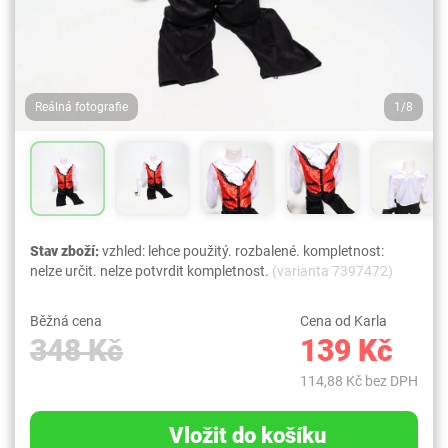
Reálná fotografie
1/8
Stav zboží:
vzhled: lehce použitý. rozbalené. kompletnost:
nelze určit. nelze potvrdit kompletnost.
(varianta 7397472)
Běžná cena
Cena od Karla
348 Kč
139 Kč
114,88 Kč bez DPH
Vložit do košíku