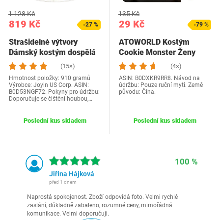
1 128 Kč
135 Kč
819 Kč
29 Kč
-27 %
-79 %
Strašidelné výtvory
ATOWORLD Kostým
Dámský kostým dospělá
Cookie Monster Ženy
princezna Zelené…
Dětské doplňky s
(15×)
(4×)
Cookie…
Hmotnost položky: 910 gramů
ASIN: B0DXKR9RR8. Návod na
Výrobce: Joyin US Corp. ASIN:
údržbu: Pouze ruční mytí. Země
B0D53NGF72. Pokyny pro údržbu:
původu: Čína.
Doporučuje se čištění houbou,…
Poslední kus skladem
Poslední kus skladem
100 %
Jiřina Hájková
před 1 dnem
Naprostá spokojenost. Zboží odpovídá foto. Velmi rychlé
zaslání, důkladně zabaleno, rozumné ceny, mimořádná
komunikace. Velmi doporučuji.