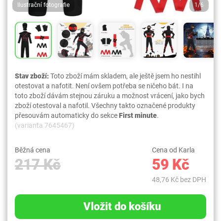
Ilustrační fotografie
1/6
Stav zboží:
Toto zboží mám skladem, ale ještě jsem ho nestihl
otestovat a nafotit. Není ovšem potřeba se ničeho bát. I na
toto zboží dávám stejnou záruku a možnost vrácení, jako bych
zboží otestoval a nafotil. Všechny takto označené produkty
přesouvám automaticky do sekce
First minute
.
(varianta 7645467)
Běžná cena
Cena od Karla
217 Kč
59 Kč
48,76 Kč bez DPH
Vložit do košíku