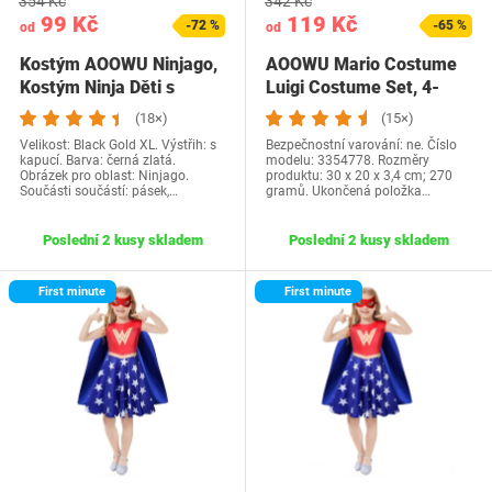
354 Kč
342 Kč
99 Kč
119 Kč
-72 %
-65 %
od
od
Kostým AOOWU Ninjago,
AOOWU Mario Costume
Kostým Ninja Děti s
Luigi Costume Set, 4-
dvojitým mečem…
dílná sada Mario…
(18×)
(15×)
Velikost: Black Gold XL. Výstřih: s
Bezpečnostní varování: ne. Číslo
kapucí. Barva: černá zlatá.
modelu: 3354778. Rozměry
Obrázek pro oblast: Ninjago.
produktu: 30 x 20 x 3,4 cm; 270
Součásti součástí: pásek,…
gramů. Ukončená položka…
Poslední 2 kusy skladem
Poslední 2 kusy skladem
First minute
First minute