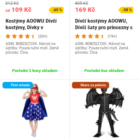
312 Kč
405 Kč
109 Kč
169 Kč
-65 %
-58 %
od
Kostýmy AOOWU Dívčí
Dívčí kostýmy AOOWU,
kostýmy, Dívky v
Dívčí šaty pro princezny s
kostýmech princezny s…
pláštěnkami…
(20×)
(19×)
ASIN: B0BZSLT2XK. Návod na
ASIN: B0BZSLT2XK. Návod na
údržbu: Pouze ruční mytí. Země
údržbu: Pouze ruční mytí. Země
původu: Čína.
původu: Čína.
Poslední 2 kusy skladem
Poslední kus skladem
First minute
Skoro za polovic