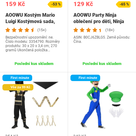
159 Kč
129 Kč
-53 %
-65 %
AOOWU Kostým Mario
AOOWU Party Ninja
Luigi Kostýmová sada,
oblečení pro děti, Ninja
4dílná sada Kostým…
kostýmy pro…
(15×)
(18×)
Bezpečnostní upozornění: ne.
ASIN: B0CJ6ZBLG5. Země původu:
Číslo modelu: 3354790. Rozměry
Čína.
produktu: 30 x 20 x 3,4 cm; 270
gramů Ukončená položka…
Poslední kus skladem
Poslední kus skladem
First minute
First minute
Vše za 99 Kč