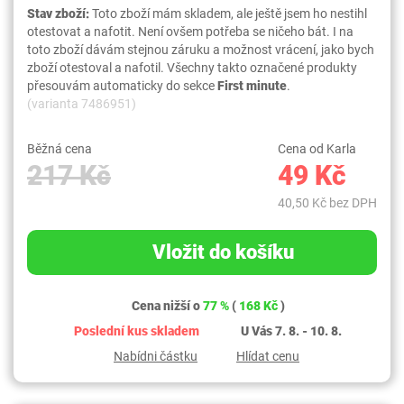
Stav zboží:
Toto zboží mám skladem, ale ještě jsem ho nestihl
otestovat a nafotit. Není ovšem potřeba se ničeho bát. I na
toto zboží dávám stejnou záruku a možnost vrácení, jako bych
zboží otestoval a nafotil. Všechny takto označené produkty
přesouvám automaticky do sekce
First minute
.
(varianta 7486951)
Běžná cena
Cena od Karla
217 Kč
49 Kč
40,50 Kč bez DPH
Vložit do košíku
Cena nižší o
77 %
(
168 Kč
)
Poslední kus skladem
U Vás 7. 8. - 10. 8.
Nabídni částku
Hlídat cenu