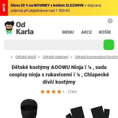
Sleva 20 % na NOVINKY s kódem SLE25NVK
+ doprava
AKCE
zdarma při objednávce nad 1 500 Kč
0
MENU
AKCE
KOŠÍK
Dětské zboží
Dětské oblečení
Dětské karnevalové kostý
Dětské kostýmy AOOWU Ninja ï ¼ , sada
cosplay ninja s rukavicemi ï ¼ , Chlapecké
dívčí kostýmy
(19×)