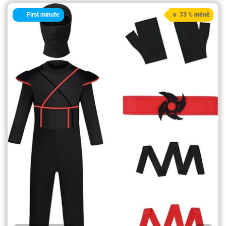
First minute
o 73 % méně