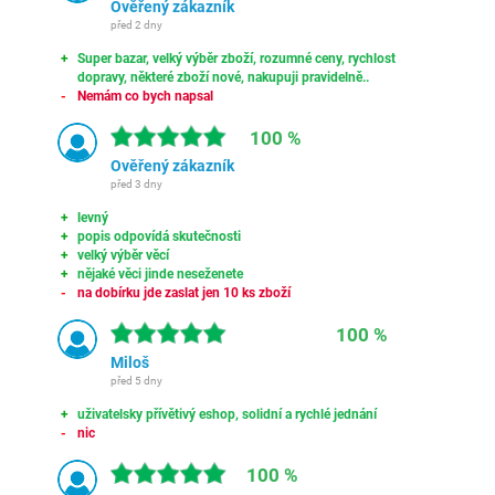
Ověřený zákazník
před 2 dny
Super bazar, velký výběr zboží, rozumné ceny, rychlost
dopravy, některé zboží nové, nakupuji pravidelně..
Nemám co bych napsal
100 %
Ověřený zákazník
před 3 dny
levný
popis odpovídá skutečnosti
velký výběr věcí
nějaké věci jinde neseženete
na dobírku jde zaslat jen 10 ks zboží
100 %
Miloš
před 5 dny
uživatelsky přívětivý eshop, solidní a rychlé jednání
nic
100 %