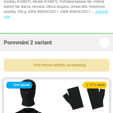
modelu: 4168072. Model: 4168072. Potřebné baterie: Ne. Včetně
baterií: Ne. Barva: červená. Cílová skupina: Unisex děti. Hmotnost
položky: 330 g. ASIN: B0DCK2S511. ASIN: B0DCK2S511
...
zobrazit
více
Porovnání 2 variant
First minute
nefotím, ani netestuji.
First minute
o 77 % méně