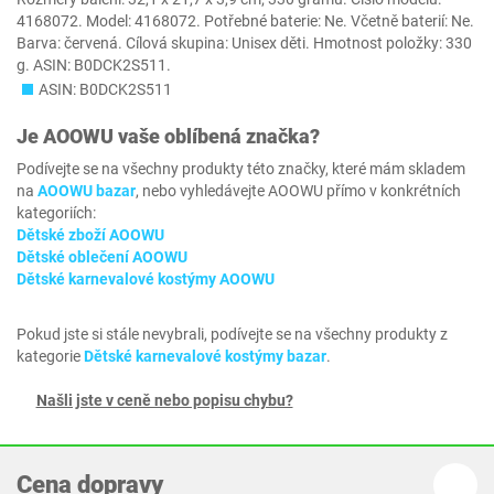
4168072. Model: 4168072. Potřebné baterie: Ne. Včetně baterií: Ne.
Barva: červená. Cílová skupina: Unisex děti. Hmotnost položky: 330
g. ASIN: B0DCK2S511.
ASIN: B0DCK2S511
Je
AOOWU
vaše oblíbená značka?
Podívejte se na všechny produkty této značky, které mám skladem
na
AOOWU bazar
, nebo vyhledávejte AOOWU přímo v konkrétních
kategoriích:
Dětské zboží AOOWU
Dětské oblečení AOOWU
Dětské karnevalové kostýmy AOOWU
Pokud jste si stále nevybrali, podívejte se na všechny produkty z
kategorie
Dětské karnevalové kostýmy bazar
.
Našli jste v ceně nebo popisu chybu?
Cena dopravy