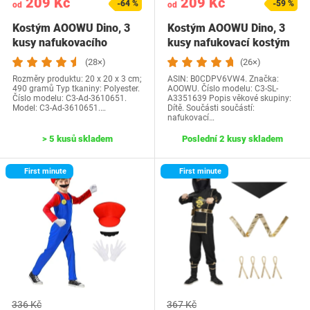
209 Kč
209 Kč
-64 %
-59 %
od
od
Kostým AOOWU Dino, 3
Kostým AOOWU Dino, 3
kusy nafukovacího
kusy nafukovací kostým
kostýmu dinosaura,…
dinosaura,…
(28×)
(26×)
Rozměry produktu: 20 x 20 x 3 cm;
ASIN: B0CDPV6VW4. Značka:
490 gramů Typ tkaniny: Polyester.
AOOWU. Číslo modelu: C3-SL-
Číslo modelu: C3-Ad-3610651.
A3351639 Popis věkové skupiny:
Model: C3-Ad-3610651.…
Dítě. Součásti součástí:
nafukovací…
> 5 kusů skladem
Poslední 2 kusy skladem
First minute
First minute
336 Kč
367 Kč