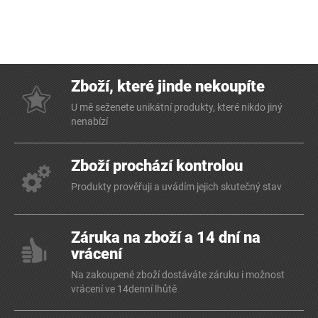
Zboží, které jinde nekoupíte
U mě seženete unikátní produkty, které nikdo jiný
nenabízí
Zboží prochází kontrolou
Produkty prověřuji a uvádím jejich skutečný stav
Záruka na zboží a 14 dní na
vrácení
Na zakoupené zboží dostáváte záruku i možnost
vrácení ve 14denní lhůtě