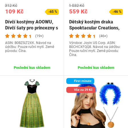
312 Kč
1 032 Kč
109 Kč
559 Kč
-65 %
-46 %
Dívčí kostýmy AOOWU,
Dětský kostým draka
Dívčí šaty pro princezny s
Spooktacular Creations,
pláštěnkami…
overal z…
(19×)
(46×)
ASIN: B0BZSLT2XK. Návod na
Výrobce: Joyin US Corp. ASIN:
údržbu: Pouze ruční mytí. Země
B0CHCXFQQ8. Návod na údržbu:
původu: Čína.
Pouze ruční mytí. Země původu:
Čína.
Poslední kus skladem
Poslední kus skladem
First minute
Vše za 29 Kč