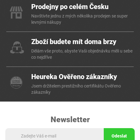
Prodejny po celém Česku
Navštivte jednu z mých několika prodejen se super
levnými nákupy
Zboží budete mít doma brzy
Dělám vše proto, abyste Vaši objednávku měli u sebe
co nejdříve
Heureka Ověřeno zákazníky
Jsem držitelem prestižního certifikátu Ověřeno
zákazníky
Newsletter
Odeslat