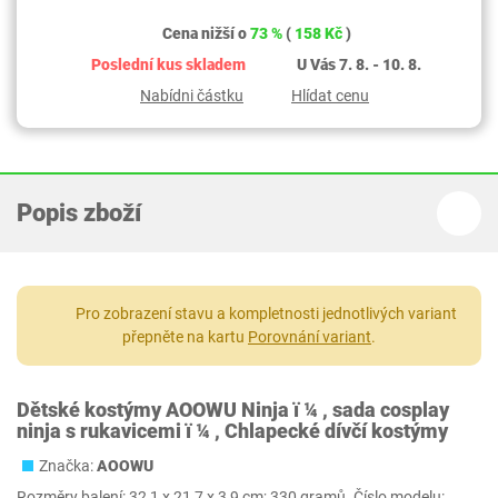
Cena nižší o
73 %
(
158 Kč
)
Poslední kus skladem
U Vás 7. 8. - 10. 8.
Nabídni částku
Hlídat cenu
Popis zboží
Pro zobrazení stavu a kompletnosti jednotlivých variant
přepněte na kartu
Porovnání variant
.
Dětské kostýmy AOOWU Ninja ï ¼ , sada cosplay
ninja s rukavicemi ï ¼ , Chlapecké dívčí kostýmy
Značka:
AOOWU
Rozměry balení: 32,1 x 21,7 x 3,9 cm; 330 gramů. Číslo modelu: