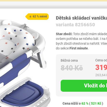
o 62 % méně
Dětská skládací vanič
varianta 8256650
Stav zboží:
Toto zboží mám skladem,
ovšem potřeba se ničeho bát. I na
bych zboží otestoval a nafotil. 
do sekce
First minute
.
Cena od
Běžná cena
319
840 Kč
263,64 
Vložit do
Cena nižší o
62 %
(
521 Kč
)