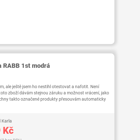
RID000007527501
ka RABB 1st modrá
 ale ještě jsem ho nestihl otestovat a nafotit. Není
 toto zboží dávám stejnou záruku a možnost vrácení, jako
Všechny takto označené produkty přesouvám automaticky
 Karla
 Kč