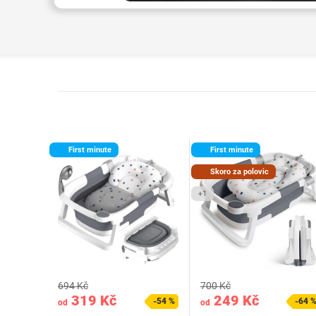
First minute
First minute
Skoro za polovic
+1
694 Kč
700 Kč
319 Kč
249 Kč
-54 %
-64 
od
od