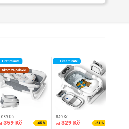
First minute
First minute
Skoro za polovic
1
 039 Kč
840 Kč
359 Kč
329 Kč
-65 %
-61 %
d
od