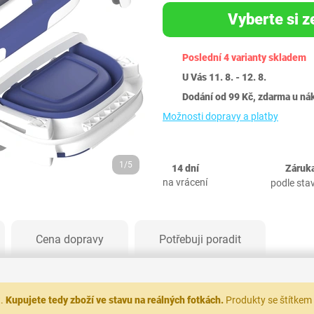
Vyberte si z
Poslední 4 varianty skladem
U Vás 11. 8. - 12. 8.
Dodání od 99 Kč, zdarma u ná
Možnosti dopravy a platby
1/5
14 dní
Záruka
na vrácení
podle sta
Cena dopravy
Potřebuji poradit
t.
Kupujete tedy zboží ve stavu na reálných fotkách.
Produkty se štítkem