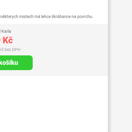
 v některych mistech má lehce škrábance na povrchu.
 Karla
 Kč
Kč bez DPH
 košíku