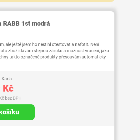
RID000007228212
ka RABB 1st modrá
 ale ještě jsem ho nestihl otestovat a nafotit. Není
 toto zboží dávám stejnou záruku a možnost vrácení, jako
Všechny takto označené produkty přesouvám automaticky
 Karla
 Kč
Kč bez DPH
 košíku