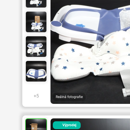
+5
Reálná fotografie
Výprodej