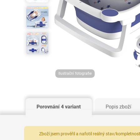
Ilustrační fotografie
Porovnání 4 variant
Popis zboží
Zboží jsem prověřil a nafotil reálný stav/kompletnos