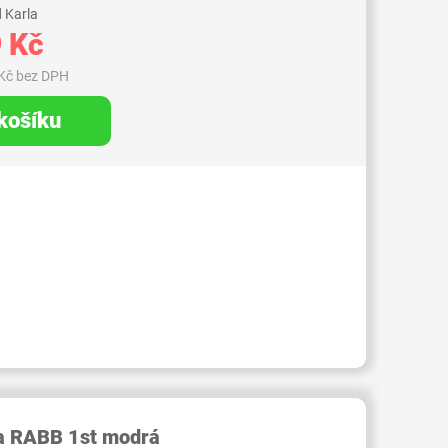
 Karla
 Kč
Kč bez DPH
 košíku
RID000006258570
ka RABB 1st modrá