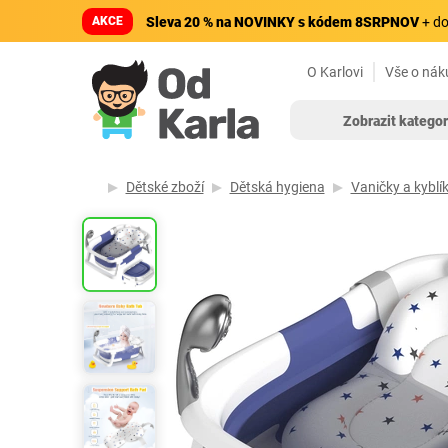
AKCE
Sleva 20 % na NOVINKY s kódem 8SRPNOV
+ do
O Karlovi
Vše o nák
Zobrazit kategor
Dětské zboží
Dětská hygiena
Vaničky a kyblí