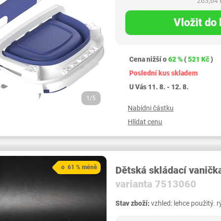
263,64 
Vložit do
Cena nižší o
62 %
(
521 Kč
)
Poslední kus skladem
U Vás 11. 8. - 12. 8.
1/5
Nabídni částku
Hlídat cenu
o 61 % méně
Dětská skládací vanič
varianta 7513060
Stav zboží:
vzhled: lehce použitý. r