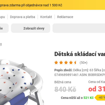
prava zdarma při objednávce nad 1 500 Kč
upu
Doprava a platba
Kontakt
Reklamace
ie
Zobrazit slevy
ky
Dětská skládací v
(50×)
Popis zboží:
Délka [cm]: 63 Šířka [
0749689891461 ASIN: B0BRSDK
Cena od Ka
Běžná cena
od 3
840 Kč
Cena nižší až o
521 Kč
-62 