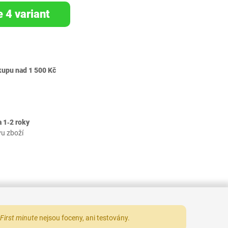
e 4 variant
kupu nad 1 500 Kč
 1‐2 roky
vu zboží
First minute
nejsou foceny, ani testovány.