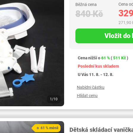
Cena od
Běžná cena
329
840 Kč
271,90 
Vložit do
Cena nižší o
61 %
(
511 Kč
)
Poslední kus skladem
U Vás 11. 8. - 12. 8.
Nabídni částku
Hlídat cenu
1/10
o 61 % méně
Dětská skládací vanič