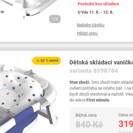
Poslední kus skladem
U Vás 11. 8. - 12. 8.
1/5
Nabídni částku
Hlídat cenu
o 62 % méně
Dětská skládací vanič
varianta 8598784
Stav zboží:
Toto zboží mám skladem,
ovšem potřeba se ničeho bát. I na
bych zboží otestoval a nafotil. 
do sekce
First minute
.
Cena od
Běžná cena
319
840 Kč