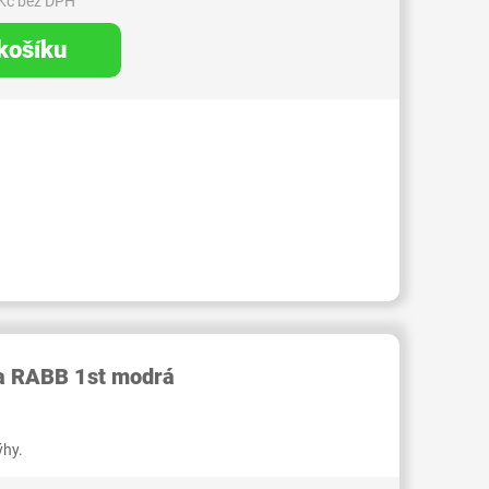
Kč bez DPH
 košíku
RID000006460009
ka RABB 1st modrá
ýhy.