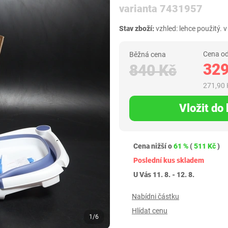
varianta 7431957
Stav zboží:
vzhled: lehce použitý.
Cena od
Běžná cena
329
840 Kč
271,90 
Vložit do
Cena nižší o
61 %
(
511 Kč
)
Poslední kus skladem
U Vás 11. 8. - 12. 8.
Nabídni částku
Hlídat cenu
1/6