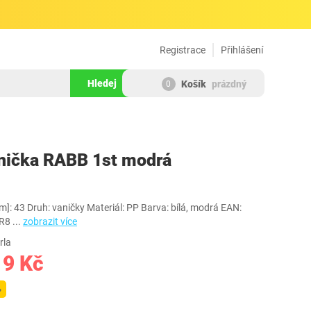
Registrace
Přihlášení
Hledej
Košík
prázdný
0
804141
anička RABB 1st modrá
cm]: 43 Druh: vaničky Materiál: PP Barva: bílá, modrá EAN:
PR8
...
zobrazit více
rla
19 Kč
%