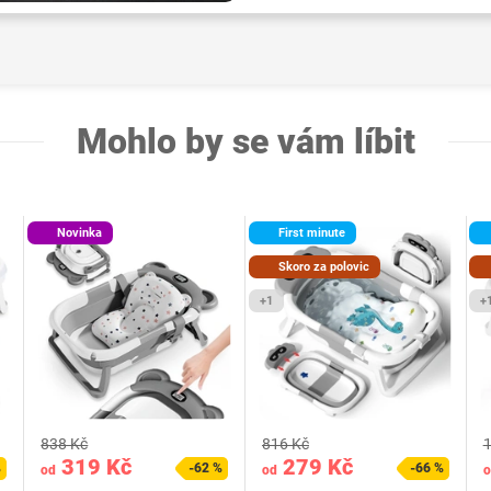
Mohlo by se vám líbit
Novinka
First minute
Skoro za polovic
+1
+
838 Kč
816 Kč
1
319 Kč
279 Kč
%
-62 %
-66 %
od
od
o