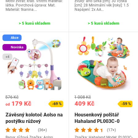
Motiv zvířat: krab. Vnitřní materiál:
zvuky: ano Šířka [cm]: 30 Výška
látka. Povrchová úprava: Mat.
[cm]: 28 Minimální věk [roky]: 1.5
Materiál: tkanina.…
Napájení: 2x AA…
> 5 kusů skladem
> 5 kusů skladem
Akce
Novinka
+4
576 Kč
1 008 Kč
179 Kč
409 Kč
-69 %
-59 %
od
Závěsný kolotoč Aolso na
Housenkový polštář
postýlku růžový
Hahaland PL003C-0
(36×)
(17×)
Barva: růžová Značka: Aolso
Značka: Hahaland Model: PL003C-