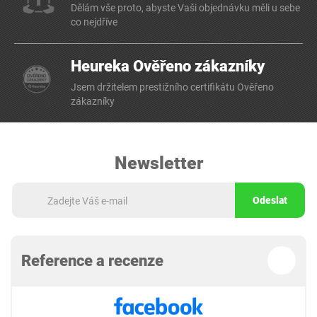
Dělám vše proto, abyste Vaši objednávku měli u sebe
co nejdříve
Heureka Ověřeno zákazníky
Jsem držitelem prestižního certifikátu Ověřeno
zákazníky
Newsletter
Odeslat
Reference a recenze