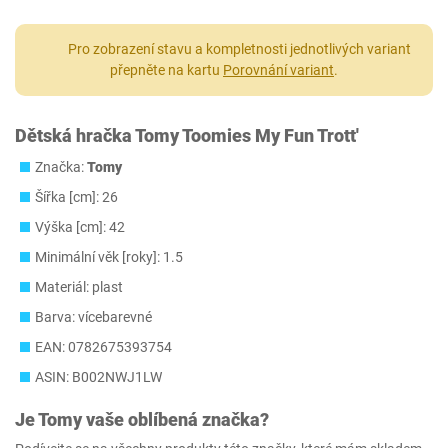
Pro zobrazení stavu a kompletnosti jednotlivých variant
přepněte na kartu
Porovnání variant
.
Dětská hračka Tomy Toomies My Fun Trott'
Značka:
Tomy
Šířka [cm]: 26
Výška [cm]: 42
Minimální věk [roky]: 1.5
Materiál: plast
Barva: vícebarevné
EAN: 0782675393754
ASIN: B002NWJ1LW
Je
Tomy
vaše oblíbená značka?