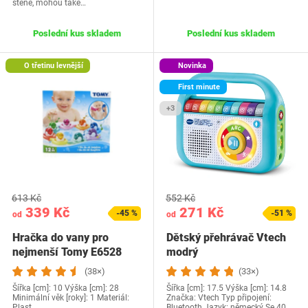
stěně, mohou také…
Poslední kus skladem
Poslední kus skladem
O třetinu levnější
Novinka
First minute
+3
613 Kč
552 Kč
339 Kč
271 Kč
-45 %
-51 %
od
od
Hračka do vany pro
Dětský přehrávač Vtech
nejmenší Tomy E6528
modrý
(38×)
(33×)
Šířka [cm]: 10 Výška [cm]: 28
Šířka [cm]: 17.5 Výška [cm]: 14.8
Minimální věk [roky]: 1 Materiál:
Značka: Vtech Typ připojení:
Plast
Bluetooth Jazyk: německý Se 40