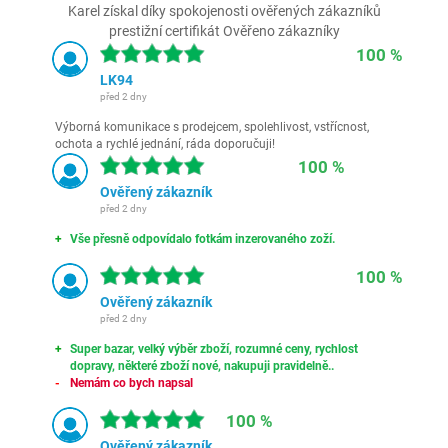
Karel získal díky spokojenosti ověřených zákazníků
prestižní certifikát Ověřeno zákazníky
100 %
LK94
před 2 dny
Výborná komunikace s prodejcem, spolehlivost, vstřícnost,
ochota a rychlé jednání, ráda doporučuji!
100 %
Ověřený zákazník
před 2 dny
Vše přesně odpovídalo fotkám inzerovaného zoží.
100 %
Ověřený zákazník
před 2 dny
Super bazar, velký výběr zboží, rozumné ceny, rychlost
dopravy, některé zboží nové, nakupuji pravidelně..
Nemám co bych napsal
100 %
Ověřený zákazník