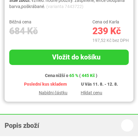
Stav zboží:
vzhled: hodně použitý. zašpiněné, lehce oloupaná
barva,poškrábané.
(varianta 7443722)
Běžná cena
Cena od Karla
684 Kč
239 Kč
197,52 Kč bez DPH
Vložit do košíku
Cena nižší o
65 %
(
445 Kč
)
Poslední kus skladem
U Vás 11. 8. - 12. 8.
Nabídni částku
Hlídat cenu
Popis zboží