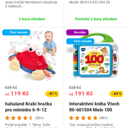
sada hraček Montessori obsahuje
Model: ‎BO-814.023.060.50
6 měkkých…
5 kusů skladem
Poslední 2 kusy skladem
First minute
Novinka
First minute
+1
638 Kč
528 Kč
119 Kč
191 Kč
-81 %
-64 %
od
od
hahaland Krabí hračka
Interaktivní kniha Vtech
pro miminko 6-9-12
80-601504 Mein 100
měsíců, hudební…
(56×)
(48×)
Počet položek: 1. Téma: Zvíře.
Typ: zvuková knížka Vydává