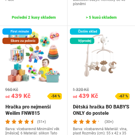
písněmi
Poslední 2 kusy skladem
> 5 kusů skladem
First minute
Čistím sklad
Skoro za polovic
Výprodej
960 Kč
1 320 Kč
439 Kč
439 Kč
-54 %
-67 %
od
od
Hračka pro nejmenší
Dětská hračka BO BABY'S
Weilim FNW815
ONLY do postele
(51×)
(30×)
Barva: vícebarevné Minimální věk
Barva: vícebarevná Materiál: vlna,
[měsíce]: 6 Materiál: silikon Tato
plast Rozměry (cm): 55 x 42 x 35