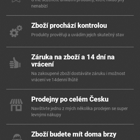
nenabízí
Zboží prochází kontrolou
Produkty prověřuji a uvádím jejich skutečný stav
Záruka na zboží a 14 dní na
vrácení
Na zakoupené zboží dostáváte záruku i možnost
vrácení ve 14denní lhůtě
Prodejny po celém Česku
Navštivte jednu z mých několika prodejen se super
levnými nákupy
Zboží budete mít doma brzy