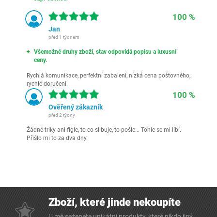
100 %
Jan
před 1 týdnem
Všemožné druhy zboží, stav odpovídá popisu a luxusní
ceny.
Rychlá komunikace, perfektní zabalení, nízká cena poštovného,
rychlé doručení.
100 %
Ověřený zákazník
před 2 týdny
Žádné triky ani fígle, to co slibuje, to pošle... Tohle se mi líbí.
Přišlo mi to za dva dny.
Zboží, které jinde nekoupíte
U mě seženete unikátní produkty, které nikdo jiný