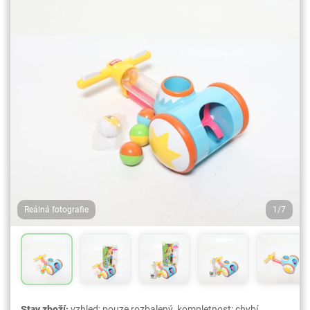
Reálná fotografie
1/7
Stav zboží:
vzhled: pouze rozbalený. kompletnost: chybí