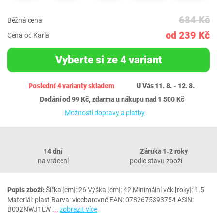
684 Kč
Běžná cena
od 239 Kč
Cena od Karla
Vyberte si ze 4 variant
Poslední 4 varianty skladem
U Vás 11. 8. - 12. 8.
Dodání od 99 Kč, zdarma u nákupu nad 1 500 Kč
Možnosti dopravy a platby
14 dní
Záruka 1‐2 roky
na vrácení
podle stavu zboží
Popis zboží:
Šířka [cm]: 26 Výška [cm]: 42 Minimální věk [roky]: 1.5
Materiál: plast Barva: vícebarevné EAN: 0782675393754 ASIN:
B002NWJ1LW
...
zobrazit více