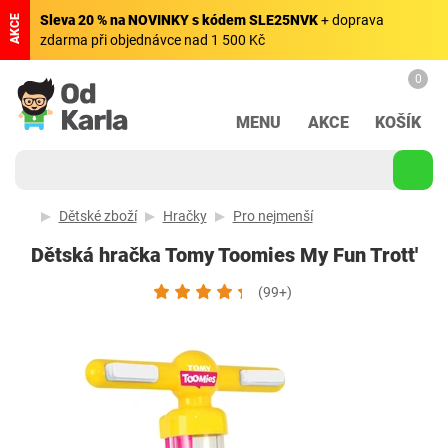
Sleva 20 % na NOVINKY s kódem SLE25NVK
+ doprava
AKCE
zdarma při objednávce nad 1 500 Kč
0
MENU
AKCE
KOŠÍK
Dětské zboží
Hračky
Pro nejmenší
Dětská hračka Tomy Toomies My Fun Trott'
(99+)