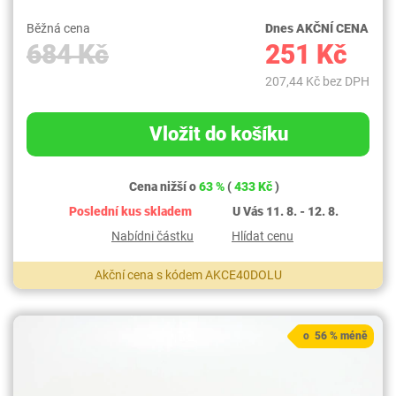
Běžná cena
Dnes AKČNÍ CENA
684 Kč
251 Kč
207,44 Kč bez DPH
Vložit do košíku
Cena nižší o
63 %
(
433 Kč
)
Poslední kus skladem
U Vás 11. 8. - 12. 8.
Nabídni částku
Hlídat cenu
Akční cena s kódem AKCE40DOLU
o 56 % méně