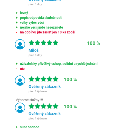
před 3 dny
levný
popis odpovídá skutečnosti
velký výběr věcí
nějaké věci jinde neseženete
na dobírku jde zaslat jen 10 ks zboží
100 %
Miloš
před 5 dny
uživatelsky přívětivý eshop, solidní a rychlé jednání
nic
100 %
Ověřený zákazník
před 1 týdnem
Výborné služby !!!
100 %
Ověřený zákazník
před 1 týdnem
supr obchod