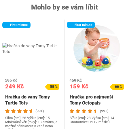
Mohlo by se vám líbit
First minute
First minute
596 Kč
469 Kč
249 Kč
159 Kč
-58 %
-66 %
Hračka do vany Tomy
Hračka pro nejmenší
Turtle Tots
Tomy Octopals
(99+)
(99+)
Šířka [cm]: 28 Výška [cm]: 15
Šířka [cm]: 28 Výška [cm]: 14
Minimální věk [roky]: 1 Želvátka je
Chobotnice Od 12 měsíců
možné přitisknout k vaně nebo