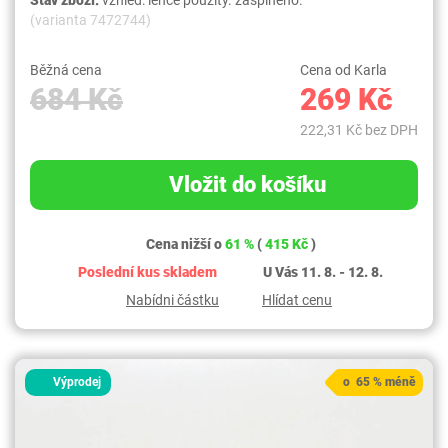
Stav zboží:
vzhled: lehce použitý. zašpiněno.
(varianta 7472744)
Běžná cena
Cena od Karla
684 Kč
269 Kč
222,31 Kč bez DPH
Vložit do košíku
Cena nižší o
61 %
(
415 Kč
)
Poslední kus skladem
U Vás 11. 8. - 12. 8.
Nabídni částku
Hlídat cenu
Výprodej
o 65 % méně