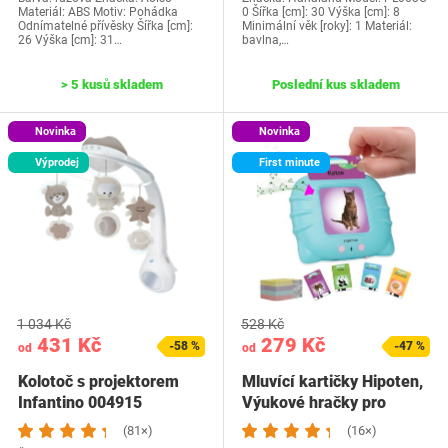
Materiál: ABS Motiv: Pohádka
0 Šířka [cm]: 30 Výška [cm]: 8
Odnímatelné přívěsky Šířka [cm]:
Minimální věk [roky]: 1 Materiál:
26 Výška [cm]: 31…
bavlna,…
> 5 kusů skladem
Poslední kus skladem
Novinka
Novinka
Výprodej
First minute
1 034 Kč
528 Kč
431 Kč
279 Kč
-58 %
-47 %
od
od
Kolotoč s projektorem
Mluvící kartičky Hipoten,
Infantino 004915
Výukové hračky pro
batolata od 1…
(81×)
(16×)