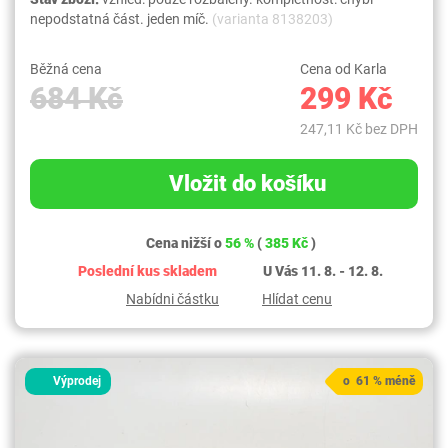
nepodstatná část. jeden míč.
(varianta 8138203)
Běžná cena
Cena od Karla
684 Kč
299 Kč
247,11 Kč bez DPH
Vložit do košíku
Cena nižší o
56 %
(
385 Kč
)
Poslední kus skladem
U Vás 11. 8. - 12. 8.
Nabídni částku
Hlídat cenu
Výprodej
o 61 % méně