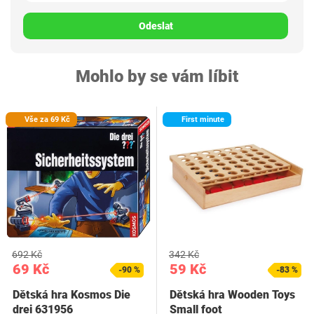
Odeslat
Mohlo by se vám líbit
Vše za 69 Kč
First minute
692 Kč
342 Kč
69 Kč
59 Kč
-90 %
-83 %
Dětská hra Kosmos Die
Dětská hra Wooden Toys
drei 631956
Small foot