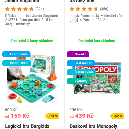
Junior Sagaland
331052.006
(32×)
(35×)
Dětská stolní hra Junior Sagaland
Jazyk: francouzský Minimální věk
21372 Určeno pro děti: 3 - 5 let
[roky]: 4 Počet hráčů: 2 +
Jazyk: německý
Poslední 2 kusy skladem
Poslední kus skladem
First minute
Novinka
Čistím sklad
First minute
Čistím sklad
Výprodej
600 Kč
906 Kč
159 Kč
439 Kč
-74 %
-52 %
od
od
Logická hra Burgkidz
Desková hra Monopoly