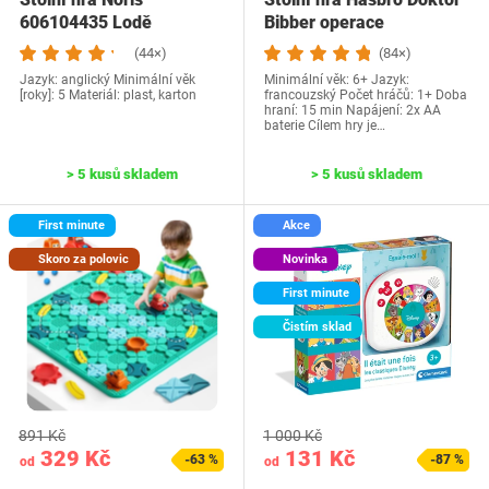
606104435 Lodě
Bibber operace
(44×)
(84×)
Jazyk: anglický Minimální věk
Minimální věk: 6+ Jazyk:
[roky]: 5 Materiál: plast, karton
francouzský Počet hráčů: 1+ Doba
hraní: 15 min Napájení: 2x AA
baterie Cílem hry je…
> 5 kusů skladem
> 5 kusů skladem
First minute
Akce
Skoro za polovic
Novinka
First minute
Čistím sklad
891 Kč
1 000 Kč
329 Kč
131 Kč
-63 %
-87 %
od
od