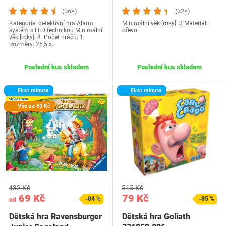
(36×)
(32×)
Kategorie: detektivní hra Alarm
Minimální věk [roky]: 3 Materiál:
systém s LED technikou Minimální
dřevo
věk [roky]: 8 Počet hráčů: 1
Rozměry: 25,5 x…
Poslední kus skladem
Poslední kus skladem
First minute
First minute
Vše za 69 Kč
432 Kč
515 Kč
69 Kč
79 Kč
-84 %
-85 %
od
Dětská hra Ravensburger
Dětská hra Goliath