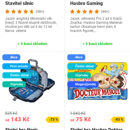
Stavitel silnic
Hasbro Gaming
(38×)
(44×)
Jazyk: anglický Minimální věk
Jazyk: německý Pro 2 až 6 hráčů
[roky]: 3 Různé stupně obtížnosti,
Značka: Hasbro Gaming Materiál:
vhodné pro děti od 4 do 12 let
karton Obsahuje herní plán, 8
Barva: zelená
hracích figurek,…
> 5 kusů skladem
> 5 kusů skladem
Akce
Akce
First minute
Čistím sklad
Čistím sklad
Výprodej
Výprodej
Megavýprodej
525 Kč
1 042 Kč
143 Kč
75 Kč
-73 %
-93 %
od
od
Stolní hra Noris
Stolní hra Hasbro Doktor