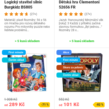
Logický stavitel silnic
Dětská hra Clementoni
Burgkidz BS805
52656 FR
(27×)
(27×)
Materiál: plast Rozměry: 56 x 56
Jazyk: francouzský Minimální věk
cm Hračka pro rozvoj dětského
[roky]: 3 Každý z příběhů začíná
rozumu Pro milovníky puzzle nebo
slavnou formulkou „Byl jednou...“
řešitele problémů…
Rozměry 28 x…
> 5 kusů skladem
> 5 kusů skladem
First minute
Akce
Čistím sklad
First minute
Skoro za polovic
Čistím sklad
1 008 Kč
552 Kč
289 Kč
101 Kč
-71 %
-82 %
od
od