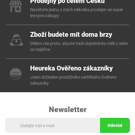
Prodejny po celém Česku
Navštivte jednu z mých několika prodejen se super
levnými nákupy
Zboží budete mít doma brzy
Dělám vše proto, abyste Vaši objednávku měli u sebe
co nejdříve
Heureka Ověřeno zákazníky
Jsem držitelem prestižního certifikátu Ověřeno
zákazníky
Newsletter
Odeslat