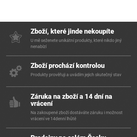
Zboží, které jinde nekoupíte
U mě seženete unikátní produkty, které nikdo jiný
nenabízí
Zboží prochází kontrolou
Produkty prověřuji a uvádím jejich skutečný stav
Záruka na zboží a 14 dní na
vrácení
Na zakoupené zboží dostáváte záruku i možnost
vrácení ve 14denní lhůtě