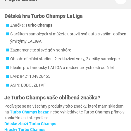
Dětská hra Turbo Champs LaLiga
Značka:
Turbo Champs
S aršíkem samolepek si můžete upravit svá auta s vašimi oblíben
ými týmy LALIGA
Zaznamenejte si své góly se skóre
Obsah: oficiální stadion, 2 exkluzivní vozy, 2 aršíky samolepek
Ideální pro fanoušky LALIGA a nadšence rychlosti od 6 let
EAN: 8421134926455
ASIN: B0DCJZL1VF
Je
Turbo Champs
vaše oblíbená značka?
Podívejte se na všechny produkty této značky, které mám skladem
na
Turbo Champs bazar
, nebo vyhledávejte Turbo Champs přímo v
konkrétních kategoriích:
Dětské zboží Turbo Champs
Hračky Turbo Champs