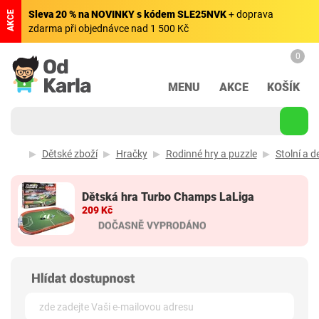
Sleva 20 % na NOVINKY s kódem SLE25NVK
+ doprava
AKCE
zdarma při objednávce nad 1 500 Kč
0
MENU
AKCE
KOŠÍK
Dětské zboží
Hračky
Rodinné hry a puzzle
Stolní a d
Dětská hra Turbo Champs LaLiga
209 Kč