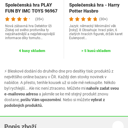
Společenská hra PLAY
Společenská hra - Harry
FUN BY IMC TOYS 96967
Potter Hasbro
(35×)
(30×)
Nová zábavná hra Detektor lži
Jazyk: německý Minimální věk
Získej od svého protivníka ty
[roky]: 8 Obsahuje: hrací plán, 6
nejzáhadnější a nejpřekvapivější
zlatých hracích figurek, držák karet
informace díky tomuto…
Eulenpost…
4 kusy skladem
> 5 kusů skladem
⚡ Bleskové dodání do druhého dne pro desítky tisíc produktů z
největšího online bazaru v ČR. Každý den stovky novinek v
nabídce. A přesto, tenhle kousek už si ode mě nekoupíte. Někdo
byl rychlejší... Ale nic není ztraceno. Můžete mi
nahoře zadat svou
e-mailovou adresu
a jakmile se ke mě stejný produkt znovu
dostane,
pošlu Vám upozornění
. Nebo si můžete
vybrat z
podobných produktů.
Popis zboží