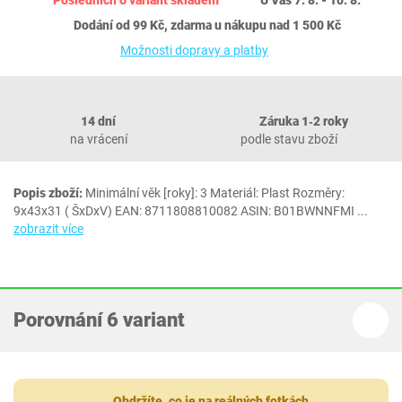
Dodání od 99 Kč, zdarma u nákupu nad 1 500 Kč
Možnosti dopravy a platby
14 dní
Záruka 1‐2 roky
na vrácení
podle stavu zboží
Popis zboží:
Minimální věk [roky]: 3 Materiál: Plast Rozměry:
9x43x31 ( ŠxDxV) EAN: 8711808810082 ASIN: B01BWNNFMI
...
zobrazit více
Porovnání 6 variant
Obdržíte, co je na reálných fotkách.