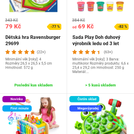
343 Kč
384 Kč
79 Kč
69 Kč
-77 %
-82 %
od
Dětská hra Ravensburger
Sada Play Doh duhový
29699
výrobník ledu od 3 let
(22×)
(63×)
Minimální věk [roky]: 4
Minimální věk [roky]: 3 Barva:
Rozměry:26,5 x 26,5 x 5,5 cm
multikolor Rozměry produktu: 6,6 x
Hmotnost: 572 g
25,4 x 29,2 cm Hmotnost: 250 g
Materiál:…
Poslední kus skladem
> 5 kusů skladem
Novinka
Čistím sklad
First minute
Megavýprodej