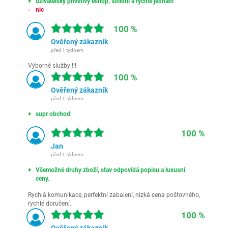
uživatelsky přívětivý eshop, solidní a rychlé jednání
nic
100 %
Ověřený zákazník
před 1 týdnem
Výborné služby !!!
100 %
Ověřený zákazník
před 1 týdnem
supr obchod
100 %
Jan
před 1 týdnem
Všemožné druhy zboží, stav odpovídá popisu a luxusní
ceny.
Rychlá komunikace, perfektní zabalení, nízká cena poštovného,
rychlé doručení.
100 %
Ověřený zákazník