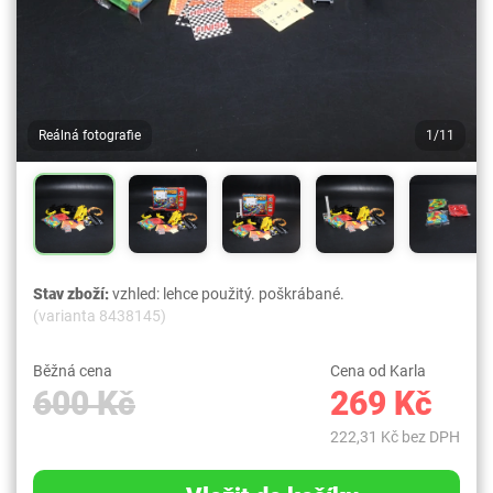
Reálná fotografie
1/11
Stav zboží:
vzhled: lehce použitý. poškrábané.
(varianta 8438145)
Běžná cena
Cena od Karla
600 Kč
269 Kč
222,31 Kč bez DPH