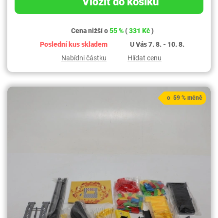
Vložit do košíku
Cena nižší o
55 %
(
331 Kč
)
Poslední kus skladem
U Vás 7. 8. - 10. 8.
Nabídni částku
Hlídat cenu
o 59 % méně