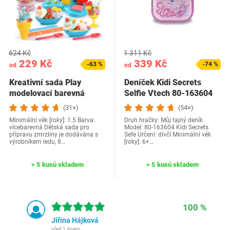
624 Kč
1 311 Kč
229 Kč
339 Kč
-63 %
-74 %
od
od
Kreativní sada Play
Deníček Kidi Secrets
modelovací barevná
Selfie Vtech 80-163604
(31×)
(54×)
Minimální věk [roky]: 1.5 Barva:
Druh hračky: Můj tajný deník
vícebarevná Dětská sada pro
Model: 80-163604 Kidi Secrets
přípravu zmrzliny je dodávána s
Sefe Určení: dívčí Minimální věk
výrobníkem ledu, 8…
[roky]: 6+…
> 5 kusů skladem
> 5 kusů skladem
100 %
Jiřina Hájková
před 1 dnem