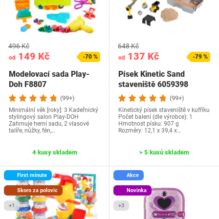
496 Kč
648 Kč
149 Kč
137 Kč
-70 %
-79 %
od
od
Modelovací sada Play-
Písek Kinetic Sand
Doh F8807
staveniště 6059398
(99+)
(99+)
Minimální věk [roky]: 3 Kadeřnický
Kinetický písek staveniště v kufříku
stylingový salon Play-DOH
Počet balení (dle výrobce): 1
Zahrnuje herní sadu, 2 vlasové
Hmotnost písku: 907 g
talíře, nůžky, fén,…
Rozměry: 12,1 x 39,4 x…
4 kusy skladem
> 5 kusů skladem
First minute
Akce
Skoro za polovic
Novinka
+1
+3