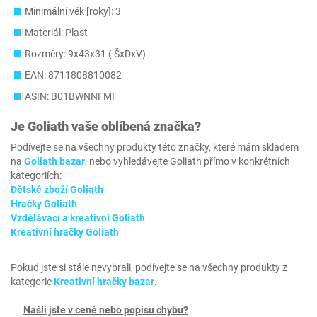
Minimální věk [roky]: 3
Materiál: Plast
Rozměry: 9x43x31 ( ŠxDxV)
EAN: 8711808810082
ASIN: B01BWNNFMI
Je
Goliath
vaše oblíbená značka?
Podívejte se na všechny produkty této značky, které mám skladem
na
Goliath bazar
, nebo vyhledávejte Goliath přímo v konkrétních
kategoriích:
Dětské zboží Goliath
Hračky Goliath
Vzdělávací a kreativní Goliath
Kreativní hračky Goliath
Pokud jste si stále nevybrali, podívejte se na všechny produkty z
kategorie
Kreativní hračky bazar
.
Našli jste v ceně nebo popisu chybu?