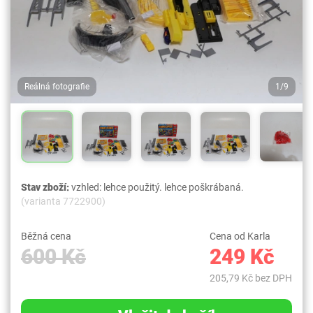
Reálná fotografie
1/9
Stav zboží:
vzhled: lehce použitý. lehce poškrábaná.
(varianta 7722900)
Běžná cena
Cena od Karla
600 Kč
249 Kč
205,79 Kč bez DPH