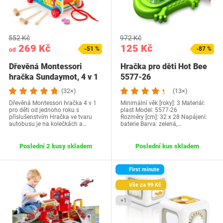
552 Kč
972 Kč
269 Kč
125 Kč
-51 %
-87 %
od
Dřevěná Montessori
Hračka pro děti Hot Bee
hračka Sundaymot, 4 v 1
5577-26
(32×)
(13×)
Dřevěná Montessori hračka 4 v 1
Minimální věk [roky]: 3 Materiál:
pro děti od jednoho roku s
plast Model: 5577-26
příslušenstvím Hračka ve tvaru
Rozměry [cm]: 32 x 28 Napájení:
autobusu je na kolečkách a…
baterie Barva: zelená,…
Poslední 2 kusy skladem
Poslední kus skladem
First minute
Vše za 99 Kč
+1