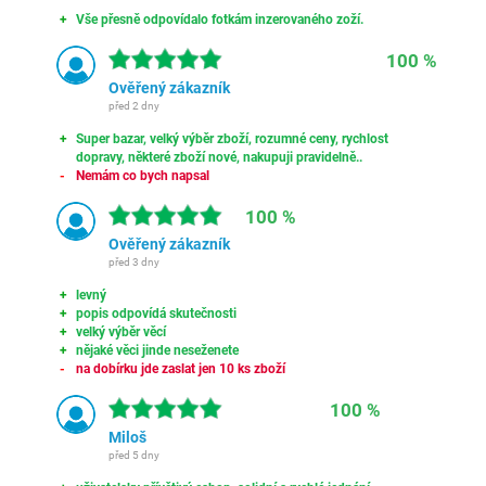
Vše přesně odpovídalo fotkám inzerovaného zoží.
100 %
Ověřený zákazník
před 2 dny
Super bazar, velký výběr zboží, rozumné ceny, rychlost
dopravy, některé zboží nové, nakupuji pravidelně..
Nemám co bych napsal
100 %
Ověřený zákazník
před 3 dny
levný
popis odpovídá skutečnosti
velký výběr věcí
nějaké věci jinde neseženete
na dobírku jde zaslat jen 10 ks zboží
100 %
Miloš
před 5 dny