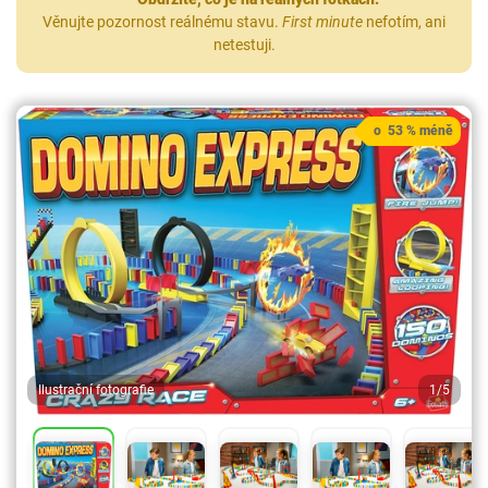
Věnujte pozornost reálnému stavu.
First minute
nefotím, ani
netestuji.
o 53 % méně
Ilustrační fotografie
1/5