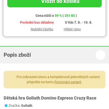
Vložit do košíku
Cena nižší o
59 %
(
351 Kč
)
Poslední kus skladem
U Vás 7. 8. - 10. 8.
Nabídni částku
Hlídat cenu
Popis zboží
Pro zobrazení stavu a kompletnosti jednotlivých variant
přepněte na kartu
Porovnání variant
.
Dětská hra Goliath Domino Express Crazy Race
Značka:
Goliath