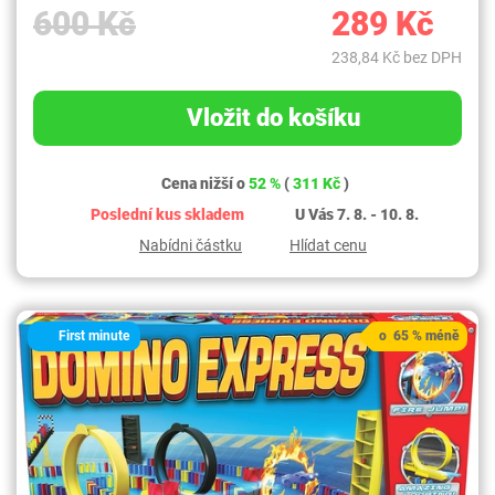
600 Kč
289 Kč
238,84 Kč bez DPH
Vložit do košíku
Cena nižší o
52 %
(
311 Kč
)
Poslední kus skladem
U Vás 7. 8. - 10. 8.
Nabídni částku
Hlídat cenu
First minute
o 65 % méně