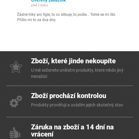
před 2 týdny
Žádné triky ani fígle, to co slibuje, to pošle... Tohle se mi líbí.
Přišlo mi to za dva dny.
Zboží, které jinde nekoupíte
U mě seženete unikátní produkty, které nikdo jiný
nenabízí
Zboží prochází kontrolou
Produkty prověřuji a uvádím jejich skutečný stav
Záruka na zboží a 14 dní na
vrácení