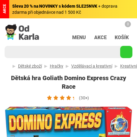
Sleva 20 % na NOVINKY s kódem SLE25NVK
+ doprava
AKCE
zdarma při objednávce nad 1 500 Kč
0
MENU
AKCE
KOŠÍK
Dětské zboží
Hračky
Vzdělávací a kreativní
Kreativn
Dětská hra Goliath Domino Express Crazy
Race
(30×)