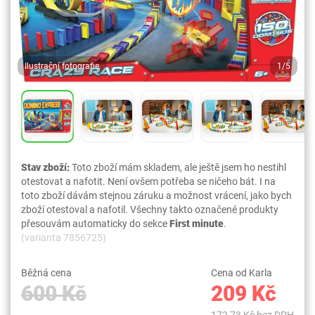
Ilustrační fotografie
1/5
Stav zboží:
Toto zboží mám skladem, ale ještě jsem ho nestihl
otestovat a nafotit. Není ovšem potřeba se ničeho bát. I na
toto zboží dávám stejnou záruku a možnost vrácení, jako bych
zboží otestoval a nafotil. Všechny takto označené produkty
přesouvám automaticky do sekce
First minute
.
(varianta 7856725)
Běžná cena
Cena od Karla
600 Kč
209 Kč
172,73 Kč bez DPH