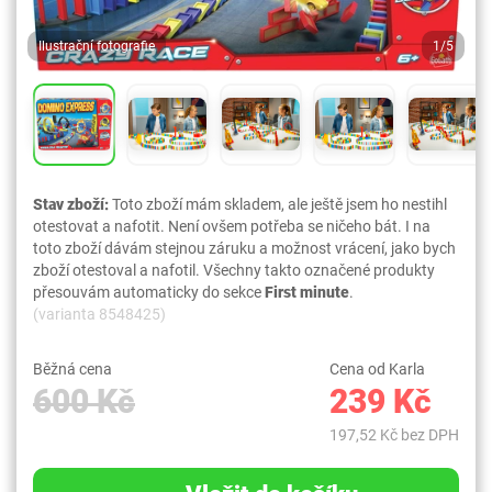
Ilustrační fotografie
1/5
Stav zboží:
Toto zboží mám skladem, ale ještě jsem ho nestihl
otestovat a nafotit. Není ovšem potřeba se ničeho bát. I na
toto zboží dávám stejnou záruku a možnost vrácení, jako bych
zboží otestoval a nafotil. Všechny takto označené produkty
přesouvám automaticky do sekce
First minute
.
(varianta 8548425)
Běžná cena
Cena od Karla
600 Kč
239 Kč
197,52 Kč bez DPH