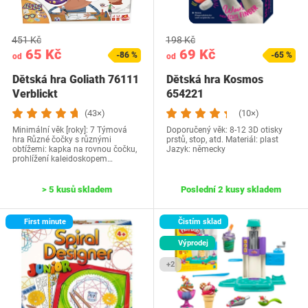
451 Kč
198 Kč
65 Kč
69 Kč
-86 %
-65 %
od
od
Dětská hra Goliath 76111
Dětská hra Kosmos
Verblickt
654221
(43×)
(10×)
Minimální věk [roky]: 7 Týmová
Doporučený věk: 8-12 3D otisky
hra Různé čočky s různými
prstů, stop, atd. Materiál: plast
obtížemi: kapka na rovnou čočku,
Jazyk: německy
prohlížení kaleidoskopem…
> 5 kusů skladem
Poslední 2 kusy skladem
First minute
Čistím sklad
Výprodej
+2