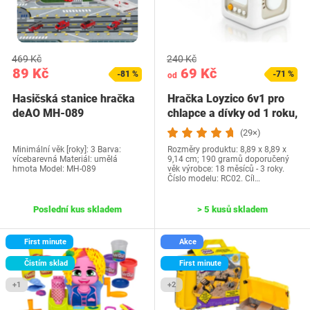
469 Kč
240 Kč
89 Kč
69 Kč
-81 %
-71 %
od
Hasičská stanice hračka
Hračka Loyzico 6v1 pro
deAO MH-089
chlapce a dívky od 1 roku,
…
(29×)
Minimální věk [roky]: 3 Barva:
Rozměry produktu: 8,89 x 8,89 x
vícebarevná Materiál: umělá
9,14 cm; 190 gramů doporučený
hmota Model: ‎MH-089
věk výrobce: 18 měsíců - 3 roky.
Číslo modelu: RC02. Cíl…
Poslední kus skladem
> 5 kusů skladem
First minute
Akce
Čistím sklad
First minute
+1
+2