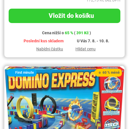
Vložit do košíku
Cena nižší o
65 %
(
391 Kč
)
Poslední kus skladem
U Vás 7. 8. - 10. 8.
Nabídni částku
Hlídat cenu
First minute
o 60 % méně