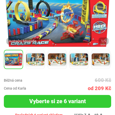
Ilustrační fotografie
1/5
600 Kč
Běžná cena
od 209 Kč
Cena od Karla
Vyberte si ze 6 variant
Posledních 6 variant skladem
U Vás 7. 8. - 10. 8.