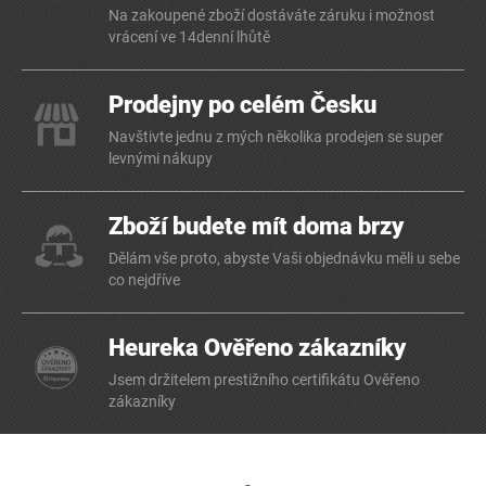
Na zakoupené zboží dostáváte záruku i možnost
vrácení ve 14denní lhůtě
Prodejny po celém Česku
Navštivte jednu z mých několika prodejen se super
levnými nákupy
Zboží budete mít doma brzy
Dělám vše proto, abyste Vaši objednávku měli u sebe
co nejdříve
Heureka Ověřeno zákazníky
Jsem držitelem prestižního certifikátu Ověřeno
zákazníky