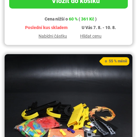
Vložit do košíku
Cena nižší o
60 %
(
361 Kč
)
Poslední kus skladem
U Vás 7. 8. - 10. 8.
Nabídni částku
Hlídat cenu
o 55 % méně