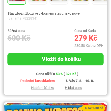
Stav zboží:
Zboží ve výborném stavu, jako nové.
(varianta 7822834)
Běžná cena
Cena od Karla
600 Kč
279 Kč
230,58 Kč bez DPH
Vložit do košíku
Cena nižší o
53 %
(
321 Kč
)
Poslední kus skladem
U Vás 7. 8. - 10. 8.
Nabídni částku
Hlídat cenu
o 52 % méně