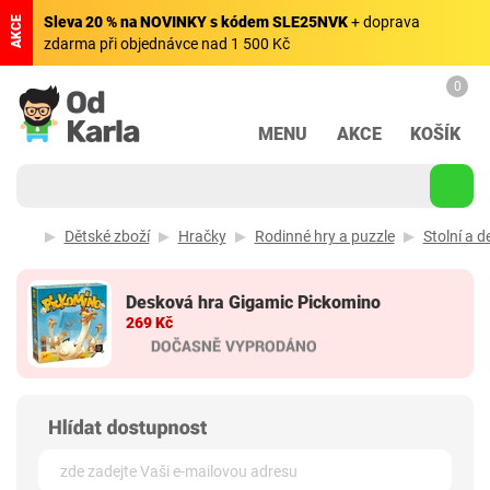
Sleva 20 % na NOVINKY s kódem SLE25NVK
+ doprava
AKCE
zdarma při objednávce nad 1 500 Kč
0
MENU
AKCE
KOŠÍK
Dětské zboží
Hračky
Rodinné hry a puzzle
Stolní a d
Desková hra Gigamic Pickomino
269 Kč