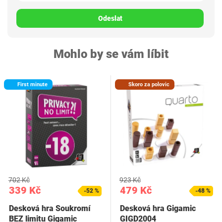
Odeslat
Mohlo by se vám líbit
First minute
Skoro za polovic
702 Kč
923 Kč
339 Kč
479 Kč
-52 %
-48 %
Desková hra Soukromí
Desková hra Gigamic
BEZ limitu Gigamic
GIGD2004