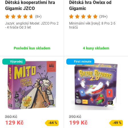
Dětská kooperativní hra
Dětská hra Owixx od
Gigamic JZCO
Gigamic
(8×)
(39×)
Jazyk: anglický Model: JZCO Pro 2
Minimální věk [roky]: 8 Pro 2-5
- 4 hráče Od 3 let
hráčů
Poslední kus skladem
4 kusy skladem
Výprodej
First minute
360 Kč
390 Kč
129 Kč
199 Kč
-64 %
-49 %