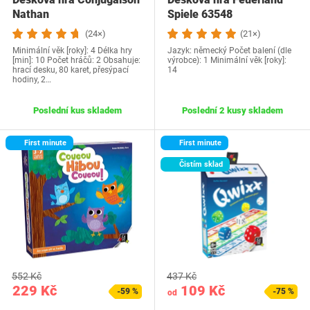
Nathan
Spiele 63548
(24×)
(21×)
Minimální věk [roky]: 4 Délka hry
Jazyk: německý Počet balení (dle
[min]: 10 Počet hráčů: 2 Obsahuje:
výrobce): 1 Minimální věk [roky]:
hrací desku, 80 karet, přesýpací
14
hodiny, 2…
Poslední kus skladem
Poslední 2 kusy skladem
First minute
First minute
Čistím sklad
552 Kč
437 Kč
229 Kč
109 Kč
-59 %
-75 %
od