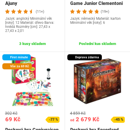
Ajuny
Game Junior Clementoni
(11×)
(19×)
Jazyk: anglický Minimální věk
Jazyk: německý Materiál: karton
[roky]: 12 Materiál: dřevo Barva:
Minimální věk [roky]: 6
hnědá Rozměry [cm]: 27,43 x
27,43 x 2,01
3 kusy skladem
Poslední kus skladem
First minute
Doprava zdarma
Vše za 69 Kč
302 Kč
4 859 Kč
69 Kč
2 679 Kč
-77 %
-45 %
od
Desková hra Conjugaison
Desková hra Feuerland