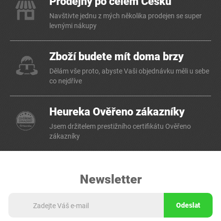
Prodejny po celém Česku
Navštivte jednu z mých několika prodejen se super
levnými nákupy
Zboží budete mít doma brzy
Dělám vše proto, abyste Vaši objednávku měli u sebe
co nejdříve
Heureka Ověřeno zákazníky
Jsem držitelem prestižního certifikátu Ověřeno
zákazníky
Newsletter
Odeslat