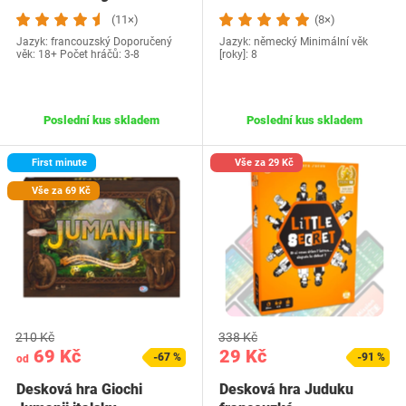
(11×)
(8×)
Jazyk: francouzský Doporučený
Jazyk: německý Minimální věk
věk: 18+ Počet hráčů: 3-8
[roky]: 8
Poslední kus skladem
Poslední kus skladem
First minute
Vše za 29 Kč
Vše za 69 Kč
210 Kč
338 Kč
69 Kč
29 Kč
-67 %
-91 %
od
Desková hra Giochi
Desková hra Juduku