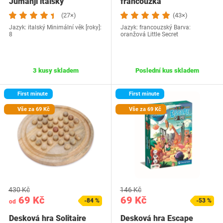
Jumanji italsky
francouzká
(27×)
(43×)
Jazyk: italský Minimální věk [roky]:
Jazyk: francouzský Barva:
8
oranžová Little Secret
3 kusy skladem
Poslední kus skladem
First minute
First minute
Vše za 69 Kč
Vše za 69 Kč
430 Kč
146 Kč
69 Kč
69 Kč
-84 %
-53 %
od
Desková hra Solitaire
Desková hra Escape