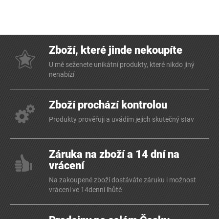
Zboží, které jinde nekoupíte
U mě seženete unikátní produkty, které nikdo jiný
nenabízí
Zboží prochází kontrolou
Produkty prověřuji a uvádím jejich skutečný stav
Záruka na zboží a 14 dní na
vrácení
Na zakoupené zboží dostáváte záruku i možnost
vrácení ve 14denní lhůtě