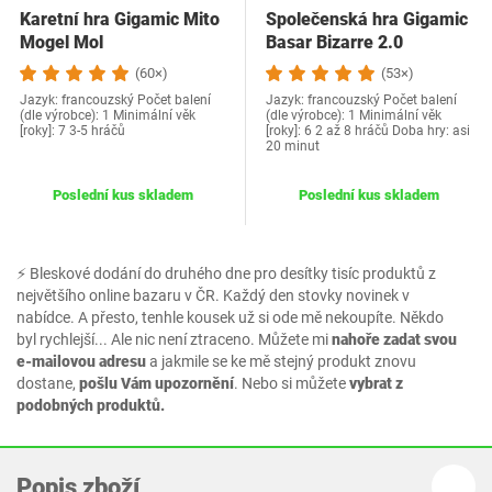
Karetní hra Gigamic Mito
Společenská hra Gigamic
Mogel Mol
Basar Bizarre 2.0
(60×)
(53×)
Jazyk: francouzský Počet balení
Jazyk: francouzský Počet balení
(dle výrobce): 1 Minimální věk
(dle výrobce): 1 Minimální věk
[roky]: 7 3-5 hráčů
[roky]: 6 2 až 8 hráčů Doba hry: asi
20 minut
Poslední kus skladem
Poslední kus skladem
⚡ Bleskové dodání do druhého dne pro desítky tisíc produktů z
největšího online bazaru v ČR. Každý den stovky novinek v
nabídce. A přesto, tenhle kousek už si ode mě nekoupíte. Někdo
byl rychlejší... Ale nic není ztraceno. Můžete mi
nahoře zadat svou
e-mailovou adresu
a jakmile se ke mě stejný produkt znovu
dostane,
pošlu Vám upozornění
. Nebo si můžete
vybrat z
podobných produktů.
Popis zboží