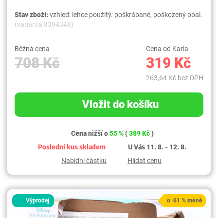
Stav zboží:
vzhled: lehce použitý. poškrábané, poškozený obal.
(varianta 8394348)
Běžná cena
Cena od Karla
708 Kč
319 Kč
263,64 Kč bez DPH
Vložit do košíku
Cena nižší o
55 %
(
389 Kč
)
Poslední kus skladem
U Vás 11. 8. - 12. 8.
Nabídni částku
Hlídat cenu
Výprodej
o 61 % méně