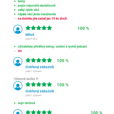
levný
popis odpovídá skutečnosti
velký výběr věcí
nějaké věci jinde neseženete
na dobírku jde zaslat jen 10 ks zboží
100 %
Miloš
před 5 dny
uživatelsky přívětivý eshop, solidní a rychlé jednání
nic
100 %
Ověřený zákazník
před 1 týdnem
Výborné služby !!!
100 %
Ověřený zákazník
před 1 týdnem
supr obchod
100 %