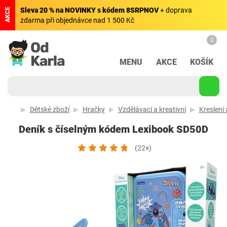
Sleva 20 % na NOVINKY s kódem 8SRPNOV
+ doprava
AKCE
zdarma při objednávce nad 1 500 Kč
0
MENU
AKCE
KOŠÍK
Dětské zboží
Hračky
Vzdělávací a kreativní
Kreslení
Deník s číselným kódem Lexibook SD50D
(22×)