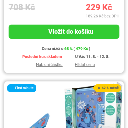
708 Kč
229 Kč
189,26 Kč bez DPH
Vložit do košíku
Cena nižší o
68 %
(
479 Kč
)
Poslední kus skladem
U Vás 11. 8. - 12. 8.
Nabídni částku
Hlídat cenu
First minute
o 62 % méně