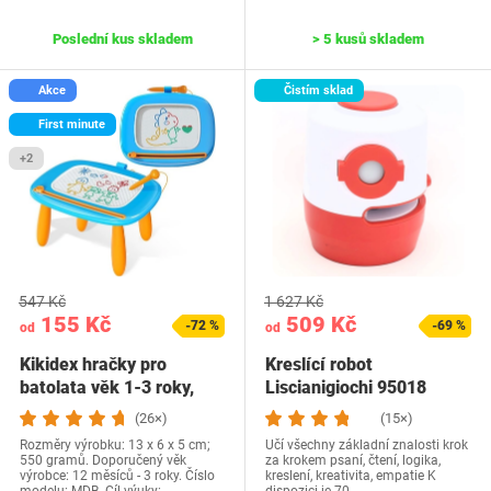
Poslední kus skladem
> 5 kusů skladem
Akce
Čistím sklad
First minute
+2
547 Kč
1 627 Kč
155 Kč
509 Kč
-72 %
-69 %
od
od
Kikidex hračky pro
Kreslící robot
batolata věk 1-3 roky,
Liscianigiochi 95018
magnetická…
(26×)
(15×)
Rozměry výrobku: 13 x 6 x 5 cm;
Učí všechny základní znalosti krok
550 gramů. Doporučený věk
za krokem psaní, čtení, logika,
výrobce: 12 měsíců - 3 roky. Číslo
kreslení, kreativita, empatie K