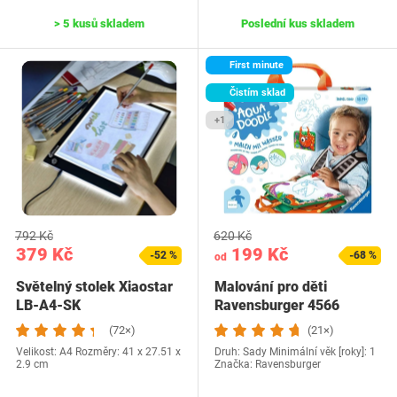
> 5 kusů skladem
Poslední kus skladem
First minute
Čistím sklad
+1
792 Kč
620 Kč
379 Kč
199 Kč
-52 %
-68 %
od
Světelný stolek Xiaostar
Malování pro děti
LB-A4-SK
Ravensburger 4566
(72×)
(21×)
Velikost: A4 Rozměry: 41 x 27.51 x
Druh: Sady Minimální věk [roky]: 1
2.9 cm
Značka: Ravensburger