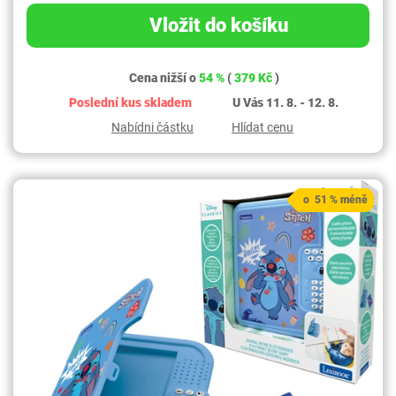
Vložit do košíku
Cena nižší o
54 %
(
379 Kč
)
Poslední kus skladem
U Vás 11. 8. - 12. 8.
Nabídni částku
Hlídat cenu
o 51 % méně