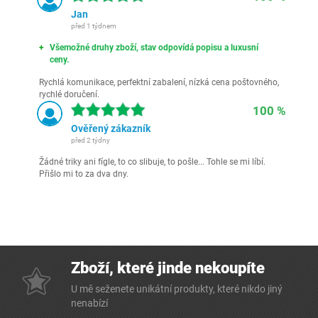
Jan
před 1 týdnem
Všemožné druhy zboží, stav odpovídá popisu a luxusní
ceny.
Rychlá komunikace, perfektní zabalení, nízká cena poštovného,
rychlé doručení.
100 %
Ověřený zákazník
před 2 týdny
Žádné triky ani fígle, to co slibuje, to pošle... Tohle se mi líbí.
Přišlo mi to za dva dny.
Zboží, které jinde nekoupíte
U mě seženete unikátní produkty, které nikdo jiný
nenabízí