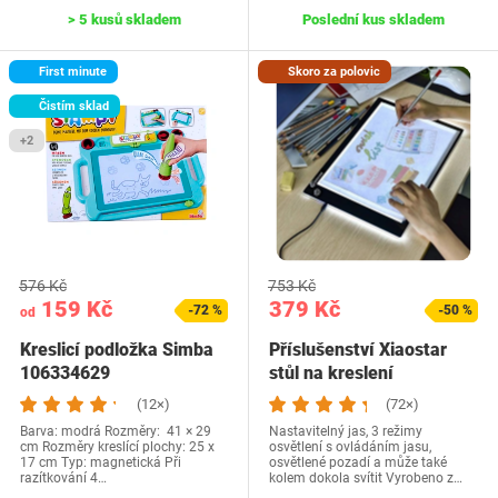
> 5 kusů skladem
Poslední kus skladem
First minute
Skoro za polovic
Čistím sklad
+2
576 Kč
753 Kč
159 Kč
379 Kč
-72 %
-50 %
od
Kreslicí podložka Simba
Příslušenství Xiaostar
106334629
stůl na kreslení
(12×)
(72×)
Barva: modrá Rozměry: 41 × 29
Nastavitelný jas, 3 režimy
cm Rozměry kreslící plochy: 25 x
osvětlení s ovládáním jasu,
17 cm Typ: magnetická Při
osvětlené pozadí a může také
razítkování 4…
kolem dokola svítit Vyrobeno z…