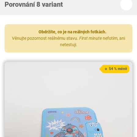
Porovnání 8 variant
Obdržíte, co je na reálných fotkách.
Věnujte pozornost reálnému stavu.
First minute
nefotím, ani
netestuji.
o 54 % méně