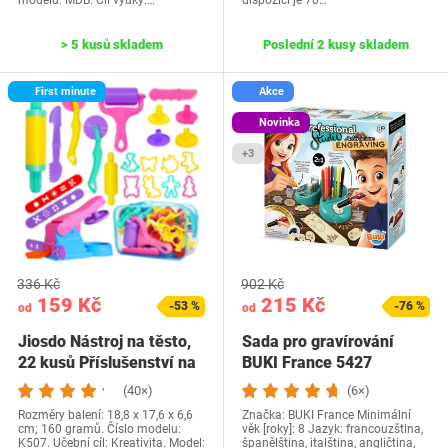
modelu: MDB. Cíl výuky:…
dispozici je 70…
> 5 kusů skladem
Poslední 2 kusy skladem
First minute
Akce
Novinka
+3
336 Kč
902 Kč
159 Kč
215 Kč
-53 %
-76 %
od
od
Jiosdo Nástroj na těsto,
Sada pro gravírování
22 kusů Příslušenství na
BUKI France 5427
těsto…
(40×)
(6×)
Rozměry balení: 18,8 x 17,6 x 6,6
Značka: BUKI France Minimální
cm; 160 gramů. Číslo modelu:
věk [roky]: 8 Jazyk: francouzština,
K507. Učební cíl: Kreativita. Model:
španělština, italština, angličtina,