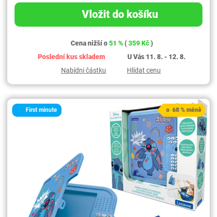
Vložit do košíku
Cena nižší o
51 %
(
359 Kč
)
Poslední kus skladem
U Vás 11. 8. - 12. 8.
Nabídni částku
Hlídat cenu
First minute
o 68 % méně