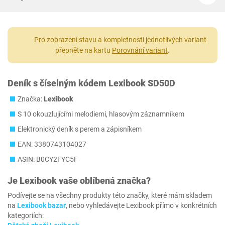
Pro zobrazení stavu a kompletnosti jednotlivých variant
přepněte na kartu
Porovnání variant
.
Deník s číselným kódem Lexibook SD50D
Značka:
Lexibook
S 10 okouzlujícími melodiemi, hlasovým záznamníkem
Elektronický deník s perem a zápisníkem
EAN: 3380743104027
ASIN: B0CY2FYC5F
Je
Lexibook
vaše oblíbená značka?
Podívejte se na všechny produkty této značky, které mám skladem
na
Lexibook bazar
, nebo vyhledávejte Lexibook přímo v konkrétních
kategoriích: