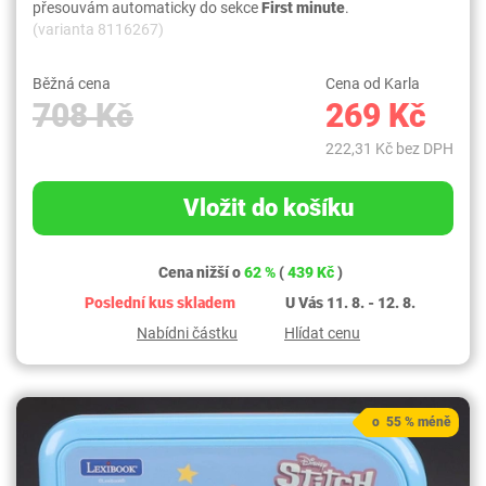
přesouvám automaticky do sekce
First minute
.
(varianta 8116267)
Běžná cena
Cena od Karla
708 Kč
269 Kč
222,31 Kč bez DPH
Vložit do košíku
Cena nižší o
62 %
(
439 Kč
)
Poslední kus skladem
U Vás 11. 8. - 12. 8.
Nabídni částku
Hlídat cenu
o 55 % méně