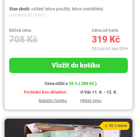
Stav zboží:
vzhled: lehce použitý. lehce znečištěné.
(varianta 8218961)
Běžná cena
Cena od Karla
708 Kč
319 Kč
263,64 Kč bez DPH
Vložit do košíku
Cena nižší o
55 %
(
389 Kč
)
Poslední kus skladem
U Vás 11. 8. - 12. 8.
Nabídni částku
Hlídat cenu
o 55 % méně