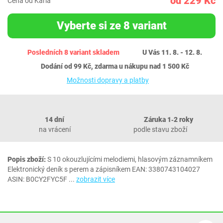
od 229 Kč
Cena od Karla
Vyberte si ze 8 variant
Posledních 8 variant skladem
U Vás 11. 8. - 12. 8.
Dodání od 99 Kč, zdarma u nákupu nad 1 500 Kč
Možnosti dopravy a platby
14 dní
Záruka 1‐2 roky
na vrácení
podle stavu zboží
Popis zboží:
S 10 okouzlujícími melodiemi, hlasovým záznamníkem
Elektronický deník s perem a zápisníkem EAN: 3380743104027
ASIN: B0CY2FYC5F
...
zobrazit více