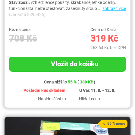
Stav zboží:
vzhled: lehce použitý. škrábance, lehké oděrky.
funkcionalita: nelze otestovat. zaseknutý šroub ...
zobrazit více
(varianta 8399426)
Běžná cena
Cena od Karla
708 Kč
319 Kč
263,64 Kč bez DPH
Vložit do košíku
Cena nižší o
55 %
(
389 Kč
)
Poslední kus skladem
U Vás 11. 8. - 12. 8.
Nabídni částku
Hlídat cenu
o 55 % méně