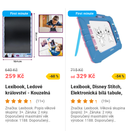
First minute
First minute
640 Kč
715 Kč
259 Kč
329 Kč
-60 %
-54 %
od
Lexibook, Ledové
Lexibook, Disney Stitch,
království - Kouzelná
Elektronická bílá tabule,
břidlice, výtvarná a…
Neonový…
(11×)
(19×)
Značka: Lexibook. Popis věkové
Značka: Lexibook. Věková skupina
skupiny: 3+. Záruka: 2 roky.
(popis): 3+. Záruka: 2 roky.
Doporučený maximální věk
Doporučený maximální věk
výrobce: 1188. Doporučený…
výrobce: 1188. Doporučený…