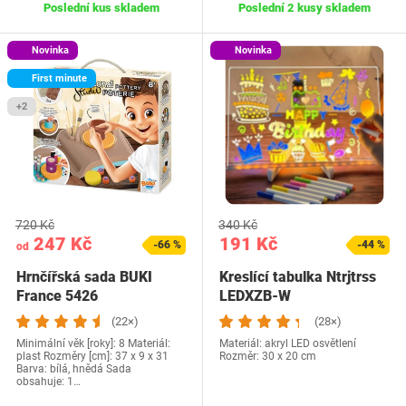
Poslední kus skladem
Poslední 2 kusy skladem
Novinka
Novinka
First minute
+2
720 Kč
340 Kč
247 Kč
191 Kč
-66 %
-44 %
od
Hrnčířská sada BUKI
Kreslící tabulka Ntrjtrss
France 5426
LEDXZB-W
(22×)
(28×)
Minimální věk [roky]: 8 Materiál:
Materiál: akryl LED osvětlení
plast Rozměry [cm]: ‎37 x 9 x 31
Rozměr: 30 x 20 cm
Barva: bílá, hnědá Sada
obsahuje: 1…