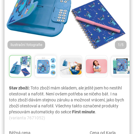
Ilustrační fotografie
1/5
Stav zboží:
Toto zboží mám skladem, ale ještě jsem ho nestihl
otestovat a nafotit. Není ovšem potřeba se ničeho bát. I na
toto zboží dávám stejnou záruku a možnost vrácení, jako bych
zboží otestoval a nafotil. Všechny takto označené produkty
přesouvám automaticky do sekce
First minute
.
(varianta 7671052)
Běžná cena
Cena od Karla