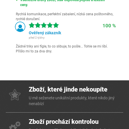
Všemožné druhy zboží, stav odpovídá popisu a luxusní
ceny.
Rychlá komunikace, perfektní zabalení, nízká cena poštovného,
rychlé doručení.
100 %
Ověřený zákazník
před 2 týdny
Žádné triky ani fígle, to co slibuje, to pošle... Tohle se mi líbí.
Přišlo mi to za dva dny.
Zboží, které jinde nekoupíte
U mě seženete unikátní produkty, které nikdo jiný
nenabízí
Zboží prochází kontrolou