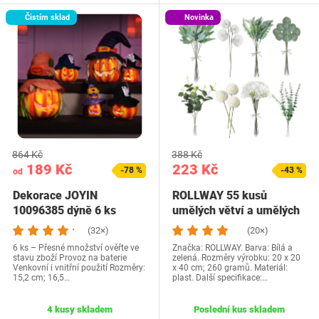
Čistím sklad
Novinka
864 Kč
388 Kč
189 Kč
223 Kč
-78 %
-43 %
od
Dekorace JOYIN
ROLLWAY 55 kusů
10096385 dýně 6 ks
umělých větví a umělých
květin, bílé…
(32×)
(20×)
6 ks – Přesné množství ověřte ve
Značka: ROLLWAY. Barva: Bílá a
stavu zboží Provoz na baterie
zelená. Rozměry výrobku: 20 x 20
Venkovní i vnitřní použití Rozměry:
x 40 cm; 260 gramů. Materiál:
15,2 cm; 16,5…
plast. Další specifikace:…
4 kusy skladem
Poslední kus skladem