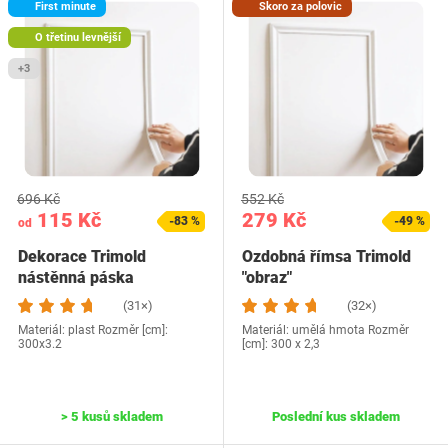
First minute
Skoro za polovic
O třetinu levnější
+3
696 Kč
552 Kč
115 Kč
279 Kč
-83 %
-49 %
od
Dekorace Trimold
Ozdobná římsa Trimold
nástěnná páska
"obraz"
(31×)
(32×)
Materiál: plast Rozměr [cm]:
Materiál: umělá hmota Rozměr
300x3.2
[cm]: 300 x 2,3
> 5 kusů skladem
Poslední kus skladem