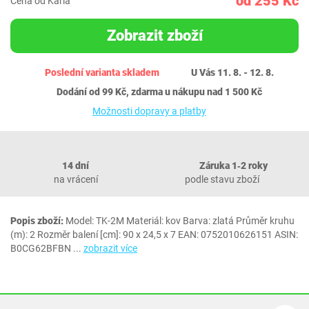
od 255 Kč
Cena od Karla
Zobrazit zboží
Poslední varianta skladem
U Vás 11. 8. - 12. 8.
Dodání od 99 Kč, zdarma u nákupu nad 1 500 Kč
Možnosti dopravy a platby
14 dní
Záruka 1‐2 roky
na vrácení
podle stavu zboží
Popis zboží:
Model: ‎TK-2M Materiál: kov Barva: zlatá Průměr kruhu
(m): 2 Rozměr balení [cm]: 90 x 24,5 x 7 EAN: 0752010626151 ASIN:
B0CG62BFBN
...
zobrazit více