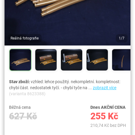
Reálná fotografie
1/7
Stav zboží:
vzhled: lehce použitý. nekompletní. kompletnost:
chybí část. nedostatek tyčí. - chybí tyče na ...
zobrazit více
(varianta 8623388)
Běžná cena
Dnes AKČNÍ CENA
627 Kč
255 Kč
210,74 Kč bez DPH