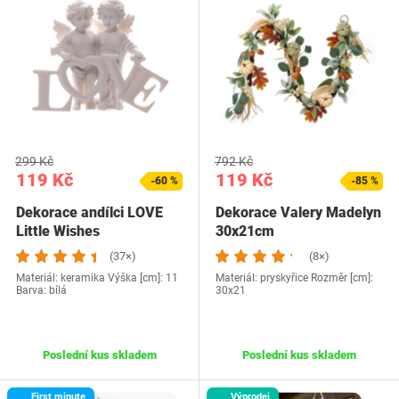
299 Kč
792 Kč
119 Kč
119 Kč
-60 %
-85 %
Dekorace andílci LOVE
Dekorace Valery Madelyn
Little Wishes
30x21cm
(37×)
(8×)
Materiál: keramika Výška [cm]: 11
Materiál: pryskyřice Rozměr [cm]:
Barva: bílá
30x21
Poslední kus skladem
Poslední kus skladem
First minute
Výprodej