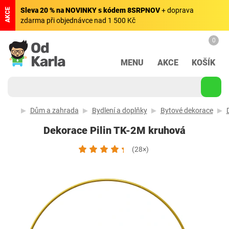
Sleva 20 % na NOVINKY s kódem 8SRPNOV
+ doprava
AKCE
zdarma při objednávce nad 1 500 Kč
0
MENU
AKCE
KOŠÍK
Dům a zahrada
Bydlení a doplňky
Bytové dekorace
Dekorace Pilin TK-2M kruhová
(28×)