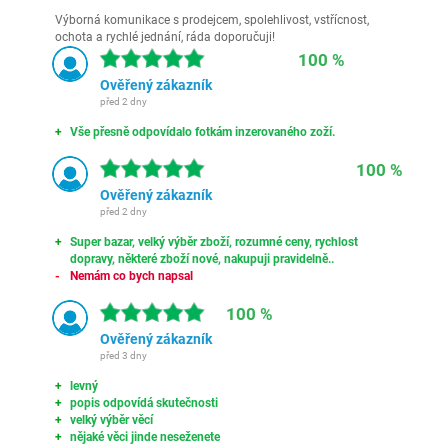
Výborná komunikace s prodejcem, spolehlivost, vstřícnost,
ochota a rychlé jednání, ráda doporučuji!
100 %
Ověřený zákazník
před 2 dny
Vše přesně odpovídalo fotkám inzerovaného zoží.
100 %
Ověřený zákazník
před 2 dny
Super bazar, velký výběr zboží, rozumné ceny, rychlost
dopravy, některé zboží nové, nakupuji pravidelně..
Nemám co bych napsal
100 %
Ověřený zákazník
před 3 dny
levný
popis odpovídá skutečnosti
velký výběr věcí
nějaké věci jinde neseženete