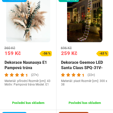
360 Kč
696 Kč
159 Kč
259 Kč
-56 %
-63 %
Dekorace Naunauya E1
Dekorace Geemoo LED
Pampová tráva
Santa Claus SPQ-31V-
200
(27×)
(22×)
Materiál: přírodní Rozměr [cm]: 43
Materiál: plast Rozměr [cm]: 300 x
Motiv: Pampová tráva Model: E1
38
Poslední kus skladem
Poslední kus skladem