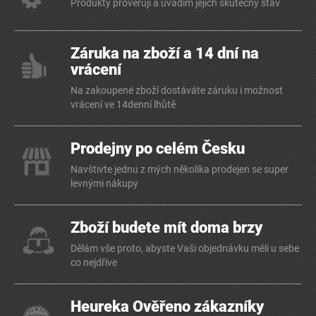
Produkty prověřuji a uvádím jejich skutečný stav
Záruka na zboží a 14 dní na
vrácení
Na zakoupené zboží dostáváte záruku i možnost
vrácení ve 14denní lhůtě
Prodejny po celém Česku
Navštivte jednu z mých několika prodejen se super
levnými nákupy
Zboží budete mít doma brzy
Dělám vše proto, abyste Vaši objednávku měli u sebe
co nejdříve
Heureka Ověřeno zákazníky