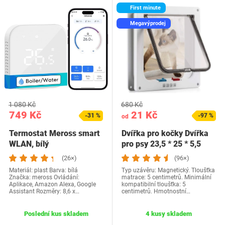
First minute
Megavýprodej
1 080 Kč
680 Kč
749 Kč
21 Kč
-31 %
-97 %
od
Termostat Meross smart
Dvířka pro kočky Dvířka
WLAN, bílý
pro psy 23,5 * 25 * 5,5
cm…
(26×)
(96×)
Materiál: plast Barva: bílá
Typ uzávěru: Magnetický. Tloušťka
Značka: meross Ovládání:
matrace: 5 centimetrů. Minimální
Aplikace, Amazon Alexa, Google
kompatibilní tloušťka: 5
Assistant Rozměry: ‎8,6 x…
centimetrů. Hmotnostní…
Poslední kus skladem
4 kusy skladem