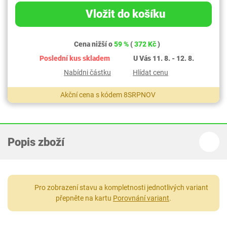
Vložit do košíku
Cena nižší o
59 %
(
372 Kč
)
Poslední kus skladem
U Vás 11. 8. - 12. 8.
Nabídni částku
Hlídat cenu
Akční cena s kódem 8SRPNOV
Popis zboží
Pro zobrazení stavu a kompletnosti jednotlivých variant
přepněte na kartu
Porovnání variant
.