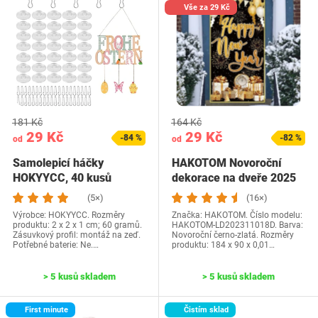
Vše za 29 Kč
181 Kč
164 Kč
29 Kč
29 Kč
-84 %
-82 %
od
od
Samolepicí háčky
HAKOTOM Novoroční
HOKYYCC, 40 kusů
dekorace na dveře 2025
(5×)
(16×)
Výrobce: ‎HOKYYCC. Rozměry
Značka: HAKOTOM. Číslo modelu:
produktu: ‎2 x 2 x 1 cm; 60 gramů.
‎HAKOTOM-LD202311018D. Barva:
Zásuvkový profil: montáž na zeď.
Novoroční černo-zlatá. Rozměry
Potřebné baterie: Ne.…
produktu: ‎184 x 90 x 0,01…
> 5 kusů skladem
> 5 kusů skladem
First minute
Čistím sklad