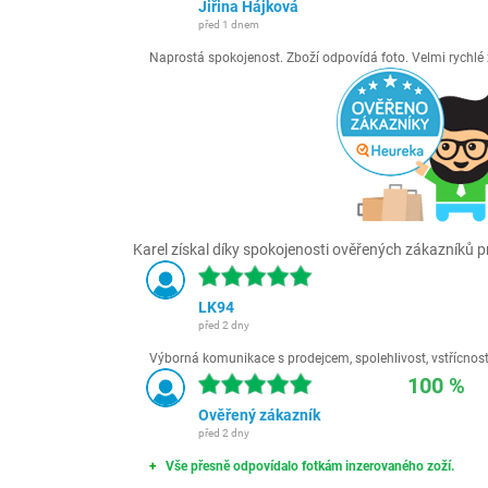
Jiřina Hájková
před 1 dnem
Naprostá spokojenost. Zboží odpovídá foto. Velmi rychl
Karel získal díky spokojenosti ověřených zákazníků pr
LK94
před 2 dny
Výborná komunikace s prodejcem, spolehlivost, vstřícnost,
100 %
Ověřený zákazník
před 2 dny
Vše přesně odpovídalo fotkám inzerovaného zoží.