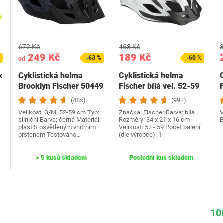
672 Kč
468 Kč
8
249 Kč
189 Kč
%
-63 %
-60 %
od
x
Cyklistická helma
Cyklistická helma
Brooklyn Fischer 50449
Fischer bílá vel. 52-59
S/M
(48×)
(99+)
Velikost: S/M, 52-59 cm Typ:
Značka: Fischer Barva: bílá
V
silniční Barva: černá Materiál:
Rozměry: 34 x 21 x 16 cm
B
plast S osvětleným vnitřním
Velikost: 52 - 59 Počet balení
prstenem Testováno…
(dle výrobce): 1
> 5 kusů skladem
Poslední kus skladem
10