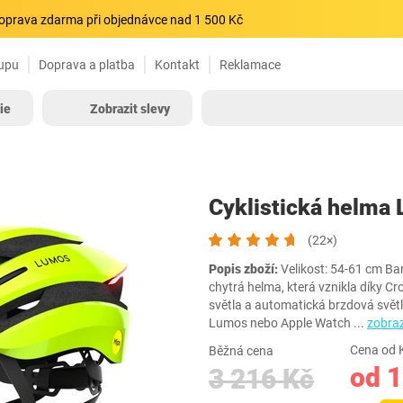
oprava zdarma při objednávce nad 1 500 Kč
upu
Doprava a platba
Kontakt
Reklamace
ie
Zobrazit slevy
Cyklistická helm
(22×)
Popis zboží:
Velikost: 54-61 cm Barv
chytrá helma, která vznikla díky 
světla a automatická brzdová svět
Lumos nebo Apple Watch
...
zobraz
Cena od 
Běžná cena
od 1
3 216 Kč