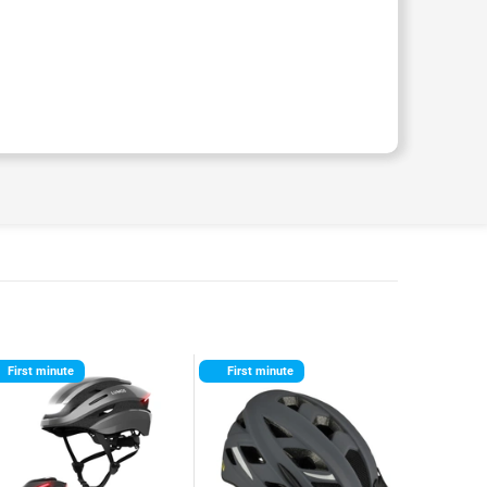
First minute
First minute