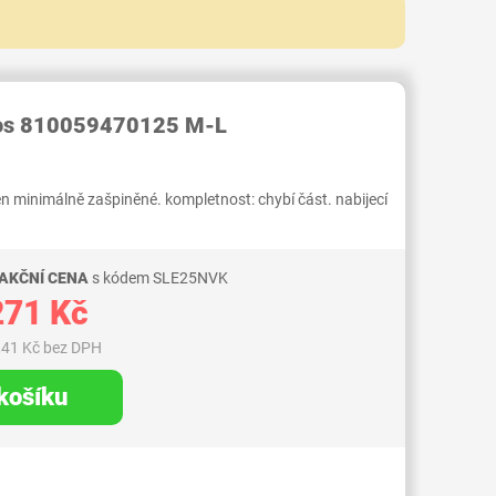
RID000007581347
mos 810059470125 M-L
jen minimálně zašpiněné. kompletnost: chybí část. nabijecí
 AKČNÍ CENA
s kódem SLE25NVK
271 Kč
,41 Kč bez DPH
 košíku