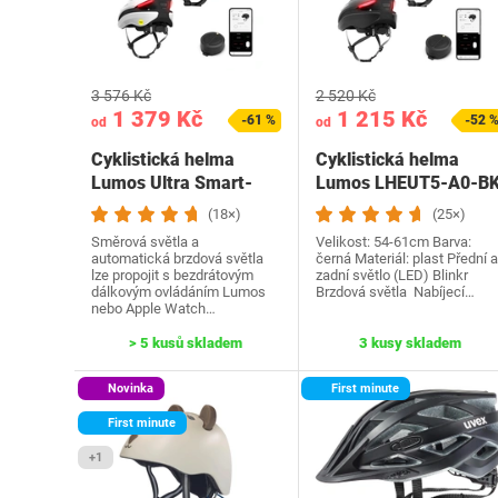
3 576 Kč
2 520 Kč
1 379 Kč
1 215 Kč
-61 %
-52 
od
od
Cyklistická helma
Cyklistická helma
Lumos Ultra Smart-
Lumos LHEUT5-A0-B
helma
54-61
(18×)
(25×)
Směrová světla a
Velikost: 54-61cm Barva:
automatická brzdová světla
černá Materiál: plast Přední a
lze propojit s bezdrátovým
zadní světlo (LED) Blinkr
dálkovým ovládáním Lumos
Brzdová světla Nabíjecí…
nebo Apple Watch…
> 5 kusů skladem
3 kusy skladem
Novinka
First minute
First minute
+1