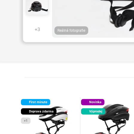
+3
Reálná fotografie
First minute
Novinka
Doprava zdarma
Výprodej
+1