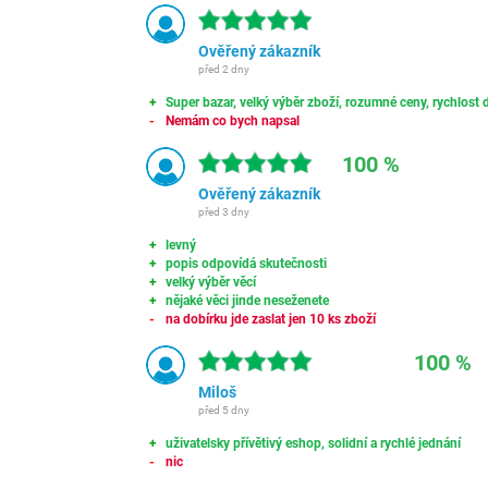
Ověřený zákazník
před 2 dny
Super bazar, velký výběr zboží, rozumné ceny, rychlost d
Nemám co bych napsal
100 %
Ověřený zákazník
před 3 dny
levný
popis odpovídá skutečnosti
velký výběr věcí
nějaké věci jinde neseženete
na dobírku jde zaslat jen 10 ks zboží
100 %
Miloš
před 5 dny
uživatelsky přívětivý eshop, solidní a rychlé jednání
nic