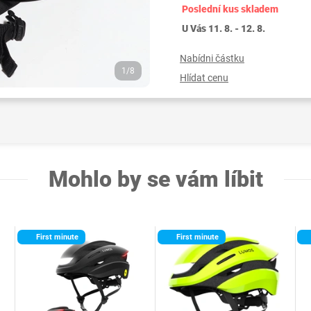
Poslední kus skladem
U Vás 11. 8. - 12. 8.
Nabídni částku
1/8
Hlídat cenu
Mohlo by se vám líbit
First minute
First minute