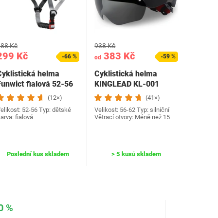
88 Kč
938 Kč
299 Kč
383 Kč
-66 %
-59 %
od
Cyklistická helma
Cyklistická helma
Funwict fialová 52-56
KINGLEAD KL-001
šedá
(12×)
(41×)
elikost: 52-56 Typ: dětské
Velikost: 56-62 Typ: silniční
arva: fialová
Větrací otvory: Méně než 15
Poslední kus skladem
> 5 kusů skladem
0 %