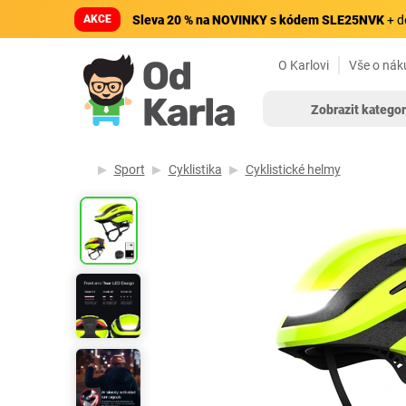
AKCE
Sleva 20 % na NOVINKY s kódem SLE25NVK
+ d
O Karlovi
Vše o nák
Zobrazit kategor
Sport
Cyklistika
Cyklistické helmy