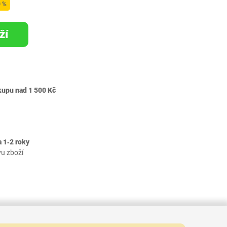
0 %
ží
kupu nad 1 500 Kč
 1‐2 roky
vu zboží