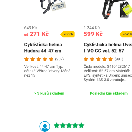
649 Kč
1 244 Kč
271 Kč
599 Kč
-58 %
-52 
od
Cyklistická helma
Cyklistická helma Uve
Hudora 44-47 cm
I-VO CC vel. 52-57
růžová
(25×)
(99+)
Velikost: 44-47 cm Typ:
Číslo modelu: S4104232617
dětské Větrací otvory: Méně
Velikost: 52-57 cm Materiál:
než 15
EPS, syntetika Určení: unisex
Systém IAS 3.0 zaručuje…
> 5 kusů skladem
Poslední kus skladem