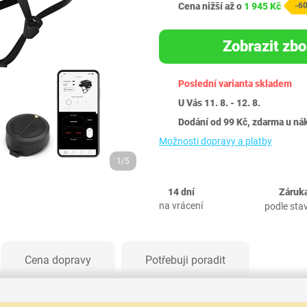
Cena nižší až o
1 945 Kč
-6
Zobrazit zbo
Poslední varianta skladem
U Vás 11. 8. - 12. 8.
Dodání od 99 Kč, zdarma u ná
Možnosti dopravy a platby
1/5
14 dní
Záruka
na vrácení
podle sta
Cena dopravy
Potřebuji poradit