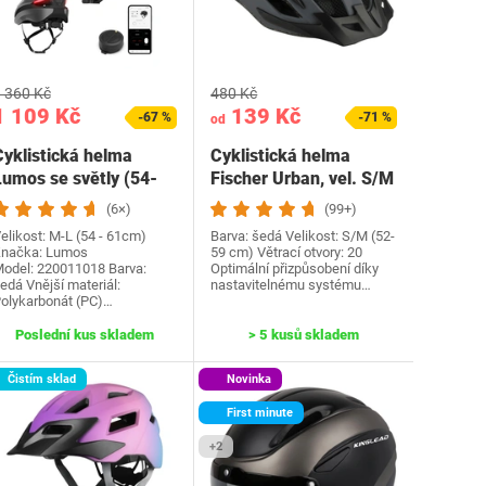
 360 Kč
480 Kč
1 109 Kč
139 Kč
-67 %
-71 %
od
Cyklistická helma
Cyklistická helma
Lumos se světly (54-
Fischer Urban, vel. S/M
61cm)
(6×)
(99+)
elikost: M-L (54 - 61cm)
Barva: šedá Velikost: S/M (52-
načka: Lumos
59 cm) Větrací otvory: 20
odel: 220011018 Barva:
Optimální přizpůsobení díky
edá Vnější materiál:
nastavitelnému systému…
olykarbonát (PC)…
Poslední kus skladem
> 5 kusů skladem
Čistím sklad
Novinka
First minute
+2