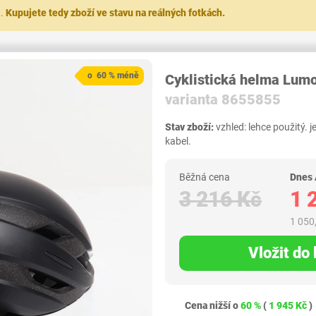
t.
Kupujete tedy zboží ve stavu na reálných fotkách.
o 60 % méně
Cyklistická helma Lu
varianta 8655855
Stav zboží:
vzhled: lehce použitý. 
kabel.
Běžná cena
Dnes
3 216 Kč
1 
1 050
Vložit do
Cena nižší o
60 %
(
1 945 Kč
)