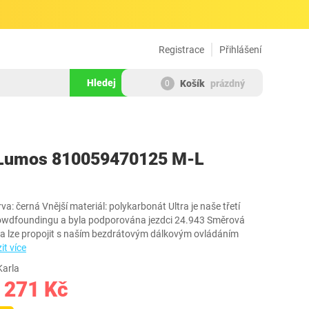
Registrace
Přihlášení
Hledej
Košík
prázdný
0
455486
a Lumos 810059470125 M-L
a: černá Vnější materiál: polykarbonát Ultra je naše třetí
Crowdfoundingu a byla podporována jezdci 24.943 Směrová
la lze propojit s naším bezdrátovým dálkovým ovládáním
it více
Karla
 271 Kč