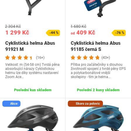
2 304 Kč
1 680 Kč
1 299 Kč
409 Kč
-44 %
-76 %
od
Cyklistická helma Abus
Cyklistická helma Abus
91921 M
91185 černá S
(16×)
(43×)
Velikost: m (54-58 cm) Tvrdá pěna
Přilba pro začátečníky s dlouhou
absorbující nárazy Cyklistickou
životností spojení z tvrdé pěny EPS
helmu lze díky systému nastavení
a polykarbonátové vnější
Zoom Ace…
skořepiny - tím je helma…
Poslední kus skladem
Poslední 2 kusy skladem
Akce
Skoro za polovic