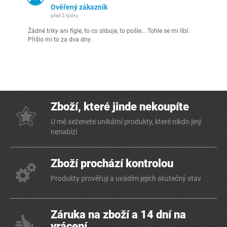
Ověřený zákazník
před 2 týdny
Žádné triky ani fígle, to co slibuje, to pošle... Tohle se mi líbí.
Přišlo mi to za dva dny.
Zboží, které jinde nekoupíte
U mě seženete unikátní produkty, které nikdo jiný
nenabízí
Zboží prochází kontrolou
Produkty prověřuji a uvádím jejich skutečný stav
Záruka na zboží a 14 dní na
vrácení