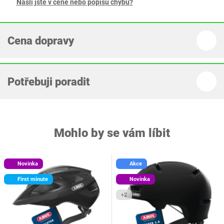
Našli jste v ceně nebo popisu chybu?
Cena dopravy
Potřebuji poradit
Mohlo by se vám líbit
Novinka
Akce
First minute
Novinka
+2