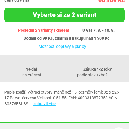
od 409 Kč
Cena od Karla
Vyberte si ze 2 variant
Poslední 2 varianty skladem
U Vás 7. 8. - 10. 8.
Dodání od 99 Kč, zdarma u nákupu nad 1 500 Kč
Možnosti dopravy a platby
14 dní
Záruka 1‐2 roky
na vrácení
podle stavu zboží
Popis zboží:
Větrací otvory: méně než 15 Rozměry [cm]: 32 x 22 x
17 Barva: červená Velikost: S 51-55 EAN: 4003318872358 ASIN:
B0876FBLBS
...
zobrazit více