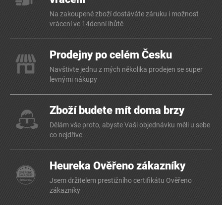
Na zakoupené zboží dostáváte záruku i možnost
vrácení ve 14denní lhůtě
Prodejny po celém Česku
Navštivte jednu z mých několika prodejen se super
levnými nákupy
Zboží budete mít doma brzy
Dělám vše proto, abyste Vaši objednávku měli u sebe
co nejdříve
Heureka Ověřeno zákazníky
Jsem držitelem prestižního certifikátu Ověřeno
zákazníky