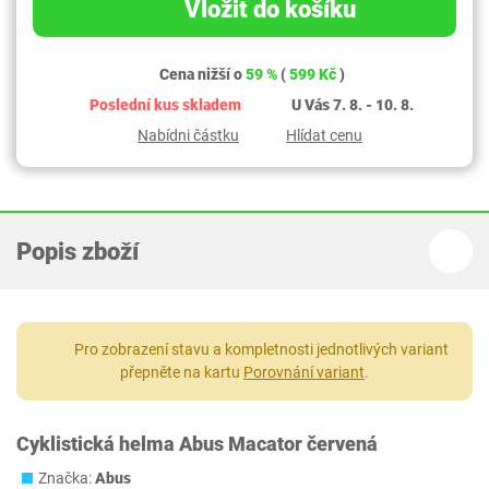
Vložit do košíku
Cena nižší o
59 %
(
599 Kč
)
Poslední kus skladem
U Vás 7. 8. - 10. 8.
Nabídni částku
Hlídat cenu
Popis zboží
Pro zobrazení stavu a kompletnosti jednotlivých variant
přepněte na kartu
Porovnání variant
.
Cyklistická helma Abus Macator červená
Značka:
Abus