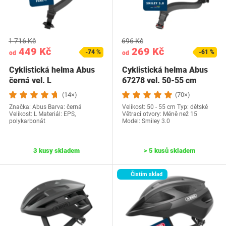
1 716 Kč
696 Kč
449 Kč
269 Kč
-74 %
-61 %
od
od
Cyklistická helma Abus
Cyklistická helma Abus
černá vel. L
67278 vel. 50-55 cm
(14×)
(70×)
Značka: Abus Barva: černá
Velikost: 50 - 55 cm Typ: dětské
Velikost: L Materiál: EPS,
Větrací otvory: Méně než 15
polykarbonát
Model: Smiley 3.0
3 kusy skladem
> 5 kusů skladem
Čistím sklad