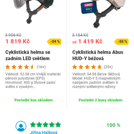
3 996 Kč
3 154 Kč
1 819 Kč
1 419 Kč
-54 %
-55 %
od
Cyklistická helma se
Cyklistická helma Abus
zadním LED světlem
HUD-Y béžová
Abus
(16×)
(25×)
Velikost: 52-58 cm Vnější materiál:
Velikost: 54-58 Barva: Béžová
pěnový polystyren (EPS)
Model: HUD-Y S magnetickým
Hmotnost: 400 g Stylové zadní
nabíjecím zadním světlem 4
světlo s vysokým…
různými světelnými režimy
Poslední kus skladem
Poslední 2 kusy skladem
100 %
Jiřina Hájková