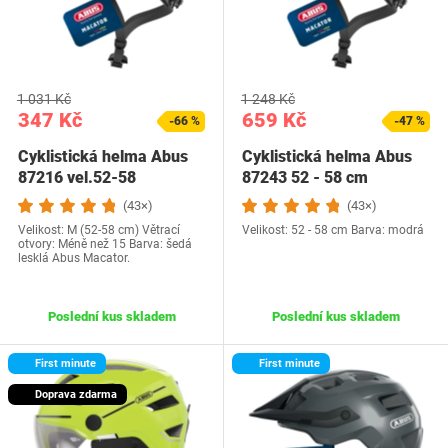
1 031 Kč
1 248 Kč
347 Kč
659 Kč
-66 %
-47 %
Cyklistická helma Abus
Cyklistická helma Abus
87216 vel.52-58
87243 52 - 58 cm
(43×)
(43×)
Velikost: M (52-58 cm) Větrací
Velikost: 52 - 58 cm Barva: modrá
otvory: Méně než 15 Barva: šedá
lesklá Abus Macator.
Poslední kus skladem
Poslední kus skladem
First minute
First minute
Doprava zdarma