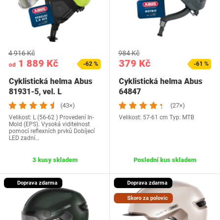
4 916 Kč
984 Kč
1 889 Kč
379 Kč
-62 %
-61 %
od
Cyklistická helma Abus
Cyklistická helma Abus
81931-5, vel. L
64847
(43×)
(27×)
Velikost: L (56-62 ) Provedení In-
Velikost: 57-61 cm Typ: MTB
Mold (EPS). Vysoká viditelnost
pomocí reflexních prvků Dobíjecí
LED zadní…
3 kusy skladem
Poslední kus skladem
Doprava zdarma
Doprava zdarma
Skoro za polovic