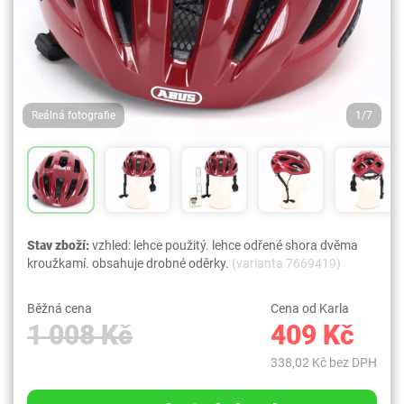
Reálná fotografie
1/7
Stav zboží:
vzhled: lehce použitý. lehce odřené shora dvěma
kroužkamí. obsahuje drobné oděrky.
(varianta 7669419)
Běžná cena
Cena od Karla
1 008 Kč
409 Kč
338,02 Kč bez DPH