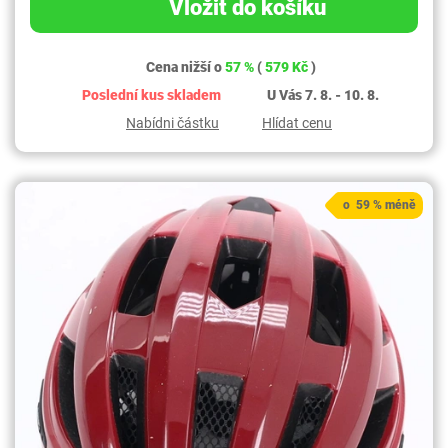
Vložit do košíku
Cena nižší o
57 %
(
579 Kč
)
Poslední kus skladem
U Vás 7. 8. - 10. 8.
Nabídni částku
Hlídat cenu
o 59 % méně