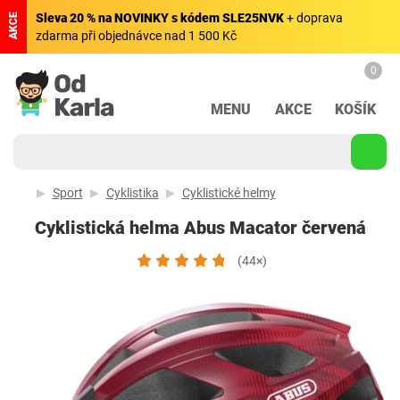
Sleva 20 % na NOVINKY s kódem SLE25NVK
+ doprava
AKCE
zdarma při objednávce nad 1 500 Kč
0
MENU
AKCE
KOŠÍK
Sport
Cyklistika
Cyklistické helmy
Cyklistická helma Abus Macator červená
(44×)