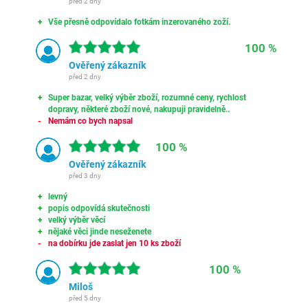
před 2 dny
Vše přesně odpovídalo fotkám inzerovaného zoží.
100 %
Ověřený zákazník
před 2 dny
Super bazar, velký výběr zboží, rozumné ceny, rychlost
dopravy, některé zboží nové, nakupuji pravidelně..
Nemám co bych napsal
100 %
Ověřený zákazník
před 3 dny
levný
popis odpovídá skutečnosti
velký výběr věcí
nějaké věci jinde neseženete
na dobírku jde zaslat jen 10 ks zboží
100 %
Miloš
před 5 dny