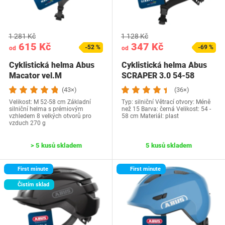
1 281 Kč
1 128 Kč
615 Kč
347 Kč
-52 %
-69 %
od
od
Cyklistická helma Abus
Cyklistická helma Abus
Macator vel.M
SCRAPER 3.0 54-58
(43×)
(36×)
Velikost: M 52-58 cm Základní
Typ: silniční Větrací otvory: Méně
silniční helma s prémiovým
než 15 Barva: černá Velikost: 54 -
vzhledem 8 velkých otvorů pro
58 cm Materiál: plast
vzduch 270 g
> 5 kusů skladem
5 kusů skladem
First minute
First minute
Čistím sklad