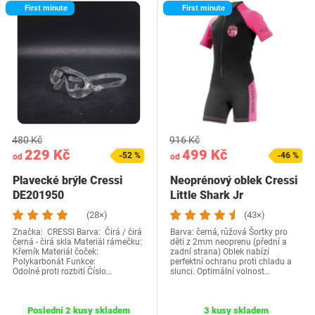
First minute
First minute
480 Kč
916 Kč
229 Kč
499 Kč
-52 %
-46 %
od
od
Plavecké brýle Cressi
Neoprénový oblek Cressi
DE201950
Little Shark Jr
(28×)
(43×)
Značka: CRESSI Barva: ‎Čirá / čirá
Barva: černá, růžová Šortky pro
černá - čirá skla Materiál rámečku:
děti z 2mm neoprenu (přední a
Křemík Materiál čoček:
zadní strana) Oblek nabízí
‎Polykarbonát Funkce‎:
perfektní ochranu proti chladu a
Odolné proti rozbití Číslo…
slunci. Optimální volnost…
Poslední 2 kusy skladem
3 kusy skladem