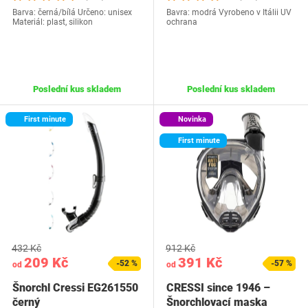
Barva: černá/bílá Určeno: unisex
Bavra: modrá Vyrobeno v Itálii UV
Materiál: plast, silikon
ochrana
Poslední kus skladem
Poslední kus skladem
First minute
Novinka
First minute
432 Kč
912 Kč
209 Kč
391 Kč
-52 %
-57 %
od
od
Šnorchl Cressi EG261550
CRESSI since 1946 –
černý
Šnorchlovací maska