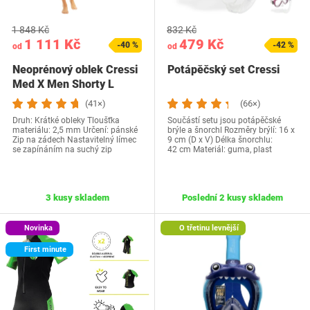
1 848 Kč
832 Kč
1 111 Kč
479 Kč
-40 %
-42 %
od
od
Neoprénový oblek Cressi
Potápěčský set Cressi
Med X Men Shorty L
(41×)
(66×)
Druh: Krátké obleky Tloušťka
Součástí setu jsou potápěčské
materiálu: 2,5 mm Určení: pánské
brýle a šnorchl Rozměry brýlí: 16 x
Zip na zádech Nastavitelný límec
9 cm (D x V) Délka šnorchlu:
se zapínáním na suchý zip
42 cm Materiál: guma, plast
3 kusy skladem
Poslední 2 kusy skladem
Novinka
O třetinu levnější
First minute