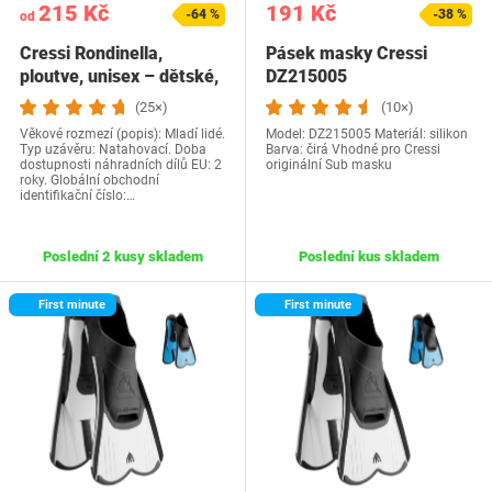
215 Kč
191 Kč
-64 %
-38 %
od
Cressi Rondinella,
Pásek masky Cressi
ploutve, unisex – dětské,
DZ215005
…
(25×)
(10×)
Věkové rozmezí (popis): Mladí lidé.
Model: DZ215005 Materiál: silikon
Typ uzávěru: Natahovací. Doba
Barva: čirá Vhodné pro Cressi
dostupnosti náhradních dílů EU: 2
originální Sub masku
roky. Globální obchodní
identifikační číslo:…
Poslední 2 kusy skladem
Poslední kus skladem
First minute
First minute