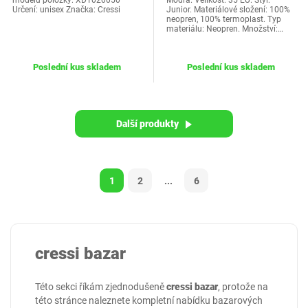
modelu položky: XDT020050
Modrá. Velikost: 35 EU. Styl:
Určení: unisex Značka: Cressi
Junior. Materiálové složení: 100%
neopren, 100% termoplast. Typ
materiálu: Neopren. Množství:…
Poslední kus skladem
Poslední kus skladem
Další produkty
1
2
...
6
cressi bazar
Této sekci říkám zjednodušeně
cressi bazar
, protože na
této stránce naleznete kompletní nabídku bazarových