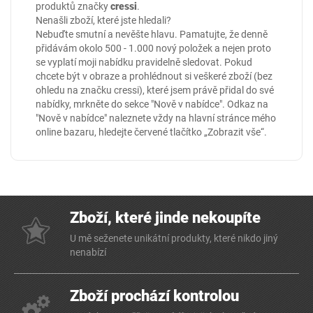
produktů značky
cressi
.
Nenašli zboží, které jste hledali?
Nebuďte smutní a nevěšte hlavu. Pamatujte, že denně
přidávám okolo 500 - 1.000 nový položek a nejen proto
se vyplatí moji nabídku pravidelně sledovat. Pokud
chcete být v obraze a prohlédnout si veškeré zboží (bez
ohledu na značku cressi), které jsem právě přidal do své
nabídky, mrkněte do sekce
"Nově v nabídce"
. Odkaz na
"Nově v nabídce" naleznete vždy na hlavní stránce mého
online
bazaru
, hledejte červené tlačítko „Zobrazit vše“.
Zboží, které jinde nekoupíte
U mě seženete unikátní produkty, které nikdo jiný
nenabízí
Zboží prochází kontrolou