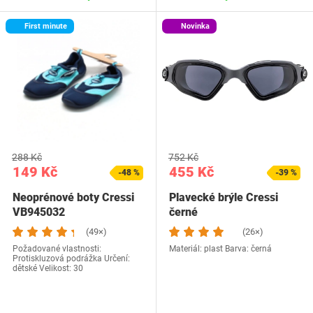
First minute
Novinka
288 Kč
752 Kč
149 Kč
455 Kč
-48 %
-39 %
Neoprénové boty Cressi
Plavecké brýle Cressi
VB945032
černé
(49×)
(26×)
Požadované vlastnosti:
Materiál: plast Barva: černá
Protiskluzová podrážka Určení:
dětské Velikost: 30