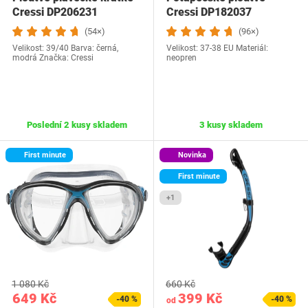
Cressi DP206231
Cressi DP182037
(54×)
(96×)
Velikost: 39/40 Barva: černá,
Velikost: 37-38 EU Materiál:
modrá Značka: Cressi
neopren
Poslední 2 kusy skladem
3 kusy skladem
First minute
Novinka
First minute
+1
1 080 Kč
660 Kč
649 Kč
399 Kč
-40 %
-40 %
od