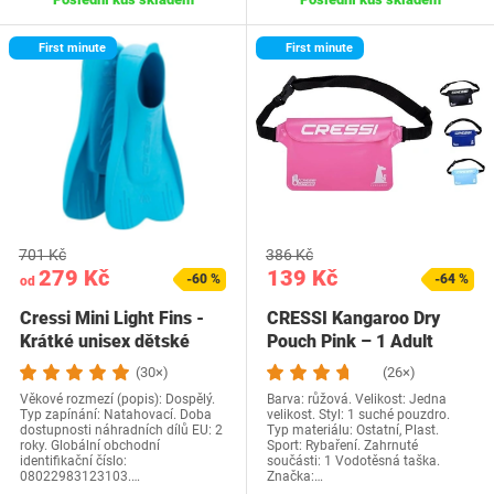
First minute
First minute
701 Kč
386 Kč
279 Kč
139 Kč
-60 %
-64 %
od
Cressi Mini Light Fins -
CRESSI Kangaroo Dry
Krátké unisex dětské
Pouch Pink – 1 Adult
ploutve pro…
Kangaroo Dry Pouch…
(30×)
(26×)
Věkové rozmezí (popis): Dospělý.
Barva: růžová. Velikost: Jedna
Typ zapínání: Natahovací. Doba
velikost. Styl: 1 suché pouzdro.
dostupnosti náhradních dílů EU: 2
Typ materiálu: Ostatní, Plast.
roky. Globální obchodní
Sport: Rybaření. Zahrnuté
identifikační číslo:
součásti: 1 Vodotěsná taška.
08022983123103.…
Značka:…