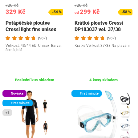
720 Kč
720 Kč
329 Kč
299 Kč
-54 %
-58 %
od
Potápěčské ploutve
Krátké ploutve Cressi
Cressi light fins unisex
DP183037 vel. 37/38
(96×)
(96×)
Velikost: 43/44 EU Unisex Barva:
Krátké Velikost 37/38 Na plavání
černá, bílá
Poslední kus skladem
4 kusy skladem
Novinka
First minute
First minute
+1