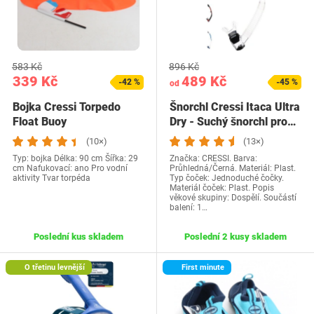
583 Kč
896 Kč
339 Kč
489 Kč
-42 %
-45 %
od
Bojka Cressi Torpedo
Šnorchl Cressi Itaca Ultra
Float Buoy
Dry - Suchý šnorchl pro…
(10×)
(13×)
Typ: bojka Délka: 90 cm Šířka: 29
Značka: CRESSI. Barva:
cm Nafukovací: ano Pro vodní
Průhledná/Černá. Materiál: Plast.
aktivity Tvar torpéda
Typ čoček: Jednoduché čočky.
Materiál čoček: Plast. Popis
věkové skupiny: Dospělí. Součástí
balení: 1…
Poslední kus skladem
Poslední 2 kusy skladem
O třetinu levnější
First minute