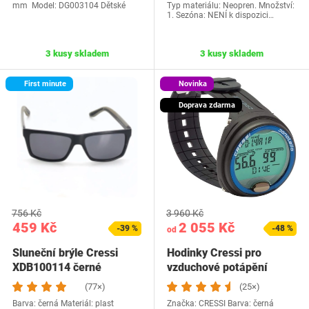
mm Model: DG003104 Dětské
Typ materiálu: Neopren. Množství:
1. Sezóna: ‎NENÍ k dispozici…
3 kusy skladem
3 kusy skladem
First minute
Novinka
Doprava zdarma
756 Kč
3 960 Kč
459 Kč
2 055 Kč
-39 %
-48 %
od
Sluneční brýle Cressi
Hodinky Cressi pro
XDB100114 černé
vzduchové potápění
(77×)
(25×)
Barva: černá Materiál: plast
Značka: CRESSI Barva: černá