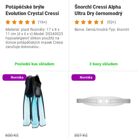
Potápěčské brýle
Šnorchl Cressi Alpha
Evolution Crystal Cressi
Ultra Dry černomodrý
(16×)
(52×)
Materiál: plast Rozměry: 17 x 8 x
Barva: černá/modrá Typ: šnorchl
11 cm (d x š x v) Model: DS340025
hypoalergenní silikon použitý na
lícnice potápěčských masek Cressi
zaručuje dokonalou…
Poslední kus skladem
3 kusy skladem
Novinka
Novinka
600 Kč
307 Kč