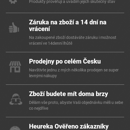
Produkty prověřuji a uvádím jejich skutečný stav
Záruka na zboží a 14 dní na
vrácení
Na zakoupené zboží dostáváte záruku i možnost
vrácení ve 14denní lhůtě
Prodejny po celém Česku
Navštivte jednu z mých několika prodejen se super
levnými nákupy
Zboží budete mít doma brzy
Dělám vše proto, abyste Vaši objednávku měli u sebe
co nejdříve
Heureka Ověřeno zákazníky