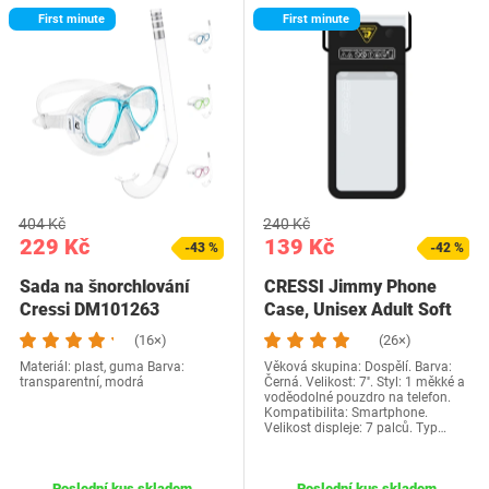
First minute
First minute
404 Kč
240 Kč
229 Kč
139 Kč
-43 %
-42 %
Sada na šnorchlování
CRESSI Jimmy Phone
Cressi DM101263
Case, Unisex Adult Soft
Waterproof Case,…
(16×)
(26×)
Materiál: plast, guma Barva:
Věková skupina: Dospělí. Barva:
transparentní, modrá
Černá. Velikost: 7''. Styl: 1 měkké a
voděodolné pouzdro na telefon.
Kompatibilita: Smartphone.
Velikost displeje: 7 palců. Typ…
Poslední kus skladem
Poslední kus skladem