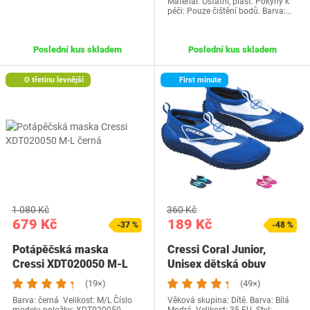
Materiál: Ostatní, plast. Pokyny k
péči: Pouze čištění bodů. Barva:…
Poslední kus skladem
Poslední kus skladem
O třetinu levnější
First minute
1 080 Kč
360 Kč
679 Kč
189 Kč
-37 %
-48 %
Potápěčská maska
Cressi Coral Junior,
Cressi XDT020050 M-L
Unisex dětská obuv
černá
vhodná na moře,…
(19×)
(49×)
Barva: černá Velikost: M/L Číslo
Věková skupina: Dítě. Barva: Bílá