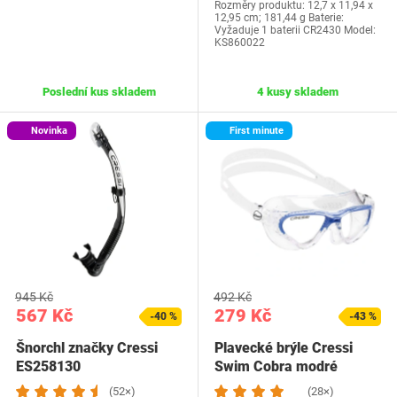
Rozměry produktu: 12,7 x 11,94 x
12,95 cm; 181,44 g Baterie:
Vyžaduje 1 baterii CR2430 Model:
KS860022
Poslední kus skladem
4 kusy skladem
Novinka
First minute
945 Kč
492 Kč
567 Kč
279 Kč
-40 %
-43 %
Šnorchl značky Cressi
Plavecké brýle Cressi
ES258130
Swim Cobra modré
(52×)
(28×)