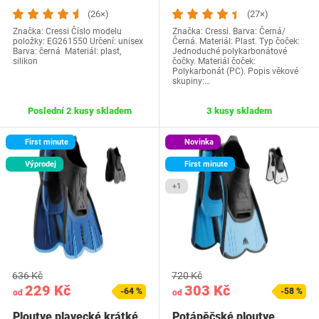
Komodo,…
(26×)
(27×)
Značka: Cressi Číslo modelu
Značka: Cressi. Barva: Černá/
položky: ‎EG261550 Určení: unisex
Černá. Materiál: Plast. Typ čoček:
Barva: černá Materiál: plast,
Jednoduché polykarbonátové
silikon
čočky. Materiál čoček:
Polykarbonát (PC). Popis věkové
skupiny:…
Poslední 2 kusy skladem
3 kusy skladem
First minute
Novinka
Výprodej
First minute
+1
636 Kč
720 Kč
229 Kč
303 Kč
-64 %
-58 %
od
od
Ploutve plavecké krátké
Potápěčské ploutve