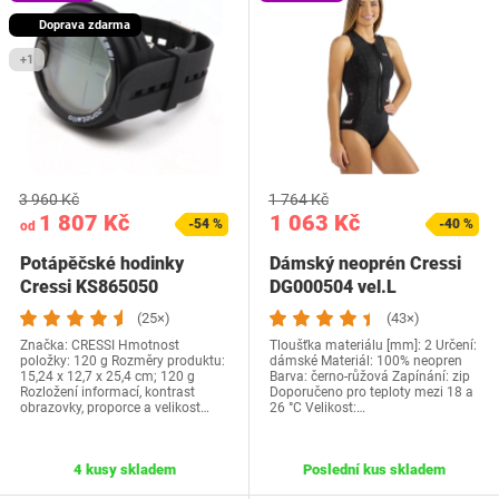
Doprava zdarma
+1
3 960 Kč
1 764 Kč
1 807 Kč
1 063 Kč
-54 %
-40 %
od
Potápěčské hodinky
Dámský neoprén Cressi
Cressi KS865050
DG000504 vel.L
(25×)
(43×)
Značka: ‎CRESSI Hmotnost
Tloušťka materiálu [mm]: 2 Určení:
položky: ‎120 g Rozměry produktu:
dámské Materiál: 100% neopren
‎15,24 x 12,7 x 25,4 cm; 120 g
Barva: černo-růžová Zapínání: zip
Rozložení informací, kontrast
Doporučeno pro teploty mezi 18 a
obrazovky, proporce a velikost…
26 °C Velikost:…
4 kusy skladem
Poslední kus skladem