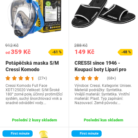
912 Kč
288 Kč
359 Kč
149 Kč
-61 %
-48 %
od
Potápěčská maska S/M
CRESSI since 1946 -
Cressi Komodo
Koupací boty Lipari pro
XDT125020
dospělé a děti,…
(27×)
(68×)
Cressi Komodo Full Face
Výrobce: Cressi. Kategorie: Unisex.
XDT125020 Velikost: S/M Široké
Materiál podrážky: Syntetika.
180° zorné pole, účinný protimlžící
Vnější materiál: Syntetika. Vnitřní
systém, suchý šnorchlovací vnik a
materiál: Plast. Typ zapínání:
snadné odvádění vody.…
Nazouvací. Země původu:…
Poslední 2 kusy skladem
Poslední kus skladem
First minute
First minute