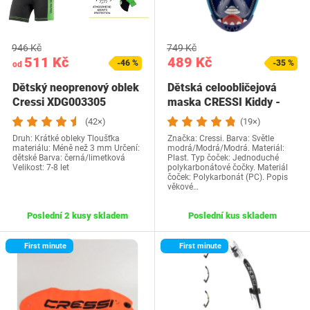
946 Kč
749 Kč
511 Kč
489 Kč
-46 %
-35 %
od
Dětský neoprenový oblek
Dětská celoobličejová
Cressi XDG003305
maska CRESSI Kiddy -
bezpečná pro CO2…
(42×)
(19×)
Druh: Krátké obleky Tloušťka
Značka: Cressi. Barva: Světle
materiálu: Méně než 3 mm Určení:
modrá/Modrá/Modrá. Materiál:
dětské Barva: černá/limetková
Plast. Typ čoček: Jednoduché
Velikost: 7-8 let
polykarbonátové čočky. Materiál
čoček: Polykarbonát (PC). Popis
věkové…
Poslední 2 kusy skladem
Poslední kus skladem
First minute
First minute