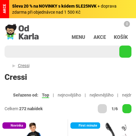
Sleva 20 % na NOVINKY s kódem SLE25NVK
+ doprava
AKCE
zdarma při objednávce nad 1 500 Kč
0
MENU
AKCE
KOŠÍK
Cressi
Cressi
Seřazeno od:
Top
nejnovějšího
nejlevnějšího
nejdraž
Celkem
272 nabídek
1/6
Novinka
First minute