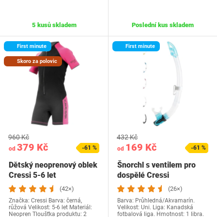
5 kusů skladem
Poslední kus skladem
First minute
First minute
Skoro za polovic
960 Kč
432 Kč
379 Kč
169 Kč
-61 %
-61 %
od
od
Dětský neoprenový oblek
Šnorchl s ventilem pro
Cressi 5-6 let
dospělé Cressi
(42×)
(26×)
Značka: Cressi Barva: černá,
Barva: Průhledná/Akvamarín.
růžová Velikost: 5-6 let Materiál:
Velikost: ‎Uni. Liga: ‎Kanadská
Neopren Tloušťka produktu: 2
fotbalová liga. Hmotnost: 1 libra.