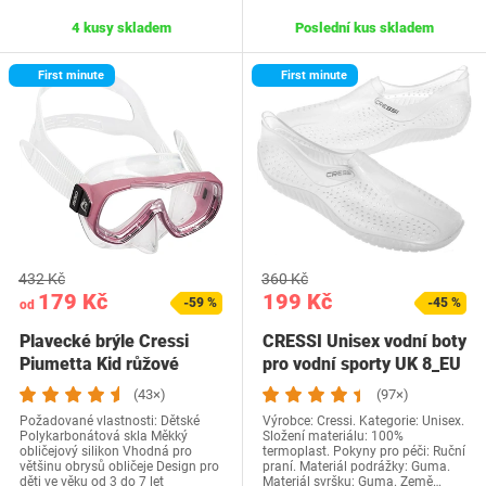
4 kusy skladem
Poslední kus skladem
First minute
First minute
432 Kč
360 Kč
179 Kč
199 Kč
-59 %
-45 %
od
Plavecké brýle Cressi
CRESSI Unisex vodní boty
Piumetta Kid růžové
pro vodní sporty UK 8_EU
42 Light
(43×)
(97×)
Požadované vlastnosti: Dětské
Výrobce: Cressi. Kategorie: Unisex.
Polykarbonátová skla Měkký
Složení materiálu: 100%
obličejový silikon Vhodná pro
termoplast. Pokyny pro péči: Ruční
většinu obrysů obličeje Design pro
praní. Materiál podrážky: Guma.
děti ve věku od 3 do 7 let
Materiál svršku: Guma. Země…