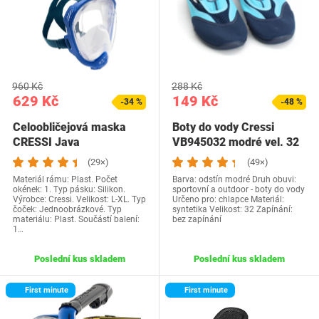
960 Kč
288 Kč
629 Kč
149 Kč
-34 %
-48 %
Celoobličejová maska
Boty do vody Cressi
CRESSI Java
VB945032 modré vel. 32
modrá/modro-
(29×)
(49×)
tmavomodrá…
Materiál rámu: Plast. Počet
Barva: odstín modré Druh obuvi:
okének: 1. Typ pásku: Silikon.
sportovní a outdoor - boty do vody
Výrobce: Cressi. Velikost: L-XL. Typ
Určeno pro: chlapce Materiál:
čoček: Jednoobrázkové. Typ
syntetika Velikost: 32 Zapínání:
materiálu: Plast. Součástí balení:
bez zapínání
1…
Poslední kus skladem
Poslední kus skladem
First minute
First minute