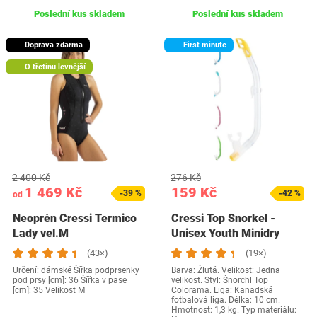
Poslední kus skladem
Poslední kus skladem
Doprava zdarma
First minute
O třetinu levnější
2 400 Kč
276 Kč
1 469 Kč
159 Kč
-39 %
-42 %
od
Neoprén Cressi Termico
Cressi Top Snorkel -
Lady vel.M
Unisex Youth Minidry
Snorkel…
(43×)
(19×)
Určení: dámské Šířka podprsenky
Barva: Žlutá. Velikost: Jedna
pod prsy [cm]: 36 Šířka v pase
velikost. Styl: Šnorchl Top
[cm]: 35 Velikost M
Colorama. Liga: Kanadská
fotbalová liga. Délka: 10 cm.
Hmotnost: 1,3 kg. Typ materiálu: