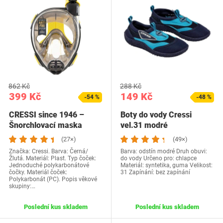
862 Kč
288 Kč
399 Kč
149 Kč
-54 %
-48 %
CRESSI since 1946 –
Boty do vody Cressi
Šnorchlovací maska
vel.31 modré
Komodo,…
(27×)
(49×)
Značka: Cressi. Barva: Černá/
Barva: odstín modré Druh obuvi:
Žlutá. Materiál: Plast. Typ čoček:
do vody Určeno pro: chlapce
Jednoduché polykarbonátové
Materiál: syntetika, guma Velikost:
čočky. Materiál čoček:
31 Zapínání: bez zapínání
Polykarbonát (PC). Popis věkové
skupiny:…
Poslední kus skladem
Poslední kus skladem