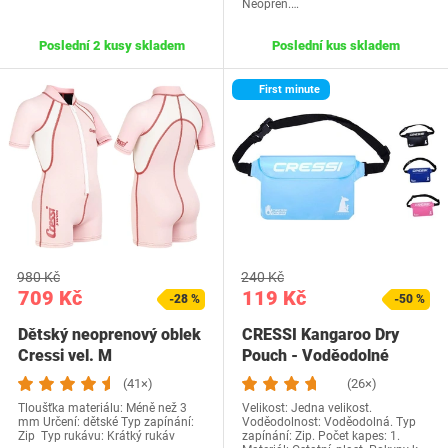
Neopren.…
Poslední 2 kusy skladem
Poslední kus skladem
First minute
980 Kč
240 Kč
709 Kč
119 Kč
-28 %
-50 %
Dětský neoprenový oblek
CRESSI Kangaroo Dry
Cressi vel. M
Pouch - Voděodolné
pouzdro pro dospělé…
(41×)
(26×)
Tloušťka materiálu: Méně než 3
Velikost: Jedna velikost.
mm Určení: dětské Typ zapínání:
Voděodolnost: Voděodolná. Typ
Zip Typ rukávu: Krátký rukáv
zapínání: Zip. Počet kapes: 1.