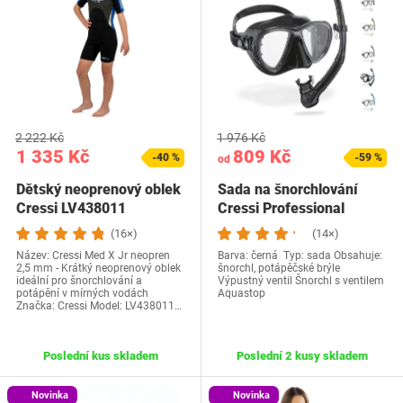
2 222 Kč
1 976 Kč
1 335 Kč
809 Kč
-40 %
-59 %
od
Dětský neoprenový oblek
Sada na šnorchlování
Cressi LV438011
Cressi Professional
(16×)
(14×)
Název: Cressi Med X Jr neopren
Barva: černá Typ: sada Obsahuje:
2,5 mm - Krátký neoprenový oblek
šnorchl, potápěčské brýle
ideální pro šnorchlování a
Výpustný ventil Šnorchl s ventilem
potápění v mírných vodách
Aquastop
Značka: Cressi Model: LV438011…
Poslední kus skladem
Poslední 2 kusy skladem
Novinka
Novinka