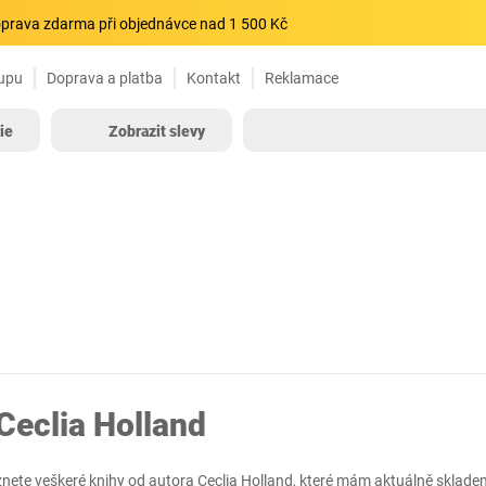
prava zdarma při objednávce nad 1 500 Kč
upu
Doprava a platba
Kontakt
Reklamace
ie
Zobrazit slevy
Ceclia Holland
znete veškeré knihy od autora Ceclia Holland, které mám aktuálně sklade