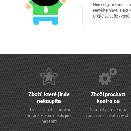
Nenašli jste knihu, kt
Nevěšte hlavu a aktiv
Určitě se vaše vysněn
Zboží, které jinde
Zboží prochází
nekoupíte
kontrolou
U mě seženete unikátní
Produkty prověřuji a
produkty, které nikdo jiný
uvádím jejich skutečný st
nenabízí