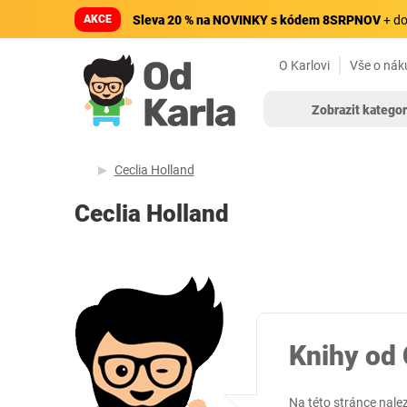
AKCE
Sleva 20 % na NOVINKY s kódem 8SRPNOV
+ do
O Karlovi
Vše o nák
Zobrazit kategor
Ceclia Holland
Ceclia Holland
Knihy od 
Na této stránce nale