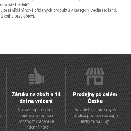
erou jste hledali?
ujte si hlídání nově přidaných produktů v kategorii
Ceclia Holland
.
á kniha brzy objeví.
Záruka na zboží a 14
Prodejny po celém
dní na vrácení
Česku
Na zakoupené zboží
Navštivte jednu z mých
av
dostáváte záruku i
několika prodejen se super
možnost vrácení ve
levnými nákupy
14denní lhůtě