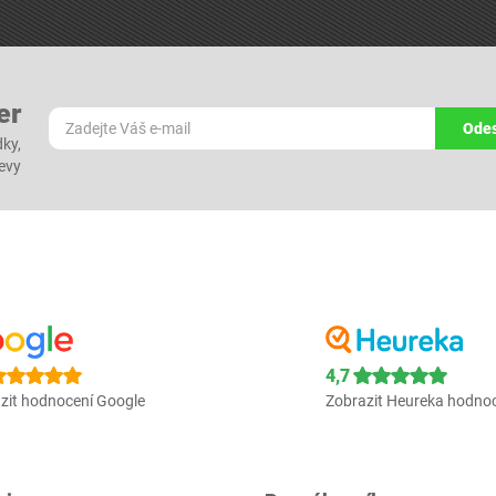
er
Odes
dky,
levy
4,7
zit hodnocení Google
Zobrazit Heureka hodno