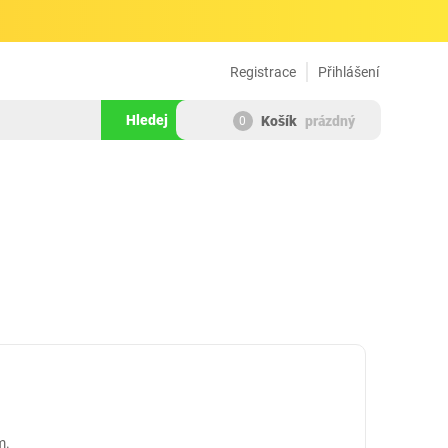
Registrace
Přihlášení
Hledej
Košík
prázdný
0
m.