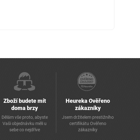
Zboží budete mít
Heureka Ověřeno
doma brzy
zákazníky
Dělám vše proto, abyste
Jsem držitelem prestižního
Vaši objednávku měli u
certifikátu Ověřeno
sebe co nejdříve
zákazníky