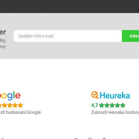
er
Odes
dky,
levy
4,7
zit hodnocení Google
Zobrazit Heureka hodno