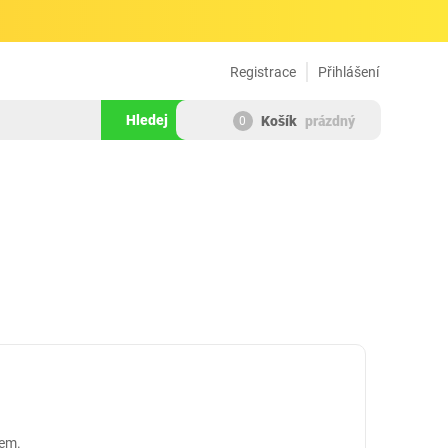
Registrace
Přihlášení
Hledej
Košík
prázdný
0
dem.