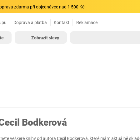
oprava zdarma při objednávce nad 1 500 Kč
upu
Doprava a platba
Kontakt
Reklamace
ie
Zobrazit slevy
Cecil Bodkerová
znete veškeré knihy od autora Cecil Bodkerová, které mám aktuálně skla