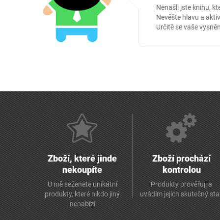
Nenašli jste knihu, kt
Nevěšte hlavu a aktiv
Určitě se vaše vysněn
Zboží, které jinde
Zboží prochází
nekoupíte
kontrolou
U mě seženete unikátní
Produkty prověřuji a
produkty, které nikdo jiný
uvádím jejich skutečný st
nenabízí