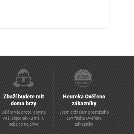
Zboží budete mít
Heureka Ověřeno
doma brzy
zákazníky
Dělám vše proto, abyste
Jsem držitelem prestižního
Vaši objednávku měli u
certifikátu Ověřeno
sebe co nejdříve
zákazníky