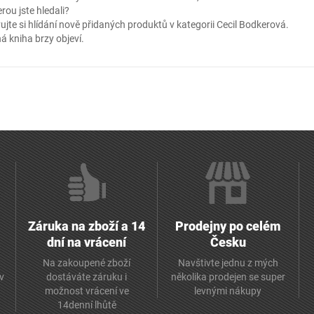
erou jste hledali?
ujte si hlídání nově přidaných produktů v kategorii
Cecil Bodkerová
.
á kniha brzy objeví.
Záruka na zboží a 14
Prodejny po celém
dní na vrácení
Česku
Na zakoupené zboží
Navštivte jednu z mých
av
dostáváte záruku i
několika prodejen se super
možnost vrácení ve
levnými nákupy
14denní lhůtě