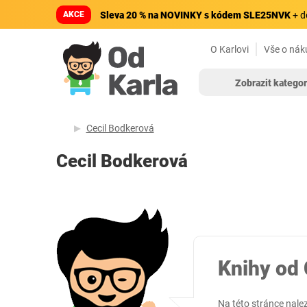
AKCE
Sleva 20 % na NOVINKY s kódem SLE25NVK
+ d
O Karlovi
Vše o nák
Zobrazit kategor
Cecil Bodkerová
Cecil Bodkerová
Knihy od 
Na této stránce nale