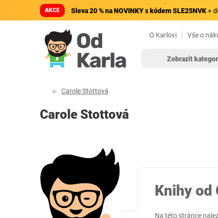
AKCE
Sleva 20 % na NOVINKY s kódem SLE25NVK
+ d
O Karlovi
Vše o nák
Zobrazit kategor
Carole Stottová
Carole Stottová
Knihy od 
Na této stránce nale