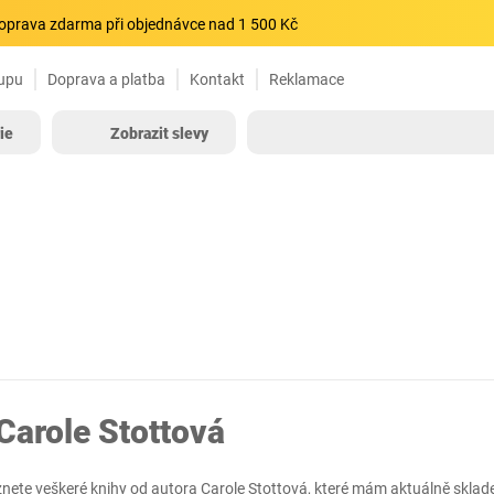
oprava zdarma při objednávce nad 1 500 Kč
upu
Doprava a platba
Kontakt
Reklamace
ie
Zobrazit slevy
Carole Stottová
znete veškeré knihy od autora Carole Stottová, které mám aktuálně sklad