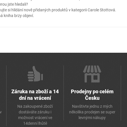
erou jste hledali?
ujte si hlídání nově přidaných produktů v kategorii
Carole Stottová
.
á kniha brzy objeví.
Záruka na zboží a 14
Prodejny po celém
dní na vrácení
Česku
Na zakoupené zboží
Navštivte jednu z mých
av
dostáváte záruku i
několika prodejen se super
možnost vrácení ve
levnými nákupy
14denní lhůtě