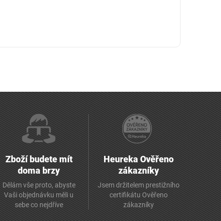
Zboží budete mít
Heureka Ověřeno
doma brzy
zákazníky
Dělám vše proto, abyste
Jsem držitelem prestižního
Vaši objednávku měli u
certifikátu Ověřeno
sebe co nejdříve
zákazníky