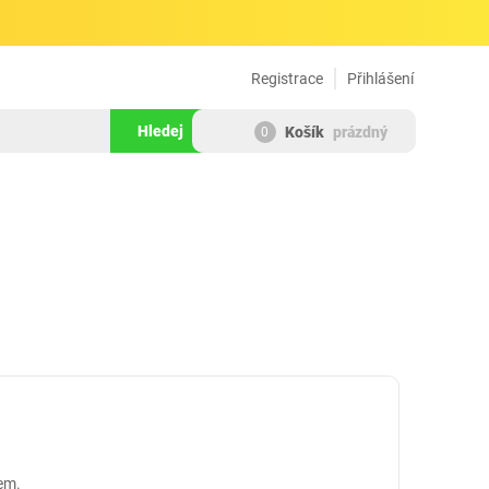
Registrace
Přihlášení
Hledej
Košík
prázdný
0
em.