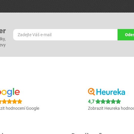
er
Odes
dky,
levy
4,7
zit hodnocení Google
Zobrazit Heureka hodno