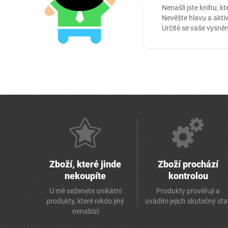
Nenašli jste knihu, kt
Nevěšte hlavu a aktiv
Určitě se vaše vysněn
Zboží, které jinde
Zboží prochází
nekoupíte
kontrolou
U mě seženete unikátní
Produkty prověřuji a
produkty, které nikdo jiný
uvádím jejich skutečný st
nenabízí