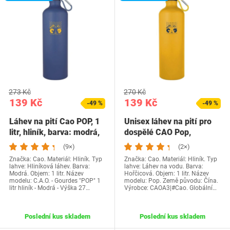
273 Kč
270 Kč
139 Kč
139 Kč
-49 %
-49 %
Láhev na pití Cao POP, 1
Unisex láhev na pití pro
litr, hliník, barva: modrá,
dospělé CAO Pop,
výška…
hořčicová
(9×)
(2×)
Značka: Cao. Materiál: Hliník. Typ
Značka: Cao. Materiál: Hliník. Typ
lahve: Hliníková láhev. Barva:
lahve: Láhev na vodu. Barva:
Modrá. Objem: 1 litr. Název
Hořčicová. Objem: 1 litr. Název
modelu: C.A.O. - Gourdes "POP" 1
modelu: Pop. Země původu: Čína.
litr hliník - Modrá - Výška 27…
Výrobce: CAOA3|#Cao. Globální…
Poslední kus skladem
Poslední kus skladem