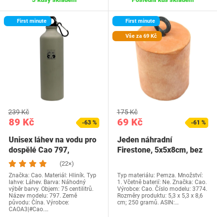
First minute
First minute
Vše za 69 Kč
239 Kč
175 Kč
89 Kč
69 Kč
-63 %
-61 %
Unisex láhev na vodu pro
Jeden náhradní
dospělé Cao 797,
Firestone, 5x5x8cm, bez
náhodný výběr…
(22×)
Značka: Cao. Materiál: Hliník. Typ
Typ materiálu: Pemza. Množství:
lahve: Láhev. Barva: Náhodný
1. Včetně baterií: Ne. Značka: Cao.
výběr barvy. Objem: 75 centilitrů.
Výrobce: Cao. Číslo modelu: 3774.
Název modelu: 797. Země
Rozměry produktu: 5,3 x 5,3 x 8,6
původu: Čína. Výrobce:
cm; 250 gramů. ASIN:…
CAOA3|#Cao.…