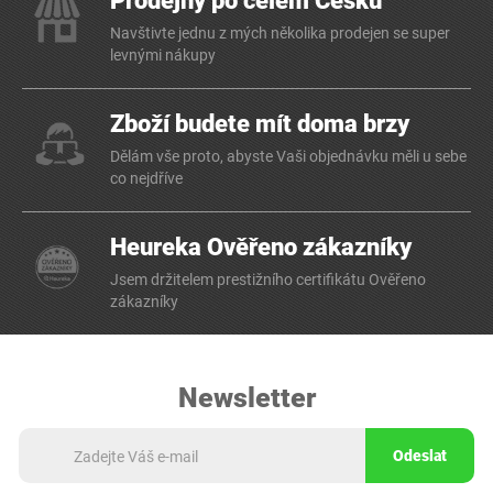
Prodejny po celém Česku
Navštivte jednu z mých několika prodejen se super
levnými nákupy
Zboží budete mít doma brzy
Dělám vše proto, abyste Vaši objednávku měli u sebe
co nejdříve
Heureka Ověřeno zákazníky
Jsem držitelem prestižního certifikátu Ověřeno
zákazníky
Newsletter
Odeslat