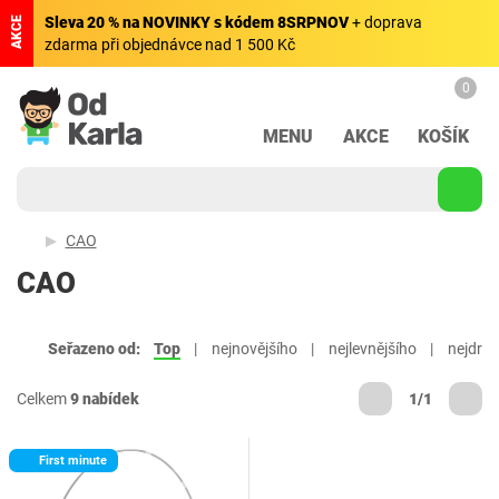
Sleva 20 % na NOVINKY s kódem 8SRPNOV
+ doprava
AKCE
zdarma při objednávce nad 1 500 Kč
0
MENU
AKCE
KOŠÍK
CAO
CAO
Seřazeno od:
Top
nejnovějšího
nejlevnějšího
nejdraž
Celkem
9 nabídek
1/1
First minute