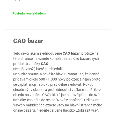
Poslední kus skladem
CAO bazar
Této sekci říkám zjednodušeně
CAO bazar
, protože na
této stránce naleznete kompletní nabídku bazarových
produktů značky
CAO
.
Nenašli zboží, které jste hledali?
Nebuďte smutní a nevěšte hlavu. Pamatujte, že denně
přidávám okolo 500 - 1.000 nový položek a nejen proto
se vyplatí moji nabídku pravidelně sledovat. Pokud
chcete být v obraze a prohlédnout si veškeré zboží (bez
ohledu na značku CAO), které jsem právě přidal do své
nabídky, mrkněte do sekce
"Nově v nabídce"
. Odkaz na
"Nově v nabídce" naleznete vždy na hlavní stránce mého
online
bazaru
, hledejte červené tlačítko „Zobrazit vše“.