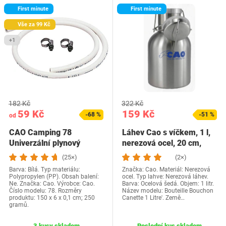
First minute
First minute
Vše za 99 Kč
+1
182 Kč
322 Kč
59 Kč
159 Kč
-68 %
-51 %
od
CAO Camping 78
Láhev Cao s víčkem, 1 l,
Univerzální plynový
nerezová ocel, 20 cm,
rychlovarná konvice
šedá
(25×)
(2×)
Barva: Bílá. Typ materiálu:
Značka: Cao. Materiál: Nerezová
Polypropylen (PP). Obsah balení:
ocel. Typ lahve: Nerezová láhev.
Ne. Značka: Cao. Výrobce: Cao.
Barva: Ocelová šedá. Objem: 1 litr.
Číslo modelu: 78. Rozměry
Název modelu: Bouteille Bouchon
produktu: 150 x 6 x 0,1 cm; 250
Canette 1 Litre'. Země…
gramů.
3 kusy skladem
Poslední kus skladem