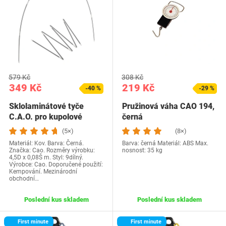
579 Kč
308 Kč
349 Kč
219 Kč
-40 %
-29 %
Sklolaminátové tyče
Pružinová váha CAO 194,
C.A.O. pro kupolové
černá
stany, délka 450…
(5×)
(8×)
Materiál: Kov. Barva: Černá.
Barva: černá Materiál: ABS Max.
Značka: Cao. Rozměry výrobku:
nosnost: 35 kg
4,5D x 0,08Š m. Styl: 9dílný.
Výrobce: Cao. Doporučené použití:
Kempování. Mezinárodní
obchodní…
Poslední kus skladem
Poslední kus skladem
First minute
First minute