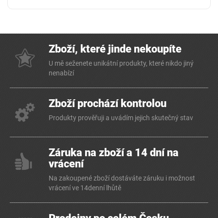
Zboží, které jinde nekoupíte
U mě seženete unikátní produkty, které nikdo jiný
nenabízí
Zboží prochází kontrolou
Produkty prověřuji a uvádím jejich skutečný stav
Záruka na zboží a 14 dní na
vrácení
Na zakoupené zboží dostáváte záruku i možnost
vrácení ve 14denní lhůtě