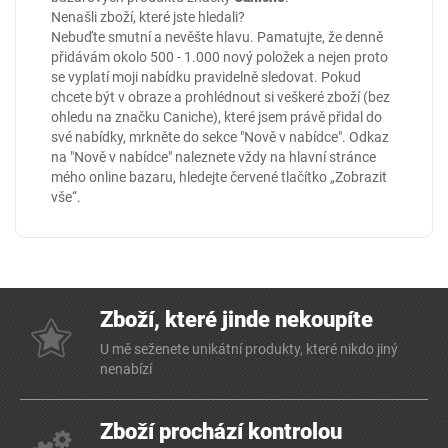
Nenašli zboží, které jste hledali?
Nebuďte smutní a nevěšte hlavu. Pamatujte, že denně
přidávám okolo 500 - 1.000 nový položek a nejen proto
se vyplatí moji nabídku pravidelně sledovat. Pokud
chcete být v obraze a prohlédnout si veškeré zboží (bez
ohledu na značku Caniche), které jsem právě přidal do
své nabídky, mrkněte do sekce
"Nově v nabídce"
. Odkaz
na "Nově v nabídce" naleznete vždy na hlavní stránce
mého online
bazaru
, hledejte červené tlačítko „Zobrazit
vše“.
Zboží, které jinde nekoupíte
U mě seženete unikátní produkty, které nikdo jiný
nenabízí
Zboží prochází kontrolou