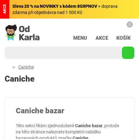
Sleva 20 % na NOVINKY s kódem 8SRPNOV
+ doprava
AKCE
zdarma při objednávce nad 1 500 Kč
0
MENU
AKCE
KOŠÍK
Caniche
Caniche
Caniche bazar
Této sekci říkám zjednodušeně
Caniche bazar
, protože
na této stránce naleznete kompletní nabídku
bazarových produktů značky
Caniche
.