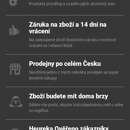
Produkty prověřuji a uvádím jejich skutečný stav
Záruka na zboží a 14 dní na
vrácení
Na zakoupené zboží dostáváte záruku i možnost
vrácení ve 14denní lhůtě
Prodejny po celém Česku
Navštivte jednu z mých několika prodejen se super
levnými nákupy
Zboží budete mít doma brzy
Dělám vše proto, abyste Vaši objednávku měli u sebe
co nejdříve
Heureka Ověřeno zákazníky