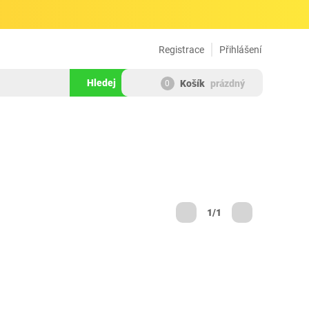
Registrace
Přihlášení
Hledej
Košík
prázdný
0
1/1