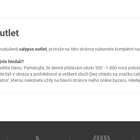
utlet
ednodušeně
calypso outlet
, protože na této stránce naleznete kompletní 
jste hledali?
ěšte hlavu. Pamatujte, že denně přidávám okolo 500 - 1.000 nový položek
te být v obraze a prohlédnout si veškeré zboží (bez ohledu na značku caly
ídce"
, kterou naleznete vždy na hlavní stránce mého online
bazaru
. Hlede