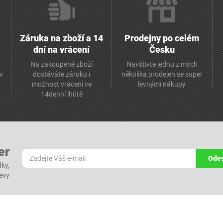
Záruka na zboží a 14
Prodejny po celém
dní na vrácení
Česku
Na zakoupené zboží
Navštivte jednu z mých
av
dostáváte záruku i
několika prodejen se super
možnost vrácení ve
levnými nákupy
14denní lhůtě
er
Odes
dky,
levy