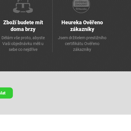
Zboží budete mít
Heureka Ověřeno
doma brzy
zákazníky
Dělám vše proto, abyste
Jsem držitelem prestižního
Vaši objednávku měli u
certifikátu Ověřeno
sebe co nejdříve
zákazníky
lat