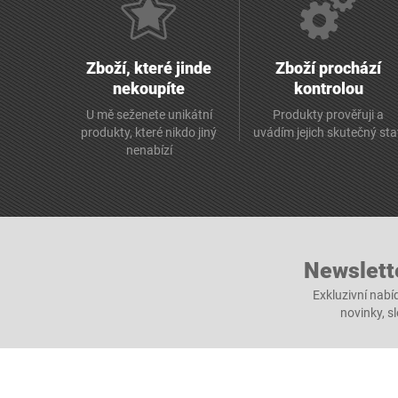
Zboží, které jinde
Zboží prochází
nekoupíte
kontrolou
U mě seženete unikátní
Produkty prověřuji a
produkty, které nikdo jiný
uvádím jejich skutečný st
nenabízí
Newslett
Exkluzivní nabí
novinky, s