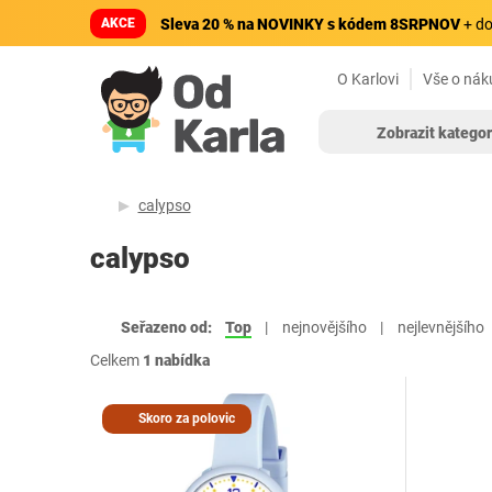
AKCE
Sleva 20 % na NOVINKY s kódem 8SRPNOV
+ do
O Karlovi
Vše o nák
Zobrazit kategor
calypso
calypso
Seřazeno od:
Top
nejnovějšího
nejlevnějšího
Celkem
1 nabídka
Skoro za polovic