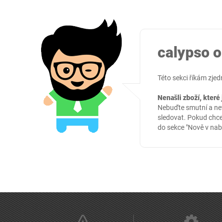
calypso o
Této sekci říkám zj
Nenašli zboží, které 
Nebuďte smutní a nev
sledovat. Pokud chce
do sekce
"Nově v nab