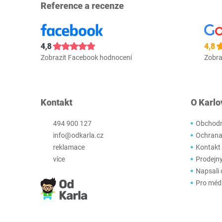
Reference a recenze
4,8
4,8
Zobrazit Facebook hodnocení
Zobra
Kontakt
O Karlo
494 900 127
Obchodn
info@odkarla.cz
Ochrana
reklamace
Kontakt
více
Prodejn
Napsali 
Pro méd