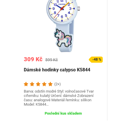
309 Kč
599 Kč
-48 %
Dámské hodinky calypso K5844
(2×)
Barva: odstín modré Styl: volnočasové Tvar
ciferníku: kulatý Určení: dámské Zobrazení
času: analogové Materiál řemínku: silikon
Model: ‎K5844…
Poslední kus skladem