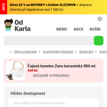
Sleva 20 % na NOVINKY s kódem SLE25NVK
+ doprava
AKCE
zdarma při objednávce nad 1 500 Kč
0
MENU
AKCE
KOŠÍK
Dům a zahrada
Kuchyňské vybavení
Stolování
Konvi
Čajová konvice Zens keramická 800 ml
439 Kč