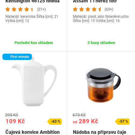
Kensington 46125 hnědá
Assam 1 l nerez filtr
(21×)
(63×)
Materiál: keramika Šířka [cm]: 21
Materiál: plast, sklo Skleněné ucho
Výška [cm]: 12
Šířka [cm]: 15 Výška [cm]: 16
Poslední kus skladem
3 kusy skladem
First minute
295 Kč
673 Kč
109 Kč
289 Kč
-63 %
-57 %
od
Čajová konvice Ambition
Nádoba na přípravu čaje