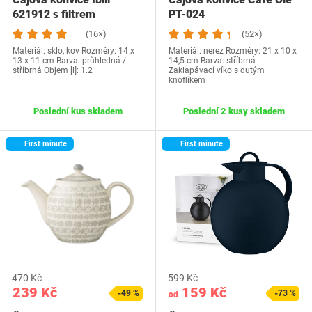
621912 s filtrem
PT-024
(16×)
(52×)
Materiál: sklo, kov Rozměry: 14 x
Materiál: nerez Rozměry: 21 x 10 x
13 x 11 cm Barva: průhledná /
14,5 cm Barva: stříbrná
stříbrná Objem [l]: 1.2
Zaklapávací víko s dutým
knoflíkem
Poslední kus skladem
Poslední 2 kusy skladem
First minute
First minute
470 Kč
599 Kč
239 Kč
159 Kč
-49 %
-73 %
od