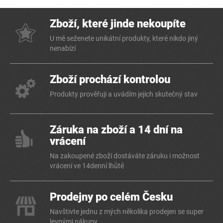
Zboží, které jinde nekoupíte
U mě seženete unikátní produkty, které nikdo jiný
nenabízí
Zboží prochází kontrolou
Produkty prověřuji a uvádím jejich skutečný stav
Záruka na zboží a 14 dní na
vrácení
Na zakoupené zboží dostáváte záruku i možnost
vrácení ve 14denní lhůtě
Prodejny po celém Česku
Navštivte jednu z mých několika prodejen se super
levnými nákupy