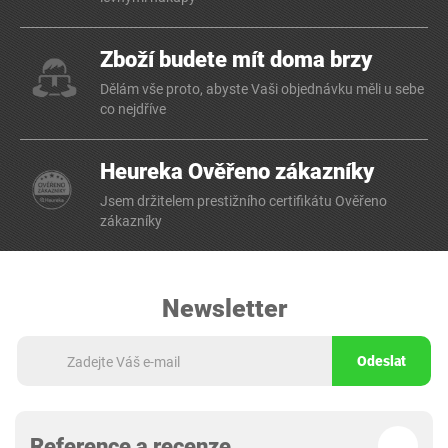
Zboží budete mít doma brzy
Dělám vše proto, abyste Vaši objednávku měli u sebe
co nejdříve
Heureka Ověřeno zákazníky
Jsem držitelem prestižního certifikátu Ověřeno
zákazníky
Newsletter
Odeslat
Reference a recenze