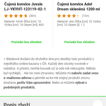
Čajová konvice Juvale
Čajová konvice Adel
LJ-YKYHT-123119-02-1
Dream skleněná 1200 ml
(30×)
(13×)
Materiál: hliník Šířka [cm]: 18
Materiál: sklo Šířka [cm]: 32 Výška
Výška [cm]: 18 Objem [ml]: 800
[cm]: 23 Objem [l]: 1.2
Poslední kus skladem
Poslední kus skladem
⚡ Bleskové dodání do druhého dne pro desítky tisíc produktů z
největšího online bazaru v ČR. Každý den stovky novinek v
nabídce. A přesto, tenhle kousek už si ode mě nekoupíte. Někdo
byl rychlejší... Ale nic není ztraceno. Můžete mi
nahoře zadat svou
e-mailovou adresu
a jakmile se ke mě stejný produkt znovu
dostane,
pošlu Vám upozornění
. Nebo si můžete
vybrat z
podobných produktů.
Popis zboží