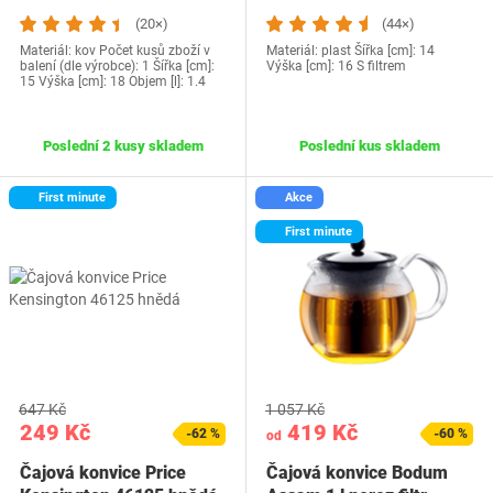
(20×)
(44×)
Materiál: kov Počet kusů zboží v
Materiál: plast Šířka [cm]: 14
balení (dle výrobce): 1 Šířka [cm]:
Výška [cm]: 16 S filtrem
15 Výška [cm]: 18 Objem [l]: 1.4
Poslední 2 kusy skladem
Poslední kus skladem
First minute
Akce
First minute
647 Kč
1 057 Kč
249 Kč
419 Kč
-62 %
-60 %
od
Čajová konvice Price
Čajová konvice Bodum