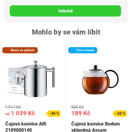
Odeslat
Mohlo by se vám líbit
Skoro za polovic
First minute
1 917 Kč
503 Kč
1 039 Kč
189 Kč
-46 %
-62 %
od
Čajová konvice Alfi
Čajová konvice Bodum
2109000140
skleněná Assam