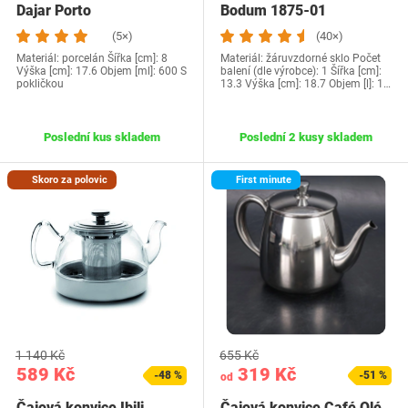
Dajar Porto
Bodum 1875-01
(5×)
(40×)
Materiál: porcelán Šířka [cm]: 8
Materiál: žáruvzdorné sklo Počet
Výška [cm]: 17.6 Objem [ml]: 600 S
balení (dle výrobce): 1 Šířka [cm]:
pokličkou
13.3 Výška [cm]: 18.7 Objem [l]: 1…
Poslední kus skladem
Poslední 2 kusy skladem
Skoro za polovic
First minute
1 140 Kč
655 Kč
589 Kč
319 Kč
-48 %
-51 %
od
Čajová konvice Ibili
Čajová konvice Café Olé