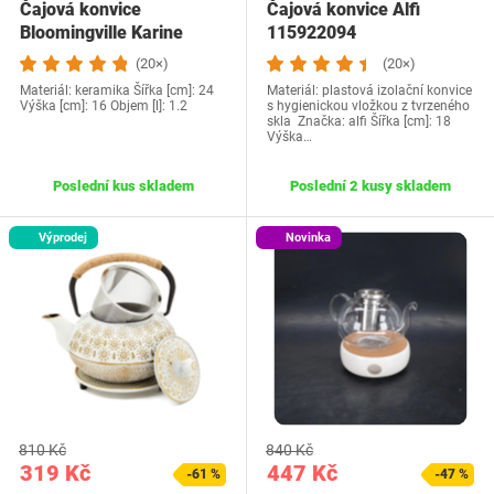
Čajová konvice
Čajová konvice Alfi
Bloomingville Karine
115922094
(20×)
(20×)
Materiál: keramika Šířka [cm]: 24
Materiál: plastová izolační konvice
Výška [cm]: 16 Objem [l]: 1.2
s hygienickou vložkou z tvrzeného
skla Značka: alfi Šířka [cm]: 18
Výška…
Poslední kus skladem
Poslední 2 kusy skladem
Výprodej
Novinka
810 Kč
840 Kč
319 Kč
447 Kč
-61 %
-47 %