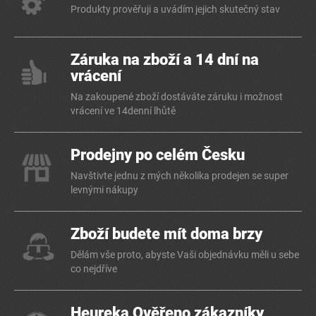
Produkty prověřuji a uvádím jejich skutečný stav
Záruka na zboží a 14 dní na
vrácení
Na zakoupené zboží dostáváte záruku i možnost
vrácení ve 14denní lhůtě
Prodejny po celém Česku
Navštivte jednu z mých několika prodejen se super
levnými nákupy
Zboží budete mít doma brzy
Dělám vše proto, abyste Vaši objednávku měli u sebe
co nejdříve
Heureka Ověřeno zákazníky