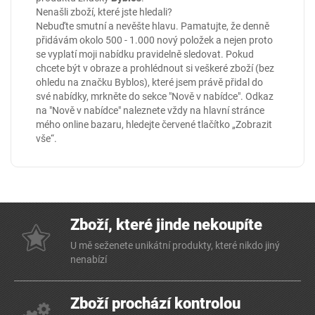
Nenašli zboží, které jste hledali?
Nebuďte smutní a nevěšte hlavu. Pamatujte, že denně
přidávám okolo 500 - 1.000 nový položek a nejen proto
se vyplatí moji nabídku pravidelně sledovat. Pokud
chcete být v obraze a prohlédnout si veškeré zboží (bez
ohledu na značku Byblos), které jsem právě přidal do
své nabídky, mrkněte do sekce
"Nově v nabídce"
. Odkaz
na "Nově v nabídce" naleznete vždy na hlavní stránce
mého online
bazaru
, hledejte červené tlačítko „Zobrazit
vše“.
Zboží, které jinde nekoupíte
U mě seženete unikátní produkty, které nikdo jiný
nenabízí
Zboží prochází kontrolou