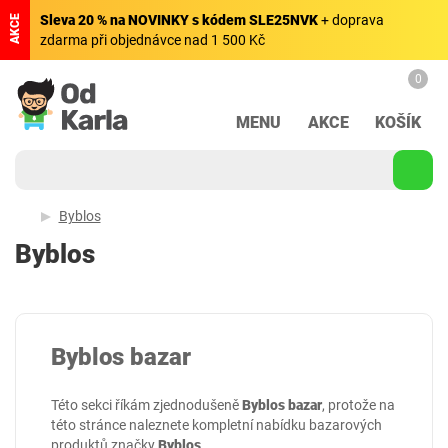
Sleva 20 % na NOVINKY s kódem SLE25NVK
+ doprava
AKCE
zdarma při objednávce nad 1 500 Kč
0
MENU
AKCE
KOŠÍK
Byblos
Byblos
Byblos bazar
Této sekci říkám zjednodušeně
Byblos bazar
, protože na
této stránce naleznete kompletní nabídku bazarových
produktů značky
Byblos
.